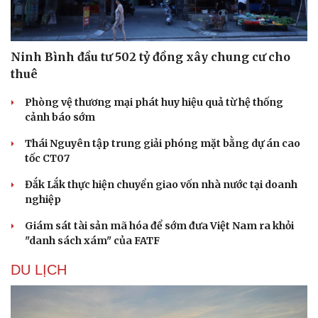
Ninh Bình đầu tư 502 tỷ đồng xây chung cư cho
thuê
Phòng vệ thương mại phát huy hiệu quả từ hệ thống
cảnh báo sớm
Thái Nguyên tập trung giải phóng mặt bằng dự án cao
tốc CT07
Đắk Lắk thực hiện chuyển giao vốn nhà nước tại doanh
nghiệp
Văn hóa
Giải trí
Giám sát tài sản mã hóa để sớm đưa Việt Nam ra khỏi
Sân khấu - Điện ảnh
Nghệ sĩ
"danh sách xám" của FATF
Văn học
Thời trang
Âm nhạc
Sao Việt
DU LỊCH
Di sản