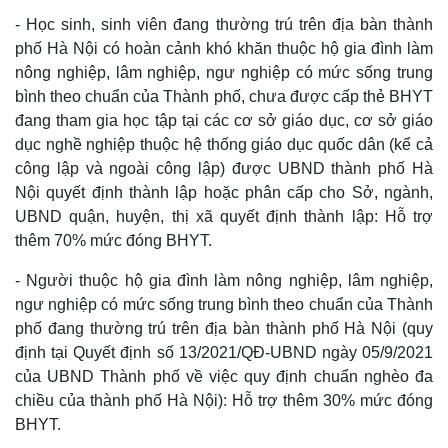
- Học sinh, sinh viên đang thường trú trên địa bàn thành
phố Hà Nội có hoàn cảnh khó khăn thuộc hộ gia đình làm
nông nghiệp, lâm nghiệp, ngư nghiệp có mức sống trung
bình theo chuẩn của Thành phố, chưa được cấp thẻ BHYT
đang tham gia học tập tại các cơ sở giáo dục, cơ sở giáo
dục nghề nghiệp thuộc hệ thống giáo dục quốc dân (kể cả
công lập và ngoài công lập) được UBND thành phố Hà
Nội quyết định thành lập hoặc phân cấp cho Sở, ngành,
UBND quận, huyện, thị xã quyết định thành lập: Hỗ trợ
thêm 70% mức đóng BHYT.
- Người thuộc hộ gia đình làm nông nghiệp, lâm nghiệp,
Thế giới
Multimedia
ngư nghiệp có mức sống trung bình theo chuẩn của Thành
Quan sát
Video
phố đang thường trú trên địa bàn thành phố Hà Nội (quy
Cuộc sống đó đây
Ảnh
định tại Quyết định số 13/2021/QĐ-UBND ngày 05/9/2021
Hồ sơ
E-Magazine
của UBND Thành phố về việc quy định chuẩn nghèo đa
Infographic
chiều của thành phố Hà Nội): Hỗ trợ thêm 30% mức đóng
BHYT.