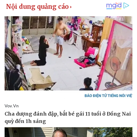
Vụ án
Vũ khí
Tin nóng
Việt Nam
Tư vấn luật
Phân tích