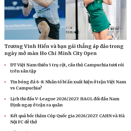
Trương Vinh Hiển và bạn gái thắng áp đảo trong
ngày mở màn Ho Chi Minh City Open
ĐT Việt Nam thiếu 5 trụ cột, cầu thủ Campuchia tươi rói
trên sân tập
Tin bóng đá 6-8: Nhân tố bí ẩn xuất hiện ở trận Việt Nam
vs Campuchia?
Lịch thi đấu V-League 2026/2027: HAGL đối đầu Nam
Định ngay ở trận ra quân
Kết quả bốc thăm Cúp Quốc gia 2026/2027: CAHN và Hà
Nội FC dễ thở