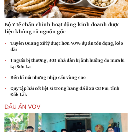
Bộ Y tế chấn chỉnh hoạt động kinh doanh dược
liệu không rõ nguồn gốc
Tuyên Quang xử lý được hơn 40% dự án tồn đọng, kéo
dài
1 người bị thương, 303 nhà dân bị ảnh hưởng do mưa lũ
tại Sơn La
Bền bỉ nối những nhịp cầu vùng cao
Quy tập hài cốt liệt sĩ trong hang đá ở xã Cư Pui, tỉnh
Đắk Lắk
DẤU ẤN VOV