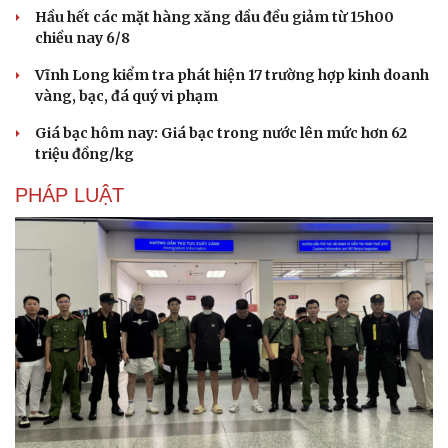
Hầu hết các mặt hàng xăng dầu đều giảm từ 15h00
chiều nay 6/8
Vĩnh Long kiểm tra phát hiện 17 trường hợp kinh doanh
vàng, bạc, đá quý vi phạm
Giá bạc hôm nay: Giá bạc trong nước lên mức hơn 62
triệu đồng/kg
PHÁP LUẬT
Du lịch
Podcast
Tư vấn
Câu chuyện thời sự
Săn Tour
Đọc truyện đêm khuya
check-in
Cửa sổ tình yêu
Kể chuyện cho bé