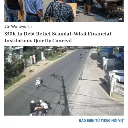
Thể thao
Ô tô - Xe máy
Bóng đá
Ô tô
Lịch thi đấu bóng đá
Xe máy
Thế giới thể thao
Tư vấn
eSports
Hậu trường