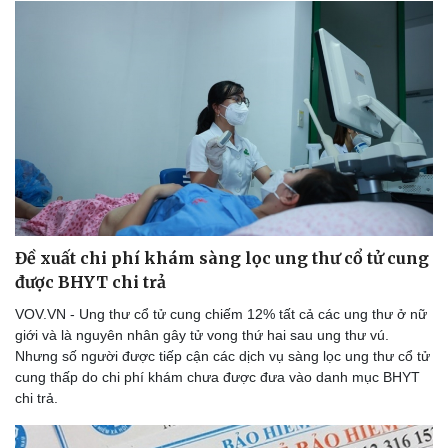
Doanh nghiệp
Công nghệ
Thông tin doanh nghiệp
Sành điệu
Doanh nghiệp 24h
Tin Công nghệ
Doanh nhân
Trải nghiệm
Vì cộng đồng
Chuyển đổi số
Đề xuất chi phí khám sàng lọc ung thư cổ tử cung
được BHYT chi trả
VOV.VN - Ung thư cổ tử cung chiếm 12% tất cả các ung thư ở nữ
giới và là nguyên nhân gây tử vong thứ hai sau ung thư vú.
Nhưng số người được tiếp cận các dịch vụ sàng lọc ung thư cổ tử
cung thấp do chi phí khám chưa được đưa vào danh mục BHYT
chi trả.