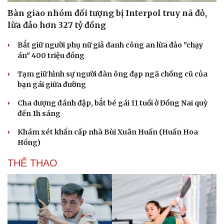
Hạt giống tâm hồn
Bàn giao nhóm đối tượng bị Interpol truy nã đỏ,
lừa đảo hơn 327 tỷ đồng
Bắt giữ người phụ nữ giả danh công an lừa đảo "chạy
án" 400 triệu đồng
Tạm giữ hình sự người đàn ông đạp ngã chồng cũ của
bạn gái giữa đường
Cha dượng đánh đập, bắt bé gái 11 tuổi ở Đồng Nai quỳ
đến 1h sáng
Khám xét khẩn cấp nhà Bùi Xuân Huấn (Huấn Hoa
Hồng)
THỂ THAO