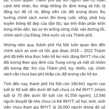
bộ, Chính quyền Thành phố đối với người dân có hoàn
cảnh khó khăn, thu nhập không ổn định trong xã hội; là
động lực để cổ vũ, động viên các đối tượng được thụ
hưởng chính sách vươn lên trong cuộc sống, phát huy
truyền thống tốt đẹp của dân tộc; tạo tinh thần phấn khởi
trong nhân dân, tạo sự tin tưởng vững chắc vào đường lối,
chính sách của Đảng, Nhà nước và của Thành phố.
Những năm qua, thành phố Hà Nội luôn quan tâm đến
chính sách an sinh xã hội, giai đoạn 2018 – 2022 Thành
phố đã triển khai thực hiện hỗ trợ mức đóng BHYT cho các
đối tượng theo quy định của Trung ương và một số nhóm
đối tượng đặc thù của Thành phố, tuy nhiên, các chính
sách vẫn chưa bao phủ khắp các đối tượng cần hỗ trợ.
Tính đến nay, thành phố Hà Nội còn 190.641 người cao
Kinh tế
Thị trường
tuổi từ 60 tuổi đến dưới 80 tuổi chưa có thẻ BHYT (nhóm
Bất động sản
Giá vàng
tuổi từ 70 đến dưới 80 tuổi còn 61.559 người); 13.540
Khởi nghiệp
Tiêu dùng
Tỷ giá
người khuyết tật nhẹ chưa có thẻ BHYT; số học sinh, sinh
Chứng khoán
viên chưa tham gia BHYT là 26.000 người (trong đó số