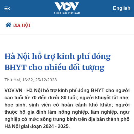
English
XÃ HỘI
/
Hà Nội hỗ trợ kinh phí đóng
Chính trị
Xã hội
Đảng
Tin 24h
BHYT cho nhiều đối tượng
Tổ chức nhân sự
Dự báo thời tiết
Quốc hội
Giáo dục
Thứ Hai, 16:32, 25/12/2023
Nhận diện sự thật
Dấu ấn VOV
Việc làm
VOV.VN - Hà Nội hỗ trợ kinh phí đóng BHYT cho người
Biển đảo
cao tuổi từ 70 đến dưới 80 tuổi; người khuyết tật nhẹ;
học sinh, sinh viên có hoàn cảnh khó khăn; người
thuộc hộ gia đình làm nông nghiệp, lâm nghiệp, ngư
nghiệp có mức sống trung bình trên địa bàn thành phố
Hà Nội giai đoạn 2024 - 2025.