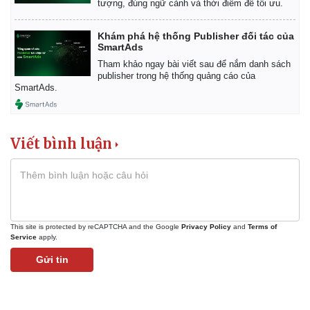
tượng, đúng ngữ cảnh và thời điểm để tối ưu.
Khám phá hệ thống Publisher đối tác của
SmartAds
Tham khảo ngay bài viết sau để nắm danh sách
publisher trong hệ thống quảng cáo của
SmartAds.
Viết bình luận
This site is protected by reCAPTCHA and the Google
Privacy Policy
and
Terms of
Service
apply.
Gửi tin
Pháp luật
Quân sự - Quốc phòng