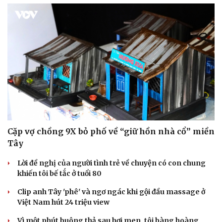
Sức khỏe
Đời sống
Dinh dưỡng - món ngon
Nhà đẹp
Cây thuốc
Blog
Sản phụ khoa
Tình yêu - Gia đình
Nhi khoa
Cặp vợ chồng 9X bỏ phố về “giữ hồn nhà cổ” miền
Nam khoa
Làm đẹp - giảm cân
Tây
Phòng mạch online
Ăn sạch sống khỏe
Lời đề nghị của người tình trẻ về chuyện có con chung
khiến tôi bế tắc ở tuổi 80
Clip anh Tây 'phê' và ngơ ngác khi gội đầu massage ở
Việt Nam hút 24 triệu view
Vì một phút buông thả sau hơi men, tôi bàng hoàng