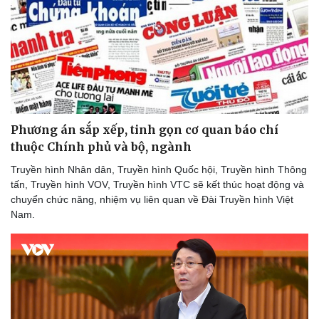
Doanh nghiệp
Công nghệ
Thông tin doanh nghiệp
Sành điệu
Doanh nghiệp 24h
Tin Công nghệ
Doanh nhân
Trải nghiệm
Phương án sắp xếp, tinh gọn cơ quan báo chí
Vì cộng đồng
Chuyển đổi số
thuộc Chính phủ và bộ, ngành
Truyền hình Nhân dân, Truyền hình Quốc hội, Truyền hình Thông
tấn, Truyền hình VOV, Truyền hình VTC sẽ kết thúc hoạt động và
chuyển chức năng, nhiệm vụ liên quan về Đài Truyền hình Việt
Nam.