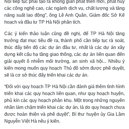
Nội tiếp tục phải tạo ra không gian phát triển mới, phát huy
các công nghệ cao, các ngành dịch vụ, chất lượng và tăng
năng suất lao động”, ông Lê Anh Quân, Giám đốc Sở Kế
hoạch và đầu tư TP Hà Nội phân tích.
Các ý kiến thảo luận cũng đề nghị, để TP Hà Nội tăng
trưởng đạt mục tiêu đề ra, thành phố cần tiếp tục rà soát,
thúc đẩy tiến độ các dự án đầu tư, nhất là các dự án xây
dựng kết cấu hạ tầng giao thông, các dự án liên quan đến
giải quyết ô nhiễm môi trường, an sinh xã hội... Nhiều ý
kiến mong muốn quy hoạch Thủ đô sớm được phê duyệt,
sẽ là cơ sở thúc đẩy triển khai các dự án.
“Đối với quy hoạch TP Hà Nội cần đánh giá thêm tình hình
triển khai các quy hoạch liên quan, như quy hoạch huyện,
phủ kín các quy hoạch phân khu. Một trong những nguyên
nhân làm chậm triển khai các dự án, là do quy hoạch chưa
được hoàn thiện và phê duyệt”, Bí thư huyện ủy Gia Lâm
Nguyễn Việt Hà nêu ý kiến.