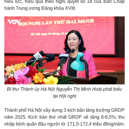
hiệu lực, hiệu quả theo Nghị quyết số 18 của Ban Chấp
m
hành Trung ương Đảng khóa XVIII.
e
Bí thư Thành ủy Hà Nội Nguyễn Thị Minh Hoài phát biểu
tại Hội nghị
Thành phố Hà Nội xây dựng 3 kịch bản tăng trưởng GRDP
năm 2025. Kịch bản thứ nhất GRDP sẽ tăng 6-6,5%; thu
nhập bình quân đầu người từ 171,5-172,4 triệu đồng/năm.