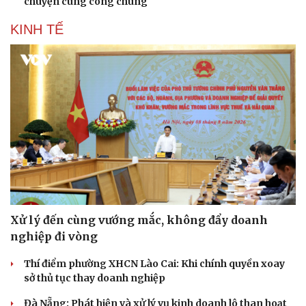
chuyện cùng công chúng
KINH TẾ
Văn hóa
Giải trí
Xử lý đến cùng vướng mắc, không đẩy doanh
Sân khấu - Điện ảnh
Nghệ sĩ
Văn học
Thời trang
nghiệp đi vòng
Âm nhạc
Sao Việt
Di sản
Thí điểm phường XHCN Lào Cai: Khi chính quyền xoay
sở thủ tục thay doanh nghiệp
Đà Nẵng: Phát hiện và xử lý vụ kinh doanh lô than hoạt