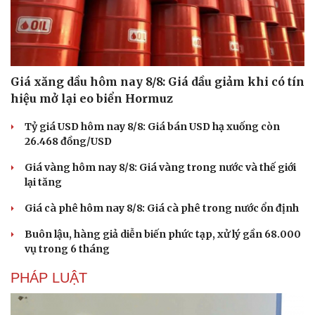
Giá xăng dầu hôm nay 8/8: Giá dầu giảm khi có tín
hiệu mở lại eo biển Hormuz
Tỷ giá USD hôm nay 8/8: Giá bán USD hạ xuống còn
26.468 đồng/USD
Giá vàng hôm nay 8/8: Giá vàng trong nước và thế giới
lại tăng
Giá cà phê hôm nay 8/8: Giá cà phê trong nước ổn định
Buôn lậu, hàng giả diễn biến phức tạp, xử lý gần 68.000
vụ trong 6 tháng
Du lịch
Podcast
Tư vấn
Câu chuyện thời sự
PHÁP LUẬT
Săn Tour
Đọc truyện đêm khuya
check-in
Cửa sổ tình yêu
Kể chuyện cho bé