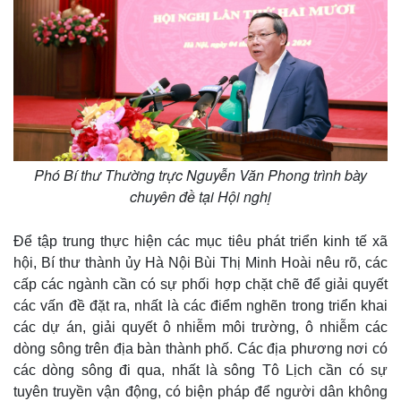
Phó Bí thư Thường trực Nguyễn Văn Phong trình bày
chuyên đề tại Hội nghị
Để tập trung thực hiện các mục tiêu phát triển kinh tế xã
hội, Bí thư thành ủy Hà Nội Bùi Thị Minh Hoài nêu rõ, các
cấp các ngành cần có sự phối hợp chặt chẽ để giải quyết
các vấn đề đặt ra, nhất là các điểm nghẽn trong triển khai
Kinh tế
Thị trường
các dự án, giải quyết ô nhiễm môi trường, ô nhiễm các
Bất động sản
Giá vàng
dòng sông trên địa bàn thành phố. Các địa phương nơi có
Khởi nghiệp
Tiêu dùng
các dòng sông đi qua, nhất là sông Tô Lịch cần có sự
Tỷ giá
Chứng khoán
tuyên truyền vận động, có biện pháp để người dân không