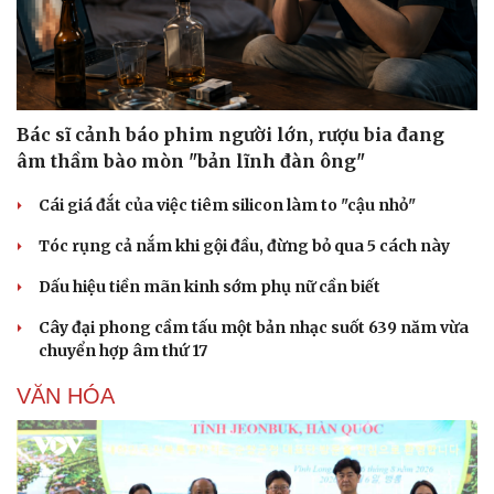
Bác sĩ cảnh báo phim người lớn, rượu bia đang
âm thầm bào mòn "bản lĩnh đàn ông"
Cái giá đắt của việc tiêm silicon làm to "cậu nhỏ"
Tóc rụng cả nắm khi gội đầu, đừng bỏ qua 5 cách này
Dấu hiệu tiền mãn kinh sớm phụ nữ cần biết
Cây đại phong cầm tấu một bản nhạc suốt 639 năm vừa
chuyển hợp âm thứ 17
VĂN HÓA