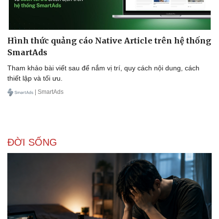
Hình thức quảng cáo Native Article trên hệ thống
SmartAds
Tham khảo bài viết sau để nắm vị trí, quy cách nội dung, cách
Sức khỏe
Đời sống
thiết lập và tối ưu.
Dinh dưỡng - món ngon
Nhà đẹp
| SmartAds
Cây thuốc
Blog
Sản phụ khoa
Tình yêu - Gia đình
Nhi khoa
Nam khoa
Làm đẹp - giảm cân
ĐỜI SỐNG
Phòng mạch online
Ăn sạch sống khỏe