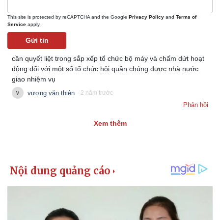
Vụ án
Vũ khí
Tin nóng
Việt Nam
This site is protected by reCAPTCHA and the Google
Privacy Policy
and
Terms of
Tư vấn luật
Phân tích
Service
apply.
Gửi tin
cần quyết liệt trong sắp xếp tổ chức bộ máy và chấm dứt hoạt
động đối với một số tổ chức hội quần chúng được nhà nước
giao nhiệm vụ
vương văn thiên
- 2 năm trước
Phản hồi
Xem thêm