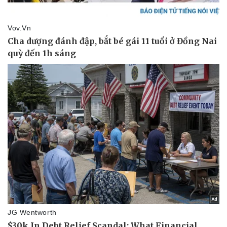
Thể thao
Ô tô - Xe máy
Bóng đá
Ô tô
Lịch thi đấu bóng đá
Xe máy
Thế giới thể thao
Tư vấn
eSports
Hậu trường