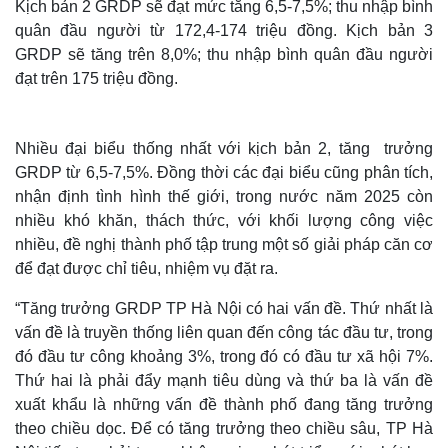
Kịch bản 2 GRDP sẽ đạt mức tăng 6,5-7,5%; thu nhập bình
quân đầu người từ 172,4-174 triệu đồng. Kịch bản 3
GRDP sẽ tăng trên 8,0%; thu nhập bình quân đầu người
đạt trên 175 triệu đồng.
Nhiều đại biểu thống nhất với kịch bản 2, tăng trưởng
GRDP từ 6,5-7,5%. Đồng thời các đại biểu cũng phân tích,
nhận định tình hình thế giới, trong nước năm 2025 còn
nhiều khó khăn, thách thức, với khối lượng công việc
nhiều, đề nghị thành phố tập trung một số giải pháp căn cơ
để đạt được chỉ tiêu, nhiệm vụ đặt ra.
Thế giới
Multimedia
“Tăng trưởng GRDP TP Hà Nội có hai vấn đề. Thứ nhất là
Quan sát
Video
vấn đề là truyền thống liên quan đến công tác đầu tư, trong
Cuộc sống đó đây
Ảnh
đó đầu tư công khoảng 3%, trong đó có đầu tư xã hội 7%.
Hồ sơ
E-Magazine
Infographic
Thứ hai là phải đẩy mạnh tiêu dùng và thứ ba là vấn đề
xuất khẩu là những vấn đề thành phố đang tăng trưởng
theo chiều dọc. Để có tăng trưởng theo chiều sâu, TP Hà