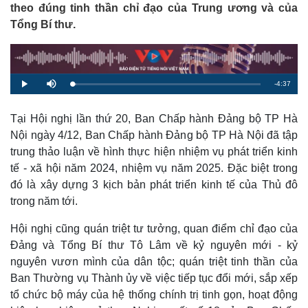
theo đúng tinh thần chỉ đạo của Trung ương và của
Tổng Bí thư.
R
-
4:37
L
P
M
o
l
u
a
a
t
e
d
y
e
e
Tại Hội nghị lần thứ 20, Ban Chấp hành Đảng bộ TP Hà
d
m
:
Nội ngày 4/12, Ban Chấp hành Đảng bộ TP Hà Nội đã tập
2
.
a
2
trung thảo luận về hình thực hiện nhiệm vụ phát triển kinh
1
%
tế - xã hội năm 2024, nhiệm vụ năm 2025. Đặc biệt trong
i
đó là xây dựng 3 kịch bản phát triển kinh tế của Thủ đô
n
trong năm tới.
i
Hội nghị cũng quán triệt tư tưởng, quan điểm chỉ đạo của
n
Đảng và Tổng Bí thư Tô Lâm về kỷ nguyên mới - kỷ
g
nguyên vươn mình của dân tộc; quán triệt tinh thần của
T
Ban Thường vụ Thành ủy về việc tiếp tục đổi mới, sắp xếp
i
tổ chức bộ máy của hệ thống chính trị tinh gọn, hoạt động