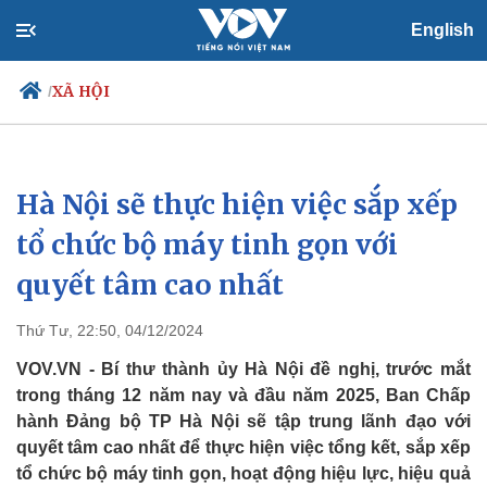
English
XÃ HỘI
/
Hà Nội sẽ thực hiện việc sắp xếp
Chính trị
Xã hội
Đảng
Tin 24h
tổ chức bộ máy tinh gọn với
Tổ chức nhân sự
Dự báo thời tiết
quyết tâm cao nhất
Quốc hội
Giáo dục
Nhận diện sự thật
Dấu ấn VOV
Việc làm
Thứ Tư, 22:50, 04/12/2024
Biển đảo
VOV.VN - Bí thư thành ủy Hà Nội đề nghị, trước mắt
trong tháng 12 năm nay và đầu năm 2025, Ban Chấp
hành Đảng bộ TP Hà Nội sẽ tập trung lãnh đạo với
quyết tâm cao nhất để thực hiện việc tổng kết, sắp xếp
tổ chức bộ máy tinh gọn, hoạt động hiệu lực, hiệu quả