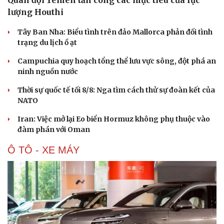
lượng Houthi
Tây Ban Nha: Biểu tình trên đảo Mallorca phản đối tình
trạng du lịch ồ ạt
Campuchia quy hoạch tổng thể lưu vực sông, đột phá an
ninh nguồn nước
Thời sự quốc tế tối 8/8: Nga tìm cách thử sự đoàn kết của
NATO
Iran: Việc mở lại Eo biển Hormuz không phụ thuộc vào
đàm phán với Oman
Ô TÔ - XE MÁY