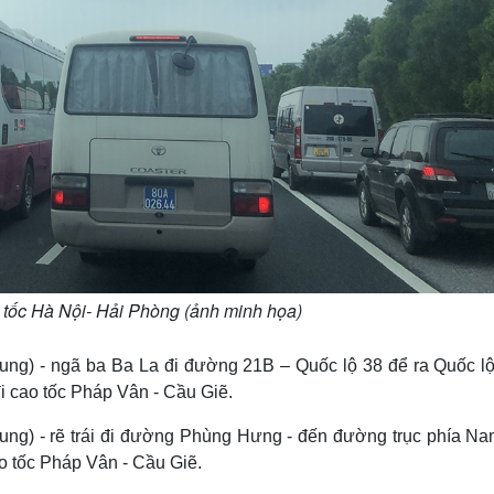
 tốc Hà Nội- Hải Phòng (ảnh minh họa)
rung) - ngã ba Ba La đi đường 21B – Quốc lộ 38 để ra Quốc lộ
i cao tốc Pháp Vân - Cầu Giẽ.
rung) - rẽ trái đi đường Phùng Hưng - đến đường trục phía Nam
o tốc Pháp Vân - Cầu Giẽ.