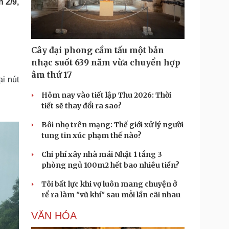
 2/9,
Doanh nghiệp 24h
Tin Công nghệ
Doanh nhân
Trải nghiệm
ì cộng đồng
Chuyển đổi số
Cây đại phong cầm tấu một bản
u lịch
Podcast
nhạc suốt 639 năm vừa chuyển hợp
Tư vấn
Câu chuyện thời sự
âm thứ 17
i nút
Săn Tour
Đọc truyện đêm khuya
heck-in
Cửa sổ tình yêu
Hôm nay vào tiết lập Thu 2026: Thời
Kể chuyện cho bé
tiết sẽ thay đổi ra sao?
Hạt giống tâm hồn
Bôi nhọ trên mạng: Thế giới xử lý người
tung tin xúc phạm thế nào?
Chi phí xây nhà mái Nhật 1 tầng 3
phòng ngủ 100m2 hết bao nhiêu tiền?
Tôi bất lực khi vợ luôn mang chuyện ở
rể ra làm "vũ khí" sau mỗi lần cãi nhau
VĂN HÓA