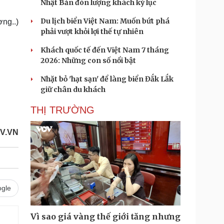
Nhật Bản đón lượng khách kỷ lục
Du lịch biển Việt Nam: Muốn bứt phá
ng..)
phải vượt khỏi lợi thế tự nhiên
Khách quốc tế đến Việt Nam 7 tháng
2026: Những con số nổi bật
Nhặt bỏ 'hạt sạn' để làng biển Đắk Lắk
giữ chân du khách
THỊ TRƯỜNG
OV.VN
gle
Vì sao giá vàng thế giới tăng nhưng