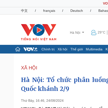
VO
中文
/
français
/
Deutsch
/
Bahas
29°C
Hà Nội
Chính trị
Xã hội
Thế giới
Multimedia
K
Chính trị
Xã hội
Đảng
Tin 24h
XÃ HỘI
Tổ chức nhân sự
Dự báo thời tiết
Quốc hội
Giáo dục
Hà Nội: Tổ chức phân luồng
Nhận diện sự thật
Dấu ấn VOV
Việc làm
Quốc khánh 2/9
Biển đảo
Pháp luật
Quân sự - Quốc phòng
Thứ Bảy, 16:46, 24/08/2024
Vụ án
Vũ khí