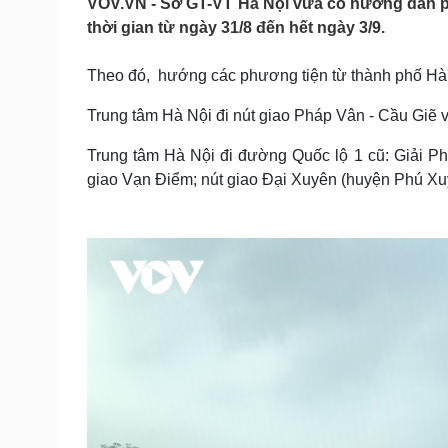
VOV.VN - Sở GT-VT Hà Nội vừa có hướng dẫn ph
Tin nóng
Việt Nam
thời gian từ ngày 31/8 đến hết ngày 3/9.
Tư vấn luật
Phân tích
Theo đó, hướng các phương tiện từ thành phố Hà N
Sức khỏe
Đời sống
Trung tâm Hà Nội đi nút giao Pháp Vân - Cầu Giẽ 
Dinh dưỡng - món ngon
Nhà đẹp
Trung tâm Hà Nội đi đường Quốc lộ 1 cũ: Giải Ph
Cây thuốc
Blog
Sản phụ khoa
Tình yêu - Gia đình
giao Vạn Điểm; nút giao Đại Xuyên (huyện Phú Xu
Nhi khoa
Nam khoa
Làm đẹp - giảm cân
Phòng mạch online
Ăn sạch sống khỏe
Cải chính