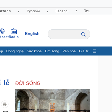
ສາລາວ
/
Русский
/
Español
/
ไทย
English
dcast
Radio
ệp
Công nghệ
Sức khỏe
Đời sống
Văn hóa
Giải trí
inh tế
Thị trường
ất động sản
Giá vàng
hởi nghiệp
Tiêu dùng
Tỷ giá
 lễ
ĐỜI SỐNG
Chứng khoán
Giá cà phê
oanh nghiệp
Công nghệ
hông tin doanh nghiệp
Sành điệu