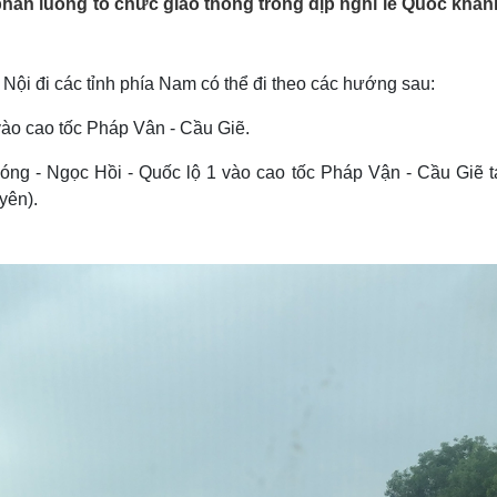
ân luồng tổ chức giao thông trong dịp nghỉ lễ Quốc khánh
Lịch thi đấu bóng đá
Xe máy
Thế giới thể thao
Tư vấn
eSports
V
Hậu trường
ội đi các tỉnh phía Nam có thể đi theo các hướng sau:
Văn hóa
Giải trí
D
vào cao tốc Pháp Vân - Cầu Giẽ.
Sân khấu - Điện ảnh
Nghệ sĩ
óng - Ngọc Hồi - Quốc lộ 1 vào cao tốc Pháp Vận - Cầu Giẽ tạ
Văn học
Thời trang
Âm nhạc
Sao Việt
c
yên).
Di sản