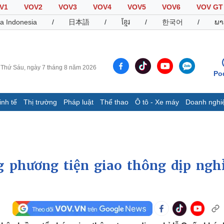
V1
VOV2
VOV3
VOV4
VOV5
VOV6
VOV GT
a Indonesia
/
日本語
/
ខ្មែរ
/
한국어
/
ພາ
Thứ Sáu, ngày 7 tháng 8 năm 2026
Po
inh tế
Thị trường
Pháp luật
Thể thao
Ô tô - Xe máy
Doanh nghi
Thế giới
Multimedia
K
Quan sát
Video
B
Cuộc sống đó đây
Ảnh
K
Hồ sơ
E-Magazine
 phương tiện giao thông dịp nghỉ
Infographic
Thể thao
Ô tô - Xe máy
D
Bóng đá
Ô tô
T