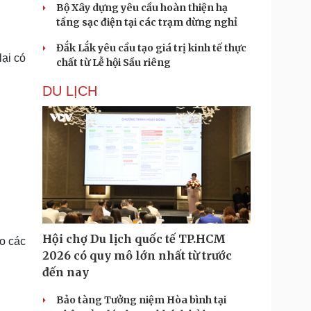
Bộ Xây dựng yêu cầu hoàn thiện hạ
tầng sạc điện tại các trạm dừng nghỉ
Đắk Lắk yêu cầu tạo giá trị kinh tế thực
lại có
chất từ Lễ hội Sầu riêng
DU LỊCH
Hội chợ Du lịch quốc tế TP.HCM
eo các
2026 có quy mô lớn nhất từ trước
đến nay
Bảo tàng Tưởng niệm Hòa bình tại