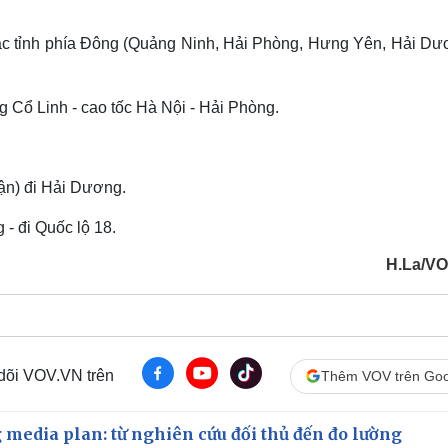
ác tỉnh phía Đông (Quảng Ninh, Hải Phòng, Hưng Yên, Hải Dươ
 Cổ Linh - cao tốc Hà Nội - Hải Phòng.
ận) đi Hải Dương.
 - đi Quốc lộ 18.
H.La/V
 dõi VOV.VN trên
Thêm VOV trên Goo
 media plan: từ nghiên cứu đối thủ đến đo lường