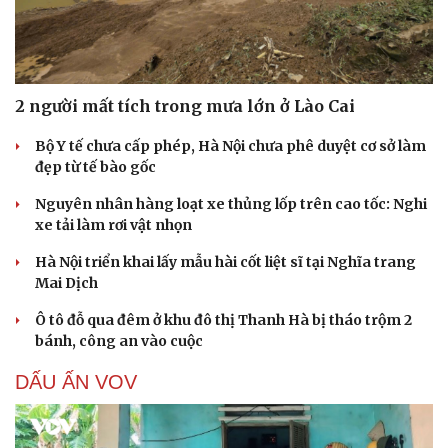
2 người mất tích trong mưa lớn ở Lào Cai
Bộ Y tế chưa cấp phép, Hà Nội chưa phê duyệt cơ sở làm
đẹp từ tế bào gốc
Nguyên nhân hàng loạt xe thủng lốp trên cao tốc: Nghi
xe tải làm rơi vật nhọn
Hà Nội triển khai lấy mẫu hài cốt liệt sĩ tại Nghĩa trang
Mai Dịch
Ô tô đỗ qua đêm ở khu đô thị Thanh Hà bị tháo trộm 2
bánh, công an vào cuộc
DẤU ẤN VOV