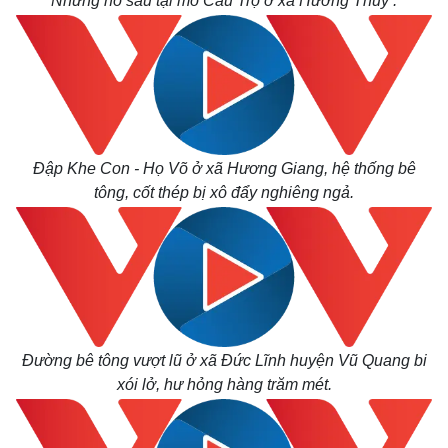
Những hố sâu tại mố Cầu Trộ ở xã Hương Thuỷ .
Đập Khe Con - Họ Võ ở xã Hương Giang, hệ thống bê
tông, cốt thép bị xô đẩy nghiêng ngả.
Thế giới
Multimedia
Quan sát
Video
Cuộc sống đó đây
Ảnh
Hồ sơ
E-Magazine
Đường bê tông vượt lũ ở xã Đức Lĩnh huyện Vũ Quang bi
Infographic
xói lở, hư hỏng hàng trăm mét.