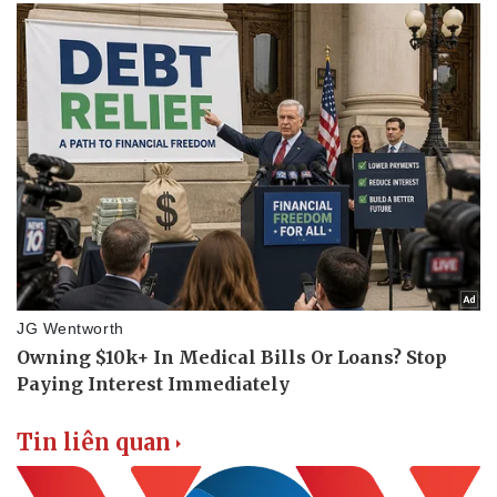
Thể thao
Ô tô - Xe máy
Bóng đá
Ô tô
Lịch thi đấu bóng đá
Xe máy
Thế giới thể thao
Tư vấn
eSports
Hậu trường
Tin liên quan