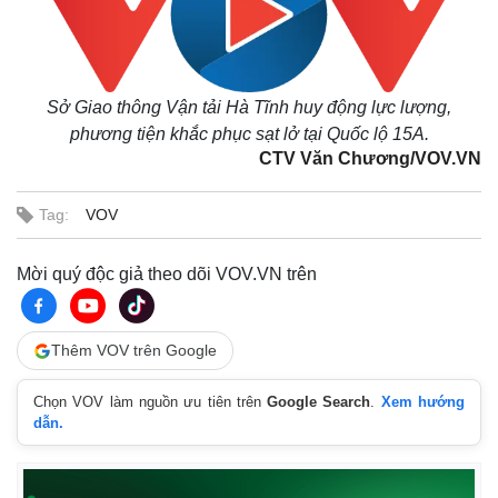
Sở Giao thông Vận tải Hà Tĩnh huy động lực lượng,
phương tiện khắc phục sạt lở tại Quốc lộ 15A.
CTV Văn Chương/VOV.VN
Tag:
VOV
Mời quý độc giả theo dõi VOV.VN trên
Thêm VOV trên Google
Kinh tế
Thị trường
Chọn VOV làm nguồn ưu tiên trên
Google Search
.
Xem hướng
Bất động sản
Giá vàng
dẫn.
Khởi nghiệp
Tiêu dùng
Tỷ giá
Chứng khoán