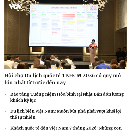
Hội chợ Du lịch quốc tế TP.HCM 2026 có quy mô
lớn nhất từ trước đến nay
Văn hóa
Giải trí
Bảo tàng Tưởng niệm Hòa bình tại Nhật Bản đón lượng
Sân khấu - Điện ảnh
Nghệ sĩ
khách kỷ lục
Văn học
Thời trang
Âm nhạc
Sao Việt
Du lịch biển Việt Nam: Muốn bứt phá phải vượt khỏi lợi
Di sản
thế tự nhiên
Khách quốc tế đến Việt Nam 7 tháng 2026: Những con