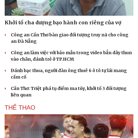
Khởi tố cha dượng bạo hành con riêng của vợ
Công an Cần Thơ bàn giao đối tượng truy nã cho công
an Đà Nẵng
Công an làm việc với bảo mẫu trong video bắn dây thun
vào chân, đánh trẻ ở TP.HCM
Đánh bạc thua, người đàn ông thuê 6 ô tô tự lái mang
cầm cố
Cần Thơ: Triệt phá tụ điểm ma túy, khởi tố 3 đối tượng
liên quan
THỂ THAO
Du lịch
Podcast
Tư vấn
Câu chuyện thời sự
Săn Tour
Đọc truyện đêm khuya
check-in
Cửa sổ tình yêu
Kể chuyện cho bé