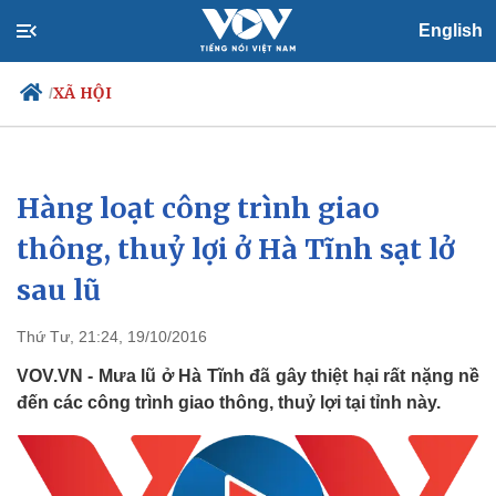
English
XÃ HỘI
/
Hàng loạt công trình giao
Chính trị
Xã hội
Đảng
Tin 24h
thông, thuỷ lợi ở Hà Tĩnh sạt lở
Tổ chức nhân sự
Dự báo thời tiết
sau lũ
Quốc hội
Giáo dục
Nhận diện sự thật
Dấu ấn VOV
Việc làm
Thứ Tư, 21:24, 19/10/2016
Biển đảo
VOV.VN - Mưa lũ ở Hà Tĩnh đã gây thiệt hại rất nặng nề
đến các công trình giao thông, thuỷ lợi tại tỉnh này.