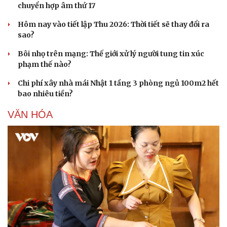
chuyển hợp âm thứ 17
Hôm nay vào tiết lập Thu 2026: Thời tiết sẽ thay đổi ra
sao?
Bôi nhọ trên mạng: Thế giới xử lý người tung tin xúc
phạm thế nào?
Sức khỏe
Đời sống
Chi phí xây nhà mái Nhật 1 tầng 3 phòng ngủ 100m2 hết
Dinh dưỡng - món ngon
Nhà đẹp
bao nhiêu tiền?
Cây thuốc
Blog
Sản phụ khoa
Tình yêu - Gia đình
VĂN HÓA
Nhi khoa
Nam khoa
Làm đẹp - giảm cân
Phòng mạch online
Ăn sạch sống khỏe