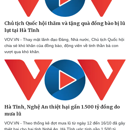
Chủ tịch Quốc hội thăm và tặng quà đồng bào bị lũ
Doanh nghiệp
Công nghệ
lụt tại Hà Tĩnh
Thông tin doanh nghiệp
Sành điệu
VOV.VN - Thay mặt lãnh đạo Đảng, Nhà nước, Chủ tịch Quốc hội
Doanh nghiệp 24h
Tin Công nghệ
chia sẻ khó khăn của đồng bào, động viên về tinh thần bà con
Doanh nhân
Trải nghiệm
vượt qua khó khăn.
Vì cộng đồng
Chuyển đổi số
Hà Tĩnh, Nghệ An thiệt hại gần 1.500 tỷ đồng do
mưa lũ
VOV.VN - Theo thống kê đợt mưa lũ từ ngày 12 đến 16/10 đã gây
thiệt hại cho hai tỉnh Nghệ An, Hà Tĩnh ước tính gần 1.500 tỷ