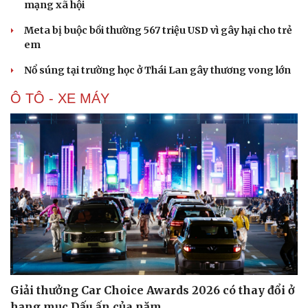
mạng xã hội
Meta bị buộc bồi thường 567 triệu USD vì gây hại cho trẻ
em
Nổ súng tại trường học ở Thái Lan gây thương vong lớn
Ô TÔ - XE MÁY
Giải thưởng Car Choice Awards 2026 có thay đổi ở
Cải chính
hạng mục Dấu ấn của năm