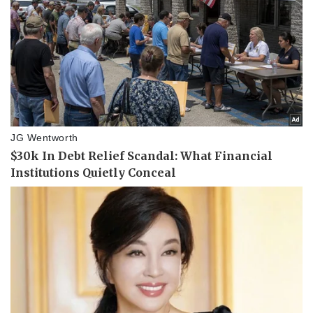
Vụ án
Vũ khí
Tin nóng
Việt Nam
Tư vấn luật
Phân tích