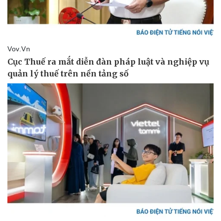
Thể thao
Ô tô - Xe máy
Bóng đá
Ô tô
Lịch thi đấu bóng đá
Xe máy
Thế giới thể thao
Tư vấn
eSports
Hậu trường