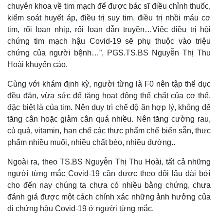
Giá cà phê
chuyên khoa về tim mạch để được bác sĩ điều chỉnh thuốc,
kiểm soát huyết áp, điều trị suy tim, điều trị nhồi máu cơ
tim, rối loạn nhịp, rối loạn dẫn truyền…Việc điều trị hội
chứng tim mạch hậu Covid-19 sẽ phụ thuộc vào triệu
chứng của người bệnh…”, PGS.TS.BS Nguyễn Thị Thu
Hoài khuyến cáo.
Cùng với khám định kỳ, người từng là F0 nên tập thể dục
đều đặn, vừa sức để tăng hoạt động thể chất của cơ thể,
đặc biệt là của tim. Nên duy trì chế độ ăn hợp lý, không để
tăng cân hoặc giảm cân quá nhiều. Nên tăng cường rau,
củ quả, vitamin, hạn chế các thực phẩm chế biến sẵn, thực
phẩm nhiều muối, nhiều chất béo, nhiều đường..
Ngoài ra, theo TS.BS Nguyễn Thị Thu Hoài, tất cả những
người từng mắc Covid-19 cần được theo dõi lâu dài bởi
cho đến nay chúng ta chưa có nhiều bằng chứng, chưa
đánh giá được một cách chính xác những ảnh hưởng của
di chứng hậu Covid-19 ở người từng mắc.