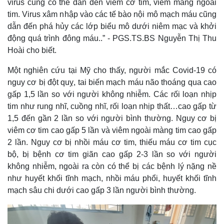
virus cũng có thể dẫn đến viêm cơ tim, viêm màng ngoài
tim. Virus xâm nhập vào các tế bào nội mô mạch máu cũng
dẫn đến phá hủy các lớp biểu mô dưới niêm mạc và khởi
động quá trình đông máu..” - PGS.TS.BS Nguyễn Thị Thu
Hoài cho biết.
Một nghiên cứu tại Mỹ cho thấy, người mắc Covid-19 có
nguy cơ bị đột quỵ, tai biến mạch máu não thoáng qua cao
gấp 1,5 lần so với người không nhiễm. Các rối loạn nhịp
tim như rung nhĩ, cuồng nhĩ, rối loạn nhịp thất…cao gấp từ
1,5 đến gần 2 lần so với người bình thường. Nguy cơ bị
viêm cơ tim cao gấp 5 lần và viêm ngoài màng tim cao gấp
2 lần. Nguy cơ bị nhồi máu cơ tim, thiếu máu cơ tim cục
bộ, bị bệnh cơ tim giãn cao gấp 2-3 lần so với người
không nhiễm, ngoài ra còn có thể bị các bệnh lý nặng nề
như huyết khối tĩnh mạch, nhồi máu phổi, huyết khối tĩnh
mạch sâu chi dưới cao gấp 3 lần người bình thường.