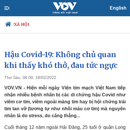
English
XÃ HỘI
/
Hậu Covid-19: Không chủ quan
Chính trị
Xã hội
Đảng
Tin 24h
khi thấy khó thở, đau tức ngực
Tổ chức nhân sự
Dự báo thời tiết
Quốc hội
Giáo dục
Thứ Sáu, 06:00, 18/02/2022
Nhận diện sự thật
Dấu ấn VOV
Việc làm
VOV.VN - Hiện mỗi ngày Viện tim mạch Việt Nam tiếp
Biển đảo
nhận nhiều bệnh nhân bị các di chứng hậu Covid như
viêm cơ tim, viêm ngoài màng tim hay bị hội chứng trái
tim tan vỡ (tương tự như nhồi máu cơ tim) mà nguyên
nhân là do stress, do căng thẳng...
Cuối tháng 12 năm ngoái Hải Đăng, 25 tuổi ở quận Long