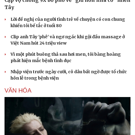
Tây
Lời đề nghị của người tình trẻ về chuyện có con chung
khiến tôi bế tắc ở tuổi 80
Clip anh Tây 'phê' và ngơ ngác khi gội đầu massage ở
Việt Nam hút 24 triệu view
Vì một phút buông thả sau hơi men, tôi bàng hoàng
phát hiện mắc bệnh tình dục
Nhập viện trước ngày cưới, cô dâu bất ngờ được tổ chức
hôn lễ trong bệnh viện
Văn hóa
Giải trí
VĂN HÓA
Sân khấu - Điện ảnh
Nghệ sĩ
Văn học
Thời trang
Âm nhạc
Sao Việt
Di sản