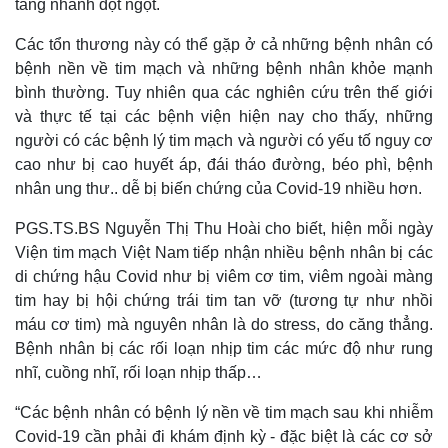
tăng nhanh đột ngột.
Các tổn thương này có thể gặp ở cả những bệnh nhân có
bệnh nền về tim mạch và những bệnh nhân khỏe mạnh
bình thường. Tuy nhiên qua các nghiên cứu trên thế giới
và thực tế tại các bệnh viện hiện nay cho thấy, những
người có các bệnh lý tim mạch và người có yếu tố nguy cơ
cao như bị cao huyết áp, đái tháo đường, béo phì, bệnh
nhân ung thư.. dễ bị biến chứng của Covid-19 nhiều hơn.
PGS.TS.BS Nguyễn Thị Thu Hoài cho biết, hiện mỗi ngày
Viện tim mạch Việt Nam tiếp nhận nhiều bệnh nhân bị các
di chứng hậu Covid như bị viêm cơ tim, viêm ngoài màng
tim hay bị hội chứng trái tim tan vỡ (tương tự như nhồi
máu cơ tim) mà nguyên nhân là do stress, do căng thẳng.
Kinh tế
Thị trường
Bệnh nhân bị các rối loạn nhịp tim các mức độ như rung
nhĩ, cuồng nhĩ, rối loạn nhịp thấp…
Bất động sản
Giá vàng
Khởi nghiệp
Tiêu dùng
“Các bệnh nhân có bệnh lý nền về tim mạch sau khi nhiễm
Tỷ giá
Covid-19 cần phải đi khám định kỳ - đặc biệt là các cơ sở
Chứng khoán