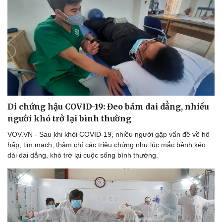
Doanh nghiệp
Công nghệ
Thông tin doanh nghiệp
Sành điệu
Doanh nghiệp 24h
Tin Công nghệ
Doanh nhân
Trải nghiệm
Vì cộng đồng
Chuyển đổi số
Di chứng hậu COVID-19: Đeo bám dai dẳng, nhiều
người khó trở lại bình thường
VOV.VN - Sau khi khỏi COVID-19, nhiều người gặp vấn đề về hô
hấp, tim mạch, thậm chí các triệu chứng như lúc mắc bệnh kéo
dài dai dẳng, khó trở lại cuộc sống bình thường.