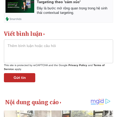
Vụ án
Vũ khí
Targeting theo 'cảm xúc'
Tin nóng
Việt Nam
Đây là bước mở rộng quan trọng trong hệ sinh
Tư vấn luật
Phân tích
thái contextual targeting.
Viết bình luận
This site is protected by reCAPTCHA and the Google
Privacy Policy
and
Terms of
Service
apply.
Gửi tin