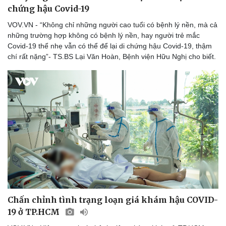
chứng hậu Covid-19
VOV.VN - “Không chỉ những người cao tuổi có bệnh lý nền, mà cả
những trường hợp không có bệnh lý nền, hay người trẻ mắc
Covid-19 thể nhẹ vẫn có thể để lại di chứng hậu Covid-19, thậm
chí rất nặng”- TS.BS Lại Văn Hoàn, Bệnh viện Hữu Nghị cho biết.
Sức khỏe
Đời sống
Dinh dưỡng - món ngon
Nhà đẹp
Cây thuốc
Blog
Sản phụ khoa
Tình yêu - Gia đình
Nhi khoa
Nam khoa
Làm đẹp - giảm cân
Phòng mạch online
Ăn sạch sống khỏe
Chấn chỉnh tình trạng loạn giá khám hậu COVID-
19 ở TP.HCM