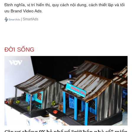
Định nghĩa, vị trí hiển thị, quy cách nội dung, cách thiết lập và tối
ưu Brand Video Ads.
| SmartAds
ĐỜI SỐNG
Cặp vợ chồng 9X bỏ phố về “giữ hồn nhà cổ” miền