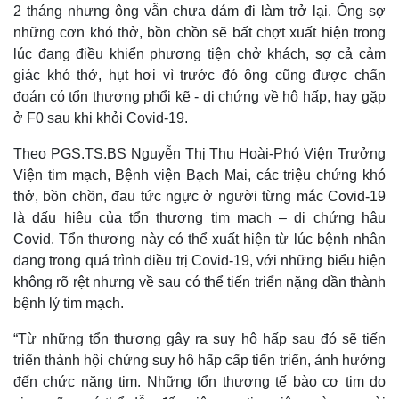
2 tháng nhưng ông vẫn chưa dám đi làm trở lại. Ông sợ
những cơn khó thở, bồn chồn sẽ bất chợt xuất hiện trong
lúc đang điều khiển phương tiện chở khách, sợ cả cảm
giác khó thở, hụt hơi vì trước đó ông cũng được chẩn
đoán có tổn thương phổi kẽ - di chứng về hô hấp, hay gặp
ở F0 sau khi khỏi Covid-19.
Theo PGS.TS.BS Nguyễn Thị Thu Hoài-Phó Viện Trưởng
Viện tim mạch, Bệnh viện Bạch Mai, các triệu chứng khó
thở, bồn chồn, đau tức ngực ở người từng mắc Covid-19
là dấu hiệu của tổn thương tim mạch – di chứng hậu
Covid. Tổn thương này có thể xuất hiện từ lúc bệnh nhân
Thế giới
Multimedia
đang trong quá trình điều trị Covid-19, với những biểu hiện
Quan sát
Video
không rõ rệt nhưng về sau có thể tiến triển nặng dần thành
Cuộc sống đó đây
Ảnh
bệnh lý tim mạch.
Hồ sơ
E-Magazine
Infographic
“Từ những tổn thương gây ra suy hô hấp sau đó sẽ tiến
triển thành hội chứng suy hô hấp cấp tiến triển, ảnh hưởng
đến chức năng tim. Những tổn thương tế bào cơ tim do