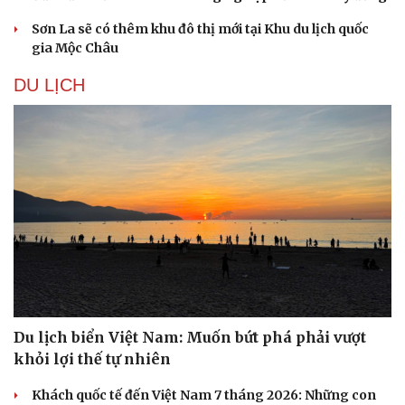
Sơn La sẽ có thêm khu đô thị mới tại Khu du lịch quốc
gia Mộc Châu
DU LỊCH
Du lịch
Podcast
Du lịch biển Việt Nam: Muốn bứt phá phải vượt
Tư vấn
Câu chuyện thời sự
khỏi lợi thế tự nhiên
Săn Tour
Đọc truyện đêm khuya
check-in
Cửa sổ tình yêu
Khách quốc tế đến Việt Nam 7 tháng 2026: Những con
Kể chuyện cho bé