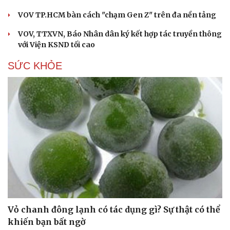
VOV TP.HCM bàn cách "chạm Gen Z" trên đa nền tảng
VOV, TTXVN, Báo Nhân dân ký kết hợp tác truyền thông
với Viện KSND tối cao
SỨC KHỎE
Vỏ chanh đông lạnh có tác dụng gì? Sự thật có thể
khiến bạn bất ngờ
Cải chính