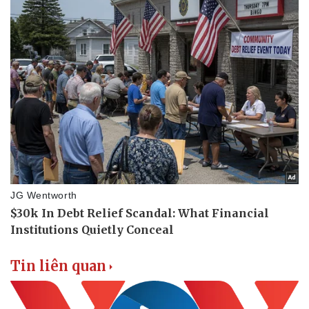
Vụ án
Vũ khí
Tin nóng
Việt Nam
Tư vấn luật
Phân tích
Tin liên quan