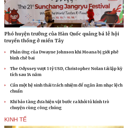
Doanh nghiệp
Công nghệ
Phó huyện trưởng của Hàn Quốc quảng bá lễ hội
Thông tin doanh nghiệp
Sành điệu
truyền thống ở miền Tây
Doanh nghiệp 24h
Tin Công nghệ
Doanh nhân
Trải nghiệm
Phản ứng của Dwayne Johnson khi Moana bị giới phê
Vì cộng đồng
Chuyển đổi số
bình chê bai
The Odyssey vượt 1 tỷ USD, Christopher Nolan tái lập kỳ
tích sau 14 năm
Cần một hệ sinh thái trách nhiệm để ngăn âm nhạc lệch
chuẩn
Khi bảo tàng đưa hiện vật bước ra khỏi tủ kính trò
chuyện cùng công chúng
KINH TẾ