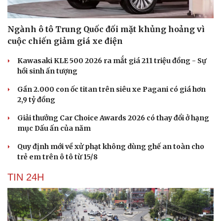
Ngành ô tô Trung Quốc đối mặt khủng hoảng vì
cuộc chiến giảm giá xe điện
Kawasaki KLE 500 2026 ra mắt giá 211 triệu đồng - Sự
hồi sinh ấn tượng
Gần 2.000 con ốc titan trên siêu xe Pagani có giá hơn
2,9 tỷ đồng
Giải thưởng Car Choice Awards 2026 có thay đổi ở hạng
mục Dấu ấn của năm
Quy định mới về xử phạt không dùng ghế an toàn cho
trẻ em trên ô tô từ 15/8
Du lịch
Podcast
TIN 24H
Tư vấn
Câu chuyện thời sự
Săn Tour
Đọc truyện đêm khuya
check-in
Cửa sổ tình yêu
Kể chuyện cho bé