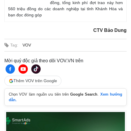
đồng, tổng kinh phí đợt trao này hơn
560 triệu đồng do các doanh nghiệp tại tỉnh Khánh Hòa và
bạn đọc đóng góp
CTV Bảo Dung
Tag:
VOV
Mời quý độc giả theo dõi VOV.VN trên
Thêm VOV trên Google
Thế giới
Multimedia
Quan sát
Video
Chọn VOV làm nguồn ưu tiên trên
Google Search
.
Xem hướng
Cuộc sống đó đây
Ảnh
dẫn.
Hồ sơ
E-Magazine
Infographic