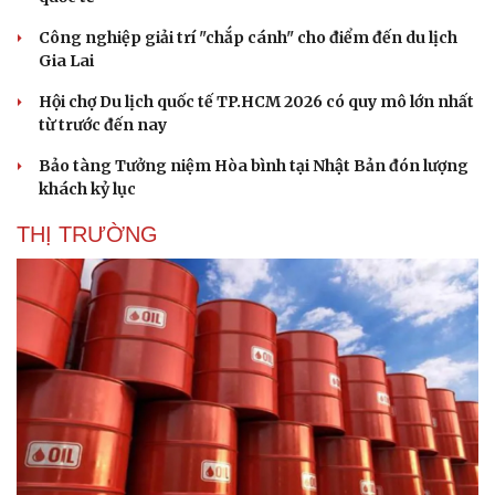
Công nghiệp giải trí "chắp cánh" cho điểm đến du lịch
Gia Lai
Hội chợ Du lịch quốc tế TP.HCM 2026 có quy mô lớn nhất
từ trước đến nay
Bảo tàng Tưởng niệm Hòa bình tại Nhật Bản đón lượng
Sức khỏe
Đời sống
khách kỷ lục
Dinh dưỡng - món ngon
Nhà đẹp
Cây thuốc
Blog
THỊ TRƯỜNG
Sản phụ khoa
Tình yêu - Gia đình
Nhi khoa
Nam khoa
Làm đẹp - giảm cân
Phòng mạch online
Ăn sạch sống khỏe