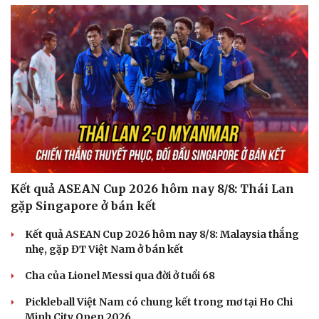
Kết quả ASEAN Cup 2026 hôm nay 8/8: Thái Lan
gặp Singapore ở bán kết
Văn hóa
Giải trí
Sân khấu - Điện ảnh
Nghệ sĩ
Kết quả ASEAN Cup 2026 hôm nay 8/8: Malaysia thắng
Văn học
Thời trang
nhẹ, gặp ĐT Việt Nam ở bán kết
Âm nhạc
Sao Việt
Di sản
Cha của Lionel Messi qua đời ở tuổi 68
Pickleball Việt Nam có chung kết trong mơ tại Ho Chi
Minh City Open 2026