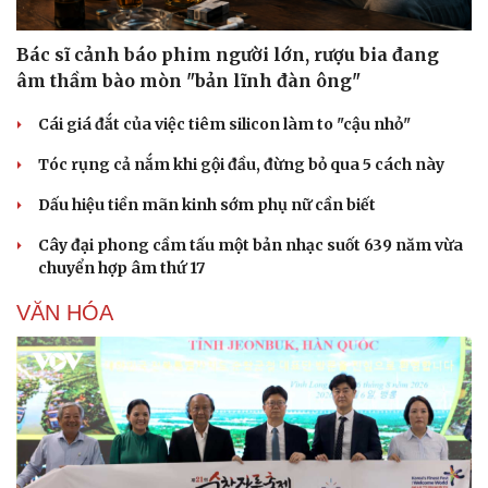
Bác sĩ cảnh báo phim người lớn, rượu bia đang
âm thầm bào mòn "bản lĩnh đàn ông"
Cái giá đắt của việc tiêm silicon làm to "cậu nhỏ"
Tóc rụng cả nắm khi gội đầu, đừng bỏ qua 5 cách này
Dấu hiệu tiền mãn kinh sớm phụ nữ cần biết
Cây đại phong cầm tấu một bản nhạc suốt 639 năm vừa
chuyển hợp âm thứ 17
VĂN HÓA