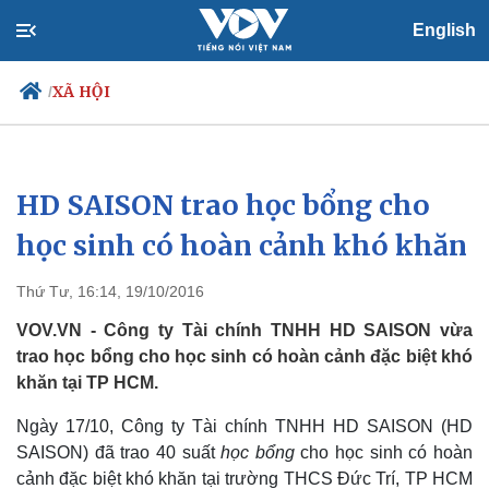
English
XÃ HỘI
/
HD SAISON trao học bổng cho
Chính trị
Xã hội
Đảng
Tin 24h
học sinh có hoàn cảnh khó khăn
Tổ chức nhân sự
Dự báo thời tiết
Quốc hội
Giáo dục
Thứ Tư, 16:14, 19/10/2016
Nhận diện sự thật
Dấu ấn VOV
Việc làm
VOV.VN - Công ty Tài chính TNHH HD SAISON vừa
Biển đảo
trao học bổng cho học sinh có hoàn cảnh đặc biệt khó
khăn tại TP HCM.
Ngày 17/10, Công ty Tài chính TNHH HD SAISON (HD
SAISON) đã trao 40 suất
học bổng
cho học sinh có hoàn
cảnh đặc biệt khó khăn tại trường THCS Đức Trí, TP HCM