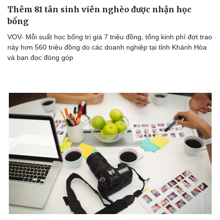
Thể thao
Ô tô - Xe máy
Thêm 81 tân sinh viên nghèo được nhận học
bổng
Bóng đá
Ô tô
Lịch thi đấu bóng đá
Xe máy
VOV- Mỗi suất học bổng trị giá 7 triệu đồng, tổng kinh phí đợt trao
Thế giới thể thao
Tư vấn
này hơn 560 triệu đồng do các doanh nghiệp tại tỉnh Khánh Hòa
eSports
và bạn đọc đóng góp
Hậu trường