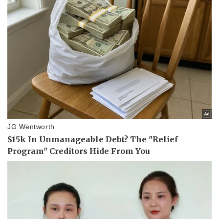
Kinh tế
Thị trường
Bất động sản
Giá vàng
Khởi nghiệp
Tiêu dùng
Tỷ giá
Chứng khoán