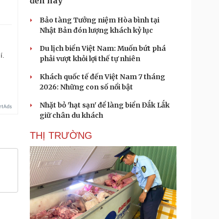
đến nay
Bảo tàng Tưởng niệm Hòa bình tại
Nhật Bản đón lượng khách kỷ lục
Du lịch biển Việt Nam: Muốn bứt phá
í.
phải vượt khỏi lợi thế tự nhiên
Khách quốc tế đến Việt Nam 7 tháng
2026: Những con số nổi bật
Nhặt bỏ 'hạt sạn' để làng biển Đắk Lắk
giữ chân du khách
THỊ TRƯỜNG