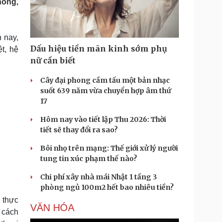
hòng,
Doanh nghiệp 24h
Tin Công nghệ
Doanh nhân
Trải nghiệm
ì cộng đồng
Chuyển đổi số
 nay,
Dấu hiệu tiền mãn kinh sớm phụ
t, hệ
u lịch
Podcast
nữ cần biết
Tư vấn
Câu chuyện thời sự
Săn Tour
Đọc truyện đêm khuya
Cây đại phong cầm tấu một bản nhạc
heck-in
Cửa sổ tình yêu
suốt 639 năm vừa chuyển hợp âm thứ
Kể chuyện cho bé
17
Hạt giống tâm hồn
Hôm nay vào tiết lập Thu 2026: Thời
tiết sẽ thay đổi ra sao?
Bôi nhọ trên mạng: Thế giới xử lý người
tung tin xúc phạm thế nào?
Chi phí xây nhà mái Nhật 1 tầng 3
phòng ngủ 100m2 hết bao nhiêu tiền?
n thực
VĂN HÓA
g cách