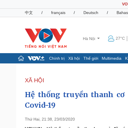
VO
中文
/
français
/
Deutsch
/
Bahas
27°C
Hà Nội
Chính trị
Xã hội
Thế giới
Multimedia
K
Chính trị
Xã hội
Đảng
Tin 24h
XÃ HỘI
Tổ chức nhân sự
Dự báo thời tiết
Quốc hội
Giáo dục
Hệ thống truyền thanh cơ 
Nhận diện sự thật
Dấu ấn VOV
Việc làm
Covid-19
Biển đảo
Pháp luật
Quân sự - Quốc phòng
Thứ Hai, 21:38, 23/03/2020
Vụ án
Vũ khí