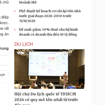
ã chủ
Hoành Mô
Phê duyệt kế hoạch cơ cấu lại vốn nhà
nước giai đoạn 2026-2030 trước
 điệp
31/8/2026
được.
e rất
Đề xuất giảm 30% thuế cho hộ kinh
ơng án
doanh có doanh thu đến 10 tỷ đồng
DU LỊCH
Trung
gle
Hội chợ Du lịch quốc tế TP.HCM
2026 có quy mô lớn nhất từ trước