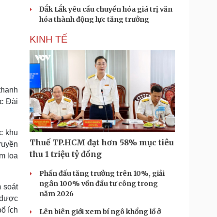
Đắk Lắk yêu cầu chuyển hóa giá trị văn
hóa thành động lực tăng trưởng
KINH TẾ
thanh
c Đài
ác khu
Thuế TP.HCM đạt hơn 58% mục tiêu
ruyền
thu 1 triệu tỷ đồng
m loa
Phấn đấu tăng trưởng trên 10%, giải
ngân 100% vốn đầu tư công trong
 soát
năm 2026
9 được
bổ ích
Lên biên giới xem bí ngô khổng lồ ở