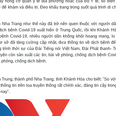
ây nóng cơ quan y tế địa phương hoặc của Bộ Y tế, số điện 
ể khám và điều trị. Đeo khẩu trang trong suốt quá trình di c
h Nha Trang như thế này đã trở nên quen thuộc với người dâ
dịch bệnh Covid-19 xuất hiện ở Trung Quốc, rồi khi Khánh Hò
ệnh Covid-19, nhiều người dân không khỏi hoang mang, lo 
 cơ sở đã tăng cường cập nhật, đưa thông tin về dịch bệnh đế
trình thời sự của Đài Tiếng nói Việt Nam, Đài Phát thanh- T
yện còn sản xuất các tin, bài về phòng, chống dịch bệnh Covi
 phòng, chống dịch bệnh.
Trung, thành phố Nha Trang, tỉnh Khánh Hòa cho biết: "
So với
thông tin trên loa truyền thông rất chính xác, đáng tin cậy tron
 nay".