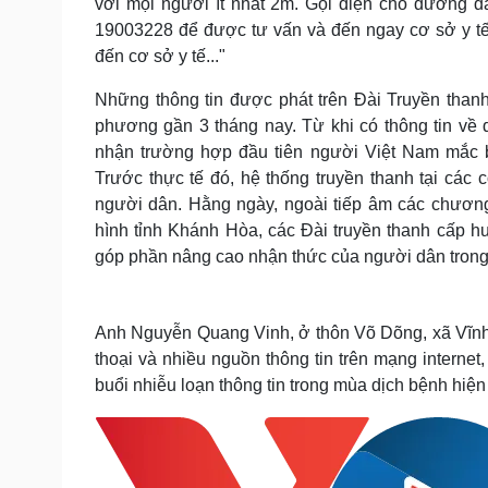
với mọi người ít nhất 2m. Gọi điện cho đường d
19003228 để được tư vấn và đến ngay cơ sở y tế đ
đến cơ sở y tế..."
Những thông tin được phát trên Đài Truyền than
phương gần 3 tháng nay. Từ khi có thông tin về 
nhận trường hợp đầu tiên người Việt Nam mắc b
Trước thực tế đó, hệ thống truyền thanh tại các
người dân. Hằng ngày, ngoài tiếp âm các chương 
hình tỉnh Khánh Hòa, các Đài truyền thanh cấp hu
góp phần nâng cao nhận thức của người dân trong
Anh Nguyễn Quang Vinh, ở thôn Võ Dõng, xã Vĩnh 
thoại và nhiều nguồn thông tin trên mạng internet, 
buổi nhiễu loạn thông tin trong mùa dịch bệnh hiện