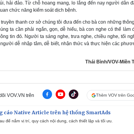
núi, hải đảo. Từ chỗ hoang mang, lo lắng đến nay người dân đ
quan chức năng kiểm soát dịch bệnh.
 truyền thanh cơ sở chúng tôi đưa đến cho bà con những thông
úng ta cần phải ngắn, gọn, dễ hiểu, bà con nghe có thể làm 
ng tin đó. Người ta sáng nghe, trưa nghe, chiều nghe, tối ngh
i người dễ nhập tâm, dễ biết, nhận thức và thực hiện các phư
Thái Bình/VOV-Miền 
 dõi VOV.VN trên
Thêm VOV trên Goo
 cáo Native Article trên hệ thống SmartAds
u để nắm vị trí, quy cách nội dung, cách thiết lập và tối ưu.