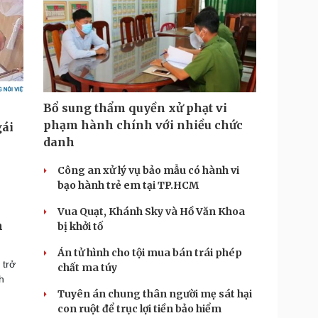
Bổ sung thẩm quyền xử phạt vi
phạm hành chính với nhiều chức
danh
Công an xử lý vụ bảo mẫu có hành vi
bạo hành trẻ em tại TP.HCM
Vua Quạt, Khánh Sky và Hồ Văn Khoa
h
bị khởi tố
Án tử hình cho tội mua bán trái phép
 trở
chất ma túy
h
Tuyên án chung thân người mẹ sát hại
con ruột để trục lợi tiền bảo hiểm