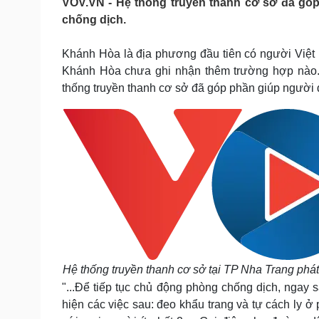
VOV.VN - Hệ thống truyền thanh cơ sở đã góp
Tin nóng
Việt Nam
chống dịch.
Tư vấn luật
Phân tích
Khánh Hòa là địa phương đầu tiên có người Việt
Khánh Hòa chưa ghi nhận thêm trường hợp nào. 
Sức khỏe
Đời sống
thống truyền thanh cơ sở đã góp phần giúp người 
Dinh dưỡng - món ngon
Nhà đẹp
Cây thuốc
Blog
Sản phụ khoa
Tình yêu - Gia đình
Nhi khoa
Nam khoa
Làm đẹp - giảm cân
Phòng mạch online
Ăn sạch sống khỏe
Cải chính
Hệ thống truyền thanh cơ sở tại TP Nha Trang phát
"...Để tiếp tục chủ động phòng chống dịch, ngay s
hiện các việc sau: đeo khẩu trang và tự cách ly ở