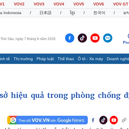
V1
VOV2
VOV3
VOV4
VOV5
VOV6
VOV GT
a Indonesia
/
日本語
/
ខ្មែរ
/
한국어
/
ພາ
Thứ Sáu, ngày 7 tháng 8 năm 2026
Po
inh tế
Thị trường
Pháp luật
Thể thao
Ô tô - Xe máy
Doanh nghi
Thế giới
Multimedia
K
Quan sát
Video
B
Cuộc sống đó đây
Ảnh
K
Hồ sơ
E-Magazine
sở hiệu quả trong phòng chống d
Infographic
Thể thao
Ô tô - Xe máy
D
Bóng đá
Ô tô
T