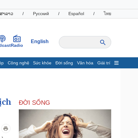
ສາລາວ
/
Русский
/
Español
/
ไทย
English
dcast
Radio
ệp
Công nghệ
Sức khỏe
Đời sống
Văn hóa
Giải trí
inh tế
Thị trường
ất động sản
Giá vàng
hởi nghiệp
Tiêu dùng
Tỷ giá
ịch
ĐỜI SỐNG
Chứng khoán
Giá cà phê
oanh nghiệp
Công nghệ
hông tin doanh nghiệp
Sành điệu