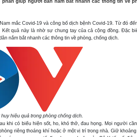
 phần giúp người dân nắm bắt nhanh các thông tin về p
Lịch thi đấu bóng đá
Xe máy
Thế giới thể thao
Tư vấn
eSports
V
Hậu trường
 Nam mắc Covid-19 và công bố dịch bệnh Covid-19. Từ đó đến
Kết quả này là nhờ sự chung tay của cả cộng đồng. Đặc biệ
Văn hóa
Giải trí
D
dân nắm bắt nhanh các thông tin về phòng, chống dịch.
Sân khấu - Điện ảnh
Nghệ sĩ
Văn học
Thời trang
Âm nhạc
Sao Việt
c
Di sản
 huy hiệu quả trong phòng chống dịch.
au khi có biểu hiện sốt, ho, khó thở, đau họng. Mọi người cầ
 phòng riêng thoáng khí hoặc ở một vị trí trong nhà. Giữ khoản