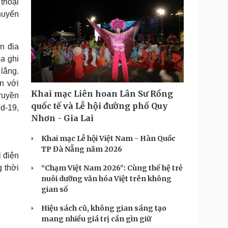
thoại
huyển
n địa
a ghi
lắng.
n với
Khai mạc Liên hoan Lân Sư Rồng
ruyền
quốc tế và Lễ hội đường phố Quy
d-19,
Nhơn - Gia Lai
Khai mạc Lễ hội Việt Nam - Hàn Quốc
TP Đà Nẵng năm 2026
 điện
g thời
“Chạm Việt Nam 2026”: Cùng thế hệ trẻ
nuôi dưỡng văn hóa Việt trên không
gian số
Hiệu sách cũ, không gian sáng tạo
mang nhiều giá trị cần gìn giữ