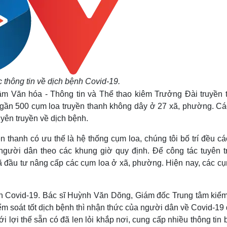
 thông tin về dịch bệnh Covid-19.
 Văn hóa - Thông tin và Thể thao kiêm Trưởng Đài truyền 
 gần 500 cụm loa truyền thanh không dây ở 27 xã, phường. Cá
yên truyền về dịch bệnh.
n thanh có ưu thế là hệ thống cụm loa, chúng tôi bố trí đều c
n người dân theo các khung giờ quy định. Để công tác tuyên t
ã đầu tư nâng cấp các cụm loa ở xã, phường. Hiện nay, các cụ
h Covid-19. Bác sĩ Huỳnh Văn Dõng, Giám đốc Trung tâm kiểm
iểm soát tốt dịch bệnh thì nhận thức của người dân về Covid-1
i lợi thế sẵn có đã len lỏi khắp nơi, cung cấp nhiều thông tin 