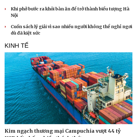
Khi phở bước ra khỏi bàn ăn để trở thành biểu tượng Hà
Nội
Cuốn sách lý giải vì sao nhiều người không thể nghỉ ngơi
dù đã kiệt sức
KINH TẾ
Sức khỏe
Đời sống
Dinh dưỡng - món ngon
Nhà đẹp
Cây thuốc
Blog
Sản phụ khoa
Tình yêu - Gia đình
Nhi khoa
Nam khoa
Làm đẹp - giảm cân
Phòng mạch online
Ăn sạch sống khỏe
Kim ngạch thương mại Campuchia vượt 44 tỷ