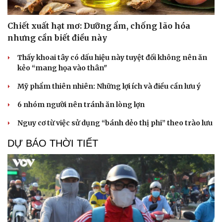
Chiết xuất hạt mơ: Dưỡng ẩm, chống lão hóa
nhưng cần biết điều này
Thấy khoai tây có dấu hiệu này tuyệt đối không nên ăn
kẻo “mang họa vào thân"
Mỹ phẩm thiên nhiên: Những lợi ích và điều cần lưu ý
6 nhóm người nên tránh ăn lòng lợn
Nguy cơ từ việc sử dụng “bánh dẻo thị phi” theo trào lưu
DỰ BÁO THỜI TIẾT