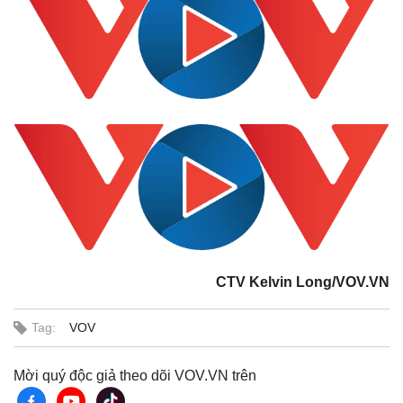
CTV Kelvin Long/VOV.VN
Kinh tế
Thị trường
Tag:
VOV
Bất động sản
Giá vàng
Khởi nghiệp
Tiêu dùng
Tỷ giá
Mời quý độc giả theo dõi VOV.VN trên
Chứng khoán