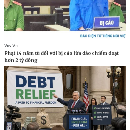
Thể thao
Ô tô - Xe máy
Bóng đá
Ô tô
Lịch thi đấu bóng đá
Xe máy
Thế giới thể thao
Tư vấn
eSports
Hậu trường