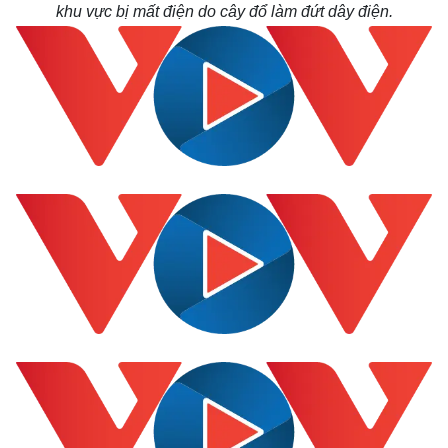
khu vực bị mất điện do cây đổ làm đứt dây điện.
Thế giới
Multimedia
Quan sát
Video
Cuộc sống đó đây
Ảnh
Hồ sơ
E-Magazine
Infographic