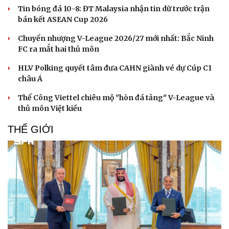
Tin bóng đá 10-8: ĐT Malaysia nhận tin dữ trước trận
bán kết ASEAN Cup 2026
Chuyển nhượng V-League 2026/27 mới nhất: Bắc Ninh
FC ra mắt hai thủ môn
HLV Polking quyết tâm đưa CAHN giành vé dự Cúp C1
châu Á
Thể Công Viettel chiêu mộ "hòn đá tảng" V-League và
thủ môn Việt kiều
THẾ GIỚI
Du lịch
Podcast
Tư vấn
Câu chuyện thời sự
Săn Tour
Đọc truyện đêm khuya
check-in
Cửa sổ tình yêu
Kể chuyện cho bé