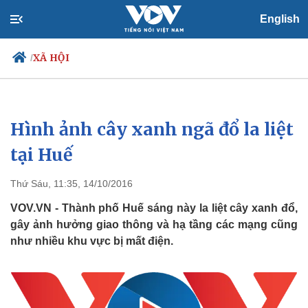
English
XÃ HỘI
/
Hình ảnh cây xanh ngã đổ la liệt
Chính trị
Xã hội
Đảng
Tin 24h
tại Huế
Tổ chức nhân sự
Dự báo thời tiết
Quốc hội
Giáo dục
Thứ Sáu, 11:35, 14/10/2016
Nhận diện sự thật
Dấu ấn VOV
Việc làm
VOV.VN - Thành phố Huế sáng này la liệt cây xanh đổ,
Biển đảo
gây ảnh hưởng giao thông và hạ tầng các mạng cũng
như nhiều khu vực bị mất điện.