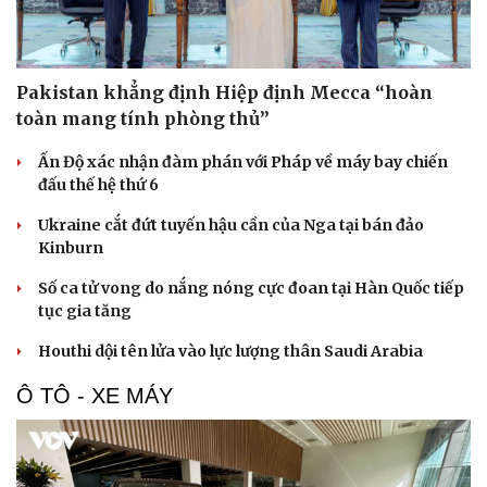
Hạt giống tâm hồn
Pakistan khẳng định Hiệp định Mecca “hoàn
toàn mang tính phòng thủ”
Ấn Độ xác nhận đàm phán với Pháp về máy bay chiến
đấu thế hệ thứ 6
Ukraine cắt đứt tuyến hậu cần của Nga tại bán đảo
Kinburn
Số ca tử vong do nắng nóng cực đoan tại Hàn Quốc tiếp
tục gia tăng
Houthi dội tên lửa vào lực lượng thân Saudi Arabia
Ô TÔ - XE MÁY