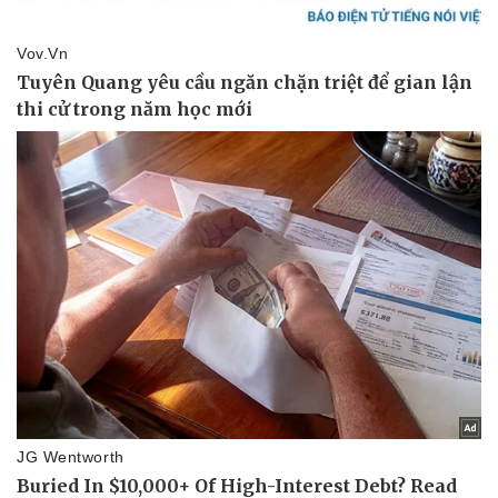
Vụ án
Vũ khí
Tin nóng
Việt Nam
Tư vấn luật
Phân tích