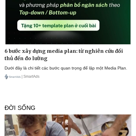
Doanh nghiệp
Công nghệ
Thông tin doanh nghiệp
Sành điệu
Doanh nghiệp 24h
Tin Công nghệ
Doanh nhân
Trải nghiệm
6 bước xây dựng media plan: từ nghiên cứu đối
Vì cộng đồng
Chuyển đổi số
thủ đến đo lường
Dưới đây là chi tiết các bước quan trọng để lập một Media Plan.
| SmartAds
ĐỜI SỐNG