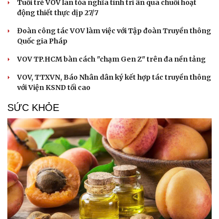
Tuổi trẻ VOV lan tỏa nghĩa tình tri ân qua chuỗi hoạt
động thiết thực dịp 27/7
Đoàn công tác VOV làm việc với Tập đoàn Truyền thông
Quốc gia Pháp
VOV TP.HCM bàn cách "chạm Gen Z" trên đa nền tảng
VOV, TTXVN, Báo Nhân dân ký kết hợp tác truyền thông
với Viện KSND tối cao
SỨC KHỎE