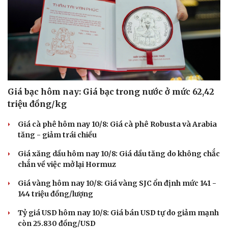
Giá bạc hôm nay: Giá bạc trong nước ở mức 62,42
triệu đồng/kg
Giá cà phê hôm nay 10/8: Giá cà phê Robusta và Arabia
tăng - giảm trái chiều
Văn hóa
Giải trí
Giá xăng dầu hôm nay 10/8: Giá dầu tăng do không chắc
Sân khấu - Điện ảnh
Nghệ sĩ
chắn về việc mở lại Hormuz
Văn học
Thời trang
Giá vàng hôm nay 10/8: Giá vàng SJC ổn định mức 141 -
Âm nhạc
Sao Việt
144 triệu đồng/lượng
Di sản
Tỷ giá USD hôm nay 10/8: Giá bán USD tự do giảm mạnh
còn 25.830 đồng/USD