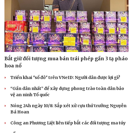
Bắt giữ đối tượng mua bán trái phép gần 3 tạ pháo
hoa nổ
Triển khai "sổ đỏ" trên VNeID: Người dân được lợi gì?
“Gần dân nhất” để xây dựng phong trào toàn dân bảo
vệ an ninh Tổ quốc
Du lịch
Podcast
Nóng 24h ngày 10/8: Sắp xét xử cựu thứ trưởng Nguyễn
Bá Hoan
Tư vấn
Câu chuyện thời sự
Săn Tour
Đọc truyện đêm khuya
Công an Phương Liệt liên tiếp bắt các đối tượng ma túy
check-in
Cửa sổ tình yêu
Kể chuyện cho bé