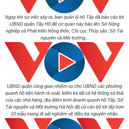
Ngay khi sự việc xảy ra, ban quản lý hồ Tây đã báo cáo tới
UBND quận Tây Hồ để cơ quan này báo lên Sở Nông
nghiệp và Phát triển Nông thôn, Chi cục Thủy sản, Sở Tài
nguyên và Môi trường...
UBND quận cũng giao nhiệm vụ cho UBND các phường
quanh hồ tiến hành rà soát, kiểm tra tất cả hệ thống xả thải
của các nhà hàng, địa điểm kinh doanh quanh hồ Tây. Sở
Kinh tế
Thị trường
Tài nguyên và Môi trường Hà Nội đã cử cán bộ tới lấy hơn
Bất động sản
Giá vàng
Khởi nghiệp
Tiêu dùng
10 mẫu mang đi xét nghiệm về điều tra nguyên nhân.
Tỷ giá
Chứng khoán