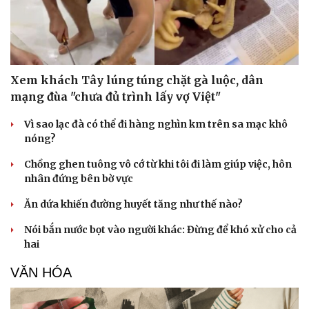
Xem khách Tây lúng túng chặt gà luộc, dân
mạng đùa "chưa đủ trình lấy vợ Việt"
Sức khỏe
Đời sống
Dinh dưỡng - món ngon
Nhà đẹp
Vì sao lạc đà có thể đi hàng nghìn km trên sa mạc khô
Cây thuốc
Blog
nóng?
Sản phụ khoa
Tình yêu - Gia đình
Chồng ghen tuông vô cớ từ khi tôi đi làm giúp việc, hôn
Nhi khoa
nhân đứng bên bờ vực
Nam khoa
Làm đẹp - giảm cân
Ăn dứa khiến đường huyết tăng như thế nào?
Phòng mạch online
Ăn sạch sống khỏe
Nói bắn nước bọt vào người khác: Đừng để khó xử cho cả
hai
VĂN HÓA