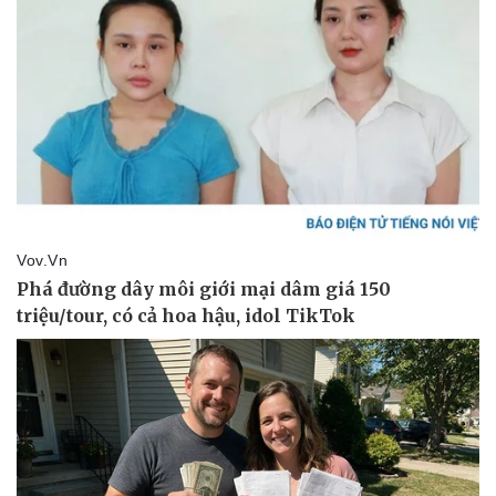
Thể thao
Ô tô - Xe máy
Bóng đá
Ô tô
Lịch thi đấu bóng đá
Xe máy
Thế giới thể thao
Tư vấn
eSports
Hậu trường