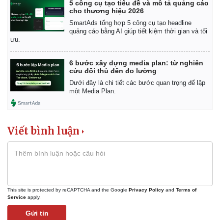
Vụ án
Vũ khí
5 công cụ tạo tiêu đề và mô tả quảng cáo
cho thương hiệu 2026
Tin nóng
Việt Nam
Tư vấn luật
Phân tích
SmartAds tổng hợp 5 công cụ tạo headline
quảng cáo bằng AI giúp tiết kiệm thời gian và tối
ưu.
6 bước xây dựng media plan: từ nghiên
cứu đối thủ đến đo lường
Dưới đây là chi tiết các bước quan trọng để lập
một Media Plan.
Viết bình luận
This site is protected by reCAPTCHA and the Google
Privacy Policy
and
Terms of
Service
apply.
Gửi tin