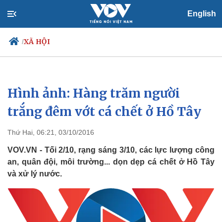
English
XÃ HỘI
/
Hình ảnh: Hàng trăm người
Chính trị
Xã hội
Đảng
Tin 24h
trắng đêm vớt cá chết ở Hồ Tây
Tổ chức nhân sự
Dự báo thời tiết
Quốc hội
Giáo dục
Thứ Hai, 06:21, 03/10/2016
Nhận diện sự thật
Dấu ấn VOV
Việc làm
VOV.VN - Tối 2/10, rạng sáng 3/10, các lực lượng công
Biển đảo
an, quân đội, môi trường... dọn dẹp cá chết ở Hồ Tây
và xử lý nước.