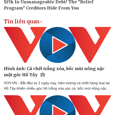
Tin liên quan
Doanh nghiệp
Công nghệ
Thông tin doanh nghiệp
Sành điệu
Doanh nghiệp 24h
Tin Công nghệ
Doanh nhân
Trải nghiệm
Vì cộng đồng
Chuyển đổi số
Hình ảnh: Cá chết trắng xóa, bốc mùi nồng nặc
một góc Hồ Tây
VOV.VN - Bắt đầu từ 2 ngày nay, hiện tượng cá chết hàng loạt tại
Hồ Tây khiến nhiều góc hồ trắng xóa xác cá, bốc mùi nồng nặc.