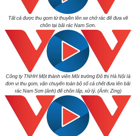
Tất cả được thu gom từ thuyền lên xe chở rác để đưa về
chôn tại bãi rác Nam Sơn.
Công ty TNHH Một thành viên Môi trường Đô thị Hà Nội là
đơn vị thu gom, vận chuyển toàn bộ số cá chết đưa lên bãi
Thế giới
Multimedia
rác Nam Sơn (ảnh) để chôn lấp, xử lý. (Ảnh: Zing)
Quan sát
Video
Cuộc sống đó đây
Ảnh
Hồ sơ
E-Magazine
Infographic