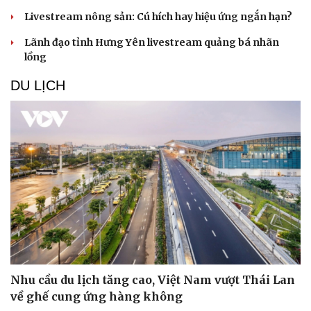
Livestream nông sản: Cú hích hay hiệu ứng ngắn hạn?
Lãnh đạo tỉnh Hưng Yên livestream quảng bá nhãn
lồng
DU LỊCH
Văn hóa
Giải trí
Sân khấu - Điện ảnh
Nghệ sĩ
Văn học
Thời trang
Âm nhạc
Sao Việt
Di sản
Nhu cầu du lịch tăng cao, Việt Nam vượt Thái Lan
về ghế cung ứng hàng không