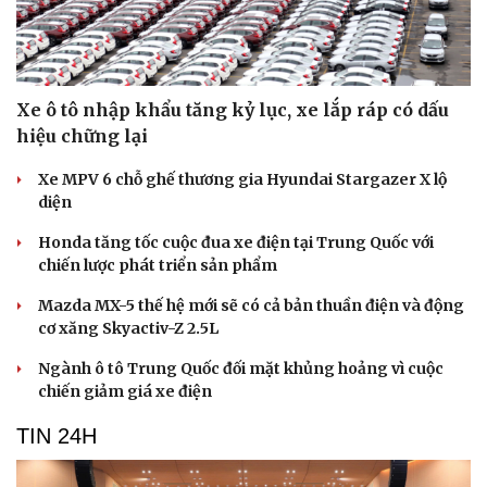
Xe ô tô nhập khẩu tăng kỷ lục, xe lắp ráp có dấu
hiệu chững lại
Xe MPV 6 chỗ ghế thương gia Hyundai Stargazer X lộ
diện
Honda tăng tốc cuộc đua xe điện tại Trung Quốc với
chiến lược phát triển sản phẩm
Mazda MX-5 thế hệ mới sẽ có cả bản thuần điện và động
cơ xăng Skyactiv-Z 2.5L
Ngành ô tô Trung Quốc đối mặt khủng hoảng vì cuộc
chiến giảm giá xe điện
TIN 24H