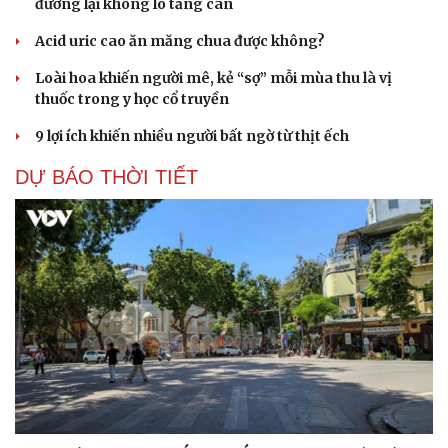
đường lại không lo tăng cân
Acid uric cao ăn măng chua được không?
Loài hoa khiến người mê, kẻ “sợ” mỗi mùa thu là vị
thuốc trong y học cổ truyền
9 lợi ích khiến nhiều người bất ngờ từ thịt ếch
DỰ BÁO THỜI TIẾT