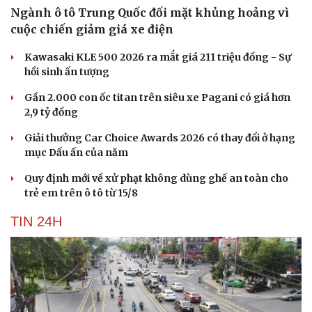
Ngành ô tô Trung Quốc đối mặt khủng hoảng vì
cuộc chiến giảm giá xe điện
Kawasaki KLE 500 2026 ra mắt giá 211 triệu đồng - Sự
hồi sinh ấn tượng
Gần 2.000 con ốc titan trên siêu xe Pagani có giá hơn
2,9 tỷ đồng
Giải thưởng Car Choice Awards 2026 có thay đổi ở hạng
mục Dấu ấn của năm
Quy định mới về xử phạt không dùng ghế an toàn cho
trẻ em trên ô tô từ 15/8
TIN 24H
Du lịch
Podcast
Tư vấn
Câu chuyện thời sự
Săn Tour
Đọc truyện đêm khuya
check-in
Cửa sổ tình yêu
Kể chuyện cho bé