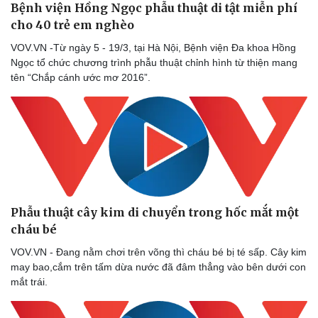
Bệnh viện Hồng Ngọc phẫu thuật di tật miễn phí
cho 40 trẻ em nghèo
VOV.VN -Từ ngày 5 - 19/3, tại Hà Nội, Bệnh viện Đa khoa Hồng
Ngọc tổ chức chương trình phẫu thuật chỉnh hình từ thiện mang
tên “Chắp cánh ước mơ 2016”.
Phẫu thuật cây kim di chuyển trong hốc mắt một
cháu bé
VOV.VN - Đang nằm chơi trên võng thì cháu bé bị té sấp. Cây kim
may bao,cắm trên tấm dừa nước đã đâm thẳng vào bên dưới con
mắt trái.