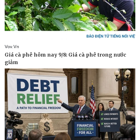
Kinh tế
Thị trường
Bất động sản
Giá vàng
Khởi nghiệp
Tiêu dùng
Tỷ giá
Chứng khoán