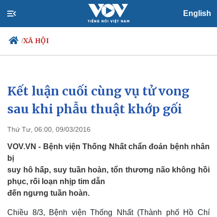
English
XÃ HỘI
/
Kết luận cuối cùng vụ tử vong
Chính trị
Xã hội
Đảng
Tin 24h
sau khi phẫu thuật khớp gối
Tổ chức nhân sự
Dự báo thời tiết
Quốc hội
Giáo dục
Thứ Tư, 06:00, 09/03/2016
Nhận diện sự thật
Dấu ấn VOV
Việc làm
VOV.VN - Bệnh viện Thống Nhất chẩn đoán bệnh nhân
Biển đảo
bị
suy hô hấp, suy tuần hoàn, tổn thương não không hồi
phục, rối loạn nhịp tim dẫn
đến ngưng tuần hoàn.
Chiều 8/3, Bệnh viện Thống Nhất (Thành phố Hồ Chí