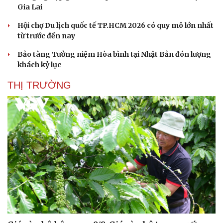
Gia Lai
Hội chợ Du lịch quốc tế TP.HCM 2026 có quy mô lớn nhất
từ trước đến nay
Bảo tàng Tưởng niệm Hòa bình tại Nhật Bản đón lượng
khách kỷ lục
Sức khỏe
Đời sống
THỊ TRƯỜNG
Dinh dưỡng - món ngon
Nhà đẹp
Cây thuốc
Blog
Sản phụ khoa
Tình yêu - Gia đình
Nhi khoa
Nam khoa
Làm đẹp - giảm cân
Phòng mạch online
Ăn sạch sống khỏe