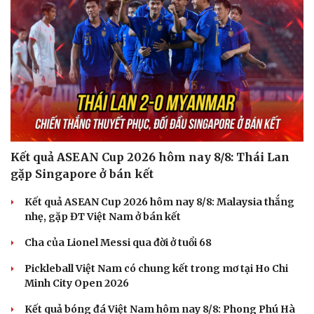
Kết quả ASEAN Cup 2026 hôm nay 8/8: Thái Lan
gặp Singapore ở bán kết
Kết quả ASEAN Cup 2026 hôm nay 8/8: Malaysia thắng
Văn hóa
Giải trí
nhẹ, gặp ĐT Việt Nam ở bán kết
Sân khấu - Điện ảnh
Nghệ sĩ
Văn học
Thời trang
Cha của Lionel Messi qua đời ở tuổi 68
Âm nhạc
Sao Việt
Pickleball Việt Nam có chung kết trong mơ tại Ho Chi
Di sản
Minh City Open 2026
Kết quả bóng đá Việt Nam hôm nay 8/8: Phong Phú Hà