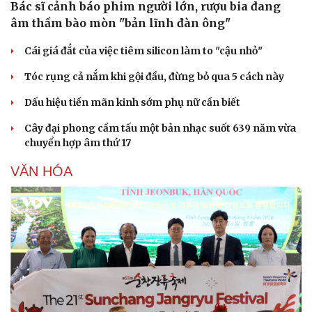
Bác sĩ cảnh báo phim người lớn, rượu bia đang
âm thầm bào mòn "bản lĩnh đàn ông"
Cái giá đắt của việc tiêm silicon làm to "cậu nhỏ"
Tóc rụng cả nắm khi gội đầu, đừng bỏ qua 5 cách này
Dấu hiệu tiền mãn kinh sớm phụ nữ cần biết
Cây đại phong cầm tấu một bản nhạc suốt 639 năm vừa
chuyển hợp âm thứ 17
VĂN HÓA