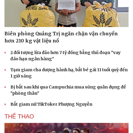
Biên phòng Quảng Trị ngăn chặn vận chuyển
hơn 210 kg vật liệu nổ
2 đối tượng lừa đảo hơn 7 tỷ đồng bằng thủ đoạn "vay
đáo hạn ngân hàng"
Tạm giam cha dượng hành hạ, bắt bé gái 11 tuổi quỳ đến
1 giờ sáng
Bị bắt sau khi qua Campuchia mua súng quân dụng để
"phòng thân"
Bắt giam nữ TikToker Phượng Nguyễn
THỂ THAO