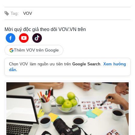
Tag:
VOV
Mời quý độc giả theo dõi VOV.VN trên
Thêm VOV trên Google
Chọn VOV làm nguồn ưu tiên trên
Google Search
.
Xem hướng
dẫn.
Thế giới
Multimedia
Quan sát
Video
Cuộc sống đó đây
Ảnh
Hồ sơ
E-Magazine
Infographic