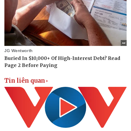
Vụ án
Vũ khí
Tin nóng
Việt Nam
Tư vấn luật
Phân tích
Tin liên quan