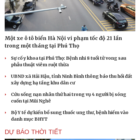
Một xe ô tô biển Hà Nội vi phạm tốc độ 21 lần
trong một tháng tại Phú Thọ
Sự cố y khoa tại Phú Thọ: Bệnh nhi 8 tuổi tử vong sau
phẫu thuật viêm ruột thừa
UBND xã Hải Hậu, tỉnh Ninh Bình thông báo thu hồi đất
xây dựng hạ tầng khu dân cư
Cứu sống nạn nhân thứ hai trong vụ 4 người bị sóng
cuốn tại Mũi Nghê
Bộ Y tế dự kiến bổ sung thuốc ung thư, bệnh hiếm vào
danh mục BHYT
DỰ BÁO THỜI TIẾT