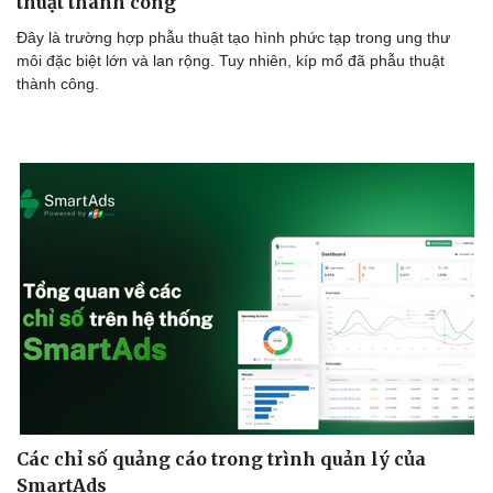
thuật thành công
Thể thao
Ô tô - Xe máy
Đây là trường hợp phẫu thuật tạo hình phức tạp trong ung thư
Bóng đá
Ô tô
môi đặc biệt lớn và lan rộng. Tuy nhiên, kíp mổ đã phẫu thuật
Lịch thi đấu bóng đá
Xe máy
thành công.
Thế giới thể thao
Tư vấn
eSports
Hậu trường
Các chỉ số quảng cáo trong trình quản lý của
SmartAds