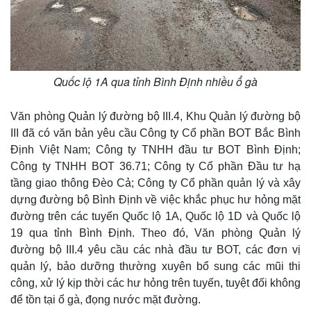
Quốc lộ 1A qua tỉnh Bình Định nhiều ổ gà
Văn phòng Quản lý đường bộ III.4, Khu Quản lý đường bộ
III đã có văn bản yêu cầu Công ty Cổ phần BOT Bắc Bình
Định Việt Nam; Công ty TNHH đầu tư BOT Bình Định;
Công ty TNHH BOT 36.71; Công ty Cổ phần Đầu tư hạ
tầng giao thông Đèo Cả; Công ty Cổ phần quản lý và xây
dựng đường bộ Bình Định về việc khắc phục hư hỏng mặt
Thế giới
Multimedia
đường trên các tuyến Quốc lộ 1A, Quốc lộ 1D và Quốc lộ
Quan sát
Video
19 qua tỉnh Bình Định. Theo đó, Văn phòng Quản lý
Cuộc sống đó đây
Ảnh
Hồ sơ
E-Magazine
đường bộ III.4 yêu cầu các nhà đầu tư BOT, các đơn vị
Infographic
quản lý, bảo dưỡng thường xuyên bổ sung các mũi thi
công, xử lý kịp thời các hư hỏng trên tuyến, tuyệt đối không
để tồn tại ổ gà, đọng nước mặt đường.