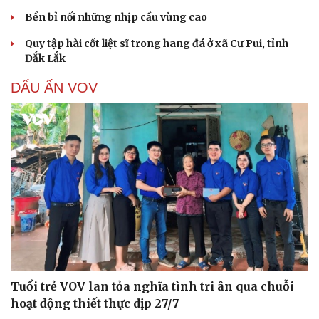
Bền bỉ nối những nhịp cầu vùng cao
Quy tập hài cốt liệt sĩ trong hang đá ở xã Cư Pui, tỉnh
Đắk Lắk
DẤU ẤN VOV
Tuổi trẻ VOV lan tỏa nghĩa tình tri ân qua chuỗi
hoạt động thiết thực dịp 27/7