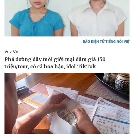
Vụ án
Vũ khí
Tin nóng
Việt Nam
Tư vấn luật
Phân tích