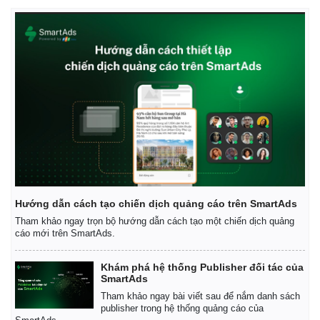
Hướng dẫn cách tạo chiến dịch quảng cáo trên SmartAds
Tham khảo ngay trọn bộ hướng dẫn cách tạo một chiến dịch quảng
cáo mới trên SmartAds.
Kinh tế
Thị trường
Bất động sản
Giá vàng
Khám phá hệ thống Publisher đối tác của
SmartAds
Khởi nghiệp
Tiêu dùng
Tham khảo ngay bài viết sau để nắm danh sách
Tỷ giá
publisher trong hệ thống quảng cáo của
Chứng khoán