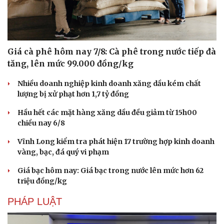
Giá cà phê hôm nay 7/8: Cà phê trong nước tiếp đà
tăng, lên mức 99.000 đồng/kg
Nhiều doanh nghiệp kinh doanh xăng dầu kém chất
lượng bị xử phạt hơn 1,7 tỷ đồng
Hầu hết các mặt hàng xăng dầu đều giảm từ 15h00
chiều nay 6/8
Vĩnh Long kiểm tra phát hiện 17 trường hợp kinh doanh
Văn hóa
Giải trí
vàng, bạc, đá quý vi phạm
Sân khấu - Điện ảnh
Nghệ sĩ
Giá bạc hôm nay: Giá bạc trong nước lên mức hơn 62
Văn học
Thời trang
triệu đồng/kg
Âm nhạc
Sao Việt
Di sản
PHÁP LUẬT