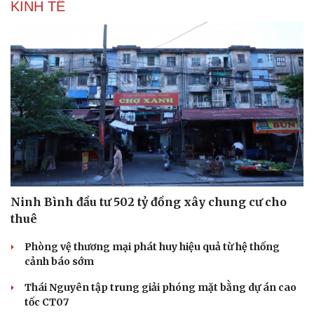
KINH TẾ
Sức khỏe
Đời sống
Dinh dưỡng - món ngon
Nhà đẹp
Cây thuốc
Blog
Sản phụ khoa
Tình yêu - Gia đình
Nhi khoa
Nam khoa
Làm đẹp - giảm cân
Ninh Bình đầu tư 502 tỷ đồng xây chung cư cho
Phòng mạch online
thuê
Ăn sạch sống khỏe
Phòng vệ thương mại phát huy hiệu quả từ hệ thống
cảnh báo sớm
Thái Nguyên tập trung giải phóng mặt bằng dự án cao
tốc CT07