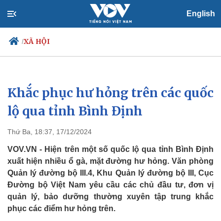
English
XÃ HỘI
/
Khắc phục hư hỏng trên các quốc
Chính trị
Xã hội
Đảng
Tin 24h
lộ qua tỉnh Bình Định
Tổ chức nhân sự
Dự báo thời tiết
Quốc hội
Giáo dục
Thứ Ba, 18:37, 17/12/2024
Nhận diện sự thật
Dấu ấn VOV
Việc làm
VOV.VN - Hiện trên một số quốc lộ qua tỉnh Bình Định
Biển đảo
xuất hiện nhiều ổ gà, mặt đường hư hỏng. Văn phòng
Quản lý đường bộ III.4, Khu Quản lý đường bộ III, Cục
Đường bộ Việt Nam yêu cầu các chủ đầu tư, đơn vị
quản lý, bảo dưỡng thường xuyên tập trung khắc
phục các điểm hư hỏng trên.