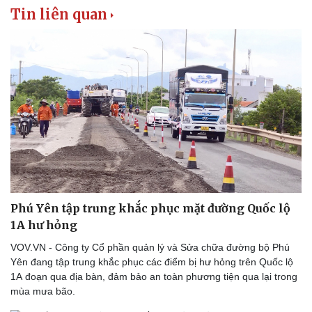
Tin liên quan
Thể thao
Ô tô - Xe máy
Bóng đá
Ô tô
Lịch thi đấu bóng đá
Xe máy
Thế giới thể thao
Tư vấn
eSports
Hậu trường
Phú Yên tập trung khắc phục mặt đường Quốc lộ
1A hư hỏng
VOV.VN - Công ty Cổ phần quản lý và Sửa chữa đường bộ Phú
Yên đang tập trung khắc phục các điểm bị hư hỏng trên Quốc lộ
1A đoạn qua địa bàn, đảm bảo an toàn phương tiện qua lại trong
mùa mưa bão.