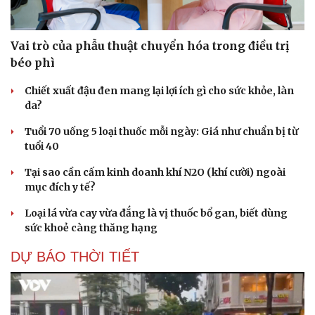
Vai trò của phẫu thuật chuyển hóa trong điều trị
béo phì
Chiết xuất đậu đen mang lại lợi ích gì cho sức khỏe, làn
da?
Tuổi 70 uống 5 loại thuốc mỗi ngày: Giá như chuẩn bị từ
tuổi 40
Tại sao cần cấm kinh doanh khí N2O (khí cười) ngoài
mục đích y tế?
Loại lá vừa cay vừa đắng là vị thuốc bổ gan, biết dùng
sức khoẻ càng thăng hạng
DỰ BÁO THỜI TIẾT