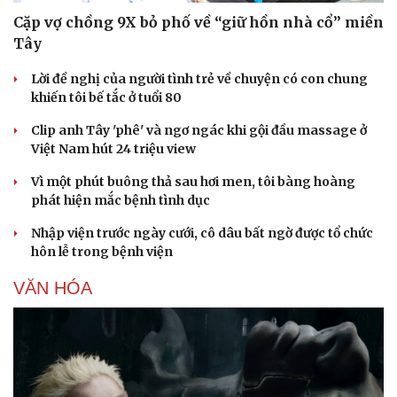
Cặp vợ chồng 9X bỏ phố về “giữ hồn nhà cổ” miền
Tây
Lời đề nghị của người tình trẻ về chuyện có con chung
khiến tôi bế tắc ở tuổi 80
Clip anh Tây 'phê' và ngơ ngác khi gội đầu massage ở
Việt Nam hút 24 triệu view
Vì một phút buông thả sau hơi men, tôi bàng hoàng
phát hiện mắc bệnh tình dục
Nhập viện trước ngày cưới, cô dâu bất ngờ được tổ chức
hôn lễ trong bệnh viện
VĂN HÓA