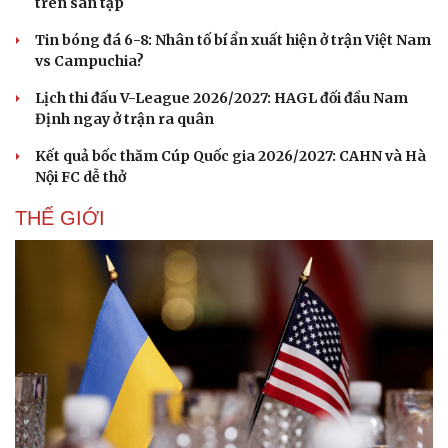
trên sân tập
Tin bóng đá 6-8: Nhân tố bí ẩn xuất hiện ở trận Việt Nam
vs Campuchia?
Lịch thi đấu V-League 2026/2027: HAGL đối đầu Nam
Định ngay ở trận ra quân
Kết quả bốc thăm Cúp Quốc gia 2026/2027: CAHN và Hà
Nội FC dễ thở
THẾ GIỚI
Du lịch
Podcast
Tư vấn
Câu chuyện thời sự
Săn Tour
Đọc truyện đêm khuya
check-in
Cửa sổ tình yêu
Kể chuyện cho bé