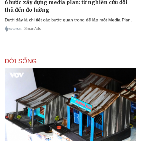
6 bước xây dựng media plan: từ nghiên cứu đối
thủ đến đo lường
Dưới đây là chi tiết các bước quan trọng để lập một Media Plan.
| SmartAds
Doanh nghiệp
Công nghệ
Thông tin doanh nghiệp
Sành điệu
Doanh nghiệp 24h
Tin Công nghệ
Doanh nhân
Trải nghiệm
Vì cộng đồng
Chuyển đổi số
ĐỜI SỐNG