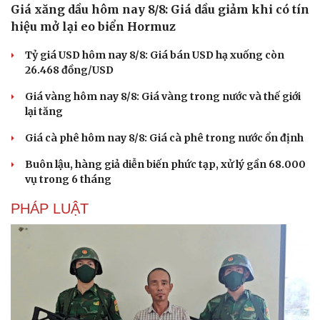
Giá xăng dầu hôm nay 8/8: Giá dầu giảm khi có tín
hiệu mở lại eo biển Hormuz
Tỷ giá USD hôm nay 8/8: Giá bán USD hạ xuống còn
26.468 đồng/USD
Giá vàng hôm nay 8/8: Giá vàng trong nước và thế giới
lại tăng
Giá cà phê hôm nay 8/8: Giá cà phê trong nước ổn định
Buôn lậu, hàng giả diễn biến phức tạp, xử lý gần 68.000
vụ trong 6 tháng
PHÁP LUẬT
Văn hóa
Giải trí
Sân khấu - Điện ảnh
Nghệ sĩ
Văn học
Thời trang
Âm nhạc
Sao Việt
Di sản