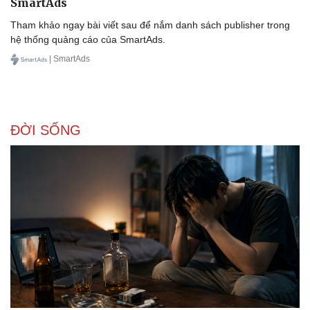
SmartAds
Tham khảo ngay bài viết sau để nắm danh sách publisher trong
hệ thống quảng cáo của SmartAds.
| SmartAds
Doanh nghiệp
Công nghệ
Thông tin doanh nghiệp
Sành điệu
Doanh nghiệp 24h
Tin Công nghệ
Doanh nhân
Trải nghiệm
Vì cộng đồng
Chuyển đổi số
ĐỜI SỐNG