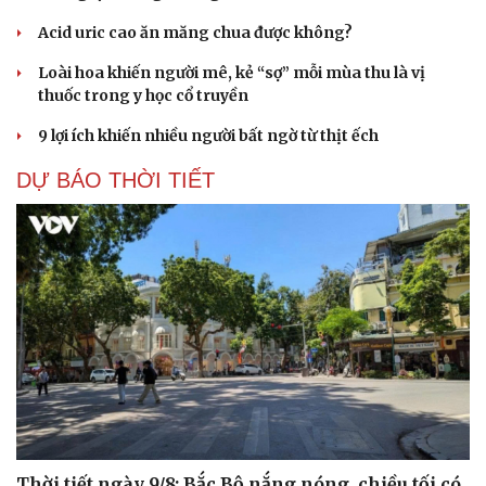
Acid uric cao ăn măng chua được không?
Loài hoa khiến người mê, kẻ “sợ” mỗi mùa thu là vị
thuốc trong y học cổ truyền
9 lợi ích khiến nhiều người bất ngờ từ thịt ếch
DỰ BÁO THỜI TIẾT
Thời tiết ngày 9/8: Bắc Bộ nắng nóng, chiều tối có