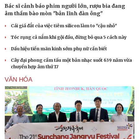
Bác sĩ cảnh báo phim người lớn, rượu bia đang
âm thầm bào mòn "bản lĩnh đàn ông"
Cái giá đắt của việc tiêm silicon làm to "cậu nhỏ"
Tóc rụng cả nắm khi gội đầu, đừng bỏ qua 5 cách này
Dấu hiệu tiền mãn kinh sớm phụ nữ cần biết
Cây đại phong cầm tấu một bản nhạc suốt 639 năm vừa
chuyển hợp âm thứ 17
VĂN HÓA