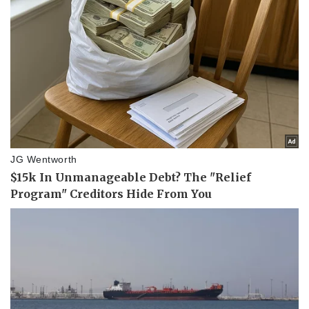
Vụ án
Vũ khí
Tin nóng
Việt Nam
Tư vấn luật
Phân tích