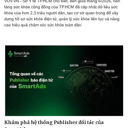
VOV.VN - Sở Y tế TP.HCM cho biết, đến giữa tháng 6/2026, nền
tảng sức khỏe cộng đồng của TP.HCM đã cập nhật dữ liệu sức
khỏe của hơn 2,3 triệu người dân, tạo cơ sở quan trọng để xây
dựng hồ sơ sức khỏe điện tử, quản lý sức khỏe liên tục và nâng
cao hiệu quả chăm sóc sức khỏe toàn dân.
Khám phá hệ thống Publisher đối tác của