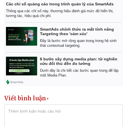
Các chỉ số quảng cáo trong trình quản lý của SmartAds
Thông qua các chỉ số này, thương hiệu đánh giá mức độ hiển thị,
tương tác, hiệu quả chi phí.
SmartAds chính thức ra mắt tính năng
Targeting theo 'cảm xúc'
Đây là bước mở rộng quan trọng trong hệ sinh
thái contextual targeting.
6 bước xây dựng media plan: từ nghiên
cứu đối thủ đến đo lường
Dưới đây là chi tiết các bước quan trọng để lập
một Media Plan.
Viết bình luận
Kinh tế
Thị trường
Bất động sản
Giá vàng
Khởi nghiệp
Tiêu dùng
Tỷ giá
Chứng khoán