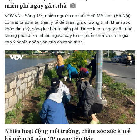
Thể thao
Ô tô - Xe máy
miễn phí ngay gần nhà
Bóng đá
Ô tô
VOV.VN - Sáng 1/7, nhiều người cao tuổi ở xã Mê Linh (Hà Nội)
Lịch thi đấu bóng đá
Xe máy
có mặt từ sớm tại trạm y tế để tham gia chương trình khám sức
Thế giới thể thao
Tư vấn
khỏe định kỳ, sàng lọc bệnh miễn phí. Được khám ngay gần nhà,
eSports
không phải đi xa, nhiều người bày tỏ sự phấn khởi và đánh giá
Hậu trường
cao ý nghĩa nhân văn của chương trình.
Nhiều hoạt động môi trường, chăm sóc sức khoẻ
kỷ niệm 50 năm TP mang tên Bác