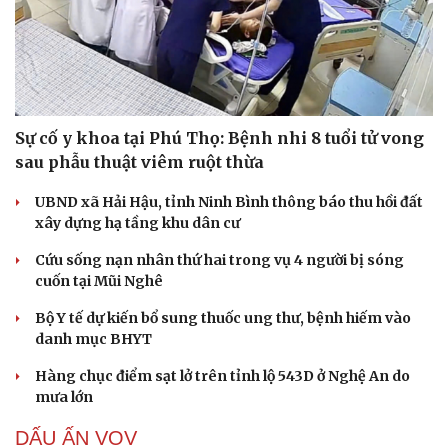
Sự cố y khoa tại Phú Thọ: Bệnh nhi 8 tuổi tử vong
sau phẫu thuật viêm ruột thừa
UBND xã Hải Hậu, tỉnh Ninh Bình thông báo thu hồi đất
xây dựng hạ tầng khu dân cư
Cứu sống nạn nhân thứ hai trong vụ 4 người bị sóng
cuốn tại Mũi Nghê
Bộ Y tế dự kiến bổ sung thuốc ung thư, bệnh hiếm vào
danh mục BHYT
Hàng chục điểm sạt lở trên tỉnh lộ 543D ở Nghệ An do
mưa lớn
Cải chính
DẤU ẤN VOV