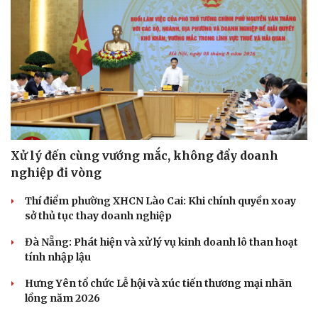
Sức khỏe
Đời sống
Dinh dưỡng - món ngon
Nhà đẹp
Cây thuốc
Blog
Xử lý đến cùng vướng mắc, không đẩy doanh
Sản phụ khoa
Tình yêu - Gia đình
nghiệp đi vòng
Nhi khoa
Nam khoa
Thí điểm phường XHCN Lào Cai: Khi chính quyền xoay
Làm đẹp - giảm cân
sở thủ tục thay doanh nghiệp
Phòng mạch online
Ăn sạch sống khỏe
Đà Nẵng: Phát hiện và xử lý vụ kinh doanh lô than hoạt
tính nhập lậu
Hưng Yên tổ chức Lễ hội và xúc tiến thương mại nhãn
lồng năm 2026