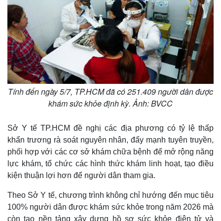
Tính đến ngày 5/7, TP.HCM đã có 251.409 người dân được
khám sức khỏe định kỳ. Ảnh: BVCC
Sở Y tế TP.HCM đề nghị các địa phương có tỷ lệ thấp
khẩn trương rà soát nguyên nhân, đẩy mạnh tuyên truyền,
Thế giới
Multimedia
phối hợp với các cơ sở khám chữa bệnh để mở rộng năng
Quan sát
Video
lực khám, tổ chức các hình thức khám linh hoạt, tạo điều
Cuộc sống đó đây
Ảnh
kiện thuận lợi hơn để người dân tham gia.
Hồ sơ
E-Magazine
Infographic
Theo Sở Y tế, chương trình không chỉ hướng đến mục tiêu
100% người dân được khám sức khỏe trong năm 2026 mà
còn tạo nền tảng xây dựng hồ sơ sức khỏe điện tử và