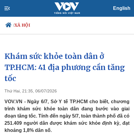
English
XÃ HỘI
/
Khám sức khỏe toàn dân ở
Chính trị
Xã hội
Đảng
Tin 24h
TP.HCM: 41 địa phương cần tăng
Tổ chức nhân sự
Dự báo thời tiết
tốc
Quốc hội
Giáo dục
Nhận diện sự thật
Dấu ấn VOV
Việc làm
Thứ Hai, 21:35, 06/07/2026
Biển đảo
VOV.VN - Ngày 6/7, Sở Y tế TP.HCM cho biết, chương
trình khám sức khỏe toàn dân đang bước vào giai
đoạn tăng tốc. Tính đến ngày 5/7, toàn thành phố đã có
251.409 người dân được khám sức khỏe định kỳ, đạt
khoảng 1,8% dân số.