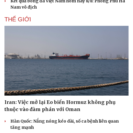
Kết quả bóng đá Việt Nam hôm nay 8/8: Phong Phú Hà
Nam vô địch
THẾ GIỚI
Iran: Việc mở lại Eo biển Hormuz không phụ
Du lịch
Podcast
thuộc vào đàm phán với Oman
Tư vấn
Câu chuyện thời sự
Săn Tour
Đọc truyện đêm khuya
Hàn Quốc: Nắng nóng kéo dài, số ca bệnh liên quan
check-in
Cửa sổ tình yêu
tăng mạnh
Kể chuyện cho bé