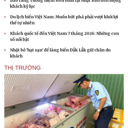
Bảo tàng Tưởng niệm Hòa bình tại Nhật Bản đón lượng
Hậu trường
khách kỷ lục
Du lịch biển Việt Nam: Muốn bứt phá phải vượt khỏi lợi
thế tự nhiên
Khách quốc tế đến Việt Nam 7 tháng 2026: Những con
số nổi bật
Nhặt bỏ 'hạt sạn' để làng biển Đắk Lắk giữ chân du
khách
THỊ TRƯỜNG