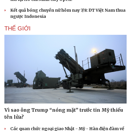
Kết quả bóng chuyền nữ hôm nay 7/8: ĐT Việt Nam thua
ngược Indonesia
THẾ GIỚI
Sức khỏe
Đời sống
Dinh dưỡng - món ngon
Nhà đẹp
Cây thuốc
Blog
Sản phụ khoa
Tình yêu - Gia đình
Nhi khoa
Nam khoa
Làm đẹp - giảm cân
Phòng mạch online
Ăn sạch sống khỏe
Vì sao ông Trump “nóng mặt” trước tin Mỹ thiếu
tên lửa?
Các quan chức ngoại giao Nhật - Mỹ - Hàn điện đàm về