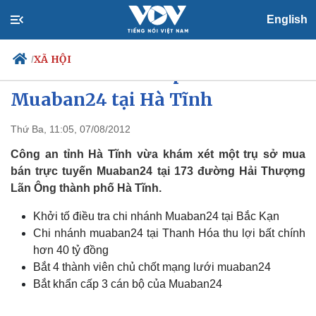
English
XÃ HỘI
/
Khám xét khẩn cấp chi nhánh
Muaban24 tại Hà Tĩnh
Thứ Ba, 11:05, 07/08/2012
Chính trị
Xã hội
Đảng
Tin 24h
Công an tỉnh Hà Tĩnh vừa khám xét một trụ sở mua
Tổ chức nhân sự
Dự báo thời tiết
bán trực tuyến Muaban24 tại 173 đường Hải Thượng
Quốc hội
Giáo dục
Lãn Ông thành phố Hà Tĩnh.
Nhận diện sự thật
Dấu ấn VOV
Việc làm
Khởi tố điều tra chi nhánh Muaban24 tại Bắc Kạn
Biển đảo
Chi nhánh muaban24 tại Thanh Hóa thu lợi bất chính
hơn 40 tỷ đồng
Bắt 4 thành viên chủ chốt mạng lưới muaban24
Bắt khẩn cấp 3 cán bộ của Muaban24