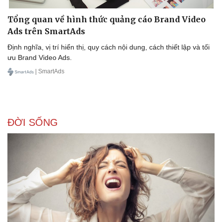
Tổng quan về hình thức quảng cáo Brand Video
Ads trên SmartAds
Kinh tế
Thị trường
Bất động sản
Giá vàng
Định nghĩa, vị trí hiển thị, quy cách nội dung, cách thiết lập và tối
Khởi nghiệp
Tiêu dùng
ưu Brand Video Ads.
Tỷ giá
| SmartAds
Chứng khoán
Giá cà phê
ĐỜI SỐNG