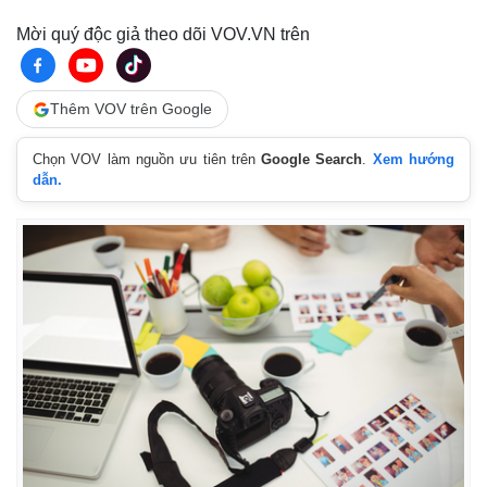
Mời quý độc giả theo dõi VOV.VN trên
Thêm VOV trên Google
Chọn VOV làm nguồn ưu tiên trên
Google Search
.
Xem hướng
dẫn.
Thế giới
Multimedia
Quan sát
Video
Cuộc sống đó đây
Ảnh
Hồ sơ
E-Magazine