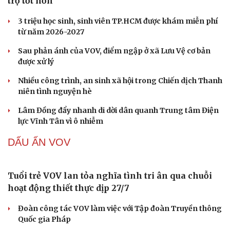
Văn học
Thời trang
Âm nhạc
Sao Việt
Di sản
Cà Mau: Đừng ngại hỏi AI, hỏi nhiều để được hỗ
trợ tốt hơn
3 triệu học sinh, sinh viên TP.HCM được khám miễn phí
từ năm 2026-2027
Sau phản ánh của VOV, điểm ngập ở xã Lưu Vệ cơ bản
được xử lý
Nhiều công trình, an sinh xã hội trong Chiến dịch Thanh
niên tình nguyện hè
Lâm Đồng đẩy nhanh di dời dân quanh Trung tâm Điện