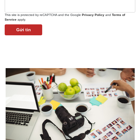
This site is protected by reCAPTCHA and the Google
Privacy Policy
and
Terms of
Service
apply.
Gửi tin