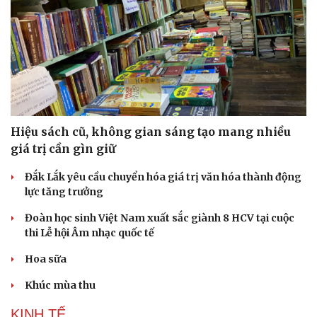
Hiệu sách cũ, không gian sáng tạo mang nhiều
giá trị cần gìn giữ
Pháp luật
Quân sự - Quốc phòng
Đắk Lắk yêu cầu chuyển hóa giá trị văn hóa thành động
Vụ án
Vũ khí
lực tăng trưởng
Tin nóng
Việt Nam
Tư vấn luật
Phân tích
Đoàn học sinh Việt Nam xuất sắc giành 8 HCV tại cuộc
thi Lễ hội Âm nhạc quốc tế
Hoa sữa
Khúc mùa thu
KINH TẾ