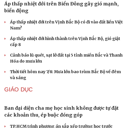
TIN 24H
Cải chính
Cà Mau: Đừng ngại hỏi AI, hỏi nhiều để được hỗ
trợ tốt hơn
3 triệu học sinh, sinh viên TP.HCM được khám miễn phí
từ năm 2026-2027
Sau phản ánh của VOV, điểm ngập ở xã Lưu Vệ cơ bản
được xử lý