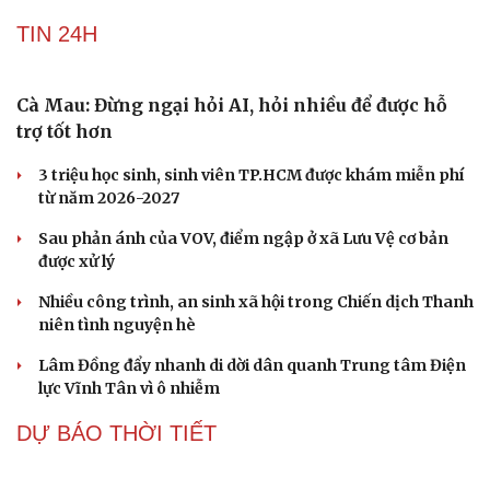
Loại lá vừa cay vừa đắng là vị thuốc bổ gan, biết dùng
sức khoẻ càng thăng hạng
DỰ BÁO THỜI TIẾT
Áp thấp nhiệt đới trên Biển Đông gây gió mạnh,
biển động
Áp thấp nhiệt đới trên Vịnh Bắc Bộ có đi vào đất liền Việt
Nam?
Áp thấp nhiệt đới hình thành trên Vịnh Bắc Bộ, gió giật
cấp 8
Cảnh báo lũ quét, sạt lở đất tại 5 tỉnh miền Bắc và Thanh
Hóa do mưa lớn
Thời tiết hôm nay 7/8: Mưa lớn bao trùm Bắc Bộ về đêm
và sáng