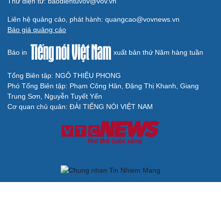
và sáng
GIÁO DỤC
Ban đại diện cha mẹ học sinh không được tự đặt
các khoản thu, ép buộc đóng góp
TP.HCM trình phương án sắp xếp trường học trước
ngày 10/8
Năm học 2026 - 2027: Học sinh lớp 1, 9, 12 có thể tựu
trường sớm nhất từ ngày 22/8
Điểm thi lại ở THPT Chuyên Tuyên Quang có chuẩn bị hệ
thống camera giám sát
Campuchia triển khai 5.000 giám sát viên độc lập cho
kỳ thi tốt nghiệp THPT