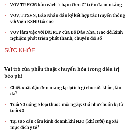
lực Vĩnh Tân vì ô nhiễm
DẤU ẤN VOV
Tuổi trẻ VOV lan tỏa nghĩa tình tri ân qua chuỗi
hoạt động thiết thực dịp 27/7
Đoàn công tác VOV làm việc với Tập đoàn Truyền thông
Quốc gia Pháp
VOV TP.HCM bàn cách "chạm Gen Z" trên đa nền tảng