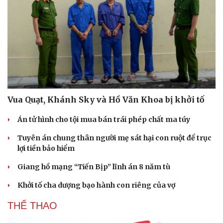
Doanh nghiệp
Công nghệ
Thông tin doanh nghiệp
Sành điệu
Doanh nghiệp 24h
Tin Công nghệ
Doanh nhân
Trải nghiệm
Vì cộng đồng
Chuyển đổi số
Vua Quạt, Khánh Sky và Hồ Văn Khoa bị khởi tố
Án tử hình cho tội mua bán trái phép chất ma túy
Tuyên án chung thân người mẹ sát hại con ruột để trục
lợi tiền bảo hiểm
Giang hồ mạng “Tiến Bịp” lĩnh án 8 năm tù
Khởi tố cha dượng bạo hành con riêng của vợ
THỂ THAO