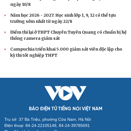
Nhiều công trình, an sinh xã hội trong Chiến dịch Thanh
niên tình nguyện hè
Lâm Đồng đẩy nhanh di dời dân quanh Trung tâm Điện
lực Vĩnh Tân vì ô nhiễm
DỰ BÁO THỜI TIẾT
Áp thấp nhiệt đới trên Biển Đông gây gió mạnh,
biển động
Áp thấp nhiệt đới trên Vịnh Bắc Bộ có đi vào đất liền Việt
Nam?
Áp thấp nhiệt đới hình thành trên Vịnh Bắc Bộ, gió giật
cấp 8
Cảnh báo lũ quét, sạt lở đất tại 5 tỉnh miền Bắc và Thanh
Hóa do mưa lớn
Thời tiết hôm nay 7/8: Mưa lớn bao trùm Bắc Bộ về đêm