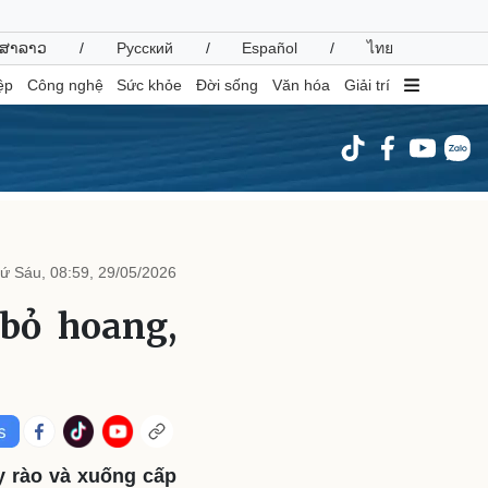
ສາລາວ
/
Русский
/
Español
/
ไทย
ệp
Công nghệ
Sức khỏe
Đời sống
Văn hóa
Giải trí
inh tế
Thị trường
ất động sản
Giá vàng
ứ Sáu, 08:59, 29/05/2026
hởi nghiệp
Tiêu dùng
Tỷ giá
 bỏ hoang,
Chứng khoán
Giá cà phê
oanh nghiệp
Công nghệ
hông tin doanh nghiệp
Sành điệu
Doanh nghiệp 24h
Tin Công nghệ
ây rào và xuống cấp
Doanh nhân
Trải nghiệm