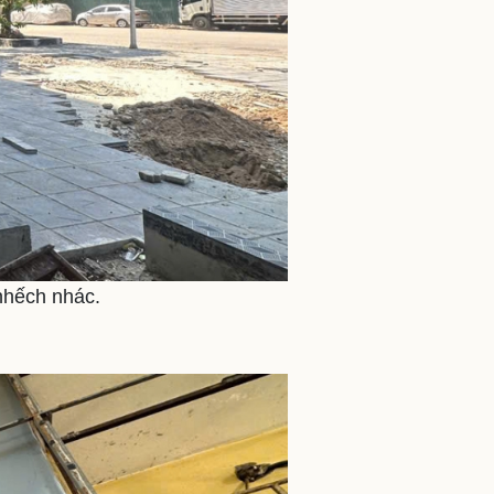
 nhếch nhác.