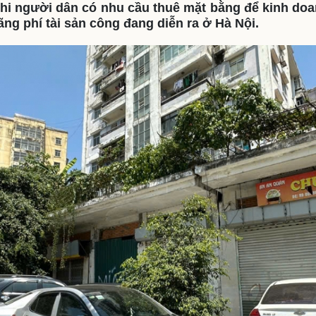
khi người dân có nhu cầu thuê mặt bằng để kinh doa
eSports
V
lãng phí tài sản công đang diễn ra ở Hà Nội.
Hậu trường
Văn hóa
Giải trí
D
Sân khấu - Điện ảnh
Nghệ sĩ
Văn học
Thời trang
Âm nhạc
Sao Việt
c
Di sản