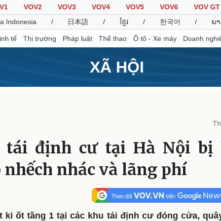
V1
VOV2
VOV3
VOV4
VOV5
VOV6
VOV GT
a Indonesia
/
日本語
/
ខ្មែរ
/
한국어
/
ພາ
inh tế
Thị trường
Pháp luật
Thể thao
Ô tô - Xe máy
Doanh nghi
XÃ HỘI
Thế giới
Multimedia
K
Quan sát
Video
B
Th
Cuộc sống đó đây
Ảnh
K
Hồ sơ
E-Magazine
 tái định cư tại Hà Nội bị
Infographic
 nhếch nhác và lãng phí
Thể thao
Ô tô - Xe máy
D
Bóng đá
Ô tô
T
Lịch thi đấu bóng đá
Xe máy
 ki ốt tầng 1 tại các khu tái định cư đóng cửa, qu
Thế giới thể thao
Tư vấn