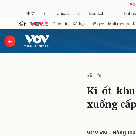
VO
中文
/
français
/
Deutsch
/
Bahas
Chính trị
Xã hội
Thế giới
Multimedia
K
Chính trị
Xã hội
Đảng
Tin 24h
XÃ HỘI
Tổ chức nhân sự
Dự báo thời tiết
Quốc hội
Giáo dục
Ki ốt khu
Nhận diện sự thật
Dấu ấn VOV
Việc làm
xuống cấp
Biển đảo
Pháp luật
Quân sự - Quốc phòng
Vụ án
Vũ khí
Tin nóng
Việt Nam
VOV.VN - Hàng loạt
Tư vấn luật
Phân tích