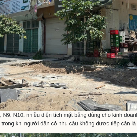
, N9, N10, nhiều diện tích mặt bằng dùng cho kinh doanh
 trong khi người dân có nhu cầu không được tiếp cận là