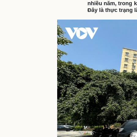
nhiều năm, trong 
Đây là thực trạng 
Sức khỏe
Đời sống
Dinh dưỡng - món ngon
Nhà đẹp
Cây thuốc
Blog
Sản phụ khoa
Tình yêu - Gia đình
Nhi khoa
Nam khoa
Làm đẹp - giảm cân
Phòng mạch online
Ăn sạch sống khỏe
Cải chính