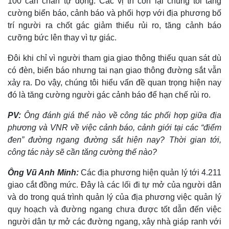
100 cần chắn tự động. Các vị trí còn lại chúng tôi tăng
Giá cà phê
cường biển báo, cảnh báo và phối hợp với địa phương bố
trí người ra chốt gác giảm thiểu rủi ro, tăng cảnh báo
cưỡng bức lên thay vì tự giác.
Đôi khi chỉ vì người tham gia giao thông thiếu quan sát dù
có đèn, biển báo nhưng tai nạn giao thông đường sắt vẫn
xảy ra. Do vậy, chúng tôi hiểu vấn đề quan trọng hiện nay
đó là tăng cường người gác cảnh báo để hạn chế rủi ro.
PV:
Ông đánh giá thế nào về công tác phối hợp giữa địa
phương và VNR về việc cảnh báo, cảnh giới tại các “điểm
đen” đường ngang đường sắt hiện nay? Thời gian tới,
công tác này sẽ cần tăng cường thế nào?
Ông Vũ Anh Minh:
Các địa phương hiện quản lý tới 4.211
giao cắt đồng mức. Đây là các lối đi tự mở của người dân
và do trong quá trình quản lý của địa phương việc quản lý
quy hoạch và đường ngang chưa được tốt dẫn đến việc
người dân tự mở các đường ngang, xây nhà giáp ranh với