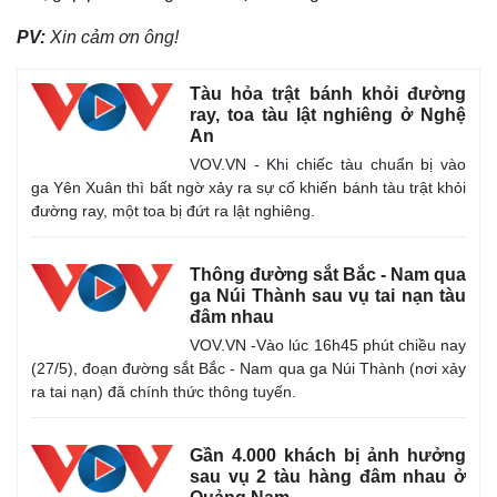
PV:
Xin cảm ơn ông!
Tàu hỏa trật bánh khỏi đường
ray, toa tàu lật nghiêng ở Nghệ
An
VOV.VN - Khi chiếc tàu chuẩn bị vào
ga Yên Xuân thì bất ngờ xảy ra sự cố khiến bánh tàu trật khỏi
đường ray, một toa bị đứt ra lật nghiêng.
Thông đường sắt Bắc - Nam qua
ga Núi Thành sau vụ tai nạn tàu
đâm nhau
VOV.VN -Vào lúc 16h45 phút chiều nay
(27/5), đoạn đường sắt Bắc - Nam qua ga Núi Thành (nơi xảy
ra tai nạn) đã chính thức thông tuyến.
Gần 4.000 khách bị ảnh hưởng
Pháp luật
Quân sự - Quốc phòng
sau vụ 2 tàu hàng đâm nhau ở