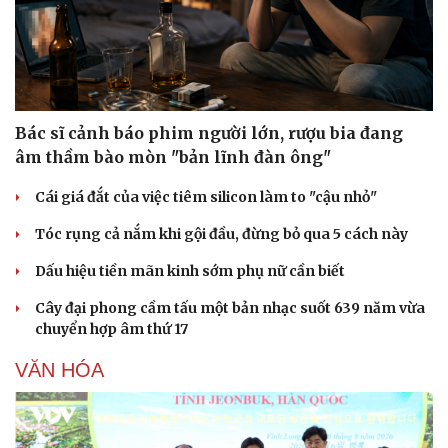
Bác sĩ cảnh báo phim người lớn, rượu bia đang
âm thầm bào mòn "bản lĩnh đàn ông"
Cái giá đắt của việc tiêm silicon làm to "cậu nhỏ"
Tóc rụng cả nắm khi gội đầu, đừng bỏ qua 5 cách này
Dấu hiệu tiền mãn kinh sớm phụ nữ cần biết
Cây đại phong cầm tấu một bản nhạc suốt 639 năm vừa
chuyển hợp âm thứ 17
Du lịch
Podcast
VĂN HÓA
Tư vấn
Câu chuyện thời sự
Săn Tour
Đọc truyện đêm khuya
check-in
Cửa sổ tình yêu
Kể chuyện cho bé