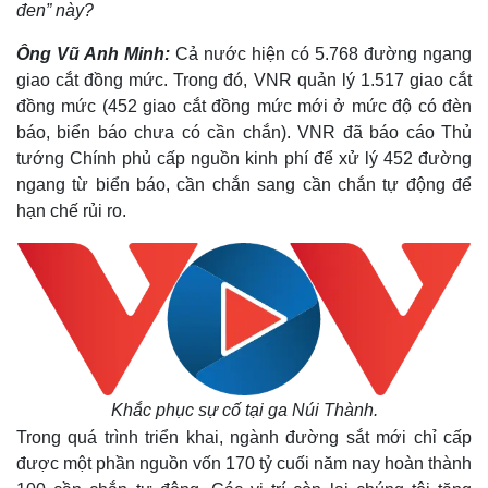
đen” này?
Ông Vũ Anh Minh:
Cả nước hiện có 5.768 đường ngang
giao cắt đồng mức. Trong đó, VNR quản lý 1.517 giao cắt
đồng mức (452 giao cắt đồng mức mới ở mức độ có đèn
báo, biển báo chưa có cần chắn). VNR đã báo cáo Thủ
tướng Chính phủ cấp nguồn kinh phí để xử lý 452 đường
ngang từ biển báo, cần chắn sang cần chắn tự động để
hạn chế rủi ro.
Kinh tế
Thị trường
Bất động sản
Giá vàng
Khắc phục sự cố tại ga Núi Thành.
Khởi nghiệp
Tiêu dùng
Trong quá trình triển khai, ngành đường sắt mới chỉ cấp
Tỷ giá
được một phần nguồn vốn 170 tỷ cuối năm nay hoàn thành
Chứng khoán