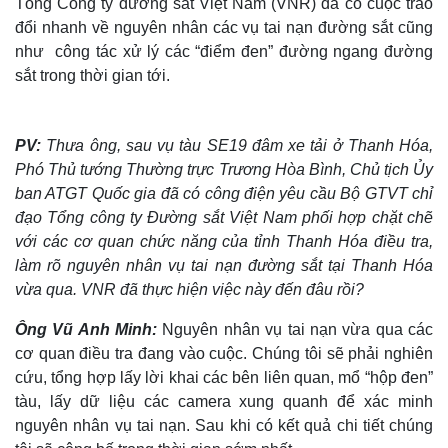
Tổng Công ty đường sắt Việt Nam (VNR) đã có cuộc trao
đổi nhanh về nguyên nhân các vụ tai nạn đường sắt cũng
như công tác xử lý các “điểm đen” đường ngang đường
sắt trong thời gian tới.
PV:
Thưa ông, sau vụ tàu SE19 đâm xe tải ở Thanh Hóa,
Phó Thủ tướng Thường trực Trương Hòa Bình, Chủ tịch Ủy
ban ATGT Quốc gia đã có công điện yêu cầu Bộ GTVT chỉ
đạo Tổng công ty Đường sắt Việt Nam phối hợp chặt chẽ
với các cơ quan chức năng của tỉnh Thanh Hóa điều tra,
làm rõ nguyên nhân vụ tai nạn đường sắt tại Thanh Hóa
vừa qua. VNR đã thực hiện việc này đến đâu rồi?
Ông Vũ Anh Minh:
Nguyên nhân vụ tai nạn vừa qua các
cơ quan điều tra đang vào cuộc. Chúng tôi sẽ phải nghiên
cứu, tổng hợp lấy lời khai các bên liên quan, mổ “hộp đen”
tàu, lấy dữ liệu các camera xung quanh để xác minh
nguyên nhân vụ tai nạn. Sau khi có kết quả chi tiết chúng