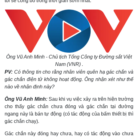
tôi sẽ công bố trong thời gian sớm nhất.
Ông
Vũ Anh Minh -
Chủ tịch Tổng Công ty Đường sắt Việt
Nam (VNR) .
PV:
Có thông tin cho rằng nhân viên quên hạ gác chắn và
gác chắn điện tử không hoạt động. Ông nhận xét như thế
nào về nhận định này?
Thế giới
Multimedia
Quan sát
Video
Ông Vũ Anh Minh:
Sau khi vụ việc xảy ra trên hiện trường
Cuộc sống đó đây
Ảnh
cho thấy gác chắn chưa đóng và gác chắn tại đường
Hồ sơ
E-Magazine
ngang này là bán tự động (có tác động của bấm thiết bị thì
Infographic
gác chắn chạy).
Gác chắn này đóng hay chưa, hay có tác động vào chưa