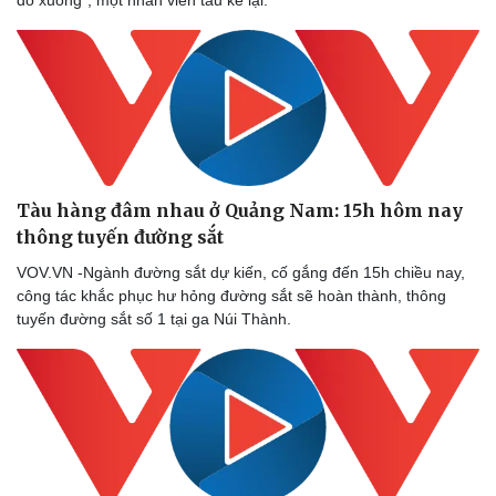
đổ xuống”, một nhân viên tàu kể lại.
Sức khỏe
Đời sống
Dinh dưỡng - món ngon
Nhà đẹp
Tàu hàng đâm nhau ở Quảng Nam: 15h hôm nay
Cây thuốc
Blog
thông tuyến đường sắt ​
Sản phụ khoa
Tình yêu - Gia đình
Nhi khoa
VOV.VN -Ngành đường sắt dự kiến, cố gắng đến 15h chiều nay,
Nam khoa
công tác khắc phục hư hỏng đường sắt sẽ hoàn thành, thông
Làm đẹp - giảm cân
tuyến đường sắt số 1 tại ga Núi Thành.
Phòng mạch online
Ăn sạch sống khỏe