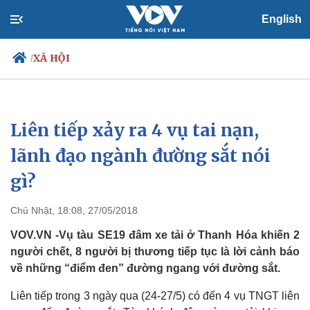
English
XÃ HỘI
/
Liên tiếp xảy ra 4 vụ tai nạn,
Chính trị
Xã hội
Đảng
Tin 24h
lãnh đạo ngành đường sắt nói
Tổ chức nhân sự
Dự báo thời tiết
gì?
Quốc hội
Giáo dục
Nhận diện sự thật
Dấu ấn VOV
Việc làm
Chủ Nhật, 18:08, 27/05/2018
Biển đảo
VOV.VN -Vụ tàu SE19 đâm xe tải ở Thanh Hóa khiến 2
người chết, 8 người bị thương tiếp tục là lời cảnh báo
về những “điểm đen” đường ngang với đường sắt.
Liên tiếp trong 3 ngày qua (24-27/5) có đến 4 vụ TNGT liên