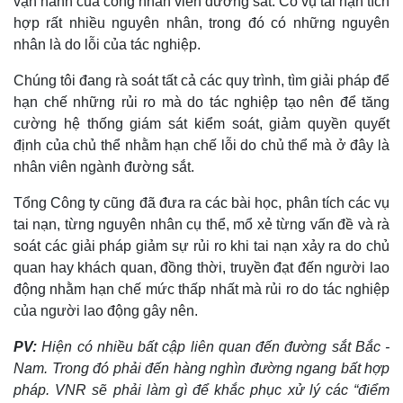
vận hành của công nhân viên đường sắt. Có vụ tai nạn tích
hợp rất nhiều nguyên nhân, trong đó có những nguyên
nhân là do lỗi của tác nghiệp.
Chúng tôi đang rà soát tất cả các quy trình, tìm giải pháp để
hạn chế những rủi ro mà do tác nghiệp tạo nên để tăng
cường hệ thống giám sát kiểm soát, giảm quyền quyết
định của chủ thể nhằm hạn chế lỗi do chủ thể mà ở đây là
nhân viên ngành đường sắt.
Tổng Công ty cũng đã đưa ra các bài học, phân tích các vụ
tai nạn, từng nguyên nhân cụ thể, mổ xẻ từng vấn đề và rà
soát các giải pháp giảm sự rủi ro khi tai nạn xảy ra do chủ
quan hay khách quan, đồng thời, truyền đạt đến người lao
động nhằm hạn chế mức thấp nhất mà rủi ro do tác nghiệp
của người lao động gây nên.
PV:
Hiện có nhiều bất cập liên quan đến đường sắt Bắc -
Nam. Trong đó phải đến hàng nghìn đường ngang bất hợp
pháp. VNR sẽ phải làm gì để khắc phục xử lý các “điểm