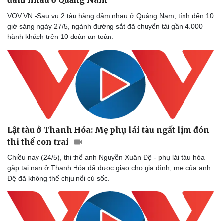
VOV.VN -Sau vụ 2 tàu hàng đâm nhau ở Quảng Nam, tính đến 10
giờ sáng ngày 27/5, ngành đường sắt đã chuyển tải gần 4.000
hành khách trên 10 đoàn an toàn.
Lật tàu ở Thanh Hóa: Mẹ phụ lái tàu ngất lịm đón
thi thể con trai
Văn hóa
Giải trí
Chiều nay (24/5), thi thể anh Nguyễn Xuân Đệ - phụ lái tàu hỏa
Sân khấu - Điện ảnh
Nghệ sĩ
gặp tai nạn ở Thanh Hóa đã được giao cho gia đình, mẹ của anh
Văn học
Thời trang
Đệ đã không thể chịu nổi cú sốc.
Âm nhạc
Sao Việt
Di sản