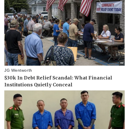
Doanh nghiệp
Công nghệ
Thông tin doanh nghiệp
Sành điệu
Doanh nghiệp 24h
Tin Công nghệ
Doanh nhân
Trải nghiệm
Vì cộng đồng
Chuyển đổi số