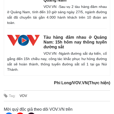
Quảng Nam
Vụ án
Vũ khí
Tin nóng
Việt Nam
VOV.VN -Sau vụ 2 tàu hàng đâm nhau
Tư vấn luật
Phân tích
ở Quảng Nam, tính đến 10 giờ sáng ngày 27/5, ngành đường
sắt đã chuyển tải gần 4.000 hành khách trên 10 đoàn an
toàn.
Tàu hàng đâm nhau ở Quảng
Nam: 15h hôm nay thông tuyến
đường sắt
VOV.VN -Ngành đường sắt dự kiến, cố
gắng đến 15h chiều nay, công tác khắc phục hư hỏng đường
sắt sẽ hoàn thành, thông tuyến đường sắt số 1 tại ga Núi
Thành.
Phi Long/VOV.VN(Thực hiện)
Tag:
VOV
Mời quý độc giả theo dõi VOV.VN trên