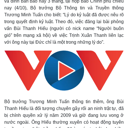
và đình bản báo này 3 tháng, tại họp báo Chính phủ chiều
nay (4/10), Bộ trưởng Bộ Thông tin và Truyền thông
Trương Minh Tuấn cho biết: “Lý do kỷ luật đã được nêu rõ
trong quyết định kỷ luật. Theo đó, việc đăng lại bài phỏng
vấn Bùi Thanh Hiếu (người có nick name “Người buôn
gió” trên mạng xã hội) về việc Trịnh Xuân Thanh liên lạc
với ông này tại Đức chỉ là một trong những lý do”.
Bộ trưởng Trương Minh Tuấn thông tin thêm, ông Bùi
Thanh Hiếu là đối tượng chuyên gây rối an ninh trật tự, đã
bị chính quyền xử lý năm 2009 và giờ đang lưu vong ở
nước ngoài. Ông Hiếu thường xuyên có hoạt động tuyên