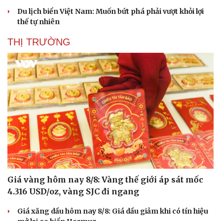
Du lịch biển Việt Nam: Muốn bứt phá phải vượt khỏi lợi
thế tự nhiên
THỊ TRƯỜNG
Văn hóa
Giải trí
Sân khấu - Điện ảnh
Nghệ sĩ
Văn học
Thời trang
Giá vàng hôm nay 8/8: Vàng thế giới áp sát mốc
Âm nhạc
Sao Việt
Di sản
4.316 USD/oz, vàng SJC đi ngang
Giá xăng dầu hôm nay 8/8: Giá dầu giảm khi có tín hiệu