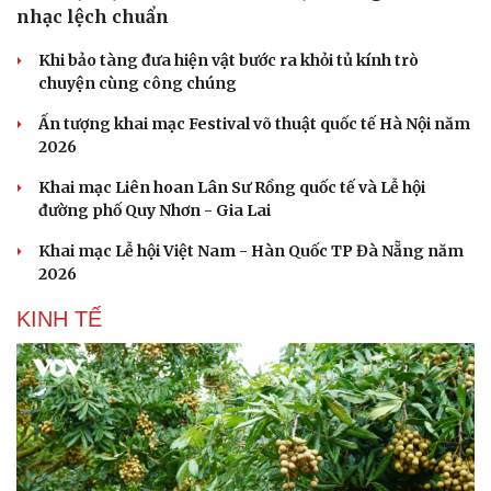
nhạc lệch chuẩn
Khi bảo tàng đưa hiện vật bước ra khỏi tủ kính trò
chuyện cùng công chúng
Ấn tượng khai mạc Festival võ thuật quốc tế Hà Nội năm
2026
Sức khỏe
Đời sống
Khai mạc Liên hoan Lân Sư Rồng quốc tế và Lễ hội
Dinh dưỡng - món ngon
Nhà đẹp
đường phố Quy Nhơn - Gia Lai
Cây thuốc
Blog
Sản phụ khoa
Tình yêu - Gia đình
Khai mạc Lễ hội Việt Nam - Hàn Quốc TP Đà Nẵng năm
Nhi khoa
2026
Nam khoa
Làm đẹp - giảm cân
KINH TẾ
Phòng mạch online
Ăn sạch sống khỏe