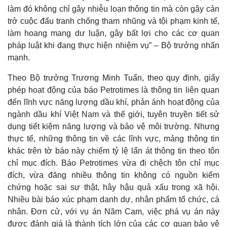
làm đó không chỉ gây nhiễu loạn thông tin mà còn gây cản
trở cuộc đấu tranh chống tham nhũng và tội phạm kinh tế,
làm hoang mang dư luận, gây bất lợi cho các cơ quan
pháp luật khi đang thực hiện nhiệm vụ” – Bộ trưởng nhấn
mạnh.
Theo Bộ trưởng Trương Minh Tuấn, theo quy định, giấy
phép hoạt động của báo Petrotimes là thông tin liên quan
đến lĩnh vực năng lượng dầu khí, phản ánh hoạt động của
ngành dầu khí Việt Nam và thế giới, tuyên truyền tiết sử
dụng tiết kiệm năng lượng và bảo vệ môi trường. Nhưng
thực tế, những thông tin về các lĩnh vực, mảng thông tin
Thế giới
Multimedia
khác trên tờ báo này chiếm tỷ lệ lấn át thông tin theo tôn
Quan sát
Video
chỉ mục đích. Báo Petrotimes vừa đi chệch tôn chỉ mục
Cuộc sống đó đây
Ảnh
đích, vừa đăng nhiều thông tin không có nguồn kiểm
Hồ sơ
E-Magazine
chứng hoặc sai sự thật, hây hậu quả xấu trong xã hội.
Infographic
Nhiều bài báo xúc phạm danh dự, nhân phẩm tổ chức, cá
nhân. Đơn cử, với vụ án Năm Cam, việc phá vụ án này
được đánh giá là thành tích lớn của các cơ quan bảo vệ