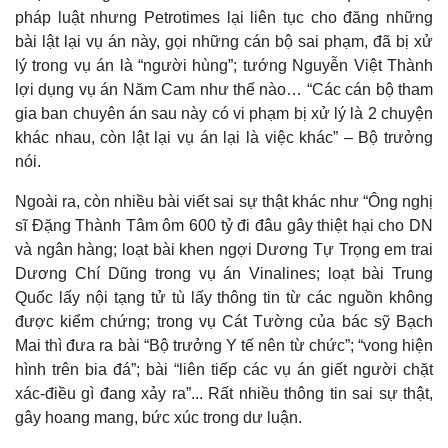
pháp luật nhưng Petrotimes lại liên tục cho đăng những
bài lật lại vụ án này, gọi những cán bộ sai phạm, đã bị xử
lý trong vụ án là “người hùng”; tướng Nguyễn Việt Thành
lợi dụng vụ án Năm Cam như thế nào… “Các cán bộ tham
gia ban chuyên án sau này có vi phạm bị xử lý là 2 chuyện
khác nhau, còn lật lại vụ án lại là việc khác” – Bộ trưởng
nói.
Ngoài ra, còn nhiều bài viết sai sự thật khác như “Ông nghị
sĩ Đặng Thành Tâm ôm 600 tỷ đi đâu gây thiệt hại cho DN
và ngân hàng; loạt bài khen ngợi Dương Tự Trọng em trai
Dương Chí Dũng trong vụ án Vinalines; loạt bài Trung
Quốc lấy nội tạng tử tù lấy thông tin từ các nguồn không
được kiểm chứng; trong vụ Cát Tường của bác sỹ Bạch
Mai thì đưa ra bài “Bộ trưởng Y tế nên từ chức”; “vong hiện
hình trên bia đá”; bài “liên tiếp các vụ án giết người chặt
xác-điều gì đang xảy ra”... Rất nhiều thông tin sai sự thật,
gây hoang mang, bức xúc trong dư luận.