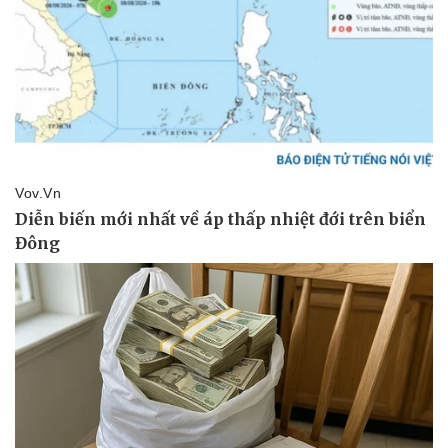
Vụ án
Vũ khí
Tin nóng
Việt Nam
Tư vấn luật
Phân tích