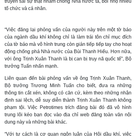
truyền sai sự thật nhằm chống Nhà nước ta, bôi nhọ nhiều
tổ chức và cá nhân.
“Việc đăng lại phỏng vấn của người này trên một tờ báo
của ngành dầu khí không chỉ là làm trái tôn chỉ mục đích
của tờ báo mà vô hình trung còn gián tiếp tiếp tay cho hoạt
động chống phá Nhà nước của Bùi Thanh Hiếu. Hơn nữa,
với ông Trịnh Xuân Thanh là bị can bị truy nã quốc tế”, Bộ
trưởng Tuấn nhấn mạnh.
Liên quan đến bài phỏng vấn về ông Trịnh Xuân Thanh,
Bộ trưởng Trương Minh Tuấn cho biết, đưa ra những
thông tin cắt xén, không có căn cứ, kèm theo những nhận
định sai lệch, dễ suy diễn thành Trịnh Xuân Thanh không
phạm tội. Việc Petrotimes trích đăng bài đó đã vô hình
trung lôi kéo bạn đọc vào địa chỉ web đăng toàn văn nội
dung này và những bài khác.
“Với tư cách là cơ quan ngôn luận của Hội dầu khí, việc