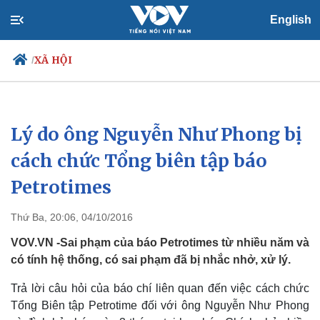
English
XÃ HỘI
/
Lý do ông Nguyễn Như Phong bị
Chính trị
Xã hội
Đảng
Tin 24h
cách chức Tổng biên tập báo
Tổ chức nhân sự
Dự báo thời tiết
Petrotimes
Quốc hội
Giáo dục
Nhận diện sự thật
Dấu ấn VOV
Việc làm
Thứ Ba, 20:06, 04/10/2016
Biển đảo
VOV.VN -Sai phạm của báo Petrotimes từ nhiều năm và
có tính hệ thống, có sai phạm đã bị nhắc nhở, xử lý.
Trả lời câu hỏi của báo chí liên quan đến việc cách chức
Tổng Biên tập Petrotime đối với ông Nguyễn Như Phong