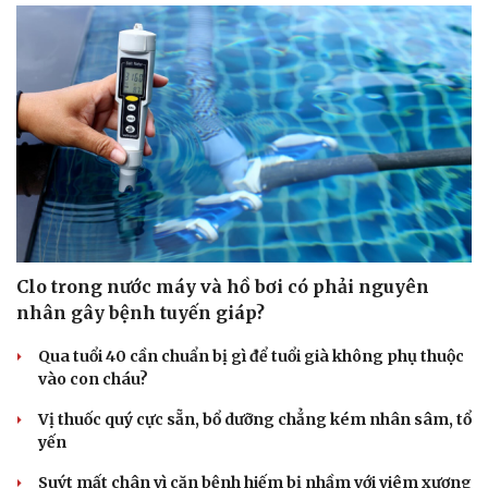
Clo trong nước máy và hồ bơi có phải nguyên
nhân gây bệnh tuyến giáp?
Qua tuổi 40 cần chuẩn bị gì để tuổi già không phụ thuộc
vào con cháu?
Vị thuốc quý cực sẵn, bổ dưỡng chẳng kém nhân sâm, tổ
yến
Suýt mất chân vì căn bệnh hiếm bị nhầm với viêm xương