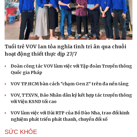
Tuổi trẻ VOV lan tỏa nghĩa tình tri ân qua chuỗi
hoạt động thiết thực dịp 27/7
Đoàn công tác VOV làm việc với Tập đoàn Truyền thông
Quốc gia Pháp
VOV TP.HCM bàn cách "chạm Gen Z" trên đa nền tảng
VOV, TTXVN, Báo Nhân dân ký kết hợp tác truyền thông
với Viện KSND tối cao
VOV làm việc với Đài RTP của Bồ Đào Nha, trao đổi kinh
nghiệm phát triển phát thanh, chuyển đổi số
SỨC KHỎE