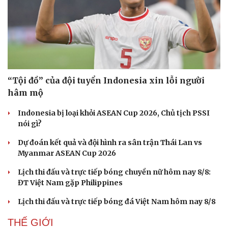
“Tội đồ” của đội tuyển Indonesia xin lỗi người
hâm mộ
Indonesia bị loại khỏi ASEAN Cup 2026, Chủ tịch PSSI
nói gì?
Dự đoán kết quả và đội hình ra sân trận Thái Lan vs
Myanmar ASEAN Cup 2026
Lịch thi đấu và trực tiếp bóng chuyền nữ hôm nay 8/8:
Du lịch
Podcast
ĐT Việt Nam gặp Philippines
Tư vấn
Câu chuyện thời sự
Lịch thi đấu và trực tiếp bóng đá Việt Nam hôm nay 8/8
Săn Tour
Đọc truyện đêm khuya
check-in
Cửa sổ tình yêu
THẾ GIỚI
Kể chuyện cho bé