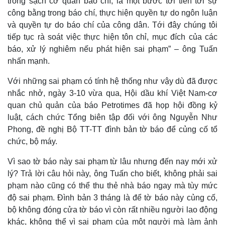
trong sạch cơ quan báo chí, là một bước tới tiến tới sự
công bằng trong báo chí, thực hiện quyền tự do ngôn luận
và quyền tự do báo chí của công dân. Tới đây chúng tôi
tiếp tục rà soát việc thực hiện tôn chỉ, mục đích của các
báo, xử lý nghiêm nếu phát hiện sai phạm” – ông Tuấn
nhấn mạnh.
Với những sai phạm có tính hệ thống như vậy dù đã được
nhắc nhở, ngày 3-10 vừa qua, Hội dầu khí Việt Nam-cơ
quan chủ quản của báo Petrotimes đã họp hội đồng kỷ
luật, cách chức Tổng biên tập đối với ông Nguyễn Như
Phong, đề nghị Bộ TT-TT đình bản tờ báo để củng cố tổ
chức, bộ máy.
Vì sao tờ báo này sai phạm từ lâu nhưng đến nay mới xử
lý? Trả lời câu hỏi này, ông Tuấn cho biết, không phải sai
Kinh tế
Thị trường
phạm nào cũng có thể thu thẻ nhà báo ngay mà tùy mức
Bất động sản
Giá vàng
độ sai phạm. Đình bản 3 tháng là để tờ báo này củng cố,
Khởi nghiệp
Tiêu dùng
Tỷ giá
bộ không đóng cửa tờ báo vì còn rất nhiều người lao động
Chứng khoán
khác, không thể vì sai phạm của một người mà làm ảnh