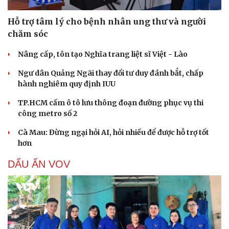
Hỗ trợ tâm lý cho bệnh nhân ung thư và người
chăm sóc
Nâng cấp, tôn tạo Nghĩa trang liệt sĩ Việt - Lào
Ngư dân Quảng Ngãi thay đổi tư duy đánh bắt, chấp
hành nghiêm quy định IUU
TP.HCM cấm ô tô lưu thông đoạn đường phục vụ thi
công metro số 2
Cà Mau: Đừng ngại hỏi AI, hỏi nhiều để được hỗ trợ tốt
hơn
DẤU ẤN VOV