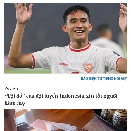
Thể thao
Ô tô - Xe máy
Bóng đá
Ô tô
Lịch thi đấu bóng đá
Xe máy
Thế giới thể thao
Tư vấn
eSports
Hậu trường