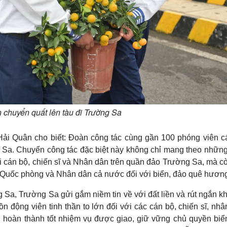
n chuyển quất lên tàu đi Trường Sa
 Hải Quân cho biết: Đoàn công tác cùng gần 100 phóng viên c
g Sa. Chuyến công tác đặc biệt này không chỉ mang theo nhữn
i cán bộ, chiến sĩ và Nhân dân trên quần đảo Trường Sa, mà c
 Quốc phòng và Nhân dân cả nước đối với biển, đảo quê hươn
ng Sa, Trường Sa gửi gắm niềm tin về với đất liền và rút ngắn 
ồn động viên tinh thần to lớn đối với các cán bộ, chiến sĩ, nh
, hoàn thành tốt nhiệm vụ được giao, giữ vững chủ quyền biể