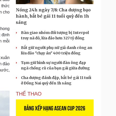
 thức
Nóng 24h ngày 7/8: Cha dượng bạo
àn cho
hành, bắt bé gái 11 tuổi quỳ đến 1h
sáng
 khong
Bàn giao nhóm đối tượng bị Interpol
c định
truy nã đỏ, lừa đảo hơn 327 tỷ đồng
n mỗi
Bắt giữ người phụ nữ giả danh công an
lừa đảo "chạy án" 400 triệu đồng
 xuân
Tạm giữ hình sự người đàn ông đạp
ần đảo
ngã chồng cũ của bạn gái giữa đường
nước,
Cha dượng đánh đập, bắt bé gái 11 tuổi
ở Đồng Nai quỳ đến 1h sáng
THỂ THAO