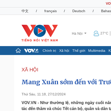
VO
中文
/
français
/
Deutsch
/
Bahas
27°C
Hà Nội
Chính trị
Xã hội
Thế giới
Multimedia
K
Chính trị
Xã hội
Đảng
Tin 24h
XÃ HỘI
Tổ chức nhân sự
Dự báo thời tiết
Quốc hội
Giáo dục
Mang Xuân sớm đến với Trư
Nhận diện sự thật
Dấu ấn VOV
Việc làm
Biển đảo
Thứ Sáu, 11:18, 27/12/2024
Pháp luật
Quân sự - Quốc phòng
VOV.VN - Như thường lệ, những ngày cuối năm
tác đến thăm và chúc Tết cán bộ, quân và dân t
Vụ án
Vũ khí