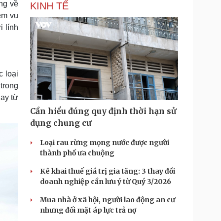
ộng về
KINH TẾ
ệm vụ
 lính
c loại
trong
gay từ
Cần hiểu đúng quy định thời hạn sử
dụng chung cư
Loại rau rừng mọng nước được người
thành phố ưa chuộng
Kê khai thuế giá trị gia tăng: 3 thay đổi
doanh nghiệp cần lưu ý từ Quý 3/2026
Mua nhà ở xã hội, người lao động an cư
nhưng đối mặt áp lực trả nợ