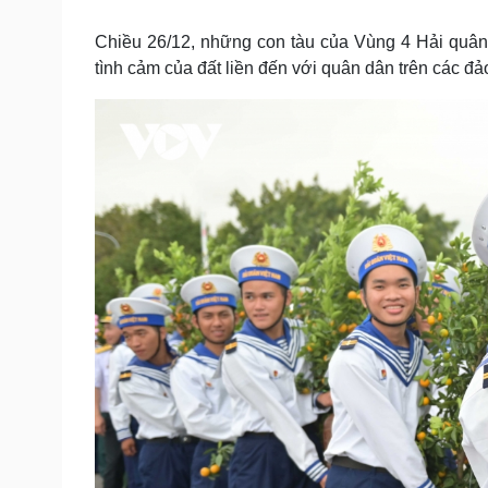
Tin nóng
Việt Nam
Tư vấn luật
Phân tích
Chiều 26/12, những con tàu của Vùng 4 Hải quân
tình cảm của đất liền đến với quân dân trên các đả
Sức khỏe
Đời sống
Dinh dưỡng - món ngon
Nhà đẹp
Cây thuốc
Blog
Sản phụ khoa
Tình yêu - Gia đình
Nhi khoa
Nam khoa
Làm đẹp - giảm cân
Phòng mạch online
Ăn sạch sống khỏe
Cải chính