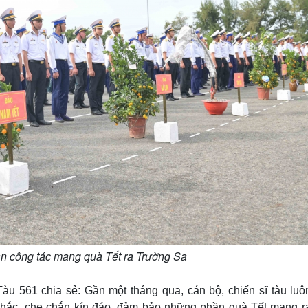
n công tác mang quà Tết ra Trường Sa
àu 561 chia sẻ: Gần một tháng qua, cán bộ, chiến sĩ tàu luô
 chắc, che chắn kín đáo, đảm bảo những phần quà Tết mang r