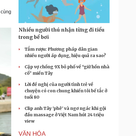
Doanh nghiệp 24h
Tin Công nghệ
Doanh nhân
Trải nghiệm
 cùng
ì cộng đồng
Chuyển đổi số
Nhiều người thú nhận từng đi tiểu
u lịch
Podcast
trong bể bơi
Tư vấn
Câu chuyện thời sự
Săn Tour
Đọc truyện đêm khuya
Tắm rượu: Phương pháp dân gian
heck-in
Cửa sổ tình yêu
nhiều người áp dụng, hiệu quả ra sao?
Kể chuyện cho bé
Cặp vợ chồng 9X bỏ phố về “giữ hồn nhà
Hạt giống tâm hồn
cổ” miền Tây
Lời đề nghị của người tình trẻ về
chuyện có con chung khiến tôi bế tắc ở
tuổi 80
Clip anh Tây 'phê' và ngơ ngác khi gội
đầu massage ở Việt Nam hút 24 triệu
view
VĂN HÓA