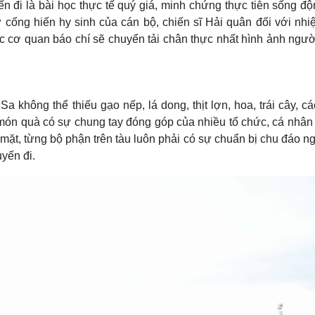
n đi là bài học thực tế quý giá, minh chứng thực tiễn sống đ
 cống hiến hy sinh của cán bộ, chiến sĩ Hải quân đối với nhi
c cơ quan báo chí sẽ chuyển tải chân thực nhất hình ảnh người
không thể thiếu gạo nếp, lá dong, thịt lợn, hoa, trái cây, cá
món quà có sự chung tay đóng góp của nhiều tổ chức, cá nhân 
 mặt, từng bộ phận trên tàu luôn phải có sự chuẩn bị chu đáo n
yến đi.