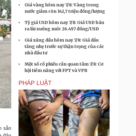
Giá vàng hôm nay 7/8: Vàng trong
nước giảm còn 142,7 triệu đồng/lượng
Tỷ giá USD hôm nay 7/8: Giá USD bán
ra lùi xuống mức 26.497 đồng/USD
Giá xăng dầu hôm nay 7/8: Giá dầu
tăng nhẹ trước sự thận trọng của các
nhà đầu tư
Một số cổ phiếu cần quan tâm 7/8: Cơ
hội tiềm năng với FPT và VPB
PHÁP LUẬT
n sẵn
a đảo