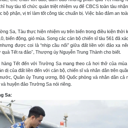
hỉ huy tàu tổ chức quán triệt nhiệm vụ để CBCS toàn tàu nhận
 bộ phận, vị trí làm tốt công tác chuẩn bị. Việc bảo đảm an to
ờng Sa, Tàu thực hiện nhiệm vụ trên biển trong điều kiện thời
, biển động, gió mùa. Song các cán bộ chiến sĩ tàu 561 đã xá
hưng được coi là “nhịp cầu nối” giữa đất liền với đảo xa nê
ở quà Tết ra đảo", Thượng úy Nguyễn Trung Thành cho biết.
t hàng Tết đến với Trường Sa mang theo cả hơi thở của mùa
 dị của đất liền đến với cán bộ, chiến sĩ và nhân dân trên qu
 nước, Quân ủy Trung ương, Bộ Quốc phòng và nhân dân cả 
g và huyện đảo Trường Sa nói riêng.
ng Sa: