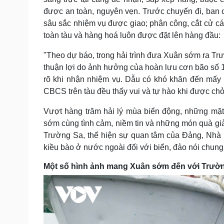
được an toàn, nguyên vẹn. Trước chuyến đi, ban c
sâu sắc nhiệm vụ được giao; phân công, cắt cử các
toàn tàu và hàng hoá luôn được đặt lên hàng đầu:
"Theo dự báo, trong hải trình đưa Xuân sớm ra Trư
thuận lợi do ảnh hưởng của hoàn lưu cơn bão số 10
rõ khi nhận nhiệm vụ. Dẫu có khó khăn đến mấy n
CBCS trên tàu đều thấy vui và tự hào khi được ch
Vượt hàng trăm hải lý mùa biển động, những mặ
sớm cùng tình cảm, niềm tin và những món quà giản
Trường Sa, thể hiện sự quan tâm của Đảng, Nhà
kiều bào ở nước ngoài đối với biển, đảo nói chun
Một số hình ảnh mang Xuân sớm đến với Trườ