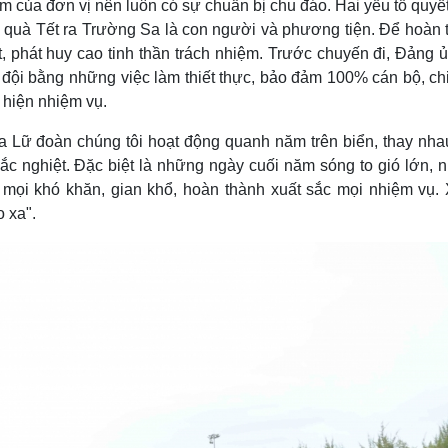
tâm của đơn vị nên luôn có sự chuẩn bị chu đáo. Hai yếu tố quyế
, quà Tết ra Trường Sa là con người và phương tiện. Để hoàn 
, phát huy cao tinh thần trách nhiệm. Trước chuyến đi, Đảng ủ
đội bằng những việc làm thiết thực, bảo đảm 100% cán bộ, chi
 hiện nhiệm vụ.
a Lữ đoàn chúng tôi hoạt động quanh năm trên biển, thay nha
khắc nghiệt. Đặc biệt là những ngày cuối năm sóng to gió lớn,
c mọi khó khăn, gian khổ, hoàn thành xuất sắc mọi nhiệm vụ.
o xa".