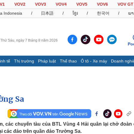
V1
VOV2
VOV3
VOV4
VOV5
VOV6
VOV GT
a Indonesia
/
日本語
/
ខ្មែរ
/
한국어
/
ພາ
Thứ Sáu, ngày 7 tháng 8 năm 2026
Po
inh tế
Thị trường
Pháp luật
Thể thao
Ô tô - Xe máy
Doanh nghi
Thế giới
Multimedia
K
Quan sát
Video
B
Cuộc sống đó đây
Ảnh
K
Hồ sơ
E-Magazine
ờng Sa
Infographic
Thể thao
Ô tô - Xe máy
D
, các chuyến tàu của BTL Vùng 4 Hải quân lại chở đoàn
ại các đảo trên quần đảo Trường Sa.
Bóng đá
Ô tô
T