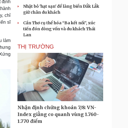
t định
Nhặt bỏ 'hạt sạn' để làng biển Đắk Lắk
thành
giữ chân du khách
y, chỉ
ến sĩ
Cần Thơ cụ thể hóa “Ba kết nối”, xúc
tiến đón dòng vốn và du khách Thái
Lan
u làm
THỊ TRƯỜNG
 nhưng
 Xứng
Nhận định chứng khoán 7/8: VN-
Index giằng co quanh vùng 1.760-
1.770 điểm