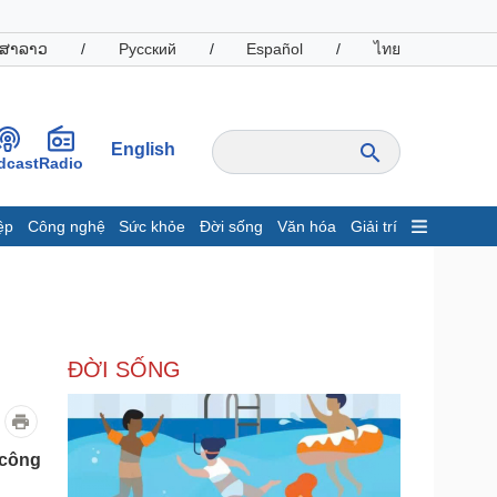
ສາລາວ
/
Русский
/
Español
/
ไทย
English
dcast
Radio
ệp
Công nghệ
Sức khỏe
Đời sống
Văn hóa
Giải trí
inh tế
Thị trường
ất động sản
Giá vàng
hởi nghiệp
Tiêu dùng
Tỷ giá
ĐỜI SỐNG
Chứng khoán
Giá cà phê
oanh nghiệp
Công nghệ
 công
hông tin doanh nghiệp
Sành điệu