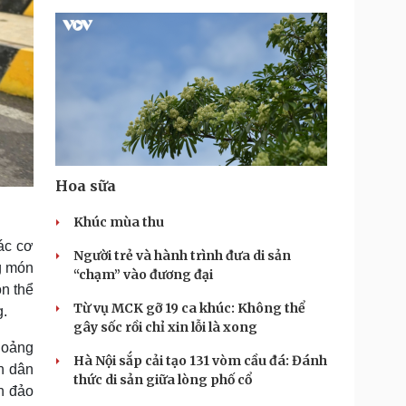
Hoa sữa
Khúc mùa thu
ác cơ
Người trẻ và hành trình đưa di sản
g món
“chạm” vào đương đại
òn thể
Từ vụ MCK gỡ 19 ca khúc: Không thể
g.
gây sốc rồi chỉ xin lỗi là xong
khoảng
Hà Nội sắp cải tạo 131 vòm cầu đá: Đánh
ân dân
thức di sản giữa lòng phố cổ
n đảo