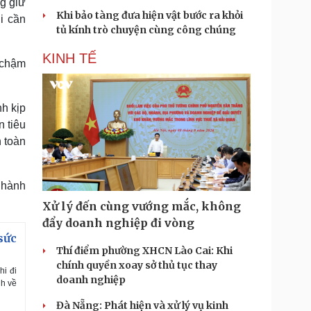
ng giữ
Khi bảo tàng đưa hiện vật bước ra khỏi
hi cần
tủ kính trò chuyện cùng công chúng
KINH TẾ
 chậm
nh kịp
 tiêu
n toàn
 hành
Xử lý đến cùng vướng mắc, không
đẩy doanh nghiệp đi vòng
sức
Thí điểm phường XHCN Lào Cai: Khi
chính quyền xoay sở thủ tục thay
hi đi
doanh nghiệp
nh về
Đà Nẵng: Phát hiện và xử lý vụ kinh