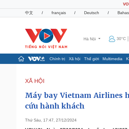
VO
中文
/
français
/
Deutsch
/
Bahas
30°C
Hà Nội
Chính trị
Xã hội
Thế giới
Multimedia
K
Chính trị
Xã hội
Đảng
Tin 24h
XÃ HỘI
Tổ chức nhân sự
Dự báo thời tiết
Quốc hội
Giáo dục
Máy bay Vietnam Airlines h
Nhận diện sự thật
Dấu ấn VOV
Việc làm
cứu hành khách
Biển đảo
Pháp luật
Quân sự - Quốc phòng
Thứ Sáu, 17:47, 27/12/2024
Vụ án
Vũ khí