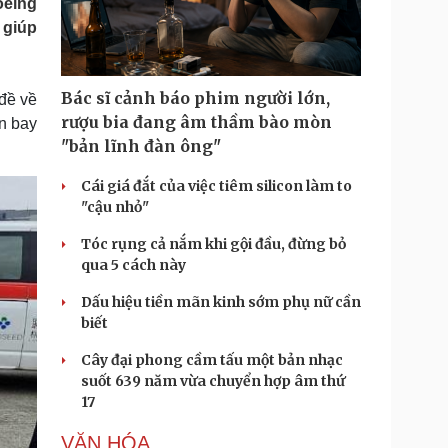
oeing
Doanh nghiệp 24h
Tin Công nghệ
 giúp
Doanh nhân
Trải nghiệm
ì cộng đồng
Chuyển đổi số
Bác sĩ cảnh báo phim người lớn,
 đề về
u lịch
Podcast
rượu bia đang âm thầm bào mòn
ến bay
Tư vấn
Câu chuyện thời sự
"bản lĩnh đàn ông"
Săn Tour
Đọc truyện đêm khuya
heck-in
Cửa sổ tình yêu
Cái giá đắt của việc tiêm silicon làm to
Kể chuyện cho bé
"cậu nhỏ"
Hạt giống tâm hồn
Tóc rụng cả nắm khi gội đầu, đừng bỏ
qua 5 cách này
Dấu hiệu tiền mãn kinh sớm phụ nữ cần
biết
Cây đại phong cầm tấu một bản nhạc
suốt 639 năm vừa chuyển hợp âm thứ
17
VĂN HÓA