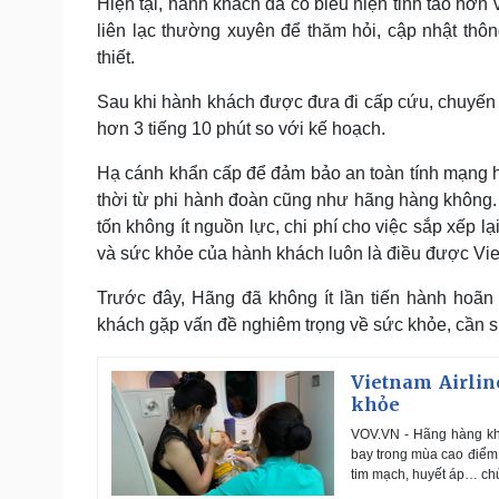
Hiện tại, hành khách đã có biểu hiện tỉnh táo hơn
liên lạc thường xuyên để thăm hỏi, cập nhật thông
thiết.
Sau khi hành khách được đưa đi cấp cứu, chuyến 
hơn 3 tiếng 10 phút so với kế hoạch.
Hạ cánh khẩn cấp để đảm bảo an toàn tính mạng hàn
thời từ phi hành đoàn cũng như hãng hàng không.
tốn không ít nguồn lực, chi phí cho việc sắp xếp 
và sức khỏe của hành khách luôn là điều được Viet
Trước đây, Hãng đã không ít lần tiến hành hoã
khách gặp vấn đề nghiêm trọng về sức khỏe, cần sự
Vietnam Airlin
khỏe
VOV.VN - Hãng hàng khô
bay trong mùa cao điểm 
tim mạch, huyết áp… chủ