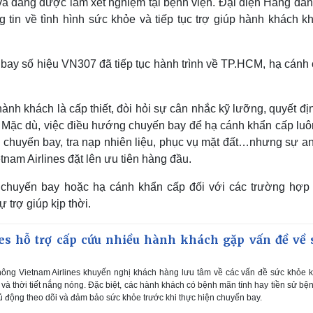
 và đang được làm xét nghiệm tại bệnh viện. Đại diện Hãng đa
 tin về tình hình sức khỏe và tiếp tục trợ giúp hành khách k
bay số hiệu VN307 đã tiếp tục hành trình về TP.HCM, hạ cánh
h khách là cấp thiết, đòi hỏi sự cân nhắc kỹ lưỡng, quyết đị
 Mặc dù, việc điều hướng chuyến bay để hạ cánh khẩn cấp luôn
lại chuyến bay, tra nạp nhiên liệu, phục vụ mặt đất…nhưng sự a
nam Airlines đặt lên ưu tiên hàng đầu.
n chuyến bay hoặc hạ cánh khẩn cấp đối với các trường hợp
 trợ giúp kịp thời.
es hỗ trợ cấp cứu nhiều hành khách gặp vấn đề về 
ng Vietnam Airlines khuyến nghị khách hàng lưu tâm về các vấn đề sức khỏe k
và thời tiết nắng nóng. Đặc biệt, các hành khách có bệnh mãn tính hay tiền sử bệ
 động theo dõi và đảm bảo sức khỏe trước khi thực hiện chuyến bay.