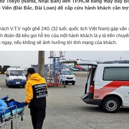
từ Tokyo (Narita, Nhật Bản) đến TP.HCM bằng máy bay B
Lịch thi đấu bóng đá
Xe máy
Viên (Đài Bắc, Đài Loan) để cấp cứu hành khách cần trợ
Thế giới thể thao
Tư vấn
eSports
V
Hậu trường
ách V.T.V ngồi ghế 24G (32 tuổi, quốc tịch Việt Nam) gặp vấn
Văn hóa
Giải trí
D
ành đoàn đã kêu gọi hỗ trợ của một hành khách là y tá trên chuy
Sân khấu - Điện ảnh
Nghệ sĩ
 ngay, nếu không sẽ ảnh hưởng tới tính mạng của khách.
Văn học
Thời trang
Âm nhạc
Sao Việt
c
Di sản