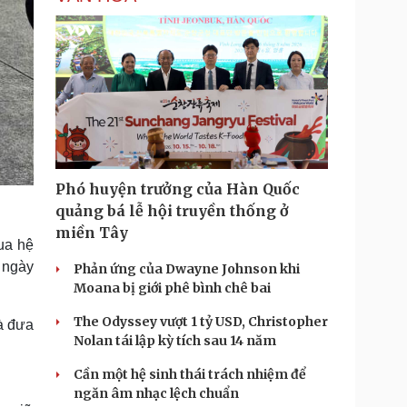
Phó huyện trưởng của Hàn Quốc
quảng bá lễ hội truyền thống ở
miền Tây
qua hệ
 ngày
Phản ứng của Dwayne Johnson khi
Moana bị giới phê bình chê bai
The Odyssey vượt 1 tỷ USD, Christopher
à đưa
Nolan tái lập kỳ tích sau 14 năm
Cần một hệ sinh thái trách nhiệm để
ngăn âm nhạc lệch chuẩn