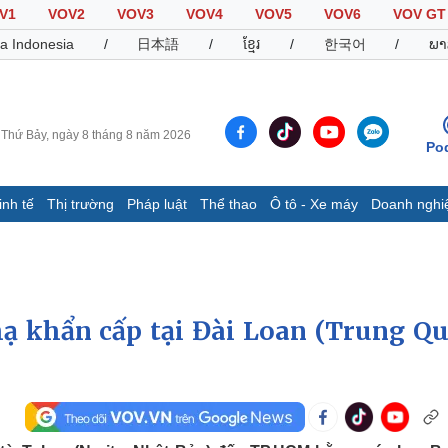
V1
VOV2
VOV3
VOV4
VOV5
VOV6
VOV GT
a Indonesia
/
日本語
/
ខ្មែរ
/
한국어
/
ພາ
Thứ Bảy, ngày 8 tháng 8 năm 2026
Po
inh tế
Thị trường
Pháp luật
Thể thao
Ô tô - Xe máy
Doanh nghi
Thế giới
Multimedia
K
Quan sát
Video
B
Cuộc sống đó đây
Ảnh
K
Hồ sơ
E-Magazine
ạ khẩn cấp tại Đài Loan (Trung Qu
Infographic
Thể thao
Ô tô - Xe máy
D
Bóng đá
Ô tô
T