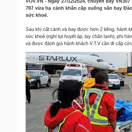
VOV.VN - Ngày 27/12/2024, chuyến bay VN307 
Tin nóng
Việt Nam
787 vừa hạ cánh khẩn cấp xuống sân bay Đào 
Tư vấn luật
Phân tích
sức khoẻ.
Sau khi cất cánh và bay được hơn 2 tiếng, hành kh
Sức khỏe
Đời sống
sức khoẻ (nghi tụt huyết áp, tay chân lạnh), phi h
Dinh dưỡng - món ngon
Nhà đẹp
và được đánh giá hành khách V.T.V cần đi cấp cứu
Cây thuốc
Blog
Sản phụ khoa
Tình yêu - Gia đình
Nhi khoa
Nam khoa
Làm đẹp - giảm cân
Phòng mạch online
Ăn sạch sống khỏe
Cải chính