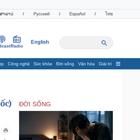
ສາລາວ
/
Русский
/
Español
/
ไทย
English
dcast
Radio
ệp
Công nghệ
Sức khỏe
Đời sống
Văn hóa
Giải trí
inh tế
Thị trường
ất động sản
Giá vàng
hởi nghiệp
Tiêu dùng
Tỷ giá
ốc)
ĐỜI SỐNG
Chứng khoán
Giá cà phê
oanh nghiệp
Công nghệ
hông tin doanh nghiệp
Sành điệu