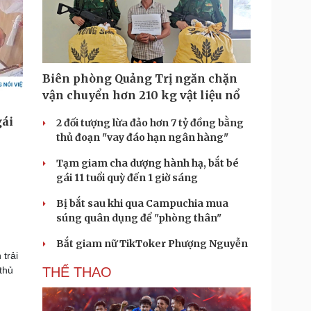
Biên phòng Quảng Trị ngăn chặn
vận chuyển hơn 210 kg vật liệu nổ
2 đối tượng lừa đảo hơn 7 tỷ đồng bằng
thủ đoạn "vay đáo hạn ngân hàng"
Tạm giam cha dượng hành hạ, bắt bé
gái 11 tuổi quỳ đến 1 giờ sáng
Bị bắt sau khi qua Campuchia mua
súng quân dụng để "phòng thân"
Bắt giam nữ TikToker Phượng Nguyễn
trải
THỂ THAO
thủ