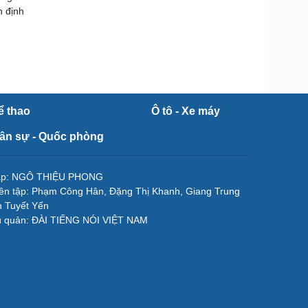
n định
ể thao
Ô tô - Xe máy
ân sự - Quốc phòng
tập: NGÔ THIỆU PHONG
ên tập: Phạm Công Hân, Đặng Thị Khanh, Giang Trung
 Tuyết Yến
ủ quản: ĐÀI TIẾNG NÓI VIỆT NAM