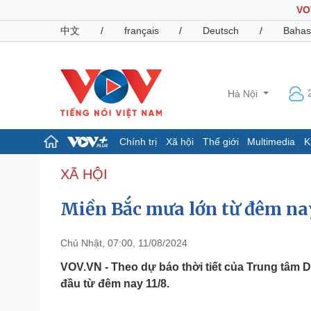
VO
中文
/
français
/
Deutsch
/
Bahas
Hà Nội
Chính trị
Xã hội
Thế giới
Multimedia
K
Chính trị
Xã hội
XÃ HỘI
Đảng
Tin 24h
Miền Bắc mưa lớn từ đêm nay
Tổ chức nhân sự
Dự báo thời tiết
Quốc hội
Giáo dục
Nhận diện sự thật
Dấu ấn VOV
Chủ Nhật, 07:00, 11/08/2024
Việc làm
Biển đảo
VOV.VN - Theo dự báo thời tiết của Trung tâm 
đầu từ đêm nay 11/8.
Pháp luật
Quân sự - Quốc phòng
Vụ án
Vũ khí