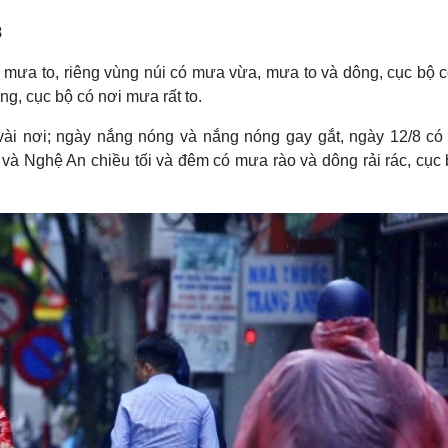
Lịch thi đấu bóng đá
Xe máy
8
Thế giới thể thao
Tư vấn
eSports
V
i mưa to, riêng vùng núi có mưa vừa, mưa to và dông, cục bộ c
Hậu trường
g, cục bộ có nơi mưa rất to.
Văn hóa
Giải trí
D
Sân khấu - Điện ảnh
Nghệ sĩ
vài nơi; ngày nắng nóng và nắng nóng gay gắt, ngày 12/8 có
Văn học
Thời trang
và Nghệ An chiều tối và đêm có mưa rào và dông rải rác, cục 
Âm nhạc
Sao Việt
c
Di sản