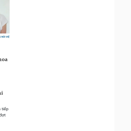
hi
 tiếp
đợt