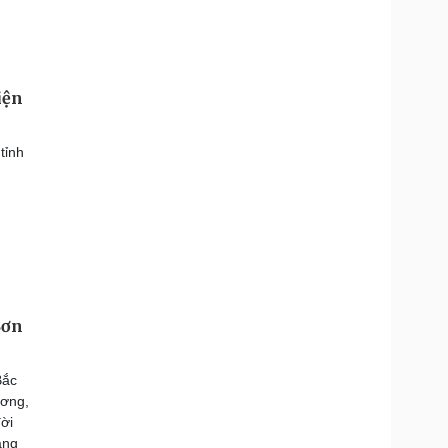
iện
tỉnh
Sơn
Bắc
ương,
đời
ăng