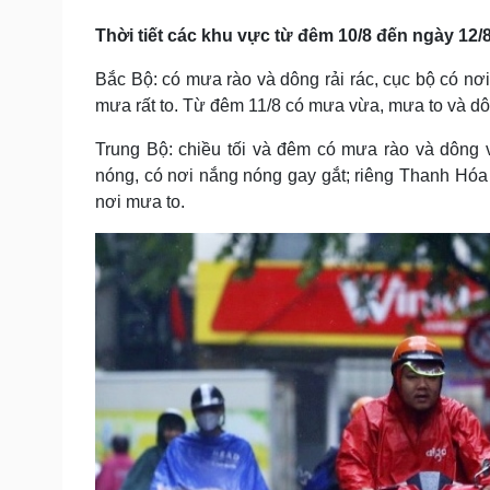
Tin nóng
Việt Nam
Thời tiết các khu vực từ đêm 10/8 đến ngày 12/
Tư vấn luật
Phân tích
Bắc Bộ: có mưa rào và dông rải rác, cục bộ có nơ
mưa rất to. Từ đêm 11/8 có mưa vừa, mưa to và dôn
Sức khỏe
Đời sống
Dinh dưỡng - món ngon
Nhà đẹp
Trung Bộ: chiều tối và đêm có mưa rào và dông 
Cây thuốc
Blog
nóng, có nơi nắng nóng gay gắt; riêng Thanh Hóa 
Sản phụ khoa
Tình yêu - Gia đình
nơi mưa to.
Nhi khoa
Nam khoa
Làm đẹp - giảm cân
Phòng mạch online
Ăn sạch sống khỏe
Cải chính