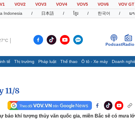
V1
VOV2
VOV3
VOV4
VOV5
VOV6
VOV GT
a Indonesia
/
日本語
/
ខ្មែរ
/
한국어
/
ພາ
27°C
Podcast
Radio
inh tế
Thị trường
Pháp luật
Thể thao
Ô tô - Xe máy
Doanh nghi
Thế giới
Multimedia
K
Quan sát
Video
B
 11/8
Cuộc sống đó đây
Ảnh
K
Hồ sơ
E-Magazine
Infographic
Dự báo khí tượng thủy văn quốc gia, miền Bắc sẽ có mưa lớ
Thể thao
Ô tô - Xe máy
D
Bóng đá
Ô tô
T