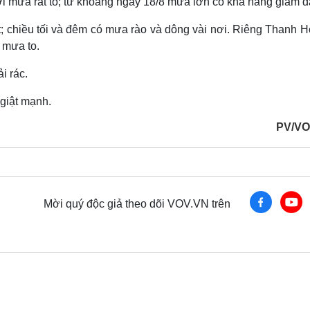
i mưa rất to; từ khoảng ngày 18/8 mưa lớn có khả năng giảm d
; chiều tối và đêm có mưa rào và dông vài nơi. Riêng Thanh H
 mưa to.
i rác.
 giật mạnh.
PV/VO
Mời quý độc giả theo dõi VOV.VN trên