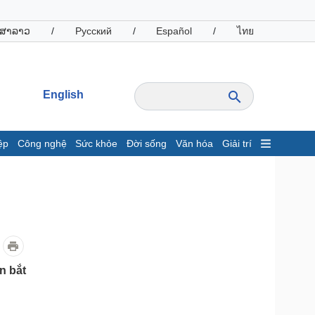
ສາລາວ
/
Русский
/
Español
/
ไทย
English
ệp
Công nghệ
Sức khỏe
Đời sống
Văn hóa
Giải trí
inh tế
Thị trường
ất động sản
Giá vàng
hởi nghiệp
Tiêu dùng
Tỷ giá
Chứng khoán
Giá cà phê
n bắt
oanh nghiệp
Công nghệ
hông tin doanh nghiệp
Sành điệu