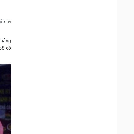
Doanh nghiệp 24h
Tin Công nghệ
Doanh nhân
Trải nghiệm
ì cộng đồng
Chuyển đổi số
ó nơi
u lịch
Podcast
Tư vấn
Câu chuyện thời sự
 nắng
Săn Tour
Đọc truyện đêm khuya
bộ có
heck-in
Cửa sổ tình yêu
Kể chuyện cho bé
Hạt giống tâm hồn