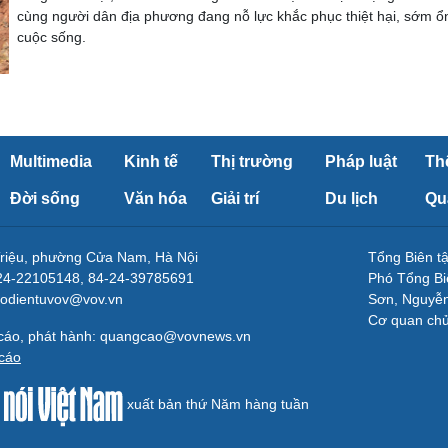
cùng người dân địa phương đang nỗ lực khắc phục thiệt hại, sớm ổ
cuộc sống.
Multimedia
Kinh tế
Thị trường
Pháp luật
Th
Đời sống
Văn hóa
Giải trí
Du lịch
Qu
Triệu, phường Cửa Nam, Hà Nội
Tổng Biên 
-24-22105148, 84-24-39785691
Phó Tổng Bi
aodientuvov@vov.vn
Sơn, Nguyễn
Cơ quan ch
 cáo, phát hành: quangcao@vovnews.vn
cáo
xuất bản thứ Năm hàng tuần