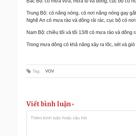
Bắc Bộ: có mưa vừa, mưa to và dông, cục bộ có nơ
Trung Bộ: có nắng nóng, có nơi nắng nóng gay gắt
Nghệ An có mưa rào và dông rải rác, cục bộ có nơi
Nam Bộ: chiều tối và tối 13/8 có mưa rào và dông rả
Trong mưa dông có khả năng xảy ra lốc, sét và gió
Tag:
VOV
Viết bình luận