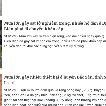
Mưa lớn gây sạt lở nghiêm trọng, nhiều hộ dân ở Đ
Biên phải di chuyển khẩn cấp
VOV.VN - Mưa lớn xảy ra trên diện rộng, kéo dài nhiều ngày qua tại 
Điện Biên đã gây sạt lở nghiêm trọng, nhiều nơi đã phải khẩn cấp di
chuyển dân ra khỏi các cung sạt, vết nứt taluy dương.
Mưa lớn gây nhiều thiệt hại ở huyện Bắc Yên, tỉnh 
La
VOV.VN - Trận mưa lớn đêm qua và rạng sáng nay (5/8) tại huyện 
Yên, tỉnh Sơn La đã gây nhiều thiệt hại, 2 người chết, 1 người bị th
giá trị tài sản thiệt hại ước khoảng 3,5 tỷ đồng, ảnh hưởng lớn đến 
sống sinh hoạt, sản xuất của người dân. Hiện các lực lượng chức n