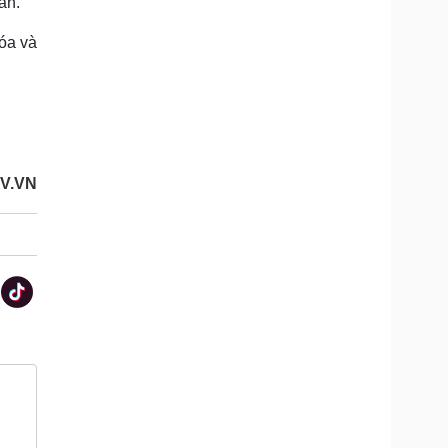
ần.
óa và
V.VN