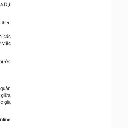
Doanh nghiệp 24h
Tin Công nghệ
ủa Dự
Doanh nhân
Trải nghiệm
ì cộng đồng
Chuyển đổi số
 theo
u lịch
Podcast
n các
Tư vấn
Câu chuyện thời sự
ợ việc
Săn Tour
Đọc truyện đêm khuya
heck-in
Cửa sổ tình yêu
Kể chuyện cho bé
 nước
Hạt giống tâm hồn
 quản
 giữa
c gia
nline