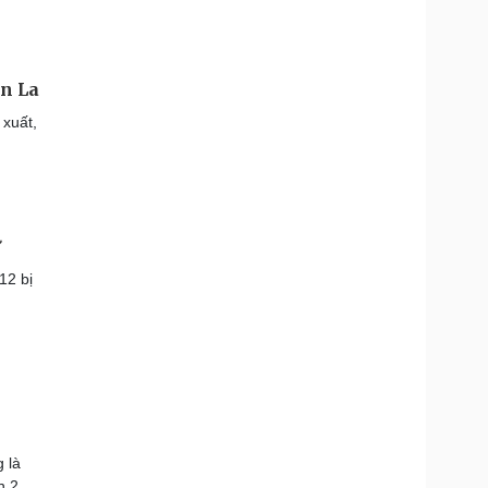
ơn La
 xuất,
12 bị
 là
h 2.