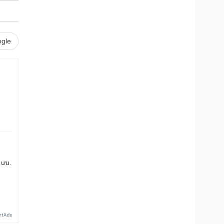
gle
 ưu.