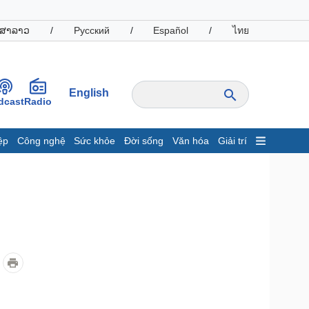
ສາລາວ
/
Русский
/
Español
/
ไทย
English
dcast
Radio
ệp
Công nghệ
Sức khỏe
Đời sống
Văn hóa
Giải trí
inh tế
Thị trường
ất động sản
Giá vàng
hởi nghiệp
Tiêu dùng
Tỷ giá
Chứng khoán
Giá cà phê
oanh nghiệp
Công nghệ
hông tin doanh nghiệp
Sành điệu