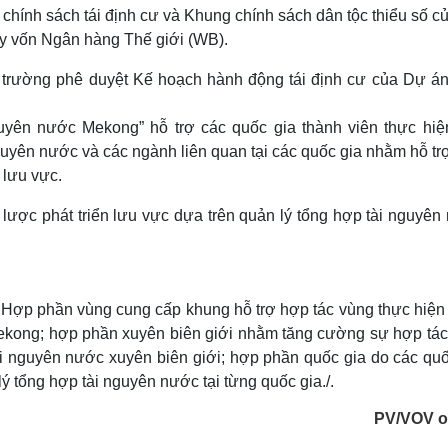
Lịch thi đấu bóng đá
Xe máy
hính sách tái định cư và Khung chính sách dân tộc thiểu số c
Thế giới thể thao
Tư vấn
y vốn Ngân hàng Thế giới (WB).
eSports
V
Hậu trường
trường phê duyệt Kế hoạch hành động tái định cư của Dự án
Văn hóa
Giải trí
D
uyên nước Mekong” hỗ trợ các quốc gia thành viên thực hiệ
Sân khấu - Điện ảnh
Nghệ sĩ
uyên nước và các ngành liên quan tại các quốc gia nhằm hỗ tr
Văn học
Thời trang
 lưu vực.
Âm nhạc
Sao Việt
c
Di sản
lược phát triển lưu vực dựa trên quản lý tổng hợp tài nguyên
 Hợp phần vùng cung cấp khung hỗ trợ hợp tác vùng thực hiện
Mekong; hợp phần xuyên biên giới nhằm tăng cường sự hợp tác
tài nguyên nước xuyên biên giới; hợp phần quốc gia do các quố
ý tổng hợp tài nguyên nước tại từng quốc gia./.
PV/VOV o