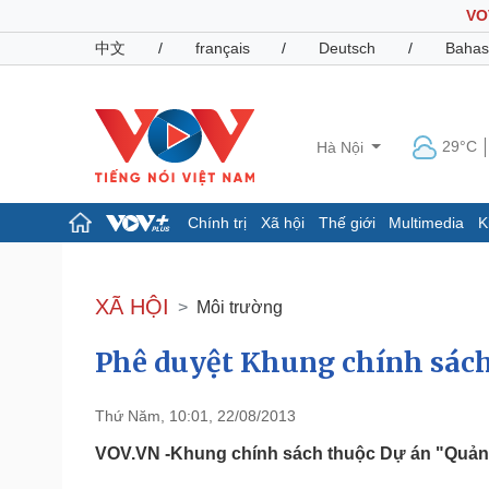
VO
中文
/
français
/
Deutsch
/
Bahas
29°C
Hà Nội
Chính trị
Xã hội
Thế giới
Multimedia
K
Chính trị
Xã hội
Đảng
Tin 24h
XÃ HỘI
Môi trường
Tổ chức nhân sự
Dự báo thời tiết
Quốc hội
Giáo dục
Phê duyệt Khung chính sác
Nhận diện sự thật
Dấu ấn VOV
Việc làm
Biển đảo
Thứ Năm, 10:01, 22/08/2013
Pháp luật
Quân sự - Quốc phòng
VOV.VN -Khung chính sách thuộc Dự án "Quản 
Vụ án
Vũ khí