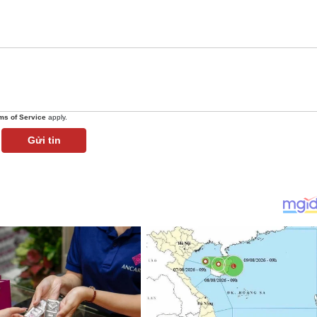
ms of Service
apply.
Gửi tin