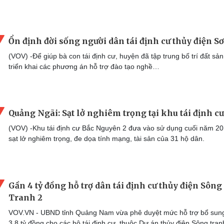
Ổn định đời sống người dân tái định cư thủy điện S
(VOV) -Để giúp bà con tái định cư, huyện đã tập trung bố trí đất sản
triển khai các phương án hỗ trợ đào tạo nghề…
Quảng Ngãi: Sạt lở nghiêm trọng tại khu tái định cư
(VOV) -Khu tái định cư Bắc Nguyên 2 đưa vào sử dụng cuối năm 20
sạt lở nghiêm trọng, đe dọa tính mạng, tài sản của 31 hộ dân.
Gần 4 tỷ đồng hỗ trợ dân tái định cư thủy điện Sông
Tranh 2
VOV.VN - UBND tỉnh Quảng Nam vừa phê duyệt mức hỗ trợ bổ sung
3,8 tỷ đồng cho các hộ tái định cư, thuộc Dự án thủy điện Sông tran