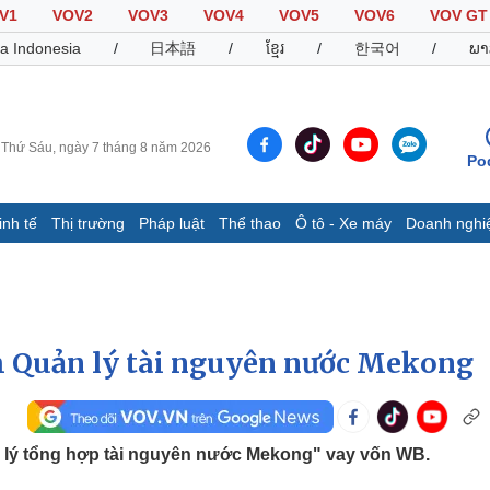
V1
VOV2
VOV3
VOV4
VOV5
VOV6
VOV GT
a Indonesia
/
日本語
/
ខ្មែរ
/
한국어
/
ພາ
Thứ Sáu, ngày 7 tháng 8 năm 2026
Po
inh tế
Thị trường
Pháp luật
Thể thao
Ô tô - Xe máy
Doanh nghi
Thế giới
Multimedia
K
Quan sát
Video
B
Cuộc sống đó đây
Ảnh
K
Hồ sơ
E-Magazine
h Quản lý tài nguyên nước Mekong
Infographic
Thể thao
Ô tô - Xe máy
D
lý tổng hợp tài nguyên nước Mekong" vay vốn WB.
Bóng đá
Ô tô
T