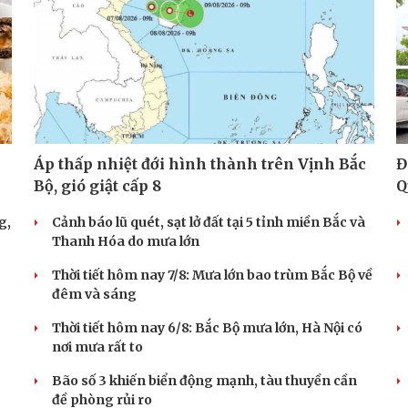
Áp thấp nhiệt đới hình thành trên Vịnh Bắc
Đ
Bộ, gió giật cấp 8
Q
g,
Cảnh báo lũ quét, sạt lở đất tại 5 tỉnh miền Bắc và
Thanh Hóa do mưa lớn
Thời tiết hôm nay 7/8: Mưa lớn bao trùm Bắc Bộ về
đêm và sáng
Thời tiết hôm nay 6/8: Bắc Bộ mưa lớn, Hà Nội có
nơi mưa rất to
Bão số 3 khiến biển động mạnh, tàu thuyền cần
đề phòng rủi ro