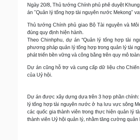
Tin nóng
Việt Nam
Ngày 20/8, Thủ tướng Chính phủ phê duyệt Khung c
Tư vấn luật
Phân tích
án "Quản lý tổng hợp tài nguyên nước Mekong" va
Thủ tướng Chính phủ giao Bộ Tài nguyên và Môi 
đúng quy định hiện hành.
Sức khỏe
Đời sống
Theo Chinhphu, dự án “Quản lý tổng hợp tài ng
Dinh dưỡng - món ngon
Nhà đẹp
phương pháp quản lý tổng hợp trong quản lý tài ng
Cây thuốc
Blog
phát triển bền vững và công bằng trên quy mô toàn
Sản phụ khoa
Tình yêu - Gia đình
Nhi khoa
Dự án cũng hỗ trợ và cung cấp dữ liệu cho Chiến 
Nam khoa
của Uỷ hội.
Làm đẹp - giảm cân
Phòng mạch online
Ăn sạch sống khỏe
Dự án được xây dựng dựa trên 3 hợp phần chính:
Cải chính
lý tổng hợp tài nguyên nước ở hạ lưu vực sông 
các quốc gia thành viên trong thực hiện quản lý 
thành viên Uỷ hội quản lý, nhằm tăng cường quản l