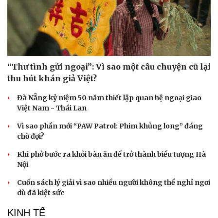
“Thư tình gửi ngoại”: Vì sao một câu chuyện cũ lại
thu hút khán giả Việt?
Đà Nẵng kỷ niệm 50 năm thiết lập quan hệ ngoại giao
Doanh nghiệp
Công nghệ
Việt Nam - Thái Lan
Thông tin doanh nghiệp
Sành điệu
Vì sao phần mới “PAW Patrol: Phim khủng long” đáng
Doanh nghiệp 24h
Tin Công nghệ
chờ đợi?
Doanh nhân
Trải nghiệm
Vì cộng đồng
Chuyển đổi số
Khi phở bước ra khỏi bàn ăn để trở thành biểu tượng Hà
Nội
Cuốn sách lý giải vì sao nhiều người không thể nghỉ ngơi
dù đã kiệt sức
KINH TẾ