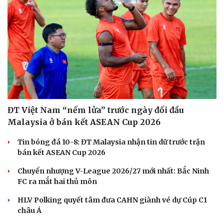
Văn hóa
Giải trí
Sân khấu - Điện ảnh
Nghệ sĩ
Văn học
Thời trang
Âm nhạc
Sao Việt
Di sản
ĐT Việt Nam “nếm lửa” trước ngày đối đầu
Malaysia ở bán kết ASEAN Cup 2026
Tin bóng đá 10-8: ĐT Malaysia nhận tin dữ trước trận
bán kết ASEAN Cup 2026
Chuyển nhượng V-League 2026/27 mới nhất: Bắc Ninh
FC ra mắt hai thủ môn
HLV Polking quyết tâm đưa CAHN giành vé dự Cúp C1
châu Á