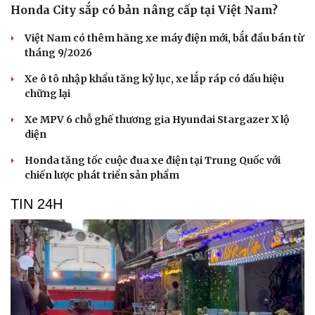
Du lịch
Podcast
Honda City sắp có bản nâng cấp tại Việt Nam?
Tư vấn
Câu chuyện thời sự
Việt Nam có thêm hãng xe máy điện mới, bắt đầu bán từ
Săn Tour
Đọc truyện đêm khuya
tháng 9/2026
check-in
Cửa sổ tình yêu
Kể chuyện cho bé
Xe ô tô nhập khẩu tăng kỷ lục, xe lắp ráp có dấu hiệu
Hạt giống tâm hồn
chững lại
Xe MPV 6 chỗ ghế thương gia Hyundai Stargazer X lộ
diện
Honda tăng tốc cuộc đua xe điện tại Trung Quốc với
chiến lược phát triển sản phẩm
TIN 24H