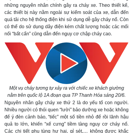
những nguyên nhân chính gây ra cháy xe. Theo thiết kế,
các thiết bị này nằm ngoài sự kiểm soát của xe, dẫn đến
quá tải cho hệ thống điện khi sử dụng dễ gây cháy nổ. Còn
có thể do sử dụng dây điện kém chất lượng hoặc các mối
nối “bất cẩn” cũng dẫn đến nguy cơ chập cháy cao.
Một vụ cháy tương tự xảy ra với chiếc xe khách giường
nằm trên quốc lộ 1A đoạn qua TP Thanh Hóa sáng 20/6.
Nguyên nhân gây cháy xe thứ 2 là do yếu tố con người.
Nhiều người có thói quen “lười” bảo dưỡng xe hoặc không
để ý đèn cảnh báo, “tiếc” một số tiền nhỏ để rồi lãnh hậu
quả to lớn, khiến “xế cưng” tiềm tàng nguy cơ cháy nổ.
Các chi tiết phụ tùng hư hại, gỉ sét,… không được khắc