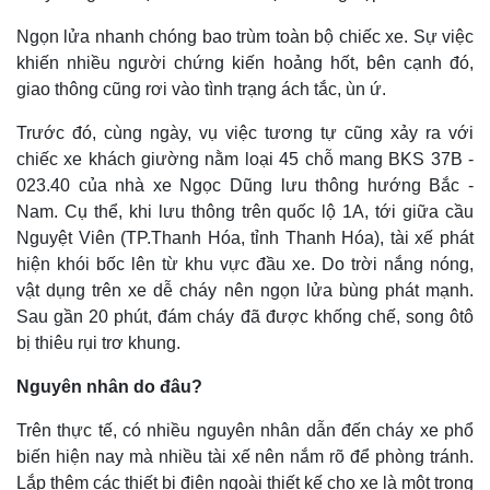
Ngọn lửa nhanh chóng bao trùm toàn bộ chiếc xe. Sự việc
khiến nhiều người chứng kiến hoảng hốt, bên cạnh đó,
giao thông cũng rơi vào tình trạng ách tắc, ùn ứ.
Trước đó, cùng ngày, vụ việc tương tự cũng xảy ra với
Thế giới
Multimedia
chiếc xe khách giường nằm loại 45 chỗ mang BKS 37B -
Quan sát
Video
023.40 của nhà xe Ngọc Dũng lưu thông hướng Bắc -
Cuộc sống đó đây
Ảnh
Nam. Cụ thể, khi lưu thông trên quốc lộ 1A, tới giữa cầu
Hồ sơ
E-Magazine
Nguyệt Viên (TP.Thanh Hóa, tỉnh Thanh Hóa), tài xế phát
Infographic
hiện khói bốc lên từ khu vực đầu xe. Do trời nắng nóng,
vật dụng trên xe dễ cháy nên ngọn lửa bùng phát mạnh.
Sau gần 20 phút, đám cháy đã được khống chế, song ôtô
bị thiêu rụi trơ khung.
Nguyên nhân do đâu?
Trên thực tế, có nhiều nguyên nhân dẫn đến cháy xe phổ
biến hiện nay mà nhiều tài xế nên nắm rõ để phòng tránh.
Lắp thêm các thiết bị điện ngoài thiết kế cho xe là một trong