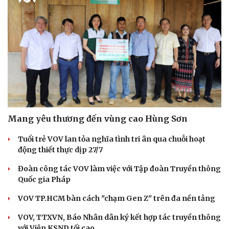
Mang yêu thương đến vùng cao Hùng Sơn
Tuổi trẻ VOV lan tỏa nghĩa tình tri ân qua chuỗi hoạt
động thiết thực dịp 27/7
Đoàn công tác VOV làm việc với Tập đoàn Truyền thông
Quốc gia Pháp
Cải chính
VOV TP.HCM bàn cách "chạm Gen Z" trên đa nền tảng
VOV, TTXVN, Báo Nhân dân ký kết hợp tác truyền thông
với Viện KSND tối cao