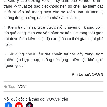
3. Chú ý bảo dưỡng xe định kỳ đảm bảo xe luôn ở tình
trạng kỹ thuật tốt, đặc biệt không nên độ chế, lắp thêm các
thiết bị vào hệ thống điện của xe (đèn, loa, tủ lạnh…)
không đúng hướng dẫn của nhà sản xuất xe;
4. Kiểm tra tình trạng xe trước mỗi chuyến đi, không bơm
lốp quá căng. Hạn chế vận hành xe liên tục trong thời gian
dài dưới điều kiện nhiệt độ cao (cần có thời gian nghỉ phù
hợp).
5. Sử dụng nhiên liệu đạt chuẩn tại các cây xăng, trạm
nhiên liệu hợp pháp; không sử dụng nhiên liệu không rõ
nguồn gốc./.
Phi Long/VOV.VN
Tag:
VOV
Pháp luật
Quân sự - Quốc phòng
Mời quý độc giả theo dõi VOV.VN trên
Vụ án
Vũ khí