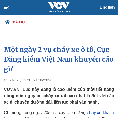
English
XÃ HỘI
/
Một ngày 2 vụ cháy xe ô tô, Cục
Chính trị
Xã hội
Đảng
Tin 24h
Đăng kiểm Việt Nam khuyến cáo
Tổ chức nhân sự
Dự báo thời tiết
gì?
Quốc hội
Giáo dục
Nhận diện sự thật
Dấu ấn VOV
Việc làm
Chủ Nhật, 15:28, 21/06/2020
Biển đảo
VOV.VN -Lúc này đang là cao điểm của thời tiết nắng
nóng nên nguy cơ cháy xe rất cao nhất là đối với các
xe di chuyển đường dài, liên tục phải vận hành.
Chỉ riêng trong ngày 20/6 đã xảy ra tới 2 vụ
cháy xe khách