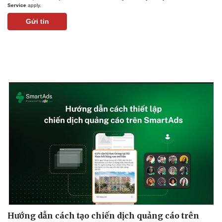
Service
apply.
Gửi tin
Thể thao
Ô tô - Xe máy
Bóng đá
Ô tô
Lịch thi đấu bóng đá
Xe máy
Thế giới thể thao
Tư vấn
eSports
Hậu trường
Hướng dẫn cách tạo chiến dịch quảng cáo trên