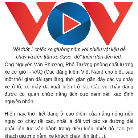
Kinh tế
Thị trường
Bất động sản
Giá vàng
Khởi nghiệp
Tiêu dùng
Tỷ giá
Chứng khoán
Giá cà phê
Nội thất 1 chiếc xe giường nằm với nhiều vật liệu dễ
cháy
và trên trần xe được "độ" thêm dàn đèn led.
Ông Nguyễn Văn Phương, Phó Trưởng phòng chất lượng
xe cơ giới - VAQ (Cục đăng kiểm Việt Nam) cho biết, sau
một thời gian dài tạm lắng, thời gian gần đây các vụ cháy
xe ô tô, xe máy đã xuất hiện trở lại. Các vụ cháy đang
được cơ quan chức năng tích cực xem xét, xác định
nguyên nhân.
Hiện nay, thời tiết đang ở cao điểm của nắng nóng nên
nguy cơ cháy rất cao, nhất là đối với các xe đường dài
phải liên tục vận hành trong điều kiện nhiệt độ cao (xe
khách giường nằm, xe khách chạy liên tỉnh…).