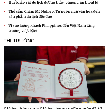
Huế khảo sát du lịch đường thủy, phương án thoát lũ
Thổ cẩm Chăm Mỹ Nghiệp: Từ ngôn ngữ văn hóa đến
sản phẩm du lịch độc đáo
Vì sao lượng khách Philippines đến Việt Nam tăng
Sức khỏe
Đời sống
trưởng vượt bậc?
Dinh dưỡng - món ngon
Nhà đẹp
THỊ TRƯỜNG
Cây thuốc
Blog
Sản phụ khoa
Tình yêu - Gia đình
Nhi khoa
Nam khoa
Làm đẹp - giảm cân
Phòng mạch online
Ăn sạch sống khỏe
Giá bạc hôm nay: Giá bạc trong nước ở mức 62,42