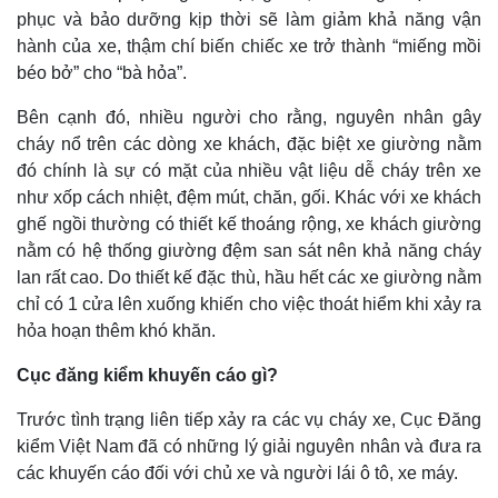
phục và bảo dưỡng kịp thời sẽ làm giảm khả năng vận
hành của xe, thậm chí biến chiếc xe trở thành “miếng mồi
béo bở” cho “bà hỏa”.
Bên cạnh đó, nhiều người cho rằng, nguyên nhân gây
cháy nổ trên các dòng xe khách, đặc biệt xe giường nằm
đó chính là sự có mặt của nhiều vật liệu dễ cháy trên xe
như xốp cách nhiệt, đệm mút, chăn, gối. Khác với xe khách
ghế ngồi thường có thiết kế thoáng rộng, xe khách giường
nằm có hệ thống giường đệm san sát nên khả năng cháy
lan rất cao. Do thiết kế đặc thù, hầu hết các xe giường nằm
chỉ có 1 cửa lên xuống khiến cho việc thoát hiểm khi xảy ra
hỏa hoạn thêm khó khăn.
Cục đăng kiểm khuyến cáo gì?
Trước tình trạng liên tiếp xảy ra các vụ cháy xe, Cục Đăng
kiểm Việt Nam đã có những lý giải nguyên nhân và đưa ra
các khuyến cáo đối với chủ xe và người lái ô tô, xe máy.