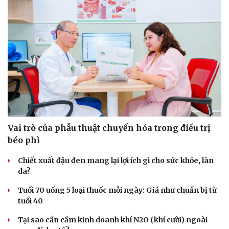
Vai trò của phẫu thuật chuyển hóa trong điều trị
béo phì
Du lịch
Podcast
Chiết xuất đậu đen mang lại lợi ích gì cho sức khỏe, làn
Tư vấn
Câu chuyện thời sự
da?
Săn Tour
Đọc truyện đêm khuya
check-in
Cửa sổ tình yêu
Tuổi 70 uống 5 loại thuốc mỗi ngày: Giá như chuẩn bị từ
Kể chuyện cho bé
tuổi 40
Hạt giống tâm hồn
Tại sao cần cấm kinh doanh khí N2O (khí cười) ngoài