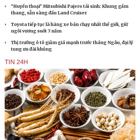
"Huyền thoại" Mitsubishi Pajero tái sinh: Khung gầm
thang, sẵn sàng đấu Land Cruiser
Toyota tiếp tục là hãng xe bán chạy nhất thế giới, giữ
ngôi vương suốt 7 năm
Thị trường ô tô giảm giá mạnh trước tháng Ngâu, đại lý
tung ưu đãi khủng
TIN 24H
Văn hóa
Giải trí
Sân khấu - Điện ảnh
Nghệ sĩ