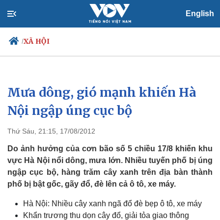
English
XÃ HỘI
/
Mưa dông, gió mạnh khiến Hà
Chính trị
Xã hội
Đảng
Tin 24h
Nội ngập úng cục bộ
Tổ chức nhân sự
Dự báo thời tiết
Quốc hội
Giáo dục
Thứ Sáu, 21:15, 17/08/2012
Nhận diện sự thật
Dấu ấn VOV
Việc làm
Do ảnh hưởng của cơn bão số 5 chiều 17/8 khiến khu
Biển đảo
vực Hà Nội nổi dông, mưa lớn. Nhiều tuyến phố bị úng
ngập cục bộ, hàng trăm cây xanh trên địa bàn thành
phố bị bật gốc, gãy đổ, đè lên cả ô tô, xe máy.
Hà Nội: Nhiều cây xanh ngã đổ đè bẹp ô tô, xe máy
Khẩn trương thu dọn cây đổ, giải tỏa giao thông