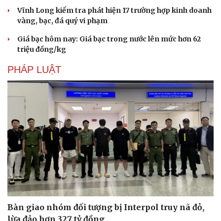
Vĩnh Long kiểm tra phát hiện 17 trường hợp kinh doanh
vàng, bạc, đá quý vi phạm
Giá bạc hôm nay: Giá bạc trong nước lên mức hơn 62
triệu đồng/kg
Doanh nghiệp
Công nghệ
PHÁP LUẬT
Thông tin doanh nghiệp
Sành điệu
Doanh nghiệp 24h
Tin Công nghệ
Doanh nhân
Trải nghiệm
Vì cộng đồng
Chuyển đổi số
Bàn giao nhóm đối tượng bị Interpol truy nã đỏ,
lừa đảo hơn 327 tỷ đồng