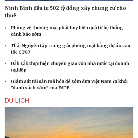
Ninh Bình đầu tư 502 tỷ đồng xây chung cư cho
thuê
Phòng vệ thương mại phát huy hiệu quả từ hệ thống
cảnh báo sớm
Thái Nguyên tập trung giải phóng mặt bằng dự án cao
tốc CT07
Đắk Lắk thực hiện chuyển giao vốn nhà nước tại doanh
Thể thao
Ô tô - Xe máy
nghiệp
Bóng đá
Ô tô
Lịch thi đấu bóng đá
Xe máy
Giám sát tài sản mã hóa để sớm đưa Việt Nam ra khỏi
Thế giới thể thao
Tư vấn
"danh sách xám" của FATF
eSports
Hậu trường
DU LỊCH