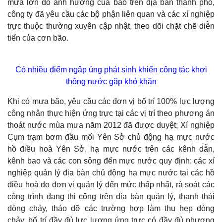
mưa lớn do ảnh hưởng của bão trên địa bàn thành phố,
công ty đã yêu cầu các bộ phận liên quan và các xí nghiệp
trực thuộc thường xuyên cập nhật, theo dõi chặt chẽ diễn
tiến của cơn bão.
Có nhiều điểm ngập úng phát sinh khiến công tác khơi
thông nước gặp khó khăn
Khi có mưa bão, yêu cầu các đơn vị bố trí 100% lực lượng
công nhân thực hiện ứng trực tại các vị trí theo phương án
thoát nước mùa mưa năm 2012 đã được duyệt; Xí nghiệp
Cụm trạm bơm đầu mối Yên Sở chủ động hạ mực nước
hồ điều hoà Yên Sở, hạ mực nước trên các kênh dẫn,
kênh bao và các con sông đến mực nước quy định; các xí
nghiệp quản lý địa bàn chủ động hạ mực nước tại các hồ
điều hoà do đơn vị quản lý đến mức thấp nhất, rà soát các
công trình đang thi công trên địa bàn quản lý, thanh thải
dòng chảy, tháo dỡ các trường hợp làm thu hẹp dòng
chảy, bố trí đầy đủ lực lượng ứng trực có đầy đủ phương