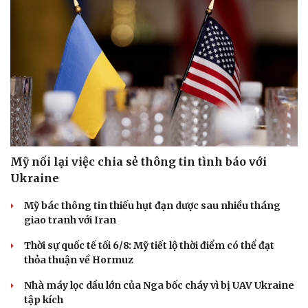
Dinh dưỡng - món ngon
Nhà đẹp
Cây thuốc
Blog
Sản phụ khoa
Tình yêu - Gia đình
Nhi khoa
Nam khoa
Làm đẹp - giảm cân
Phòng mạch online
Ăn sạch sống khỏe
Mỹ nối lại việc chia sẻ thông tin tình báo với
Ukraine
Mỹ bác thông tin thiếu hụt đạn dược sau nhiều tháng
giao tranh với Iran
Thời sự quốc tế tối 6/8: Mỹ tiết lộ thời điểm có thể đạt
thỏa thuận về Hormuz
Nhà máy lọc dầu lớn của Nga bốc cháy vì bị UAV Ukraine
tập kích