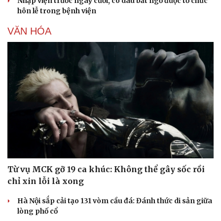
Nhập viện trước ngày cưới, cô dâu bất ngờ được tổ chức
hôn lễ trong bệnh viện
VĂN HÓA
Từ vụ MCK gỡ 19 ca khúc: Không thể gây sốc rồi
chỉ xin lỗi là xong
Hà Nội sắp cải tạo 131 vòm cầu đá: Đánh thức di sản giữa
lòng phố cổ