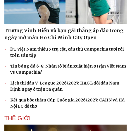
Trương Vinh Hiển và bạn gái thắng áp đảo trong
ngày mở màn Ho Chi Minh City Open
ĐT Việt Nam thiếu 5 trụ cột, cầu thủ Campuchia tươi rói
trên sân tập
Tin bóng đá 6-8: Nhân tố bí ẩn xuất hiện ở trận Việt Nam
vs Campuchia?
Lịch thi đấu V-League 2026/2027: HAGL đối đầu Nam
Định ngay ở trận ra quân
Kết quả bốc thăm Cúp Quốc gia 2026/2027: CAHN và Hà
Nội FC dễ thở
THẾ GIỚI
Sức khỏe
Đời sống