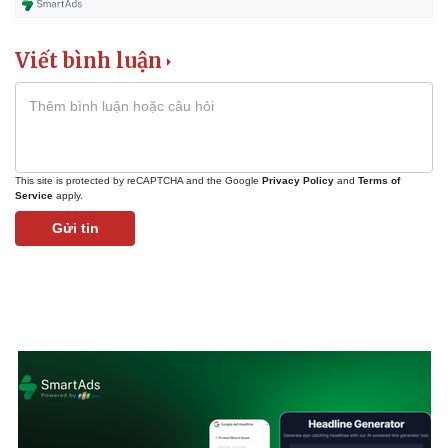
Bất động sản
Giá vàng
Khởi nghiệp
Tiêu dùng
Viết bình luận
Tỷ giá
Chứng khoán
Giá cà phê
This site is protected by reCAPTCHA and the Google
Privacy Policy
and
Terms of
Service
apply.
Gửi tin