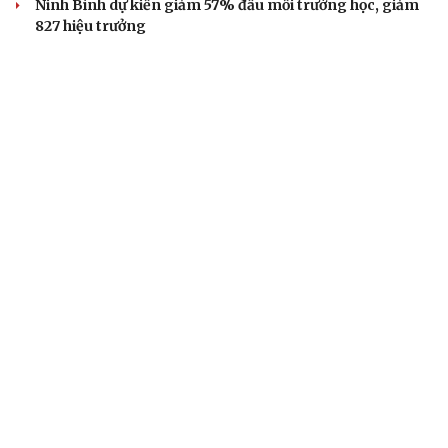
Ninh Bình dự kiến giảm 57% đầu mối trường học, giảm
827 hiệu trưởng
Bộ GD&ĐT hướng dẫn thi lại tại điểm thi Trường THPT
Chuyên Tuyên Quang
Trường Phổ thông nội trú liên cấp A Lưới 3, A Lưới 4 vận
hành thử
BÁO ĐIỆN TỬ TIẾNG NÓI VIỆT NAM
Trụ sở: 37 Bà Triệu, phường Cửa Nam, Hà Nội
Điện thoại: 84-24-22105148, 84-24-39785691
Thư điện tử: baodientuvov@vov.vn
Liên hệ quảng cáo, phát hành: quangcao@vovnews.vn