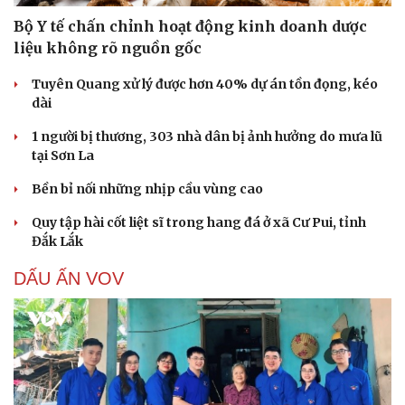
Văn học
Thời trang
Bộ Y tế chấn chỉnh hoạt động kinh doanh dược
Âm nhạc
Sao Việt
liệu không rõ nguồn gốc
Di sản
Tuyên Quang xử lý được hơn 40% dự án tồn đọng, kéo
dài
1 người bị thương, 303 nhà dân bị ảnh hưởng do mưa lũ
tại Sơn La
Bền bỉ nối những nhịp cầu vùng cao
Quy tập hài cốt liệt sĩ trong hang đá ở xã Cư Pui, tỉnh
Đắk Lắk
DẤU ẤN VOV