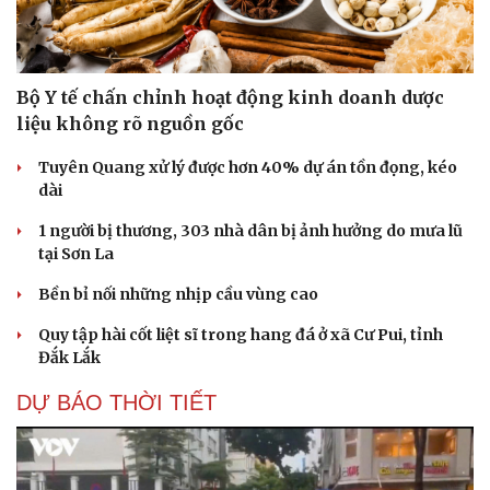
Bộ Y tế chấn chỉnh hoạt động kinh doanh dược
liệu không rõ nguồn gốc
Tuyên Quang xử lý được hơn 40% dự án tồn đọng, kéo
dài
Cải chính
1 người bị thương, 303 nhà dân bị ảnh hưởng do mưa lũ
tại Sơn La
Bền bỉ nối những nhịp cầu vùng cao
Quy tập hài cốt liệt sĩ trong hang đá ở xã Cư Pui, tỉnh
Đắk Lắk
DỰ BÁO THỜI TIẾT