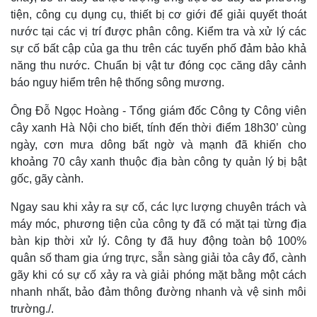
tiện, công cụ dụng cụ, thiết bị cơ giới để giải quyết thoát
nước tại các vị trí được phân công. Kiểm tra và xử lý các
sự cố bất cập của ga thu trên các tuyến phố đảm bảo khả
năng thu nước. Chuẩn bị vật tư đóng cọc căng dây cảnh
Thế giới
Multimedia
báo nguy hiểm trên hệ thống sông mương.
Quan sát
Video
Ông Đỗ Ngọc Hoàng - Tổng giám đốc Công ty Công viên
Cuộc sống đó đây
Ảnh
cây xanh Hà Nội cho biết, tính đến thời điểm 18h30’ cùng
Hồ sơ
E-Magazine
Infographic
ngày, cơn mưa dông bất ngờ và mạnh đã khiến cho
khoảng 70 cây xanh thuộc địa bàn công ty quản lý bị bật
gốc, gãy cành.
Ngay sau khi xảy ra sự cố, các lực lượng chuyên trách và
máy móc, phương tiện của công ty đã có mặt tại từng địa
bàn kịp thời xử lý. Công ty đã huy động toàn bộ 100%
quân số tham gia ứng trực, sẵn sàng giải tỏa cây đổ, cành
gãy khi có sự cố xảy ra và giải phóng mặt bằng một cách
nhanh nhất, bảo đảm thông đường nhanh và vệ sinh môi
trường./.