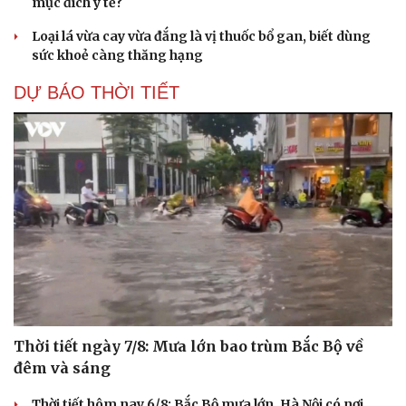
mục đích y tế?
Loại lá vừa cay vừa đắng là vị thuốc bổ gan, biết dùng
sức khoẻ càng thăng hạng
DỰ BÁO THỜI TIẾT
Thời tiết ngày 7/8: Mưa lớn bao trùm Bắc Bộ về
đêm và sáng
Thời tiết hôm nay 6/8: Bắc Bộ mưa lớn, Hà Nội có nơi