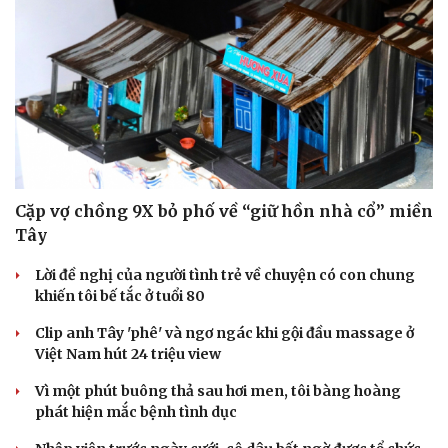
Cặp vợ chồng 9X bỏ phố về “giữ hồn nhà cổ” miền
Tây
Lời đề nghị của người tình trẻ về chuyện có con chung
khiến tôi bế tắc ở tuổi 80
Clip anh Tây 'phê' và ngơ ngác khi gội đầu massage ở
Pháp luật
Quân sự - Quốc phòng
Việt Nam hút 24 triệu view
Vụ án
Vũ khí
Vì một phút buông thả sau hơi men, tôi bàng hoàng
Tin nóng
Việt Nam
phát hiện mắc bệnh tình dục
Tư vấn luật
Phân tích