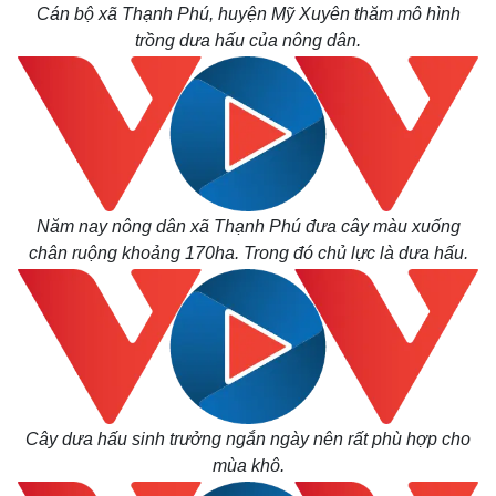
Cán bộ xã Thạnh Phú, huyện Mỹ Xuyên thăm mô hình
trồng dưa hấu của nông dân.
Năm nay nông dân xã Thạnh Phú đưa cây màu xuống
chân ruộng khoảng 170ha. Trong đó chủ lực là dưa hấu.
Thế giới
Multimedia
Quan sát
Video
Cuộc sống đó đây
Ảnh
Hồ sơ
E-Magazine
Infographic
Cây dưa hấu sinh trưởng ngắn ngày nên rất phù hợp cho
mùa khô.