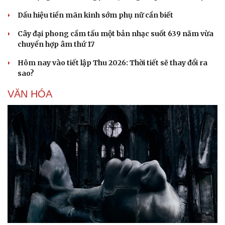
Dấu hiệu tiền mãn kinh sớm phụ nữ cần biết
Cây đại phong cầm tấu một bản nhạc suốt 639 năm vừa
chuyển hợp âm thứ 17
Hôm nay vào tiết lập Thu 2026: Thời tiết sẽ thay đổi ra
sao?
Sức khỏe
Đời sống
Dinh dưỡng - món ngon
Nhà đẹp
VĂN HÓA
Cây thuốc
Blog
Sản phụ khoa
Tình yêu - Gia đình
Nhi khoa
Nam khoa
Làm đẹp - giảm cân
Phòng mạch online
Ăn sạch sống khỏe