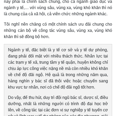
này phải là chính sách chung, cho cả ngành giáo dục và
ngành y tế,… với vùng sâu, vùng xa, vùng khó khăn thì nó
là chung của cả xã hội, cả viên chức những ngành khác.
Tôi nghĩ nên chăng có một chính sách ưu đãi chung cho
những cán bộ về công tác vùng sâu, vùng xa, vùng khó
khăn thì sẽ đồng bộ hơn.
Ngành y tế, đặc biệt là y tế cơ sở và y tế dự phòng,
đang phải đối mặt với nhiều thách thức. Nhân lực tại
các trạm y tế xã, trung tâm y tế quận, huyện không chỉ
chịu áp lực công việc nặng nề mà còn nhiều khó khăn
về chế độ đãi ngộ. Hệ quả là trong những năm qua,
hàng nghìn y bác sĩ đã thôi việc hoặc chuyển sang
khu vực tư nhân, nơi có chế độ đãi ngộ tốt hơn.
Do vậy, để thu hút, duy trì đội ngũ bác sĩ, dược sĩ, điều
dưỡng, nhất là những người có trình độ đại học trở
lên, về công tác tại các đơn vị sự nghiệp y tế tuyến cơ