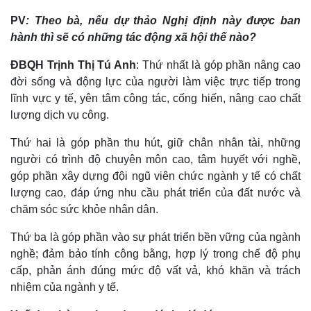
PV
: Theo bà, nếu dự thảo Nghị định này được ban
hành thì sẽ có những tác động xã hội thế nào?
ĐBQH Trịnh Thị Tú Anh
: Thứ nhất là góp phần nâng cao
đời sống và động lực của người làm việc trực tiếp trong
lĩnh vực y tế, yên tâm công tác, cống hiến, nâng cao chất
lượng dịch vụ công.
Thứ hai là góp phần thu hút, giữ chân nhân tài, những
người có trình độ chuyên môn cao, tâm huyết với nghề,
góp phần xây dựng đội ngũ viên chức ngành y tế có chất
lượng cao, đáp ứng nhu cầu phát triển của đất nước và
chăm sóc sức khỏe nhân dân.
Thể thao
Ô tô - Xe máy
Bóng đá
Ô tô
Thứ ba là góp phần vào sự phát triển bền vững của ngành
Lịch thi đấu bóng đá
Xe máy
nghề; đảm bảo tính công bằng, hợp lý trong chế độ phụ
Thế giới thể thao
Tư vấn
cấp, phản ánh đúng mức độ vất vả, khó khăn và trách
eSports
nhiệm của ngành y tế.
Hậu trường