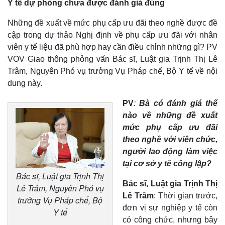
Y tế dự phòng chưa được đánh giá đúng
Những đề xuất về mức phụ cấp ưu đãi theo nghề được đề
cập trong dự thảo Nghị định về phụ cấp ưu đãi với nhân
viên y tế liệu đã phù hợp hay cần điều chỉnh những gì? PV
VOV Giao thông phỏng vấn Bác sĩ, Luật gia Trịnh Thị Lê
Trâm, Nguyên Phó vụ trưởng Vụ Pháp chế, Bộ Y tế về nội
dung này.
PV
:
Bà có đánh giá thế
nào về những đề xuất
mức phụ cấp ưu đãi
theo nghề với viên chức,
người lao động làm việc
tại cơ sở y tế công lập?
Bác sĩ, Luật gia Trịnh Thị
Bác sĩ, Luật gia Trịnh Thị
Lê Trâm, Nguyên Phó vụ
Lê Trâm
: Thời gian trước,
trưởng Vụ Pháp chế, Bộ
đơn vị sự nghiệp y tế còn
Y tế
có công chức, nhưng bây