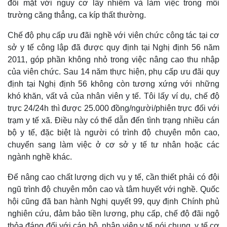
đối mặt với nguy cơ lây nhiễm và làm việc trong môi
trường căng thẳng, ca kíp thất thường.
Chế độ phụ cấp ưu đãi nghề với viên chức công tác tại cơ
sở y tế công lập đã được quy định tại Nghị định 56 năm
2011, góp phần không nhỏ trong việc nâng cao thu nhập
của viên chức. Sau 14 năm thực hiện, phụ cấp ưu đãi quy
định tại Nghị định 56 không còn tương xứng với những
khó khăn, vất vả của nhân viên y tế. Tôi lấy ví dụ, chế độ
trực 24/24h thì được 25.000 đồng/người/phiên trực đối với
trạm y tế xã. Điều này có thể dẫn đến tình trạng nhiều cán
bộ y tế, đặc biệt là người có trình độ chuyên môn cao,
chuyển sang làm việc ở cơ sở y tế tư nhân hoặc các
ngành nghề khác.
Để nâng cao chất lượng dịch vụ y tế, cần thiết phải có đội
ngũ trình độ chuyên môn cao và tâm huyết với nghề. Quốc
hội cũng đã ban hành Nghị quyết 99, quy định Chính phủ
nghiên cứu, đảm bảo tiền lương, phụ cấp, chế độ đãi ngộ
thỏa đáng đối với cán bộ, nhân viên y tế nói chung, y tế cơ