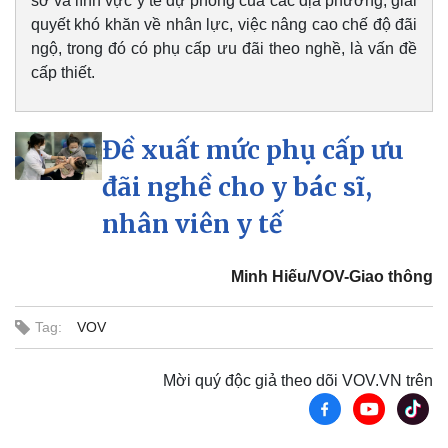
sở và lĩnh vực y tế dự phòng của các địa phương, giải
quyết khó khăn về nhân lực, việc nâng cao chế độ đãi
ngộ, trong đó có phụ cấp ưu đãi theo nghề, là vấn đề
cấp thiết.
Đề xuất mức phụ cấp ưu
Sức khỏe
Đời sống
Dinh dưỡng - món ngon
Nhà đẹp
đãi nghề cho y bác sĩ,
Cây thuốc
Blog
Sản phụ khoa
Tình yêu - Gia đình
nhân viên y tế
Nhi khoa
Nam khoa
Minh Hiếu/VOV-Giao thông
Làm đẹp - giảm cân
Phòng mạch online
Ăn sạch sống khỏe
Tag:
VOV
Mời quý độc giả theo dõi VOV.VN trên