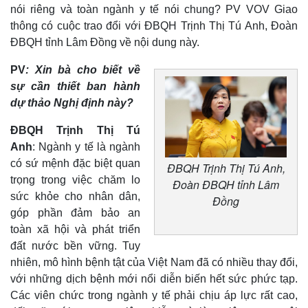
nói riêng và toàn ngành y tế nói chung? PV VOV Giao
thông có cuộc trao đổi với ĐBQH Trịnh Thị Tú Anh, Đoàn
Kinh tế
Thị trường
ĐBQH tỉnh Lâm Đồng về nội dung này.
Bất động sản
Giá vàng
Khởi nghiệp
Tiêu dùng
PV
: Xin bà cho biết về
Tỷ giá
sự cần thiết ban hành
Chứng khoán
dự thảo Nghị định này?
Giá cà phê
ĐBQH Trịnh Thị Tú
Anh
: Ngành y tế là ngành
có sứ mệnh đặc biệt quan
ĐBQH Trịnh Thị Tú Anh,
trọng trong việc chăm lo
Đoàn ĐBQH tỉnh Lâm
sức khỏe cho nhân dân,
Đồng
góp phần đảm bảo an
toàn xã hội và phát triển
đất nước bền vững. Tuy
nhiên, mô hình bệnh tật của Việt Nam đã có nhiều thay đổi,
với những dịch bệnh mới nổi diễn biến hết sức phức tạp.
Các viên chức trong ngành y tế phải chịu áp lực rất cao,