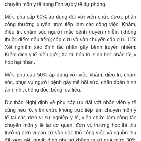
chuyên môn y tế trong lĩnh vực y tế dự phòng.
Mức phụ cấp 60% áp dụng đối với viên chức được phân
công thường xuyên, trực tiếp làm các công việc: Khám,
điều trị, chăm sóc người mắc bệnh truyền nhiễm (không
thuộc điểm nêu trên); cấp cứu và vận chuyển cấp cứu 115;
Xét nghiệm xác định tác nhân gây bệnh truyền nhiễm;
Kiểm dịch y tế biên giới; Xạ trị, hóa trị, sinh học phân tử, y
học hạt nhân.
Mức phụ cấp 50% áp dụng với việc khám, điều trị, chăm
sóc, phục vụ người bệnh gây mê hồi sức, chẩn đoán hình
ảnh, nhi, chống độc, bỏng, da liễu.
Dự thảo Nghị định về phụ cấp ưu đãi với nhân viên y tế
cũng nêu rõ, viên chức không trực tiếp làm chuyên môn y
Thế giới
Multimedia
tế tại các đơn vị sự nghiệp y tế, viên chức làm công tác
Quan sát
Video
chuyên môn y tế tại cơ quan, đơn vị, trường học thì thủ
Cuộc sống đó đây
Ảnh
trưởng đơn vị căn cứ vào đặc thù công việc và nguồn thu
Hồ sơ
E-Magazine
để xem xét, quyết định nhưng không vượt quá mức 30%