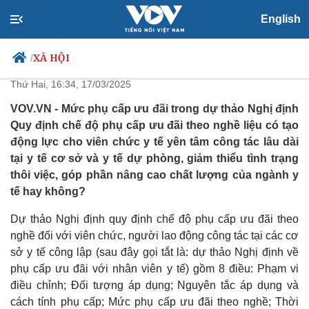
English
Mức phụ cấp ưu đãi mới có đủ
thu hút y bác sĩ về tuyến cơ sở?
XÃ HỘI
/
Thứ Hai, 16:34, 17/03/2025
VOV.VN - Mức phụ cấp ưu đãi trong dự thảo Nghị định
Quy định chế độ phụ cấp ưu đãi theo nghề liệu có tạo
Chính trị
Xã hội
động lực cho viên chức y tế yên tâm công tác lâu dài
Đảng
Tin 24h
tại y tế cơ sở và y tế dự phòng, giảm thiểu tình trạng
Tổ chức nhân sự
Dự báo thời tiết
thôi việc, góp phần nâng cao chất lượng của ngành y
Quốc hội
Giáo dục
tế hay không?
Nhận diện sự thật
Dấu ấn VOV
Việc làm
Dự thảo Nghị định quy định chế độ phụ cấp ưu đãi theo
Biển đảo
nghề đối với viên chức, người lao động công tác tại các cơ
sở y tế công lập (sau đây gọi tắt là: dự thảo Nghị định về
phụ cấp ưu đãi với nhân viên y tế) gồm 8 điều: Phạm vi
điều chỉnh; Đối tượng áp dụng; Nguyên tắc áp dụng và
cách tính phụ cấp; Mức phụ cấp ưu đãi theo nghề; Thời