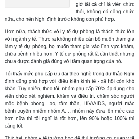
giờ tất cả chỉ là viên chức
thôi, không có công chức
nữa, cho nên Nghị định trước không còn phù hợp.
Hơn nữa, thách thức với y tế dự phòng là thách thức lớn
với ngành y tế. Thực ra không nhiều cán bộ muốn tham gia
làm y tế dự phòng, họ muốn tham gia vào lĩnh vực khám,
chữa bệnh nhiều hơn. Y tế dự phòng rất là cần thiết nhưng
chưa được đánh giá đúng với tầm quan trọng của nó.
Tôi thấy mức phụ cấp ưu đãi theo nghề trong dự thảo Nghị
định cũng phù hợp với điều kiện kinh tế - xã hội còn khó
khăn. Tuy nhiên, theo tôi, nhóm phụ cấp 70% áp dụng cho
viên chức xét nghiệm, khám và điều trị, chăm sóc người
mắc bệnh phong, lao, tâm thần, HIV/AIDS, người mắc
bệnh truyền nhiễm nhóm A,… nhóm này đưa lên mức cao
hơn nữa thì tôi nghĩ là tốt hơn, lên 90% hoặc 100% thì
càng tốt.
Thứ hai, nhóm y tế trường học để thủ trưởng cơ quan y tế