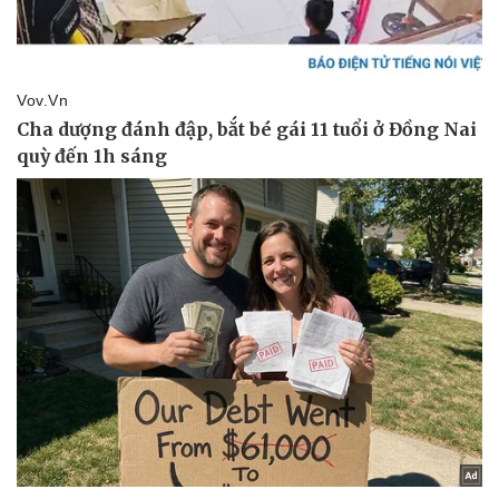
Văn hóa
Giải trí
Sân khấu - Điện ảnh
Nghệ sĩ
Văn học
Thời trang
Âm nhạc
Sao Việt