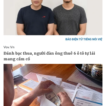
Du lịch
Podcast
Tư vấn
Câu chuyện thời sự
Săn Tour
Đọc truyện đêm khuya
check-in
Cửa sổ tình yêu
Kể chuyện cho bé
Hạt giống tâm hồn