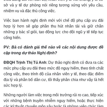
sở và y tế dự phòng nói riêng tương xứng với yêu cầu,
nhiệm vụ và đặc thù công việc.
Việc ban hành nghị định mới với chế độ phụ cấp ưu đãi
hợp lý hơn sẽ góp phần thu hút nhân tài và giữ chân
những y bác sĩ giỏi, tạo động lực cho đội ngũ y tế tiếp tục
cống hiến.
PV
: Bà có đánh giá thế nào về các nội dung được đề
Pháp luật
Quân sự - Quốc phòng
cập trong dự thảo Nghị định?
Vụ án
Vũ khí
Tin nóng
Việt Nam
ĐBQH Trịnh Thị Tú Anh
: Dự thảo nghị định có đưa ra các
Tư vấn luật
Phân tích
mức phụ cấp ưu đãi theo mức độ nguy hiểm, theo tính chất
công việc, theo trình độ của nhân viên y tế, theo đặc điểm
địa lý và phân bố dân cư, tôi thấy phân chia như vậy là hết
sức hợp lý.
Những người làm việc trong môi trường rủi ro cao, tiếp xúc
với những bệnh truyền nhiễm nguy hiểm, hoặc thực hiện
các kỹ thuật chuyên môn sâu hoặc là những viên chức làm