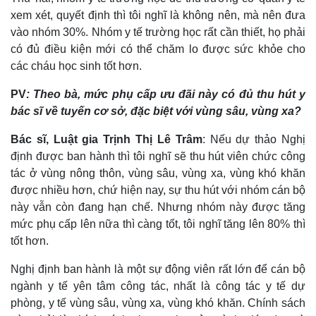
Doanh nghiệp
Công nghệ
xem xét, quyết định thì tôi nghĩ là không nên, mà nên đưa
Thông tin doanh nghiệp
Sành điệu
vào nhóm 30%. Nhóm y tế trường học rất cần thiết, họ phải
Doanh nghiệp 24h
Tin Công nghệ
có đủ điều kiện mới có thể chăm lo được sức khỏe cho
Doanh nhân
Trải nghiệm
các cháu học sinh tốt hơn.
Vì cộng đồng
Chuyển đổi số
PV
: Theo bà, mức phụ cấp ưu đãi này có đủ thu hút y
bác sĩ về tuyến cơ sở, đặc biệt với vùng sâu, vùng xa?
Bác sĩ, Luật gia Trịnh Thị Lê Trâm
: Nếu dự thảo Nghị
định được ban hành thì tôi nghĩ sẽ thu hút viên chức công
tác ở vùng nông thôn, vùng sâu, vùng xa, vùng khó khăn
được nhiều hơn, chứ hiện nay, sự thu hút với nhóm cán bộ
này vẫn còn đang hạn chế. Nhưng nhóm này được tăng
mức phụ cấp lên nữa thì càng tốt, tôi nghĩ tăng lên 80% thì
tốt hơn.
Nghị định ban hành là một sự động viên rất lớn để cán bộ
ngành y tế yên tâm công tác, nhất là công tác y tế dự
phòng, y tế vùng sâu, vùng xa, vùng khó khăn. Chính sách