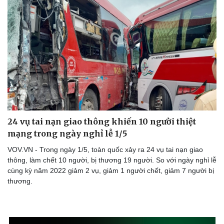
Thể thao
Ô tô - Xe máy
Bóng đá
Ô tô
Lịch thi đấu bóng đá
Xe máy
Thế giới thể thao
Tư vấn
24 vụ tai nạn giao thông khiến 10 người thiệt
eSports
mạng trong ngày nghỉ lễ 1/5
Hậu trường
VOV.VN - Trong ngày 1/5, toàn quốc xảy ra 24 vụ tai nạn giao
thông, làm chết 10 người, bị thương 19 người. So với ngày nghỉ lễ
cùng kỳ năm 2022 giảm 2 vụ, giảm 1 người chết, giảm 7 người bị
thương.