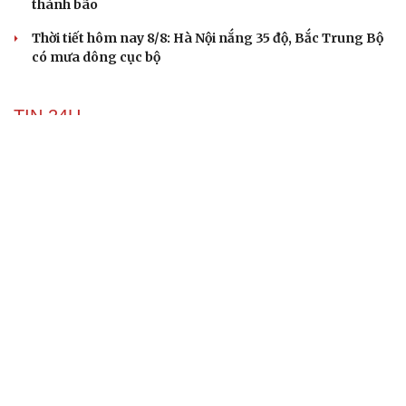
thành bão
Thời tiết hôm nay 8/8: Hà Nội nắng 35 độ, Bắc Trung Bộ
có mưa dông cục bộ
TIN 24H
Một xe ô tô biển Hà Nội vi phạm tốc độ 21 lần
trong một tháng tại Phú Thọ