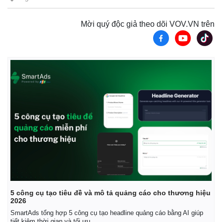
Mời quý độc giả theo dõi VOV.VN trên
Thế giới
Multimedia
Quan sát
Video
Cuộc sống đó đây
Ảnh
Hồ sơ
E-Magazine
Infographic
5 công cụ tạo tiêu đề và mô tả quảng cáo cho thương hiệu
2026
SmartAds tổng hợp 5 công cụ tạo headline quảng cáo bằng AI giúp
tiết kiệm thời gian và tối ưu.