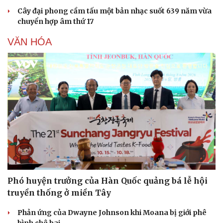
Cây đại phong cầm tấu một bản nhạc suốt 639 năm vừa
chuyển hợp âm thứ 17
VĂN HÓA
Doanh nghiệp
Công nghệ
Thông tin doanh nghiệp
Sành điệu
Doanh nghiệp 24h
Tin Công nghệ
Doanh nhân
Trải nghiệm
Vì cộng đồng
Chuyển đổi số
Phó huyện trưởng của Hàn Quốc quảng bá lễ hội
truyền thống ở miền Tây
Phản ứng của Dwayne Johnson khi Moana bị giới phê