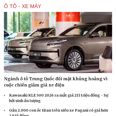
Ô TÔ - XE MÁY
Du lịch
Podcast
Tư vấn
Câu chuyện thời sự
Săn Tour
Đọc truyện đêm khuya
check-in
Cửa sổ tình yêu
Kể chuyện cho bé
Hạt giống tâm hồn
Ngành ô tô Trung Quốc đối mặt khủng hoảng vì
cuộc chiến giảm giá xe điện
Kawasaki KLE 500 2026 ra mắt giá 211 triệu đồng - Sự
hồi sinh ấn tượng
Gần 2.000 con ốc titan trên siêu xe Pagani có giá hơn
2,9 tỷ đồng