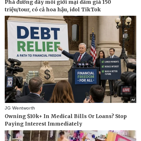
Kinh tế
Thị trường
Bất động sản
Giá vàng
Khởi nghiệp
Tiêu dùng
Tỷ giá
Chứng khoán
Giá cà phê