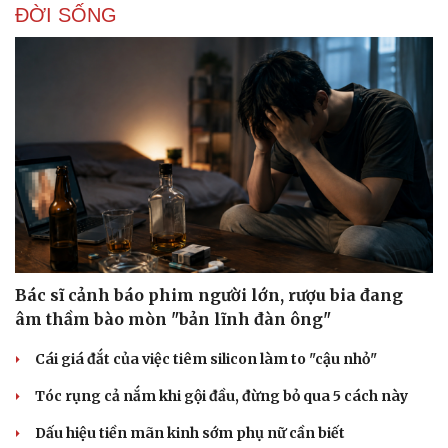
ĐỜI SỐNG
Bác sĩ cảnh báo phim người lớn, rượu bia đang
âm thầm bào mòn "bản lĩnh đàn ông"
Cái giá đắt của việc tiêm silicon làm to "cậu nhỏ"
Tóc rụng cả nắm khi gội đầu, đừng bỏ qua 5 cách này
Dấu hiệu tiền mãn kinh sớm phụ nữ cần biết