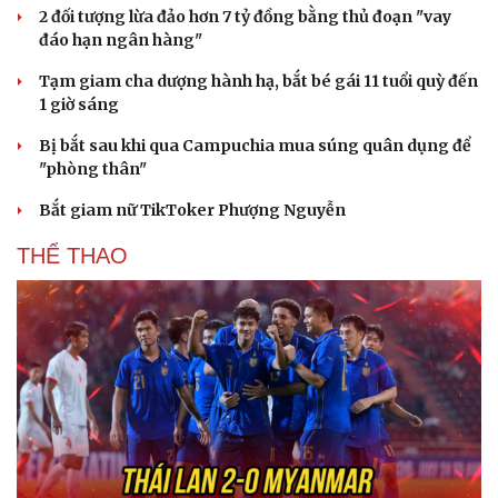
2 đối tượng lừa đảo hơn 7 tỷ đồng bằng thủ đoạn "vay
đáo hạn ngân hàng"
Tạm giam cha dượng hành hạ, bắt bé gái 11 tuổi quỳ đến
1 giờ sáng
Bị bắt sau khi qua Campuchia mua súng quân dụng để
"phòng thân"
Bắt giam nữ TikToker Phượng Nguyễn
Văn hóa
Giải trí
THỂ THAO
Sân khấu - Điện ảnh
Nghệ sĩ
Văn học
Thời trang
Âm nhạc
Sao Việt
Di sản