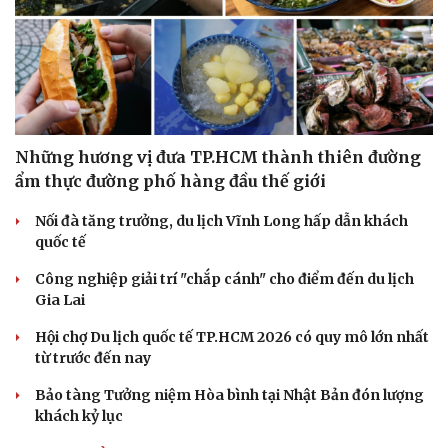
Sức khỏe
Đời sống
Những hương vị đưa TP.HCM thành thiên đường
Dinh dưỡng - món ngon
Nhà đẹp
ẩm thực đường phố hàng đầu thế giới
Cây thuốc
Blog
Sản phụ khoa
Tình yêu - Gia đình
Nối đà tăng trưởng, du lịch Vĩnh Long hấp dẫn khách
Nhi khoa
quốc tế
Nam khoa
Làm đẹp - giảm cân
Công nghiệp giải trí "chắp cánh" cho điểm đến du lịch
Phòng mạch online
Gia Lai
Ăn sạch sống khỏe
Hội chợ Du lịch quốc tế TP.HCM 2026 có quy mô lớn nhất
từ trước đến nay
Bảo tàng Tưởng niệm Hòa bình tại Nhật Bản đón lượng
khách kỷ lục