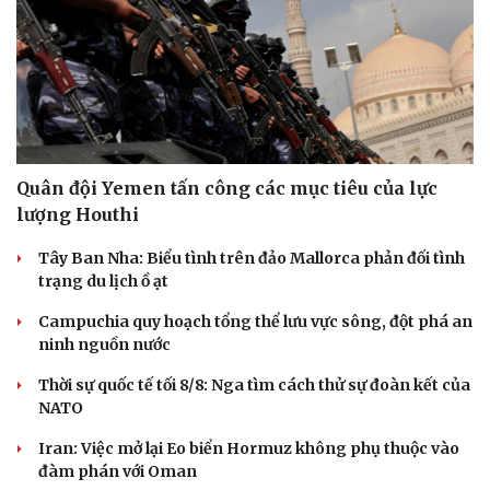
Quân đội Yemen tấn công các mục tiêu của lực
lượng Houthi
Tây Ban Nha: Biểu tình trên đảo Mallorca phản đối tình
trạng du lịch ồ ạt
Campuchia quy hoạch tổng thể lưu vực sông, đột phá an
ninh nguồn nước
Thời sự quốc tế tối 8/8: Nga tìm cách thử sự đoàn kết của
NATO
Iran: Việc mở lại Eo biển Hormuz không phụ thuộc vào
đàm phán với Oman