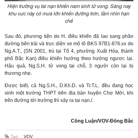
Hiện trường vụ tai nạn khiến nam sinh tử vong. Sáng nay
khu vực này có mưa lớn khiến đường trơn, tầm nhìn hạn
chế
Sau đó, phương tiện do H. điều khiển đã lao sang phần
đường bên trái và trực diện xe mô tô BKS 97B1-876.xx do
Ng.A.T., (SN 2001, trú tại Tổ 4, phường Xuất Hóa, thành
phố Bắc Kạn) điều khiển hướng theo hướng ngược lại.
Hậu quả, Ng.S.H. tử vong tại chỗ, 3 người còn lại bị
thương nhẹ.
Được biết, cả Ng.S.H., D.Kh.D. và Tr.T.L. đều đang học
sinh một trường THPT trên địa bàn huyện Chợ Mới, khi
trên đường tới trường thì xảy ra tai nạn./.
Công Luận/VOV-Đông Bắc
Tag:
VOV