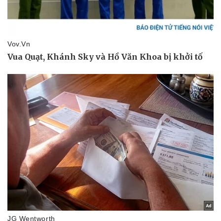
Pháp luật
Quân sự - Quốc phòng
Vụ án
Vũ khí
Tin nóng
Việt Nam
Tư vấn luật
Phân tích