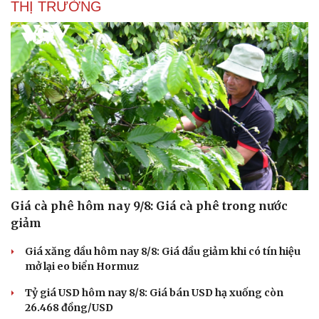
THỊ TRƯỜNG
Giá cà phê hôm nay 9/8: Giá cà phê trong nước
giảm
Giá xăng dầu hôm nay 8/8: Giá dầu giảm khi có tín hiệu
mở lại eo biển Hormuz
Tỷ giá USD hôm nay 8/8: Giá bán USD hạ xuống còn
26.468 đồng/USD