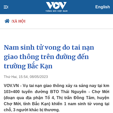
English
XÃ HỘI
/
Nam sinh tử vong do tai nạn
Chính trị
Xã hội
Đảng
Tin 24h
giao thông trên đường đến
Tổ chức nhân sự
Dự báo thời tiết
trường Bắc Kạn
Quốc hội
Giáo dục
Nhận diện sự thật
Dấu ấn VOV
Việc làm
Thứ Hai, 15:54, 08/05/2023
Biển đảo
VOV.VN - Vụ tai nạn giao thông xảy ra sáng nay tại km
103+400 tuyến đường BTO Thái Nguyên - Chợ Mới
(đoạn qua địa phận Tổ 4, Thị trấn Đồng Tâm, huyện
Chợ Mới, tỉnh Bắc Kạn) khiến 1 nam sinh tử vong tại
chỗ, 3 người khác bị thương.