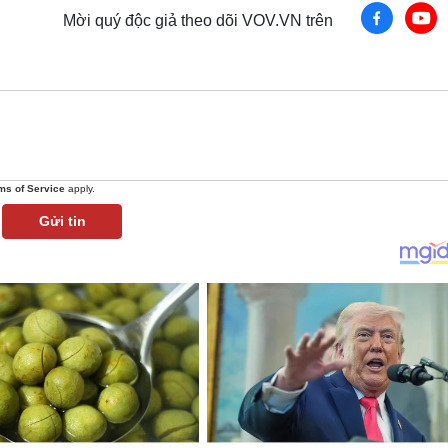
Mời quý độc giả theo dõi VOV.VN trên
ms of Service
apply.
Gửi tin