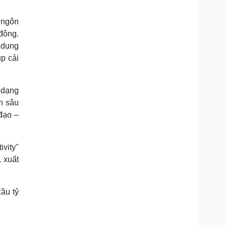
 ngôn
 đông.
ử dụng
úp cải
a dạng
n sâu
đạo –
vity"
 xuất
cầu tỷ