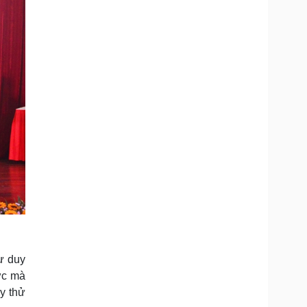
tư duy
hức mà
ầy thử