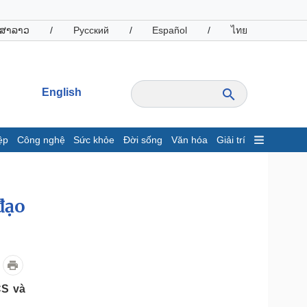
ສາລາວ
/
Русский
/
Español
/
ไทย
English
ệp
Công nghệ
Sức khỏe
Đời sống
Văn hóa
Giải trí
inh tế
Thị trường
ất động sản
Giá vàng
đạo
hởi nghiệp
Tiêu dùng
Tỷ giá
Chứng khoán
Giá cà phê
oanh nghiệp
Công nghệ
CS và
hông tin doanh nghiệp
Sành điệu