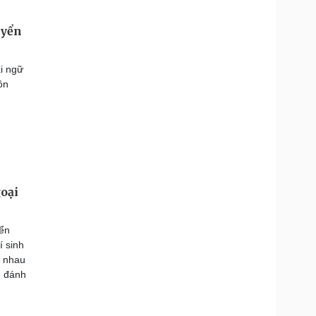
uyển
i ngữ
ôn
goại
yển
í sinh
c nhau
, đánh