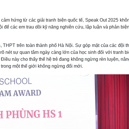
Lịch thi đấu bóng đá
Xe máy
Thế giới thể thao
Tư vấn
eSports
V
 cảm hứng từ các giải tranh biện quốc tế, Speak Out 2025 khôn
Hậu trường
hội để các em trau dồi kỹ năng nghiên cứu, lập luận và phản biệ
Văn hóa
Giải trí
D
Sân khấu - Điện ảnh
Nghệ sĩ
Văn học
Thời trang
S, THPT trên toàn thành phố Hà Nội. Sự góp mặt của các đội th
Âm nhạc
Sao Việt
c
õ nét sự quan tâm ngày càng lớn của học sinh đối với tranh b
Di sản
. Điều này cho thấy thế hệ trẻ đang không ngừng rèn luyện, nâ
 trong một thế giới không ngừng đổi mới.