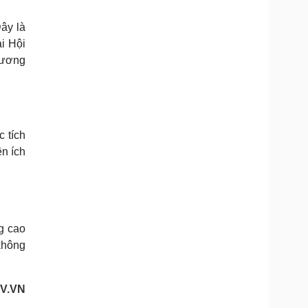
ây là
i Hội
hương
c tích
ện ích
g cao
không
OV.VN