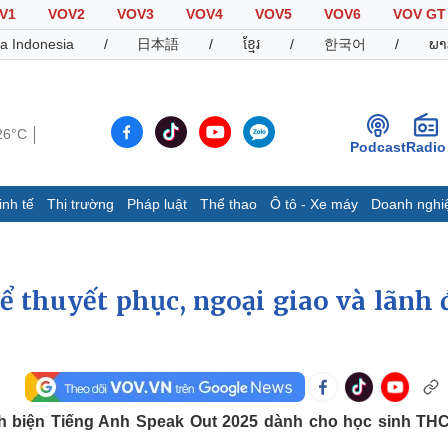
V1
VOV2
VOV3
VOV4
VOV5
VOV6
VOV GT
a Indonesia
/
日本語
/
ខ្មែរ
/
한국어
/
ພາ
26°C
Podcast
Radio
inh tế
Thị trường
Pháp luật
Thể thao
Ô tô - Xe máy
Doanh nghi
Thế giới
Multimedia
K
Quan sát
Video
B
ể thuyết phục, ngoại giao và lãnh 
Cuộc sống đó đây
Ảnh
K
Hồ sơ
E-Magazine
Infographic
Thể thao
Ô tô - Xe máy
D
nh biện Tiếng Anh Speak Out 2025 dành cho học sinh TH
Bóng đá
Ô tô
T