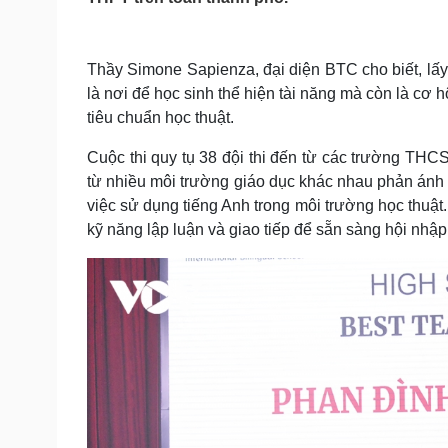
Tin nóng
Việt Nam
Tư vấn luật
Phân tích
Thầy Simone Sapienza, đại diện BTC cho biết, lấy
là nơi để học sinh thể hiện tài năng mà còn là cơ 
Sức khỏe
Đời sống
tiêu chuẩn học thuật.
Dinh dưỡng - món ngon
Nhà đẹp
Cây thuốc
Blog
Cuộc thi quy tụ 38 đội thi đến từ các trường THC
Sản phụ khoa
Tình yêu - Gia đình
từ nhiều môi trường giáo dục khác nhau phản ánh r
Nhi khoa
việc sử dụng tiếng Anh trong môi trường học thuật
Nam khoa
kỹ năng lập luận và giao tiếp để sẵn sàng hội nhập
Làm đẹp - giảm cân
Phòng mạch online
Ăn sạch sống khỏe
Cải chính