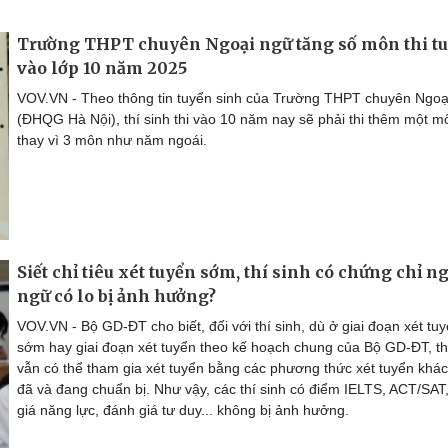
Trường THPT chuyên Ngoại ngữ tăng số môn thi t
vào lớp 10 năm 2025
VOV.VN - Theo thông tin tuyển sinh của Trường THPT chuyên Ngoạ
(ĐHQG Hà Nội), thí sinh thi vào 10 năm nay sẽ phải thi thêm một m
thay vì 3 môn như năm ngoái.
Siết chỉ tiêu xét tuyển sớm, thí sinh có chứng chỉ n
ngữ có lo bị ảnh hưởng?
VOV.VN - Bộ GD-ĐT cho biết, đối với thí sinh, dù ở giai đoạn xét tu
sớm hay giai đoạn xét tuyển theo kế hoạch chung của Bộ GD-ĐT, th
vẫn có thể tham gia xét tuyển bằng các phương thức xét tuyển khá
đã và đang chuẩn bị. Như vậy, các thí sinh có điểm IELTS, ACT/SAT
giá năng lực, đánh giá tư duy... không bị ảnh hưởng.