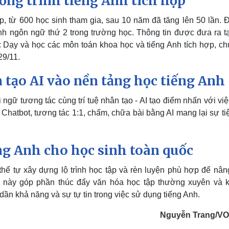
ng trình tiếng Anh tích hợp
, từ 600 học sinh tham gia, sau 10 năm đã tăng lên 50 lần. Đ
nh ngôn ngữ thứ 2 trong trường học. Thông tin được đưa ra tạ
: Dạy và học các môn toán khoa học và tiếng Anh tích hợp, c
29/11.
n tạo AI vào nền tảng học tiếng Anh
gữ tương tác cùng trí tuệ nhân tạo - AI tạo điểm nhấn với việ
 Chatbot, tương tác 1:1, chấm, chữa bài bằng AI mang lại sự ti
ng Anh cho học sinh toàn quốc
 thể tự xây dựng lộ trình học tập và rèn luyện phù hợp để nân
u này góp phần thúc đẩy văn hóa học tập thường xuyên và 
dần khả năng và sự tự tin trong việc sử dụng tiếng Anh.
Nguyễn Trang/V