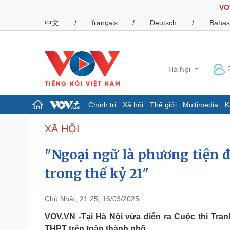
VO
中文
/
français
/
Deutsch
/
Bahas
Hà Nội
Chính trị
Xã hội
Thế giới
Multimedia
K
Chính trị
Xã hội
XÃ HỘI
Đảng
Tin 24h
"Ngoại ngữ là phương tiện đ
Tổ chức nhân sự
Dự báo thời tiết
Quốc hội
Giáo dục
trong thế kỷ 21"
Nhận diện sự thật
Dấu ấn VOV
Việc làm
Biển đảo
Chủ Nhật, 21:25, 16/03/2025
Pháp luật
Quân sự - Quốc phòng
VOV.VN -Tại Hà Nội vừa diễn ra Cuộc thi Tra
Vụ án
Vũ khí
THPT trên toàn thành phố.