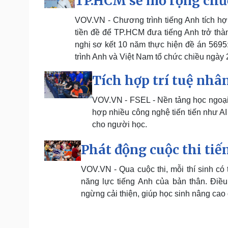
TP.HCM sẽ mở rộng chươ
VOV.VN - Chương trình tiếng Anh tích hợp
tiền đề để TP.HCM đưa tiếng Anh trở thà
nghị sơ kết 10 năm thực hiện đề án 5695
trình Anh và Việt Nam tổ chức chiều ngày 
Tích hợp trí tuệ nhâ
VOV.VN - FSEL - Nền tảng học ngoại n
hợp nhiều công nghệ tiến tiến như AI
cho người học.
Phát động cuộc thi tiế
VOV.VN - Qua cuộc thi, mỗi thí sinh có
năng lực tiếng Anh của bản thân. Điề
ngừng cải thiện, giúp học sinh nâng cao 