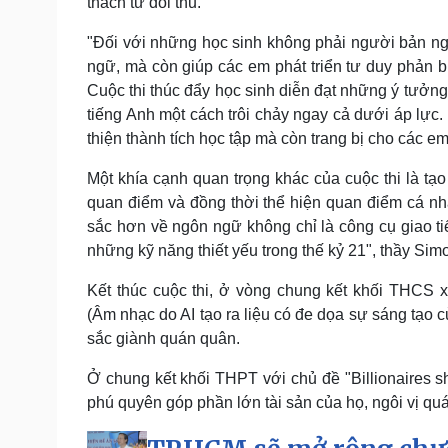
thách từ đối thủ.
"Đối với những học sinh không phải người bản ngữ
ngữ, mà còn giúp các em phát triển tư duy phản bi
Cuộc thi thúc đẩy học sinh diễn đạt những ý tưởng
tiếng Anh một cách trôi chảy ngay cả dưới áp lực.
thiện thành tích học tập mà còn trang bị cho các em
Một khía cạnh quan trọng khác của cuộc thi là tạo
quan điểm và đồng thời thể hiện quan điểm cá nh
sắc hơn về ngôn ngữ không chỉ là công cụ giao ti
những kỹ năng thiết yếu trong thế kỷ 21", thầy S
Kết thúc cuộc thi, ở vòng chung kết khối THCS x
(Âm nhạc do AI tạo ra liệu có đe dọa sự sáng tạo
sắc giành quán quân.
Ở chung kết khối THPT với chủ đề "Billionaires sh
phú quyên góp phần lớn tài sản của họ, ngôi vị 