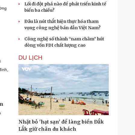
Lối đi đột phá nào để phát triển kinh tế
ường
biển ba chiều?
Đâu là nút thắt hiện thực hóa tham
vọng công nghệ bán dẫn Việt Nam?
Công nghệ số thành “nam châm” hút
dòng vốn FDI chất lượng cao
DU LỊCH
h
đình,
ân
o
Nhặt bỏ 'hạt sạn' để làng biển Đắk
Lắk giữ chân du khách