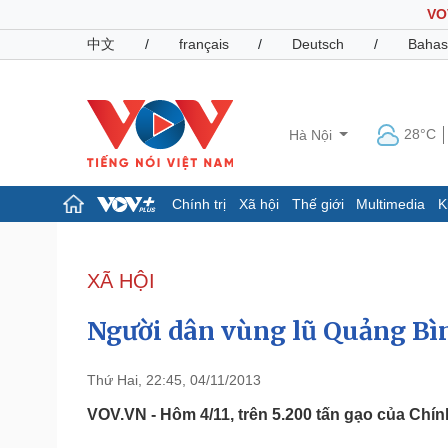
VO
中文
/
français
/
Deutsch
/
Bahas
28°C
Hà Nội
Chính trị
Xã hội
Thế giới
Multimedia
K
Chính trị
Xã hội
Đảng
Tin 24h
XÃ HỘI
Tổ chức nhân sự
Dự báo thời tiết
Quốc hội
Giáo dục
Người dân vùng lũ Quảng Bì
Nhận diện sự thật
Dấu ấn VOV
Việc làm
Biển đảo
Thứ Hai, 22:45, 04/11/2013
Pháp luật
Quân sự - Quốc phòng
VOV.VN - Hôm 4/11, trên 5.200 tấn gạo của Chí
Vụ án
Vũ khí