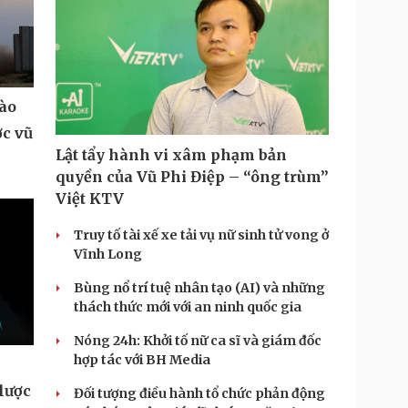
vào
ợc vũ
Lật tẩy hành vi xâm phạm bản
quyền của Vũ Phi Điệp – “ông trùm”
Việt KTV
Truy tố tài xế xe tải vụ nữ sinh tử vong ở
Vĩnh Long
Bùng nổ trí tuệ nhân tạo (AI) và những
thách thức mới với an ninh quốc gia
Nóng 24h: Khởi tố nữ ca sĩ và giám đốc
hợp tác với BH Media
lược
Đối tượng điều hành tổ chức phản động