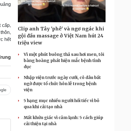
Doanh nghiệp 24h
Tin Công nghệ
Quảng
Doanh nhân
Trải nghiệm
ì cộng đồng
Chuyển đổi số
 cấp,
Clip anh Tây 'phê' và ngơ ngác khi
u lịch
Podcast
thôn,
gội đầu massage ở Việt Nam hút 24
ực hết
Tư vấn
Câu chuyện thời sự
triệu view
Săn Tour
Đọc truyện đêm khuya
heck-in
Cửa sổ tình yêu
Vì một phút buông thả sau hơi men, tôi
Trung
Kể chuyện cho bé
bàng hoàng phát hiện mắc bệnh tình
Hạt giống tâm hồn
dục
Nhập viện trước ngày cưới, cô dâu bất
ngờ được tổ chức hôn lễ trong bệnh
viện
gle
5 hạng mục nhiều người hối tiếc vì bỏ
qua khi cải tạo nhà
Mất khứu giác vì cảm lạnh: 5 cách giúp
cải thiện tại nhà