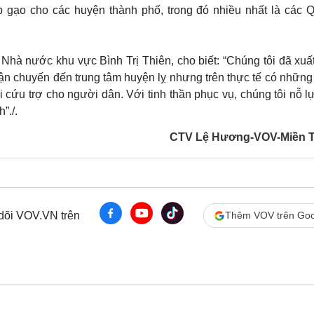
Lịch thi đấu bóng đá
Xe máy
gạo cho các huyện thành phố, trong đó nhiều nhất là các 
Thế giới thể thao
Tư vấn
eSports
V
Hậu trường
à nước khu vực Bình Trị Thiên, cho biết: “Chúng tôi đã xuất
Văn hóa
Giải trí
D
ận chuyến đến trung tâm huyện lỵ nhưng trên thực tế có những 
i cứu trợ cho người dân. Với tinh thần phục vụ, chúng tôi nỗ l
Sân khấu - Điện ảnh
Nghệ sĩ
Văn học
Thời trang
”./.
Âm nhạc
Sao Việt
c
CTV Lệ Hương-VOV-Miền 
Di sản
 dõi VOV.VN trên
Thêm VOV trên Goo