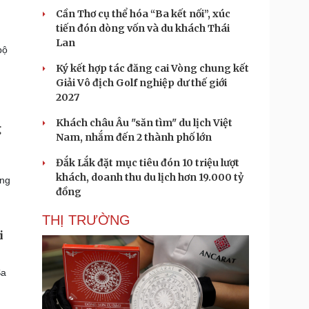
Cần Thơ cụ thể hóa “Ba kết nối”, xúc
tiến đón dòng vốn và du khách Thái
Lan
bộ
Ký kết hợp tác đăng cai Vòng chung kết
Giải Vô địch Golf nghiệp dư thế giới
2027
Khách châu Âu "săn tìm" du lịch Việt
g
Nam, nhắm đến 2 thành phố lớn
Đắk Lắk đặt mục tiêu đón 10 triệu lượt
khách, doanh thu du lịch hơn 19.000 tỷ
ảng
đồng
THỊ TRƯỜNG
i
Sa