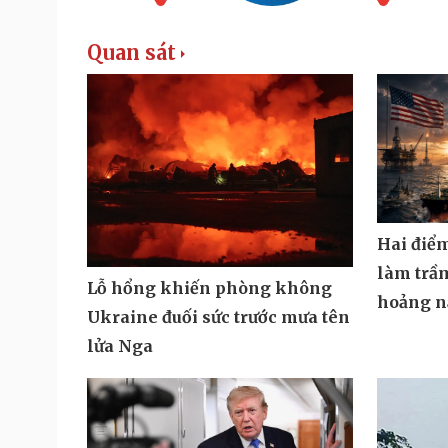
Quan sát
Hai điể
làm trầ
Lỗ hổng khiến phòng không
hoảng n
Ukraine đuối sức trước mưa tên
lửa Nga