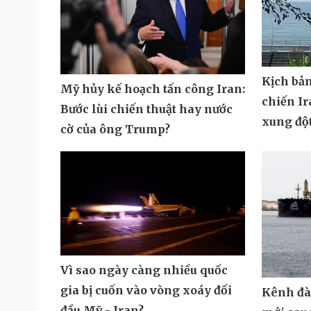
Kịch bả
Mỹ hủy kế hoạch tấn công Iran:
chiến Ir
Bước lùi chiến thuật hay nước
xung độ
cờ của ông Trump?
Vì sao ngày càng nhiều quốc
gia bị cuốn vào vòng xoáy đối
Kênh đà
đầu Mỹ - Iran?