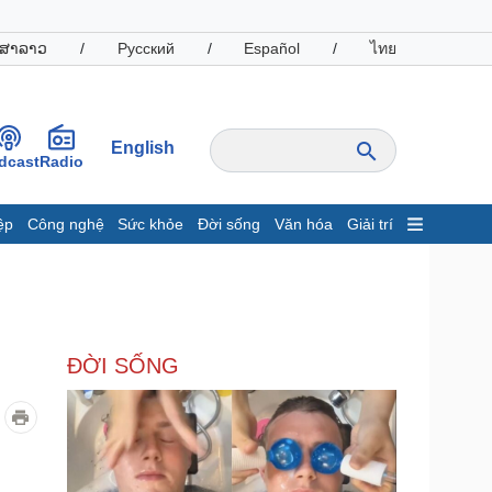
ສາລາວ
/
Русский
/
Español
/
ไทย
English
dcast
Radio
ệp
Công nghệ
Sức khỏe
Đời sống
Văn hóa
Giải trí
inh tế
Thị trường
ất động sản
Giá vàng
hởi nghiệp
Tiêu dùng
Tỷ giá
ĐỜI SỐNG
Chứng khoán
Giá cà phê
oanh nghiệp
Công nghệ
hông tin doanh nghiệp
Sành điệu