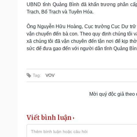
Tin nóng
Việt Nam
UBND tỉnh Quảng Bình đã khẩn trương phân cấp 
Tư vấn luật
Phân tích
Trạch, Bố Trạch và Tuyên Hóa.
Ông Nguyễn Hữu Hoàng, Cục trưởng Cục Dự trữ Nh
Sức khỏe
Đời sống
vận chuyển đến bà con. Theo quy định chúng tôi v
xã chúng tôi đã vận chuyên đến tận nơi để kịp thờ
Dinh dưỡng - món ngon
Nhà đẹp
Cây thuốc
Blog
sức để đưa gạo đến với người dân tỉnh Quảng Bình
Sản phụ khoa
Tình yêu - Gia đình
Nhi khoa
Nam khoa
Làm đẹp - giảm cân
Tag:
VOV
Phòng mạch online
Ăn sạch sống khỏe
Mời quý độc giả theo
Cải chính
Viết bình luận