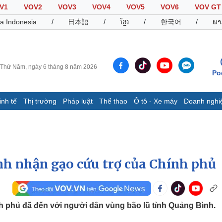
V1
VOV2
VOV3
VOV4
VOV5
VOV6
VOV GT
a Indonesia
/
日本語
/
ខ្មែរ
/
한국어
/
ພາ
Thứ Năm, ngày 6 tháng 8 năm 2026
Po
inh tế
Thị trường
Pháp luật
Thể thao
Ô tô - Xe máy
Doanh nghi
Thế giới
Multimedia
K
Quan sát
Video
B
Cuộc sống đó đây
Ảnh
K
Hồ sơ
E-Magazine
nh nhận gạo cứu trợ của Chính phủ
Infographic
Thể thao
Ô tô - Xe máy
D
nh phủ đã đến với người dân vùng bão lũ tỉnh Quảng Bình.
Bóng đá
Ô tô
T