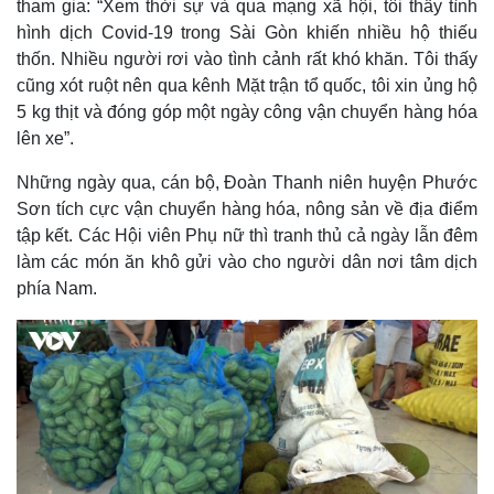
tham gia: “Xem thời sự và qua mạng xã hội, tôi thấy tình
hình dịch Covid-19 trong Sài Gòn khiến nhiều hộ thiếu
thốn. Nhiều người rơi vào tình cảnh rất khó khăn. Tôi thấy
cũng xót ruột nên qua kênh Mặt trận tổ quốc, tôi xin ủng hộ
5 kg thịt và đóng góp một ngày công vận chuyển hàng hóa
lên xe”.
Những ngày qua, cán bộ, Đoàn Thanh niên huyện Phước
Sơn tích cực vận chuyển hàng hóa, nông sản về địa điểm
tập kết. Các Hội viên Phụ nữ thì tranh thủ cả ngày lẫn đêm
làm các món ăn khô gửi vào cho người dân nơi tâm dịch
phía Nam.
Thế giới
Multimedia
Quan sát
Video
Cuộc sống đó đây
Ảnh
Hồ sơ
E-Magazine
Infographic