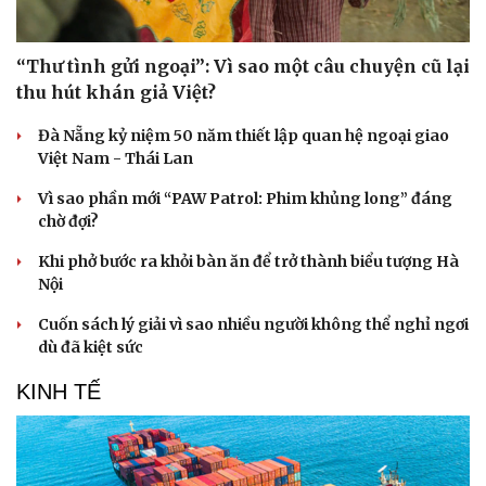
“Thư tình gửi ngoại”: Vì sao một câu chuyện cũ lại
thu hút khán giả Việt?
Đà Nẵng kỷ niệm 50 năm thiết lập quan hệ ngoại giao
Việt Nam - Thái Lan
Vì sao phần mới “PAW Patrol: Phim khủng long” đáng
chờ đợi?
Khi phở bước ra khỏi bàn ăn để trở thành biểu tượng Hà
Nội
Cuốn sách lý giải vì sao nhiều người không thể nghỉ ngơi
dù đã kiệt sức
KINH TẾ