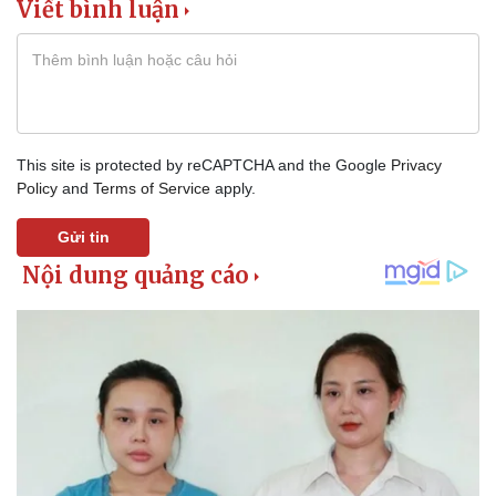
Viết bình luận
Vụ án
Vũ khí
Tin nóng
Việt Nam
Tư vấn luật
Phân tích
This site is protected by reCAPTCHA and the Google
Privacy
Policy
and
Terms of Service
apply.
Gửi tin