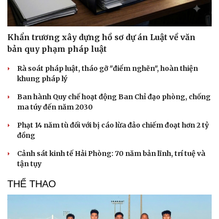
Khẩn trương xây dựng hồ sơ dự án Luật về văn
bản quy phạm pháp luật
Rà soát pháp luật, tháo gỡ "điểm nghẽn", hoàn thiện
khung pháp lý
Ban hành Quy chế hoạt động Ban Chỉ đạo phòng, chống
ma túy đến năm 2030
Phạt 14 năm tù đối với bị cáo lừa đảo chiếm đoạt hơn 2 tỷ
đồng
Cảnh sát kinh tế Hải Phòng: 70 năm bản lĩnh, trí tuệ và
tận tụy
Du lịch
Podcast
THỂ THAO
Tư vấn
Câu chuyện thời sự
Săn Tour
Đọc truyện đêm khuya
check-in
Cửa sổ tình yêu
Kể chuyện cho bé