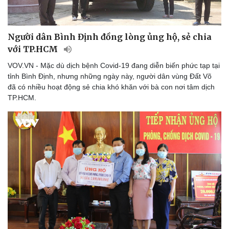
Người dân Bình Định đồng lòng ủng hộ, sẻ chia
với TP.HCM
Doanh nghiệp
Công nghệ
Thông tin doanh nghiệp
Sành điệu
VOV.VN - Mặc dù dịch bệnh Covid-19 đang diễn biến phức tạp tại
Doanh nghiệp 24h
Tin Công nghệ
tỉnh Bình Định, nhưng những ngày này, người dân vùng Đất Võ
Doanh nhân
Trải nghiệm
đã có nhiều hoạt động sẻ chia khó khăn với bà con nơi tâm dịch
Vì cộng đồng
Chuyển đổi số
TP.HCM.