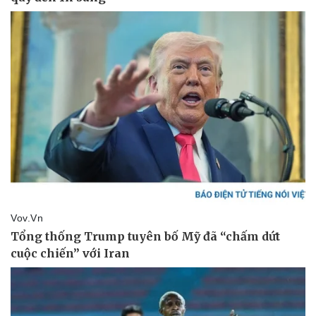
Thể thao
Ô tô - Xe máy
Bóng đá
Ô tô
Lịch thi đấu bóng đá
Xe máy
Thế giới thể thao
Tư vấn
eSports
Hậu trường