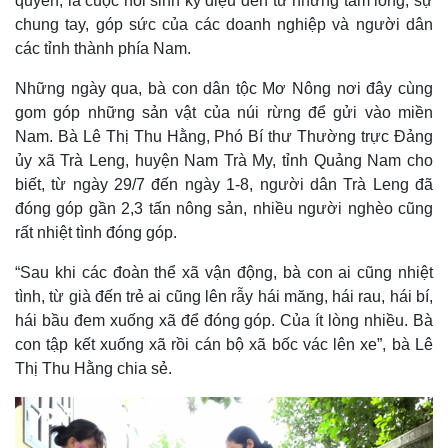
quyền; là cuộc hồi sinh kỳ diệu đến từ những tấm lòng, sự
chung tay, góp sức của các doanh nghiệp và người dân
các tỉnh thành phía Nam.
Những ngày qua, bà con dân tộc Mơ Nông nơi đây cùng
gom góp những sản vật của núi rừng để gửi vào miền
Nam. Bà Lê Thị Thu Hằng, Phó Bí thư Thường trực Đảng
ủy xã Trà Leng, huyện Nam Trà My, tỉnh Quảng Nam cho
biết, từ ngày 29/7 đến ngày 1-8, người dân Trà Leng đã
đóng góp gần 2,3 tấn nông sản, nhiều người nghèo cũng
rất nhiệt tình đóng góp.
“Sau khi các đoàn thể xã vận động, bà con ai cũng nhiệt
tình, từ già đến trẻ ai cũng lên rẫy hái măng, hái rau, hái bí,
hái bầu đem xuống xã để đóng góp. Của ít lòng nhiều. Bà
con tập kết xuống xã rồi cán bộ xã bốc vác lên xe”, bà Lê
Kinh tế
Thị trường
Thị Thu Hằng chia sẻ.
Bất động sản
Giá vàng
Khởi nghiệp
Tiêu dùng
Tỷ giá
Chứng khoán