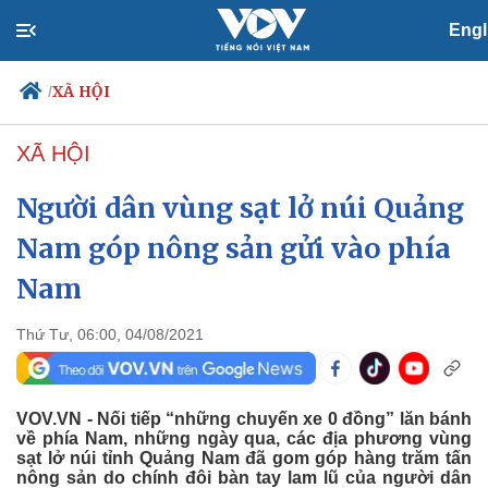
Engl
XÃ HỘI
/
XÃ HỘI
Người dân vùng sạt lở núi Quảng
Chính trị
Xã hội
Đảng
Tin 24h
Nam góp nông sản gửi vào phía
Tổ chức nhân sự
Dự báo thời tiết
Nam
Quốc hội
Giáo dục
Nhận diện sự thật
Dấu ấn VOV
Việc làm
Thứ Tư, 06:00, 04/08/2021
Biển đảo
VOV.VN - Nối tiếp “những chuyến xe 0 đồng” lăn bánh
về phía Nam, những ngày qua, các địa phương vùng
sạt lở núi tỉnh Quảng Nam đã gom góp hàng trăm tấn
nông sản do chính đôi bàn tay lam lũ của người dân