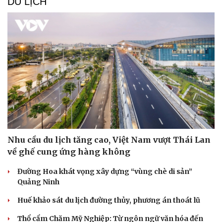
DU LỊCH
Nhu cầu du lịch tăng cao, Việt Nam vượt Thái Lan
Văn hóa
Giải trí
về ghế cung ứng hàng không
Sân khấu - Điện ảnh
Nghệ sĩ
Văn học
Thời trang
Đường Hoa khát vọng xây dựng “vùng chè di sản”
Âm nhạc
Sao Việt
Quảng Ninh
Di sản
Huế khảo sát du lịch đường thủy, phương án thoát lũ
Thổ cẩm Chăm Mỹ Nghiệp: Từ ngôn ngữ văn hóa đến