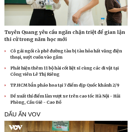
Tuyên Quang yêu cầu ngăn chặn triệt để gian lận
thi cử trong năm học mới
Cô gái ngồi cà phê đường tàu bị tàu hỏa hất văng điện
thoại, suýt cuốn vào gầm
Phát hiện thêm 11 bộ hài cốt liệt sĩ cùng các di vật tại
Công viên Lê Thị Riêng
TP.HCM bắn pháo hoa tại 7 điểm dịp Quốc khánh 2/9
Đề xuất thí điểm làn vượt xe trên cao tốc Hà Nội - Hải
Phòng, Cầu Giẽ - Cao Bồ
DẤU ẤN VOV