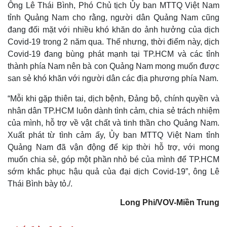
Ông Lê Thái Bình, Phó Chủ tịch Ủy ban MTTQ Việt Nam
tỉnh Quảng Nam cho rằng, người dân Quảng Nam cũng
đang đối mặt với nhiều khó khăn do ảnh hưởng của dịch
Covid-19 trong 2 năm qua. Thế nhưng, thời điểm này, dịch
Covid-19 đang bùng phát mạnh tại TP.HCM và các tỉnh
thành phía Nam nên bà con Quảng Nam mong muốn được
san sẻ khó khăn với người dân các địa phương phía Nam.
“Mỗi khi gặp thiên tai, dịch bệnh, Đảng bộ, chính quyền và
nhân dân TP.HCM luôn dành tình cảm, chia sẻ trách nhiệm
của mình, hỗ trợ về vật chất và tinh thần cho Quảng Nam.
Xuất phát từ tình cảm ấy, Ủy ban MTTQ Việt Nam tỉnh
Quảng Nam đã vận động để kịp thời hỗ trợ, với mong
muốn chia sẻ, góp một phần nhỏ bé của mình để TP.HCM
sớm khắc phục hậu quả của đại dịch Covid-19”, ông Lê
Thái Bình bày tỏ./.
Long Phi/VOV-Miền Trung
Pháp luật
Quân sự - Quốc phòng