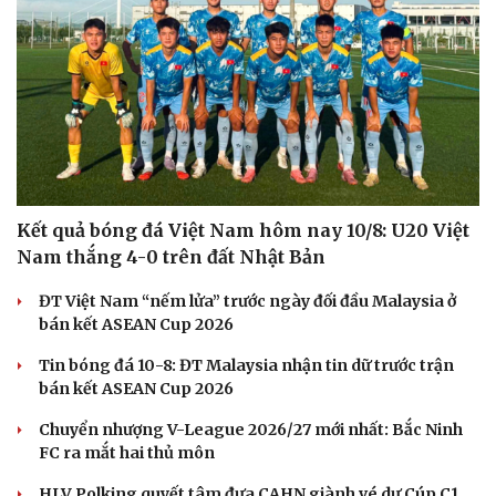
Hạt giống tâm hồn
Kết quả bóng đá Việt Nam hôm nay 10/8: U20 Việt
Nam thắng 4-0 trên đất Nhật Bản
ĐT Việt Nam “nếm lửa” trước ngày đối đầu Malaysia ở
bán kết ASEAN Cup 2026
Tin bóng đá 10-8: ĐT Malaysia nhận tin dữ trước trận
bán kết ASEAN Cup 2026
Chuyển nhượng V-League 2026/27 mới nhất: Bắc Ninh
FC ra mắt hai thủ môn
HLV Polking quyết tâm đưa CAHN giành vé dự Cúp C1