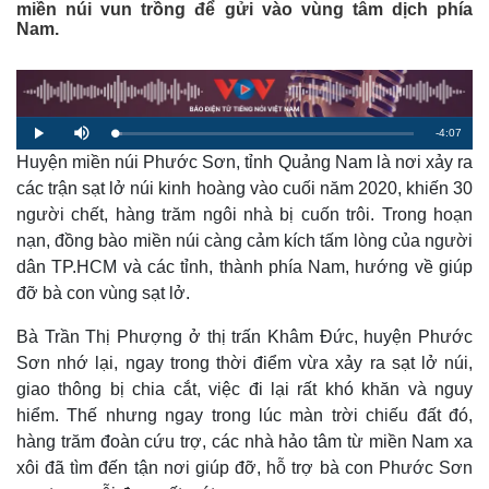
miền núi vun trồng để gửi vào vùng tâm dịch phía
Nam.
R
-
4:07
L
P
M
o
l
u
a
Huyện miền núi Phước Sơn, tỉnh Quảng Nam là nơi xảy ra
a
t
e
d
y
e
e
các trận sạt lở núi kinh hoàng vào cuối năm 2020, khiến 30
d
m
:
người chết, hàng trăm ngôi nhà bị cuốn trôi. Trong hoạn
2
.
a
4
nạn, đồng bào miền núi càng cảm kích tấm lòng của người
8
%
dân TP.HCM và các tỉnh, thành phía Nam, hướng về giúp
i
đỡ bà con vùng sạt lở.
n
i
Bà Trần Thị Phượng ở thị trấn Khâm Đức, huyện Phước
Sơn nhớ lại, ngay trong thời điểm vừa xảy ra sạt lở núi,
n
giao thông bị chia cắt, việc đi lại rất khó khăn và nguy
g
hiểm. Thế nhưng ngay trong lúc màn trời chiếu đất đó,
T
hàng trăm đoàn cứu trợ, các nhà hảo tâm từ miền Nam xa
i
xôi đã tìm đến tận nơi giúp đỡ, hỗ trợ bà con Phước Sơn