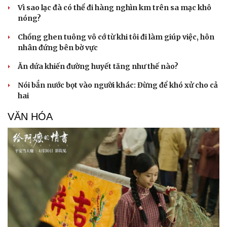
Vì sao lạc đà có thể đi hàng nghìn km trên sa mạc khô
nóng?
Chồng ghen tuông vô cớ từ khi tôi đi làm giúp việc, hôn
nhân đứng bên bờ vực
Ăn dứa khiến đường huyết tăng như thế nào?
Sức khỏe
Đời sống
Nói bắn nước bọt vào người khác: Đừng để khó xử cho cả
Dinh dưỡng - món ngon
Nhà đẹp
hai
Cây thuốc
Blog
Sản phụ khoa
Tình yêu - Gia đình
VĂN HÓA
Nhi khoa
Nam khoa
Làm đẹp - giảm cân
Phòng mạch online
Ăn sạch sống khỏe