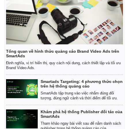
Tổng quan về hình thức quảng cáo Brand Video Ads trên
SmartAds
Thế giới
Multimedia
Định nghĩa, vị trí hiển thị, quy cách nội dung, cách thiết lập và tối ưu
Brand Video Ads.
Quan sát
Video
Cuộc sống đó đây
Ảnh
Hồ sơ
E-Magazine
Smartads Targeting: 4 phương thức chọn
trên hệ thống quảng cáo
Infographic
SmartAds tập trung vào việc nhắm đúng đối
tượng, đúng ngữ cảnh và thời điểm để tối ưu.
Khám phá hệ thống Publisher đối tác của
SmartAds
Tham khảo ngay bài viết sau để nắm danh sách
publisher trong hệ thống quảng cáo của