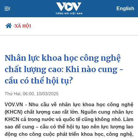
English
XÃ HỘI
/
Nhân lực khoa học công nghệ
Chính trị
Xã hội
Đảng
Tin 24h
chất lượng cao: Khi nào cung -
Tổ chức nhân sự
Dự báo thời tiết
cầu có thể hội tụ?
Quốc hội
Giáo dục
Nhận diện sự thật
Dấu ấn VOV
Việc làm
Thứ Hai, 06:00, 10/03/2025
Biển đảo
VOV.VN - Nhu cầu về nhân lực khoa học công nghệ
(KHCN) chất lượng cao rất lớn. Nguồn cung nhân lực
KHCN cả trong nước và quốc tế cũng không nhỏ. Làm
sao để cung – cầu có thể hội tụ tạo nên lực lượng lao
động cho công cuộc phát triển khoa học, công nghệ,