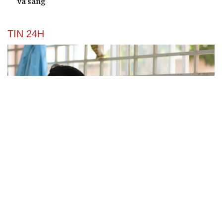
và sáng
TIN 24H
3 triệu học sinh, sinh viên TP.HCM được khám
miễn phí từ năm 2026-2027
Sau phản ánh của VOV, điểm ngập ở xã Lưu Vệ cơ bản
được xử lý