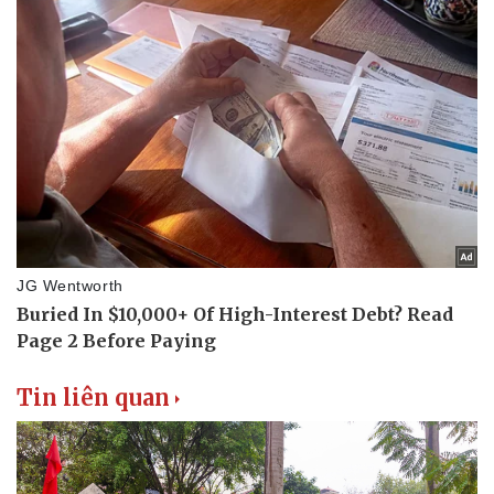
Pháp luật
Quân sự - Quốc phòng
Vụ án
Vũ khí
Tin nóng
Việt Nam
Tư vấn luật
Phân tích
Tin liên quan