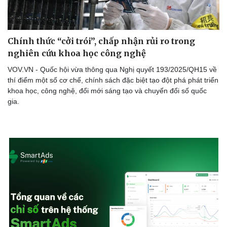
Chính thức “cởi trói”, chấp nhận rủi ro trong
nghiên cứu khoa học công nghệ
VOV.VN - Quốc hội vừa thông qua Nghị quyết 193/2025/QH15 về
thí điểm một số cơ chế, chính sách đặc biệt tạo đột phá phát triển
Thể thao
Ô tô - Xe máy
khoa học, công nghệ, đổi mới sáng tạo và chuyển đổi số quốc
Bóng đá
Ô tô
gia.
Lịch thi đấu bóng đá
Xe máy
Thế giới thể thao
Tư vấn
eSports
Hậu trường