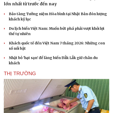
lớn nhất từ trước đến nay
Bảo tàng Tưởng niệm Hòa bình tại Nhật Bản đón lượng
khách kỷ lục
Du lịch biển Việt Nam: Muốn bứt phá phải vượt khỏi lợi
thế tự nhiên
Sức khỏe
Đời sống
Khách quốc tế đến Việt Nam 7 tháng 2026: Những con
Dinh dưỡng - món ngon
Nhà đẹp
số nổi bật
Cây thuốc
Blog
Sản phụ khoa
Tình yêu - Gia đình
Nhặt bỏ 'hạt sạn' để làng biển Đắk Lắk giữ chân du
Nhi khoa
khách
Nam khoa
Làm đẹp - giảm cân
THỊ TRƯỜNG
Phòng mạch online
Ăn sạch sống khỏe