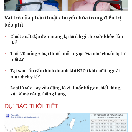
Vai trò của phẫu thuật chuyển hóa trong điều trị
béo phì
Chiết xuất đậu đen mang lại lợi ích gì cho sức khỏe, làn
da?
Tuổi 70 uống 5 loại thuốc mỗi ngày: Giá như chuẩn bị từ
tuổi 40
Tại sao cần cấm kinh doanh khí N2O (khí cười) ngoài
mục đích y tế?
Loại lá vừa cay vừa đắng là vị thuốc bổ gan, biết dùng
sức khoẻ càng thăng hạng
DỰ BÁO THỜI TIẾT