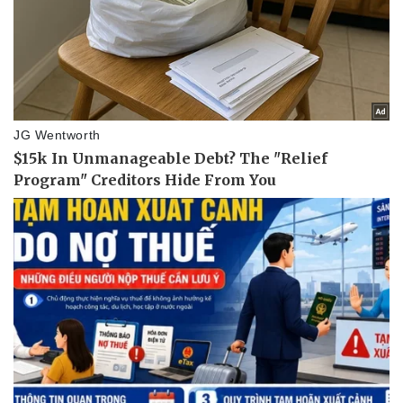
Kinh tế
Thị trường
Bất động sản
Giá vàng
Khởi nghiệp
Tiêu dùng
Tỷ giá
Chứng khoán
Giá cà phê