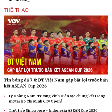
THỂ THAO
Văn hóa
Giải trí
Sân khấu - Điện ảnh
Nghệ sĩ
Văn học
Thời trang
Âm nhạc
Sao Việt
Di sản
Tin bóng đá 7-8: ĐT Việt Nam gặp bất lợi trước bán
kết ASEAN Cup 2026
Lý Hoàng Nam, Trương Vinh Hiển tạo chung kết trong
mơ tại Ho Chi Minh City Open?
Trực tiếp Singapore - Indonesia ASEAN Cup 2026: