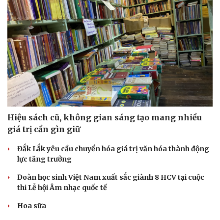
Doanh nghiệp
Công nghệ
Thông tin doanh nghiệp
Sành điệu
Doanh nghiệp 24h
Tin Công nghệ
Hiệu sách cũ, không gian sáng tạo mang nhiều
Doanh nhân
Trải nghiệm
Vì cộng đồng
Chuyển đổi số
giá trị cần gìn giữ
Đắk Lắk yêu cầu chuyển hóa giá trị văn hóa thành động
lực tăng trưởng
Đoàn học sinh Việt Nam xuất sắc giành 8 HCV tại cuộc
thi Lễ hội Âm nhạc quốc tế
Hoa sữa