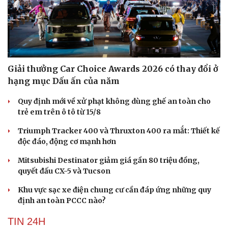
Giải thưởng Car Choice Awards 2026 có thay đổi ở
hạng mục Dấu ấn của năm
Quy định mới về xử phạt không dùng ghế an toàn cho
Du lịch
Podcast
trẻ em trên ô tô từ 15/8
Tư vấn
Câu chuyện thời sự
Săn Tour
Đọc truyện đêm khuya
Triumph Tracker 400 và Thruxton 400 ra mắt: Thiết kế
check-in
Cửa sổ tình yêu
độc đáo, động cơ mạnh hơn
Kể chuyện cho bé
Mitsubishi Destinator giảm giá gần 80 triệu đồng,
Hạt giống tâm hồn
quyết đấu CX-5 và Tucson
Khu vực sạc xe điện chung cư cần đáp ứng những quy
định an toàn PCCC nào?
TIN 24H