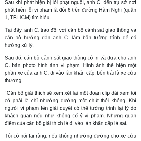
Sau khi phát hiện bị lỗi phạt nguội, anh C. đến trụ sở nơi
phát hiện lỗi vi phạm là đội 6 trên đường Hàm Nghi (quận
1, TP.HCM) tìm hiểu.
Tại đây, anh C. trao đổi với cán bộ cảnh sát giao thông và
cán bộ hướng dẫn anh C. làm bản tường trình để có
hướng xử lý.
Sau đó, cán bộ cảnh sát giao thông có in và đưa cho anh
C. bản photo hình ảnh vi phạm. Hình ảnh thể hiện một
phần xe của anh C. đi vào làn khẩn cấp, bên trái là xe cứu
thương.
"Cán bộ giải thích sẽ xem xét lại một đoạn clip dài xem tôi
có phải là chỉ nhường đường một chút thôi không. Khi
người vi phạm lên giải quyết có thể tường trình lại lý do
khách quan nếu như không cố ý vi phạm. Nhưng quan
điểm của cán bộ giải thích là đi vào làn khẩn cấp là sai.
Kinh tế
Thị trường
Bất động sản
Giá vàng
Tôi có nói lại rằng, nếu không nhường đường cho xe cứu
Khởi nghiệp
Tiêu dùng