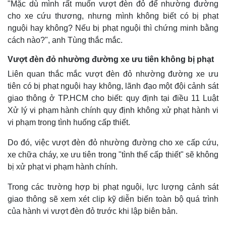
"Mặc dù mình rất muốn vượt đèn đỏ để nhường đường
cho xe cứu thương, nhưng mình không biết có bị phạt
nguội hay không? Nếu bị phạt nguội thì chứng minh bằng
cách nào?", anh Tùng thắc mắc.
Vượt đèn đỏ nhường đường xe ưu tiên không bị phạt
Liên quan thắc mắc vượt đèn đỏ nhường đường xe ưu
tiên có bị phạt nguội hay không, lãnh đạo một đội cảnh sát
giao thông ở TP.HCM cho biết: quy định tại điều 11 Luật
Xử lý vi phạm hành chính quy định không xử phạt hành vi
vi phạm trong tình huống cấp thiết.
Pháp luật
Quân sự - Quốc phòng
Do đó, việc vượt đèn đỏ nhường đường cho xe cấp cứu,
Vụ án
Vũ khí
xe chữa cháy, xe ưu tiên trong "tình thế cấp thiết" sẽ không
Tin nóng
Việt Nam
bị xử phạt vi phạm hành chính.
Tư vấn luật
Phân tích
Trong các trường hợp bị phạt nguội, lực lượng cảnh sát
giao thông sẽ xem xét clip kỹ diễn biến toàn bộ quá trình
của hành vi vượt đèn đỏ trước khi lập biên bản.