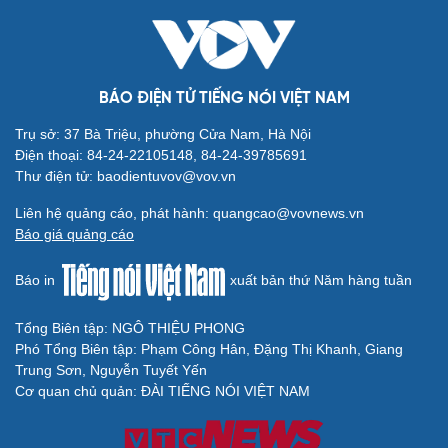
BÁO ĐIỆN TỬ TIẾNG NÓI VIỆT NAM
Trụ sở: 37 Bà Triệu, phường Cửa Nam, Hà Nội
Điện thoại: 84-24-22105148, 84-24-39785691
Thư điện tử: baodientuvov@vov.vn
Liên hệ quảng cáo, phát hành: quangcao@vovnews.vn
Báo giá quảng cáo
Báo in
xuất bản thứ Năm hàng tuần
Tổng Biên tập: NGÔ THIỆU PHONG
Phó Tổng Biên tập: Phạm Công Hân, Đặng Thị Khanh, Giang
Trung Sơn, Nguyễn Tuyết Yến
Cơ quan chủ quản: ĐÀI TIẾNG NÓI VIỆT NAM