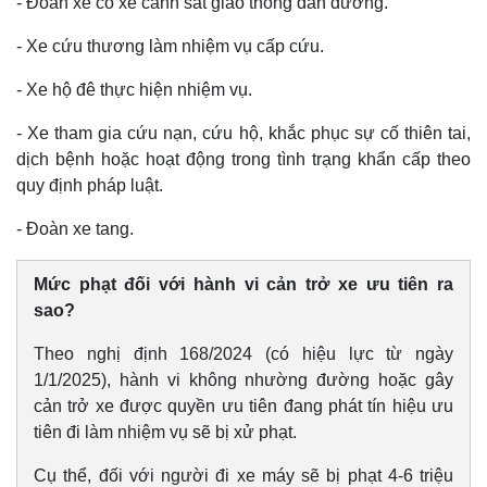
- Đoàn xe có xe cảnh sát giao thông dẫn đường.
- Xe cứu thương làm nhiệm vụ cấp cứu.
- Xe hộ đê thực hiện nhiệm vụ.
Thể thao
Ô tô - Xe máy
- Xe tham gia cứu nạn, cứu hộ, khắc phục sự cố thiên tai,
Bóng đá
Ô tô
dịch bệnh hoặc hoạt động trong tình trạng khẩn cấp theo
Lịch thi đấu bóng đá
Xe máy
quy định pháp luật.
Thế giới thể thao
Tư vấn
eSports
- Đoàn xe tang.
Hậu trường
Mức phạt đối với hành vi cản trở xe ưu tiên ra
sao?
Theo nghị định 168/2024 (có hiệu lực từ ngày
1/1/2025), hành vi không nhường đường hoặc gây
cản trở xe được quyền ưu tiên đang phát tín hiệu ưu
tiên đi làm nhiệm vụ sẽ bị xử phạt.
Cụ thể, đối với người đi xe máy sẽ bị phạt 4-6 triệu