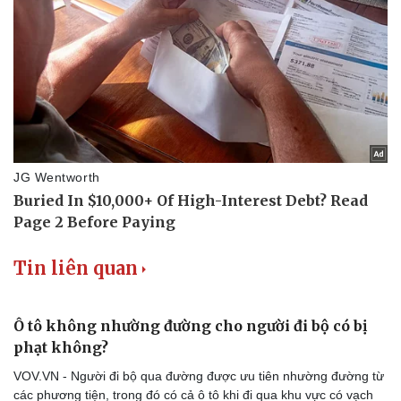
Du lịch
Podcast
Tư vấn
Câu chuyện thời sự
Săn Tour
Đọc truyện đêm khuya
check-in
Cửa sổ tình yêu
Kể chuyện cho bé
Hạt giống tâm hồn
Tin liên quan
Ô tô không nhường đường cho người đi bộ có bị
phạt không?
VOV.VN - Người đi bộ qua đường được ưu tiên nhường đường từ
các phương tiện, trong đó có cả ô tô khi đi qua khu vực có vạch