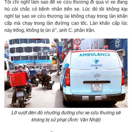
Tôi chỉ nghĩ làm sao để xe cứu thương đi qua vì xe đang
hú còi chắc có bệnh nhân trên xe. Lúc đó tôi không kịp
nghĩ tại sao xe cứu thương lại không chạy trong làn khẩn
cấp mà chạy trong làn đường cao tốc. Làn khẩn cấp lúc
Thế giới
Multimedia
này trống, không bị ùn ứ", anh C. phân trần.
Quan sát
Video
Cuộc sống đó đây
Ảnh
Hồ sơ
E-Magazine
Infographic
Lỡ vượt đèn đỏ nhường đường cho xe cứu thương sẽ
không bị xử phạt (Ảnh: Văn Nhật)