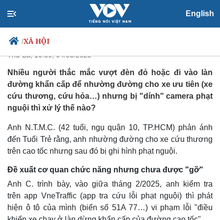
Nhường đường xe cứu thương,
English
"dính" phạt nguội, xử lý sao?
XÃ HỘI
/
Thứ Ba, 10:30, 04/03/2025
Nhiều người thắc mắc vượt đèn đỏ hoặc đi vào làn
đường khẩn cấp để nhường đường cho xe ưu tiên (xe
Chính trị
Xã hội
cứu thương, cứu hỏa…) nhưng bị "dính" camera phạt
Đảng
Tin 24h
nguội thì xử lý thế nào?
Tổ chức nhân sự
Dự báo thời tiết
Quốc hội
Giáo dục
Anh N.T.M.C. (42 tuổi, ngụ quận 10, TP.HCM) phản ánh
Nhận diện sự thật
Dấu ấn VOV
đến Tuổi Trẻ rằng, anh nhường đường cho xe cứu thương
Việc làm
trên cao tốc nhưng sau đó bị ghi hình phạt nguội.
Biển đảo
Đề xuất cơ quan chức năng nhưng chưa được "gỡ"
Anh C. trình bày, vào giữa tháng 2/2025, anh kiểm tra
trên app VneTraffic (app tra cứu lỗi phạt nguội) thì phát
hiện ô tô của mình (biển số 51A 77…) vi phạm lỗi "điều
khiển xe chạy ở làn dừng khẩn cấp của đường cao tốc".