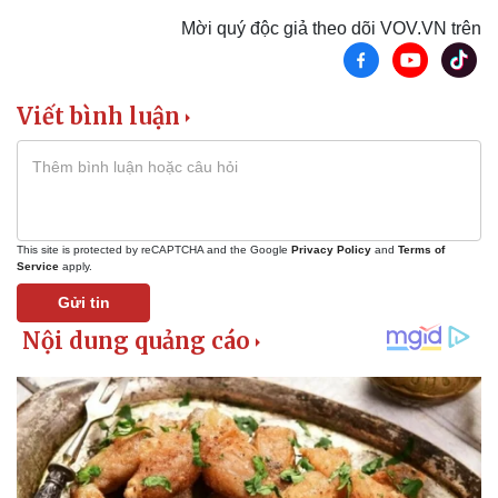
Thông tin doanh nghiệp
Sành điệu
Mời quý độc giả theo dõi VOV.VN trên
Doanh nghiệp 24h
Tin Công nghệ
Doanh nhân
Trải nghiệm
Vì cộng đồng
Chuyển đổi số
Viết bình luận
This site is protected by reCAPTCHA and the Google
Privacy Policy
and
Terms of
Service
apply.
Gửi tin