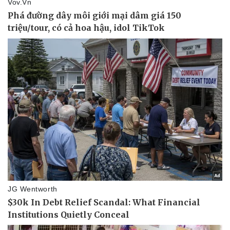
Văn hóa
Giải trí
Sân khấu - Điện ảnh
Nghệ sĩ
Văn học
Thời trang
Âm nhạc
Sao Việt
Di sản