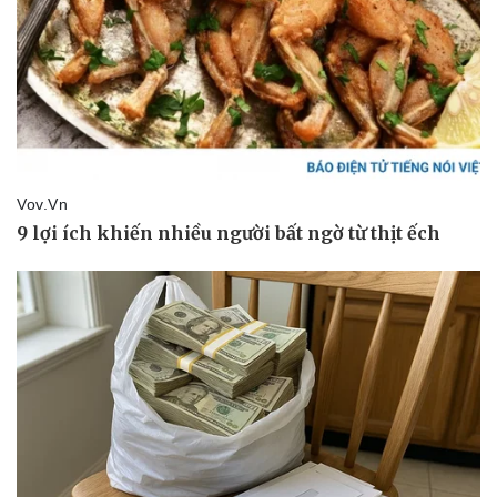
Sức khỏe
Đời sống
Dinh dưỡng - món ngon
Nhà đẹp
Cây thuốc
Blog
Sản phụ khoa
Tình yêu - Gia đình
Nhi khoa
Nam khoa
Làm đẹp - giảm cân
Phòng mạch online