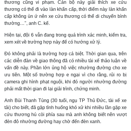
thương cũng vi phạm. Cán bộ này giải thích xe cứu
Tỷ giá
thương có thể đi vào làn khẩn cấp, thời điểm này làn khẩn
Chứng khoán
Giá cà phê
cấp không ùn ứ nên xe cứu thương có thể di chuyển bình
thường…", anh C. kể.
Hiện tại, đội 6 vẫn đang trong quá trình xác minh, kiểm tra,
xem xét về trường hợp này để có hướng xử lý.
Đó không phải là trường hợp cá biệt. Thời gian qua, trên
các diễn đàn về giao thông đã có nhiều tài xế thảo luận về
vấn đề này. Phần lớn ủng hộ việc nhường đường cho xe
ưu tiên. Một số trường hợp e ngại vì cho rằng, rủi ro bị
camera ghi hình phạt nguội, khi đó người nhường đường
phải mất thời gian đi lại giải trình, chứng minh.
Anh Bùi Thanh Tùng (30 tuổi, ngụ TP Thủ Đức, tài xế xe
tải) cho biết, đã gặp tình huống khó xử khi nhiều lần gặp xe
cứu thương hú còi phía sau mà anh không biết nên vượt
đèn đỏ nhường đường hay chờ đến đèn xanh.