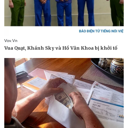
Doanh nghiệp
Công nghệ
Thông tin doanh nghiệp
Sành điệu
Doanh nghiệp 24h
Tin Công nghệ
Doanh nhân
Trải nghiệm
Vì cộng đồng
Chuyển đổi số