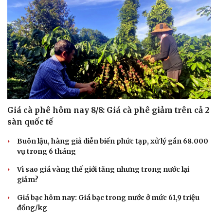
Giá cà phê hôm nay 8/8: Giá cà phê giảm trên cả 2
sàn quốc tế
Buôn lậu, hàng giả diễn biến phức tạp, xử lý gần 68.000
vụ trong 6 tháng
Vì sao giá vàng thế giới tăng nhưng trong nước lại
giảm?
Du lịch
Podcast
Giá bạc hôm nay: Giá bạc trong nước ở mức 61,9 triệu
đồng/kg
Tư vấn
Câu chuyện thời sự