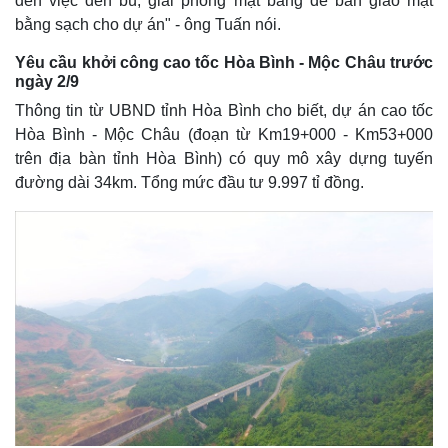
đến việc đền bù, giải phóng mặt bằng để bàn giao mặt
bằng sạch cho dự án" - ông Tuấn nói.
Yêu cầu khởi công cao tốc Hòa Bình - Mộc Châu trước
Thế giới
Multimedia
ngày 2/9
Quan sát
Video
Thông tin từ UBND tỉnh Hòa Bình cho biết, dự án cao tốc
Cuộc sống đó đây
Ảnh
Hòa Bình - Mộc Châu (đoạn từ Km19+000 - Km53+000
Hồ sơ
E-Magazine
trên địa bàn tỉnh Hòa Bình) có quy mô xây dựng tuyến
Infographic
đường dài 34km. Tổng mức đầu tư 9.997 tỉ đồng.