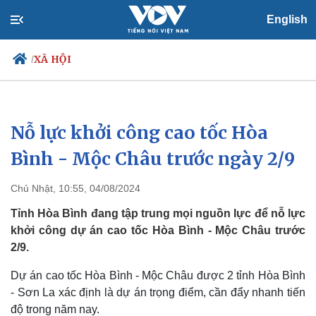
English
XÃ HỘI
/
Nỗ lực khởi công cao tốc Hòa
Chính trị
Xã hội
Đảng
Tin 24h
Bình - Mộc Châu trước ngày 2/9
Tổ chức nhân sự
Dự báo thời tiết
Quốc hội
Giáo dục
Chủ Nhật, 10:55, 04/08/2024
Nhận diện sự thật
Dấu ấn VOV
Việc làm
Tỉnh Hòa Bình đang tập trung mọi nguồn lực để nỗ lực
Biển đảo
khởi công dự án cao tốc Hòa Bình - Mộc Châu trước
2/9.
Dự án cao tốc Hòa Bình - Mộc Châu được 2 tỉnh Hòa Bình
- Sơn La xác định là dự án trọng điểm, cần đẩy nhanh tiến
độ trong năm nay.