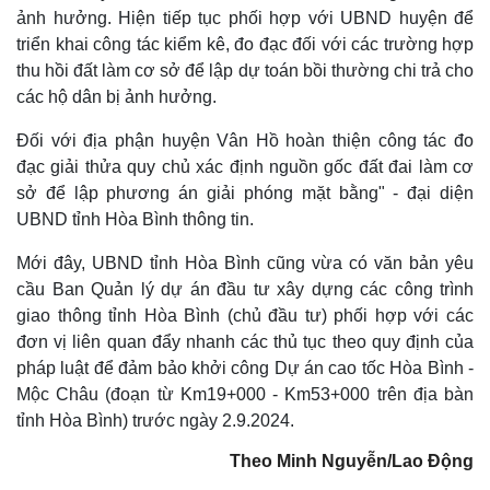
Chứng khoán
ảnh hưởng. Hiện tiếp tục phối hợp với UBND huyện để
Giá cà phê
triển khai công tác kiểm kê, đo đạc đối với các trường hợp
thu hồi đất làm cơ sở để lập dự toán bồi thường chi trả cho
các hộ dân bị ảnh hưởng.
Đối với địa phận huyện Vân Hồ hoàn thiện công tác đo
đạc giải thửa quy chủ xác định nguồn gốc đất đai làm cơ
sở để lập phương án giải phóng mặt bằng" - đại diện
UBND tỉnh Hòa Bình thông tin.
Mới đây, UBND tỉnh Hòa Bình cũng vừa có văn bản yêu
cầu Ban Quản lý dự án đầu tư xây dựng các công trình
giao thông tỉnh Hòa Bình (chủ đầu tư) phối hợp với các
đơn vị liên quan đẩy nhanh các thủ tục theo quy định của
pháp luật để đảm bảo khởi công Dự án cao tốc Hòa Bình -
Mộc Châu (đoạn từ Km19+000 - Km53+000 trên địa bàn
tỉnh Hòa Bình) trước ngày 2.9.2024.
Theo Minh Nguyễn/Lao Động