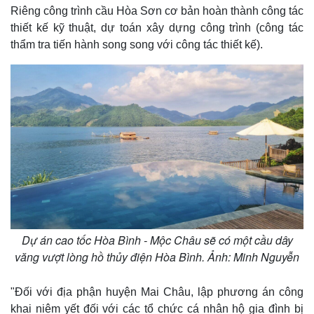
Riêng công trình cầu Hòa Sơn cơ bản hoàn thành công tác
thiết kế kỹ thuật, dự toán xây dựng công trình (công tác
thẩm tra tiến hành song song với công tác thiết kế).
Dự án cao tốc Hòa Bình - Mộc Châu sẽ có một cầu dây
Kinh tế
Thị trường
văng vượt lòng hồ thủy điện Hòa Bình. Ảnh: Minh Nguyễn
Bất động sản
Giá vàng
Khởi nghiệp
Tiêu dùng
"Đối với địa phận huyện Mai Châu, lập phương án công
Tỷ giá
khai niêm yết đối với các tổ chức cá nhân hộ gia đình bị