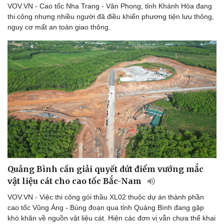
VOV.VN - Cao tốc Nha Trang - Vân Phong, tỉnh Khánh Hòa đang
thi công nhưng nhiều người đã điều khiển phương tiện lưu thông,
nguy cơ mất an toàn giao thông.
Sức khỏe
Đời sống
Dinh dưỡng - món ngon
Nhà đẹp
Cây thuốc
Blog
Sản phụ khoa
Tình yêu - Gia đình
Nhi khoa
Nam khoa
Làm đẹp - giảm cân
Quảng Bình cần giải quyết dứt điểm vướng mắc
Phòng mạch online
vật liệu cát cho cao tốc Bắc-Nam
Ăn sạch sống khỏe
VOV.VN - Việc thi công gói thầu XL02 thuộc dự án thành phần
cao tốc Vũng Áng - Bùng đoạn qua tỉnh Quảng Bình đang gặp
khó khăn về nguồn vật liệu cát. Hiện các đơn vị vẫn chưa thể khai