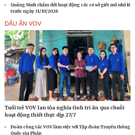
Săn Tour
Đọc truyện đêm khuya
Quảng Ninh chấm dứt hoạt động các cơ sở giết mổ nhỏ lẻ
check-in
Cửa sổ tình yêu
trước ngày 31/10/2026
Kể chuyện cho bé
Hạt giống tâm hồn
DẤU ẤN VOV
Tuổi trẻ VOV lan tỏa nghĩa tình tri ân qua chuỗi
hoạt động thiết thực dịp 27/7
Đoàn công tác VOV làm việc với Tập đoàn Truyền thông
Quốc gia Pháp