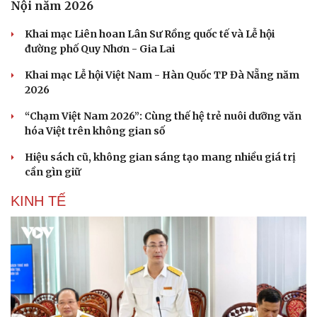
Nội năm 2026
Khai mạc Liên hoan Lân Sư Rồng quốc tế và Lễ hội
đường phố Quy Nhơn - Gia Lai
Khai mạc Lễ hội Việt Nam - Hàn Quốc TP Đà Nẵng năm
Văn hóa
Giải trí
2026
Sân khấu - Điện ảnh
Nghệ sĩ
Văn học
Thời trang
“Chạm Việt Nam 2026”: Cùng thế hệ trẻ nuôi dưỡng văn
Âm nhạc
Sao Việt
hóa Việt trên không gian số
Di sản
Hiệu sách cũ, không gian sáng tạo mang nhiều giá trị
cần gìn giữ
KINH TẾ