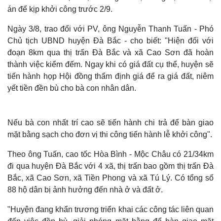
án để kịp khởi công trước 2/9.
Ngày 3/8, trao đổi với PV, ông Nguyễn Thanh Tuấn - Phó
Chủ tịch UBND huyện Đà Bắc - cho biết: "Hiện đối với
đoạn 8km qua thị trấn Đà Bắc và xã Cao Sơn đã hoàn
thành việc kiểm đếm. Ngay khi có giá đất cụ thể, huyện sẽ
tiến hành họp Hội đồng thẩm định giá để ra giá đất, niêm
yết tiền đền bù cho bà con nhân dân.
Nếu bà con nhất trí cao sẽ tiến hành chi trả để bàn giao
mặt bằng sạch cho đơn vị thi công tiến hành lễ khởi công".
Theo ông Tuấn, cao tốc Hòa Bình - Mộc Châu có 21/34km
đi qua huyện Đà Bắc với 4 xã, thị trấn bao gồm thị trấn Đà
Bắc, xã Cao Sơn, xã Tiền Phong và xã Tú Lý. Có tổng số
88 hộ dân bị ảnh hưởng đến nhà ở và đất ở.
"Huyện đang khẩn trương triển khai các công tác liên quan