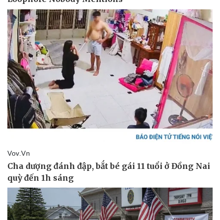
Thể thao
Ô tô - Xe máy
Bóng đá
Ô tô
Lịch thi đấu bóng đá
Xe máy
Thế giới thể thao
Tư vấn
eSports
Hậu trường