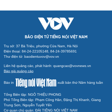
BÁO ĐIỆN TỬ TIẾNG NÓI VIỆT NAM
Trụ sở: 37 Bà Triệu, phường Cửa Nam, Hà Nội
Điện thoại: 84-24-22105148, 84-24-39785691
Thư điện tử: baodientuvov@vov.vn
Liên hệ quảng cáo, phát hành: quangcao@vovnews.vn
Báo giá quảng cáo
Báo in
xuất bản thứ Năm hàng tuần
Tổng Biên tập: NGÔ THIỆU PHONG
Phó Tổng Biên tập: Phạm Công Hân, Đặng Thị Khanh, Giang
Trung Sơn, Nguyễn Tuyết Yến
Cơ quan chủ quản: ĐÀI TIẾNG NÓI VIỆT NAM