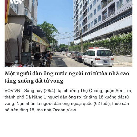
Du lịch
Podcast
Tư vấn
Câu chuyện thời sự
Săn Tour
Đọc truyện đêm khuya
check-in
Cửa sổ tình yêu
Kể chuyện cho bé
Hạt giống tâm hồn
Một người đàn ông nước ngoài rơi từ tòa nhà cao
tầng xuống đất tử vong
VOV.VN - Sáng nay (28/4), tại phường Thọ Quang, quận Sơn Trà,
thành phố Đà Nẵng 1 người đàn ông rơi từ tầng 18 xuống đất tử
vong. Nạn nhân là người đàn ông ngoại quốc (62 tuổi), thuê căn
hộ trên tầng 18, tòa nhà Ocean View.