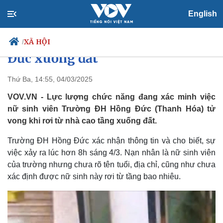
English
Nữ sinh tử vong khi rơi từ nhà
cao tầng trong Trường ĐH Hồng
XÃ HỘI
/
Đức xuống đất
Thứ Ba, 14:55, 04/03/2025
Chính trị
Xã hội
VOV.VN - Lực lượng chức năng đang xác minh việc
Đảng
Tin 24h
nữ sinh viên Trường ĐH Hồng Đức (Thanh Hóa) tử
Tổ chức nhân sự
Dự báo thời tiết
vong khi rơi từ nhà cao tầng xuống đất.
Quốc hội
Giáo dục
Nhận diện sự thật
Dấu ấn VOV
Trường ĐH Hồng Đức xác nhận thông tin và cho biết, sự
Việc làm
việc xảy ra lúc hơn 8h sáng 4/3. Nạn nhân là nữ sinh viên
Biển đảo
của trường nhưng chưa rõ tên tuổi, địa chỉ, cũng như chưa
xác định được nữ sinh này rơi từ tầng bao nhiêu.