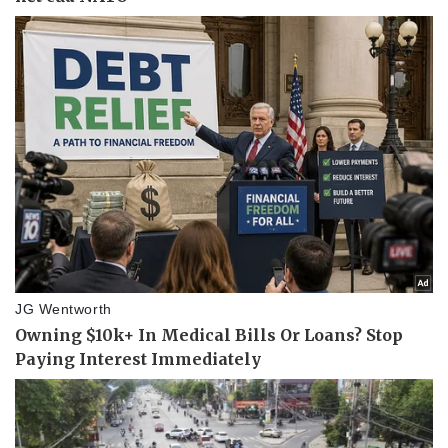
Thể thao
Ô tô - Xe máy
Bóng đá
Ô tô
Lịch thi đấu bóng đá
Xe máy
Thế giới thể thao
Tư vấn
eSports
Hậu trường