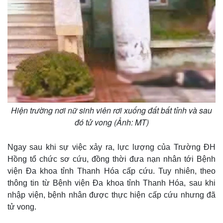
Hiện trường nơi nữ sinh viên rơi xuống đất bất tỉnh và sau
đó tử vong (Ảnh: MT)
Ngay sau khi sự việc xảy ra, lực lượng của Trường ĐH
Hồng tổ chức sơ cứu, đồng thời đưa nạn nhân tới Bệnh
viện Đa khoa tỉnh Thanh Hóa cấp cứu. Tuy nhiên, theo
Thế giới
Multimedia
thông tin từ Bệnh viện Đa khoa tỉnh Thanh Hóa, sau khi
Quan sát
Video
nhập viện, bệnh nhân được thực hiện cấp cứu nhưng đã
Cuộc sống đó đây
Ảnh
tử vong.
Hồ sơ
E-Magazine
Infographic