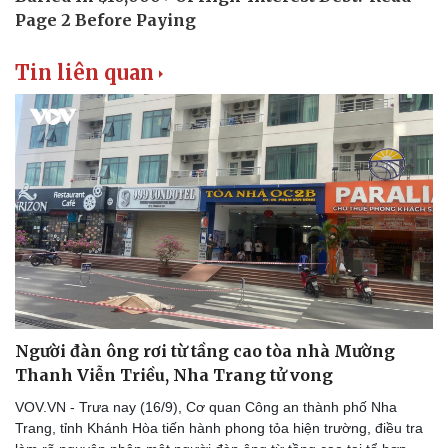
Tin liên quan
Văn hóa
Giải trí
Người đàn ông rơi từ tầng cao tòa nhà Mường
Sân khấu - Điện ảnh
Nghệ sĩ
Văn học
Thời trang
Thanh Viễn Triều, Nha Trang tử vong
Âm nhạc
Sao Việt
VOV.VN - Trưa nay (16/9), Cơ quan Công an thành phố Nha
Di sản
Trang, tỉnh Khánh Hòa tiến hành phong tỏa hiện trường, điều tra