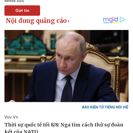
Service
apply.
Gửi tin
Pháp luật
Quân sự - Quốc phòng
Vụ án
Vũ khí
Tin nóng
Việt Nam
Tư vấn luật
Phân tích