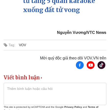
từ tầng 5 quán karaoke
xuống đất tử vong
Kinh tế
Thị trường
Bất động sản
Giá vàng
Khởi nghiệp
Tiêu dùng
Tỷ giá
Chứng khoán
Nguyễn Vương/VTC News
Giá cà phê
Tag:
VOV
Mời quý độc giả theo dõi VOV.VN trên
Viết bình luận
This site is protected by reCAPTCHA and the Google
Privacy Policy
and
Terms of