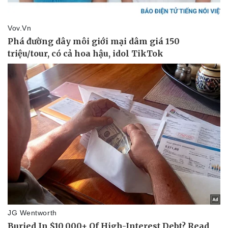
Sức khỏe
Đời sống
Dinh dưỡng - món ngon
Nhà đẹp
Cây thuốc
Blog
Sản phụ khoa
Tình yêu - Gia đình
Nhi khoa
Nam khoa
Làm đẹp - giảm cân
Phòng mạch online
Ăn sạch sống khỏe