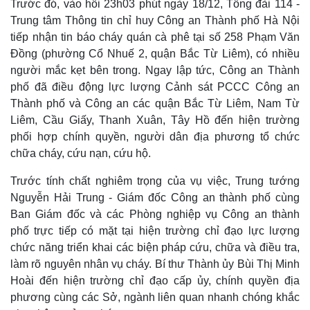
Trước đó, vào hồi 23h03 phút ngày 18/12, Tổng đài 114 -
Trung tâm Thông tin chỉ huy Công an Thành phố Hà Nội
tiếp nhận tin báo cháy quán cà phê tại số 258 Phạm Văn
Đồng (phường Cổ Nhuế 2, quận Bắc Từ Liêm), có nhiều
người mắc kẹt bên trong. Ngay lập tức, Công an Thành
phố đã điều động lực lượng Cảnh sát PCCC Công an
Thành phố và Công an các quận Bắc Từ Liêm, Nam Từ
Liêm, Cầu Giấy, Thanh Xuân, Tây Hồ đến hiện trường
phối hợp chính quyền, người dân địa phương tổ chức
chữa cháy, cứu nạn, cứu hộ.
Trước tính chất nghiêm trọng của vụ việc, Trung tướng
Nguyễn Hải Trung - Giám đốc Công an thành phố cùng
Ban Giám đốc và các Phòng nghiệp vụ Công an thành
phố trực tiếp có mặt tại hiện trường chỉ đạo lực lượng
chức năng triển khai các biện pháp cứu, chữa và điều tra,
làm rõ nguyên nhân vụ cháy. Bí thư Thành ủy Bùi Thị Minh
Hoài đến hiện trường chỉ đạo cấp ủy, chính quyền địa
phương cùng các Sở, ngành liên quan nhanh chóng khắc