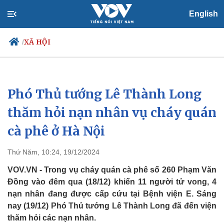
English
XÃ HỘI
/
Phó Thủ tướng Lê Thành Long
Chính trị
Xã hội
Đảng
Tin 24h
thăm hỏi nạn nhân vụ cháy quán
Tổ chức nhân sự
Dự báo thời tiết
cà phê ở Hà Nội
Quốc hội
Giáo dục
Nhận diện sự thật
Dấu ấn VOV
Việc làm
Thứ Năm, 10:24, 19/12/2024
Biển đảo
VOV.VN - Trong vụ cháy quán cà phê số 260 Phạm Văn
Đồng vào đêm qua (18/12) khiến 11 người tử vong, 4
nạn nhân đang được cấp cứu tại Bệnh viện E. Sáng
nay (19/12) Phó Thủ tướng Lê Thành Long đã đến viện
thăm hỏi các nạn nhân.