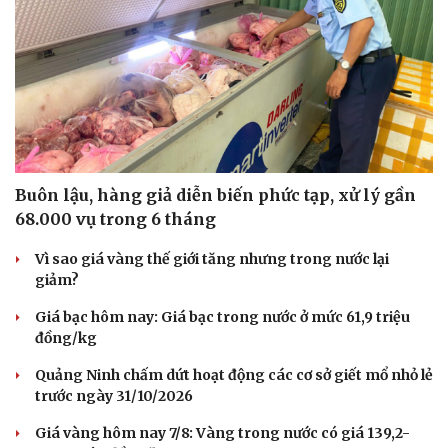
Buôn lậu, hàng giả diễn biến phức tạp, xử lý gần
68.000 vụ trong 6 tháng
Vì sao giá vàng thế giới tăng nhưng trong nước lại
giảm?
Giá bạc hôm nay: Giá bạc trong nước ở mức 61,9 triệu
đồng/kg
Du lịch
Podcast
Quảng Ninh chấm dứt hoạt động các cơ sở giết mổ nhỏ lẻ
Tư vấn
Câu chuyện thời sự
trước ngày 31/10/2026
Săn Tour
Đọc truyện đêm khuya
check-in
Cửa sổ tình yêu
Giá vàng hôm nay 7/8: Vàng trong nước có giá 139,2-
Kể chuyện cho bé