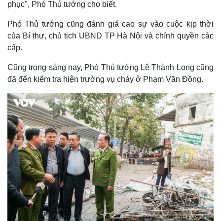
phục", Phó Thủ tướng cho biết.
Phó Thủ tướng cũng đánh giá cao sự vào cuộc kịp thời
của Bí thư, chủ tịch UBND TP Hà Nội và chính quyền các
cấp.
Cũng trong sáng nay, Phó Thủ tướng Lê Thành Long cũng
đã đến kiểm tra hiện trường vụ cháy ở Phạm Văn Đồng.
Thế giới
Multimedia
Quan sát
Video
Cuộc sống đó đây
Ảnh
Hồ sơ
E-Magazine
Infographic