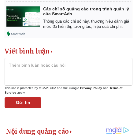
Vụ án
Vũ khí
Tin nóng
Việt Nam
Các chỉ số quảng cáo trong trình quản lý
của SmartAds
Tư vấn luật
Phân tích
Thông qua các chỉ số này, thương hiệu đánh giá
mức độ hiển thị, tương tác, hiệu quả chi phí.
Viết bình luận
This site is protected by reCAPTCHA and the Google
Privacy Policy
and
Terms of
Service
apply.
Gửi tin