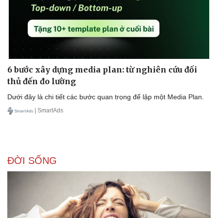
6 bước xây dựng media plan: từ nghiên cứu đối
Sức khỏe
Đời sống
thủ đến đo lường
Dinh dưỡng - món ngon
Nhà đẹp
Dưới đây là chi tiết các bước quan trọng để lập một Media Plan.
Cây thuốc
Blog
Sản phụ khoa
Tình yêu - Gia đình
| SmartAds
Nhi khoa
Nam khoa
Làm đẹp - giảm cân
Phòng mạch online
Ăn sạch sống khỏe
ĐỜI SỐNG