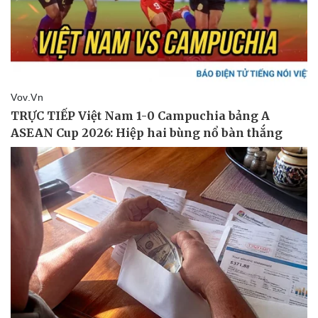
Thể thao
Ô tô - Xe máy
Bóng đá
Ô tô
Lịch thi đấu bóng đá
Xe máy
Thế giới thể thao
Tư vấn
eSports
Hậu trường