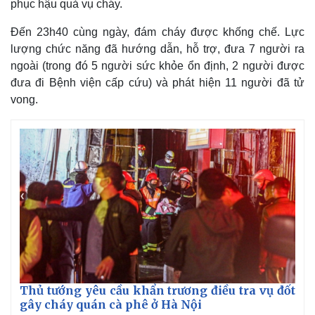
phục hậu quả vụ cháy.
Đến 23h40 cùng ngày, đám cháy được khống chế. Lực
lượng chức năng đã hướng dẫn, hỗ trợ, đưa 7 người ra
ngoài (trong đó 5 người sức khỏe ổn định, 2 người được
đưa đi Bệnh viện cấp cứu) và phát hiện 11 người đã tử
vong.
Kinh tế
Thị trường
Bất động sản
Giá vàng
Khởi nghiệp
Tiêu dùng
Thủ tướng yêu cầu khẩn trương điều tra vụ đốt
Tỷ giá
gây cháy quán cà phê ở Hà Nội
Chứng khoán