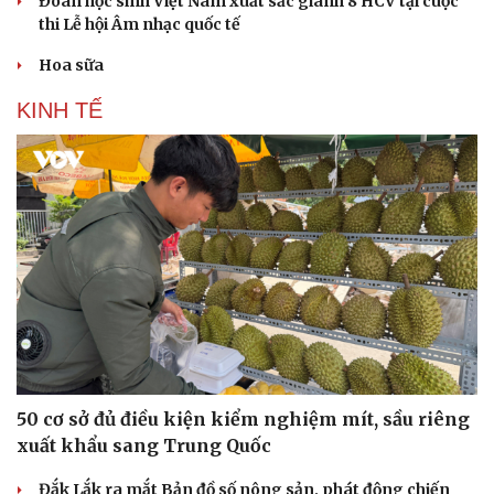
Đoàn học sinh Việt Nam xuất sắc giành 8 HCV tại cuộc
thi Lễ hội Âm nhạc quốc tế
Hoa sữa
KINH TẾ
Văn hóa
Giải trí
Sân khấu - Điện ảnh
Nghệ sĩ
Văn học
Thời trang
Âm nhạc
Sao Việt
50 cơ sở đủ điều kiện kiểm nghiệm mít, sầu riêng
Di sản
xuất khẩu sang Trung Quốc
Đắk Lắk ra mắt Bản đồ số nông sản, phát động chiến