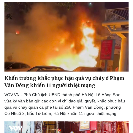
Doanh nghiệp
Công nghệ
Thông tin doanh nghiệp
Sành điệu
Doanh nghiệp 24h
Tin Công nghệ
Doanh nhân
Trải nghiệm
Vì cộng đồng
Chuyển đổi số
Khẩn trương khắc phục hậu quả vụ cháy ở Phạm
Văn Đồng khiến 11 người thiệt mạng
VOV.VN - Phó Chủ tịch UBND thành phố Hà Nội Lê Hồng Sơn
vừa ký văn bản gửi các đơn vị chỉ đạo giải quyết, khắc phục hậu
quả vụ cháy quán cà phê tại số 258 Phạm Văn Đồng, phường
Cổ Nhuế 2, Bắc Từ Liêm, Hà Nội khiến 11 người thiệt mạng.