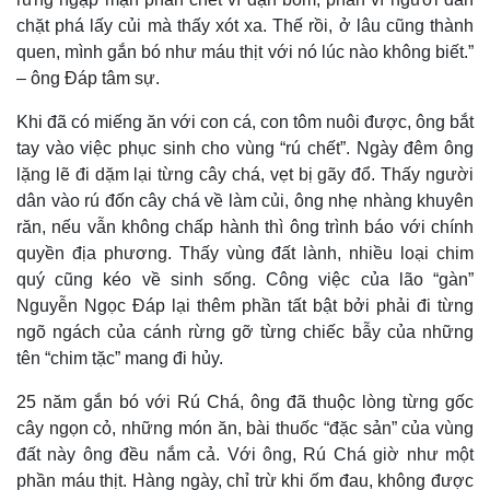
chặt phá lấy củi mà thấy xót xa. Thế rồi, ở lâu cũng thành
quen, mình gắn bó như máu thịt với nó lúc nào không biết.”
– ông Đáp tâm sự.
Khi đã có miếng ăn với con cá, con tôm nuôi được, ông bắt
tay vào việc phục sinh cho vùng “rú chết”. Ngày đêm ông
lặng lẽ đi dặm lại từng cây chá, vẹt bị gãy đổ. Thấy người
dân vào rú đốn cây chá về làm củi, ông nhẹ nhàng khuyên
răn, nếu vẫn không chấp hành thì ông trình báo với chính
quyền địa phương. Thấy vùng đất lành, nhiều loại chim
quý cũng kéo về sinh sống. Công việc của lão “gàn”
Nguyễn Ngọc Đáp lại thêm phần tất bật bởi phải đi từng
ngõ ngách của cánh rừng gỡ từng chiếc bẫy của những
tên “chim tặc” mang đi hủy.
Thể thao
Ô tô - Xe máy
25 năm gắn bó với Rú Chá, ông đã thuộc lòng từng gốc
Bóng đá
Ô tô
cây ngọn cỏ, những món ăn, bài thuốc “đặc sản” của vùng
Lịch thi đấu bóng đá
Xe máy
đất này ông đều nắm cả. Với ông, Rú Chá giờ như một
Thế giới thể thao
Tư vấn
phần máu thịt. Hàng ngày, chỉ trừ khi ốm đau, không được