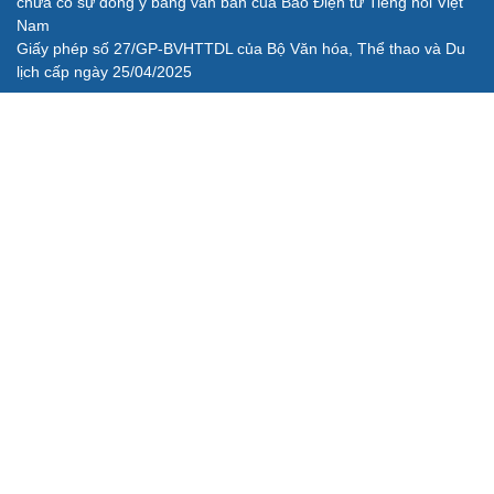
chưa có sự đồng ý bằng văn bản của Báo Điện tử Tiếng nói Việt
Nam
Giấy phép số 27/GP-BVHTTDL của Bộ Văn hóa, Thể thao và Du
lịch cấp ngày 25/04/2025