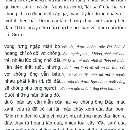
gì, kiếm cái gì mà ăn. Ngày ra với rú, “tài sản” của hai vợ
chồng chỉ có đúng một cặp gà, mấy cây tre dựng nhà và…
một ít chén bát. Dựng cái lán chừng chục mét vuông bên
đầm Ô Rô, ngày đêm đắp đập be bờ, nạo vét đầm nuôi tôm
cá. Giữa
vùng rừng ngập mặn bỏ
“Với tôi, được chăm sóc Rú Chá là
hoang, chỉ có đôi vợ chồng
niềm hạnh phúc, không phải nói cho
trẻ, nhiều lúc cũng nhớ đất
triết lý, to tát một chút là "bảo vệ thiên
liền đến thắt ruột, nhưng
nhiên", mà là vì rú đã có ân tình với
Pháp luật
Quân sự - Quốc phòn
vợ chồng ông vẫn bảo
tôi, gia đình tôi; nhờ nó mà 7 người
Vụ án
Vũ khí
nhau phải kiên trì, rồi đất
con của tôi được học hành, nuôi nấng
Tin nóng
Việt Nam
sẽ không phụ lòng người.
đến nơi đến chốn”- ông Đáp tâm sự.
Tư vấn luật
Phân tích
Suốt những năm tháng đó,
dưới bàn tay cần mẫn của hai vợ chồng ông Đáp, màu
xanh của rú đã trở lại lấn màu cháy xém của đạn bom.
“Mình tìm đến rú cũng vì mưu sinh, những ngày đầu tiên ra
đây, thấy rú hoang tàn quá, nhiều loại cây “đặc sản” của
rừng ngập mặn phần chết vì đạn bom, phần vì người dân