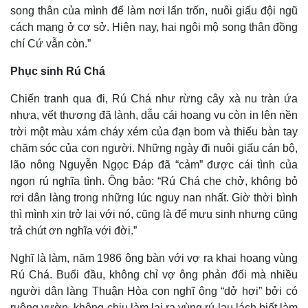
song thân của mình để làm nơi lẩn trốn, nuôi giấu đội ngũ
cách mạng ở cơ sở. Hiện nay, hai ngôi mộ song thân đồng
chí Cứ vẫn còn.”
Kinh tế
Thị trường
Bất động sản
Giá vàng
Phục sinh Rú Chá
Khởi nghiệp
Tiêu dùng
Tỷ giá
Chiến tranh qua đi, Rú Chá như rừng cây xà nu tràn ứa
Chứng khoán
nhựa, vết thương đã lành, dẫu cái hoang vu còn in lên nền
Giá cà phê
trời một màu xám cháy xém của đạn bom và thiếu bàn tay
chăm sóc của con người. Những ngày đi nuôi giấu cán bộ,
lão nông Nguyễn Ngọc Đáp đã “cảm” được cái tình của
ngọn rú nghĩa tình. Ông bảo: “Rú Chá che chở, không bỏ
rơi dân làng trong những lúc nguy nan nhất. Giờ thời bình
thì mình xin trở lại với nó, cũng là để mưu sinh nhưng cũng
trả chút ơn nghĩa với đời.”
Nghĩ là làm, năm 1986 ông bàn với vợ ra khai hoang vùng
Rú Chá. Buổi đầu, không chỉ vợ ông phản đối mà nhiều
người dân làng Thuận Hòa con nghĩ ông “dở hơi” bởi có
ruộng vườn, không chịu làm lại ra vùng rú lau lách biết làm