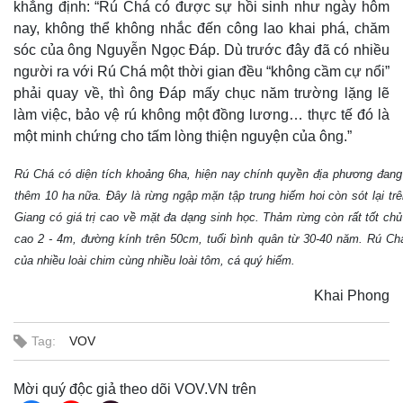
khẳng định: “Rú Chá có được sự hồi sinh như ngày hôm
nay, không thể không nhắc đến công lao khai phá, chăm
sóc của ông Nguyễn Ngọc Đáp. Dù trước đây đã có nhiều
người ra với Rú Chá một thời gian đều “không cầm cự nổi”
phải quay về, thì ông Đáp mấy chục năm trường lặng lẽ
làm việc, bảo vệ rú không một đồng lương… thực tế đó là
một minh chứng cho tấm lòng thiện nguyện của ông.”
Rú Chá có diện tích khoảng 6ha, hiện nay chính quyền địa phương đan
thêm 10 ha nữa. Đây là rừng ngập mặn tập trung hiếm hoi còn sót lại t
Sức khỏe
Đời sống
Giang có giá trị cao về mặt đa dạng sinh học. Thảm rừng còn rất tốt chủ
Dinh dưỡng - món ngon
Nhà đẹp
cao 2 - 4m, đường kính trên 50cm, tuổi bình quân từ 30-40 năm. Rú Chá
Cây thuốc
Blog
của nhiều loài chim cùng nhiều loài tôm, cá quý hiếm.
Sản phụ khoa
Tình yêu - Gia đình
Nhi khoa
Khai Phong
Nam khoa
Làm đẹp - giảm cân
Phòng mạch online
Tag:
VOV
Ăn sạch sống khỏe
Mời quý độc giả theo dõi VOV.VN trên