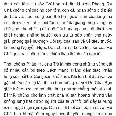
thuở còn lắm lau sậy. “Với người dân Hương Phong, Rú
Chá không chỉ cho họ con tôm, con cá, ngăn sóng gió biển
để bảo vệ, nuôi sống bao thế hệ người dân của làng mà
còn được xem như một “ân nhân” đã giang rộng vòng tay
chở che cho những cán bộ Cách mạng chủ chốt thời tiền
khởi nghĩa, những người con ưu tú góp phần cho ngày
giải phóng quê hương”- Đôi tay chai sần vê vê điếu thuốc,
lão nông Nguyễn Ngọc Đáp chậm rãi kể về lịch sử của Rú
Chá qua hai cuộc kháng chiến thần thánh của dân tộc.
Thời chống Pháp, Hương Trà là một trong những vùng đất
có nhiều cán bộ theo Cách mạng. Hằng đêm giặc Pháp
lùng sục bắt bớ Cộng sản khắp nơi. Khi lúa bắt đầu vào vụ
gặt, nhiều cán bộ lần theo chân ruộng, ra với Rú Chá. Bọn
giặc biết được, tra hỏi dân làng nhưng chẳng một ai khai.
Bí thế, chúng cho lính chặt phá rú tan hoang nhưng vẫn
Thế giới
Multimedia
không lùng bắt được người của ta vì thời đó đây là vùng
Quan sát
Video
rừng ngập mặn rậm rạp. Dân mình biết cán bộ đã ra với Rú
Cuộc sống đó đây
Ảnh
Chá, liền bí mật đêm ngày chèo thuyền, mang cơm, nhu
Hồ sơ
E-Magazine