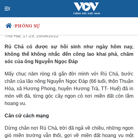
Người giữ rú không lương
PHÓNG SỰ
/
Thứ Hai, 17:29, 20/08/2012
Rú Chá có được sự hồi sinh như ngày hôm nay,
không thể không nhắc đến công lao khai phá, chăm
Chính trị
Xã hội
sóc của ông Nguyễn Ngọc Đáp
Đảng
Tin 24h
Tổ chức nhân sự
Dự báo thời tiết
Mấy chục năm ròng rã gắn đời mình với Rú Chá, bước
Quốc hội
Giáo dục
chân của lão nông Nguyễn Ngọc Đáp (66 tuổi, thôn Thuận
Nhận diện sự thật
Dấu ấn VOV
Hòa, xã Hương Phong, huyện Hương Trà, TT- Huế) đã in
Việc làm
mòn vết đá, từng góc cây ngọn cỏ nơi miền đất còn lắm
Biển đảo
hoang vu.
Căn cứ cách mạng
Dừng chân nơi Rú Chá, trời đã ngả về chiều, những ngọn
gió miên trường vẫn thổi, gợi về miền đất hoang vu một