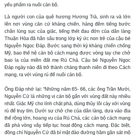
yếu phẩm ra nuôi cán bộ.
Infographic
Là người con của quê hương Hương Trà, sinh ra và lớn
lên nơi vùng căn cứ kháng chiến, hàng đêm tiếng bước
chân lùng sục của giặc, tiếng thét đau đớn của dân làng
Thuận Hòa đã hằn sâu trong lớp ký ức non trẻ của cậu bé
Nguyễn Ngọc Đáp. Bước sang thời kỳ kháng chiến chống
Mỹ, bao thế hệ cán bộ cách mạng được vòng tay che chở
bao la của miền đất mẹ Rú Chá. Cậu bé Nguyễn Ngọc
Đáp ngày nào đã trở thành chàng thanh niên đi theo Cách
mạng, ra với vùng rú để nuôi cán bộ.
Ông Đáp nhớ lại: “Những năm 65- 66, các ông Trần Mười,
Nguyễn Cứ là những vị cán bộ gắn với vùng đất này nhiều
nhất. Giặc Mỹ cho lính chặt phá, dùng thủy lôi cày xới vùng
rú để truy tìm. Dưới sự chở che của dân làng, dựa vào địa
thế rộng lớn, hoang vu của Rú Chá, các cán bộ cách mạng
đã phá vòng vây tiếp tục hoạt động cách mạng. Đặc biệt,
đồng chí Nguyễn Cứ đã bí mật đào đường hầm gần sát mộ