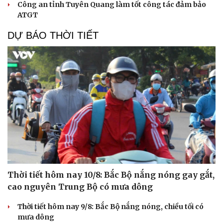
Công an tỉnh Tuyên Quang làm tốt công tác đảm bảo
ATGT
DỰ BÁO THỜI TIẾT
Du lịch
Podcast
Tư vấn
Câu chuyện thời sự
Săn Tour
Đọc truyện đêm khuya
check-in
Cửa sổ tình yêu
Kể chuyện cho bé
Hạt giống tâm hồn
Thời tiết hôm nay 10/8: Bắc Bộ nắng nóng gay gắt,
cao nguyên Trung Bộ có mưa dông
Thời tiết hôm nay 9/8: Bắc Bộ nắng nóng, chiều tối có
mưa dông