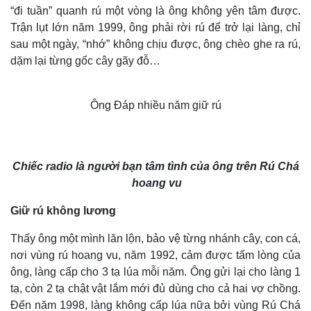
eSports
“đi tuần” quanh rú một vòng là ông không yên tâm được.
Hậu trường
Trận lụt lớn năm 1999, ông phải rời rú để trở lại làng, chỉ
sau một ngày, “nhớ” không chịu được, ông chèo ghe ra rú,
dặm lại từng gốc cây gãy đỗ…
Ông Đáp nhiều năm giữ rú
Chiếc radio là người bạn tâm tình của ông trên Rú Chá
hoang vu
Giữ rú không lương
Thấy ông một mình lăn lộn, bảo vệ từng nhánh cây, con cá,
nơi vùng rú hoang vu, năm 1992, cảm được tấm lòng của
ông, làng cấp cho 3 tạ lúa mỗi năm. Ông gửi lại cho làng 1
tạ, còn 2 tạ chật vật lắm mới đủ dùng cho cả hai vợ chồng.
Đến năm 1998, làng không cấp lúa nữa bởi vùng Rú Chá