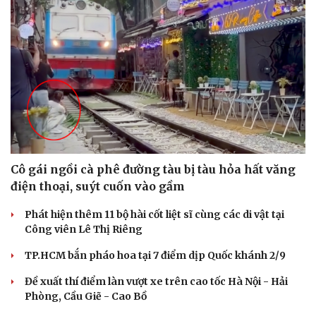
Văn hóa
Giải trí
Sân khấu - Điện ảnh
Nghệ sĩ
Văn học
Thời trang
Âm nhạc
Sao Việt
Di sản
Cô gái ngồi cà phê đường tàu bị tàu hỏa hất văng
điện thoại, suýt cuốn vào gầm
Phát hiện thêm 11 bộ hài cốt liệt sĩ cùng các di vật tại
Công viên Lê Thị Riêng
TP.HCM bắn pháo hoa tại 7 điểm dịp Quốc khánh 2/9
Đề xuất thí điểm làn vượt xe trên cao tốc Hà Nội - Hải
Phòng, Cầu Giẽ - Cao Bồ