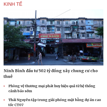
KINH TẾ
Doanh nghiệp
Công nghệ
Thông tin doanh nghiệp
Sành điệu
Doanh nghiệp 24h
Tin Công nghệ
Doanh nhân
Trải nghiệm
Vì cộng đồng
Chuyển đổi số
Ninh Bình đầu tư 502 tỷ đồng xây chung cư cho
thuê
Phòng vệ thương mại phát huy hiệu quả từ hệ thống
cảnh báo sớm
Thái Nguyên tập trung giải phóng mặt bằng dự án cao
tốc CT07