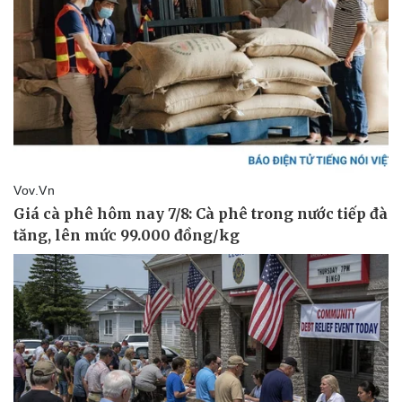
Kinh tế
Thị trường
Bất động sản
Giá vàng
Khởi nghiệp
Tiêu dùng
Tỷ giá
Chứng khoán