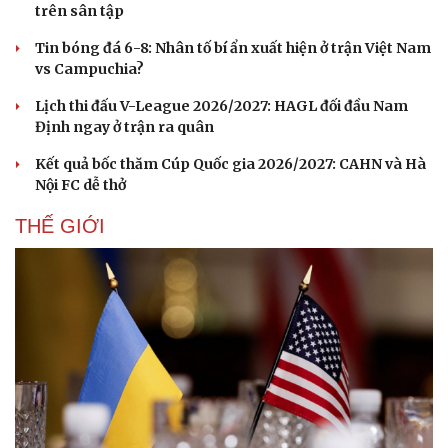
trên sân tập
Tin bóng đá 6-8: Nhân tố bí ẩn xuất hiện ở trận Việt Nam
vs Campuchia?
Lịch thi đấu V-League 2026/2027: HAGL đối đầu Nam
Định ngay ở trận ra quân
Kết quả bốc thăm Cúp Quốc gia 2026/2027: CAHN và Hà
Nội FC dễ thở
THẾ GIỚI
Văn hóa
Giải trí
Sân khấu - Điện ảnh
Nghệ sĩ
Văn học
Thời trang
Âm nhạc
Sao Việt
Di sản