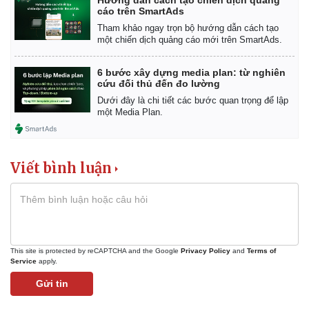
cáo trên SmartAds
Tham khảo ngay trọn bộ hướng dẫn cách tạo
một chiến dịch quảng cáo mới trên SmartAds.
6 bước xây dựng media plan: từ nghiên
cứu đối thủ đến đo lường
Dưới đây là chi tiết các bước quan trọng để lập
một Media Plan.
Viết bình luận
Thế giới
Multimedia
Quan sát
Video
Cuộc sống đó đây
Ảnh
Hồ sơ
E-Magazine
This site is protected by reCAPTCHA and the Google
Privacy Policy
and
Terms of
Infographic
Service
apply.
Gửi tin