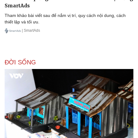
Thể thao
Ô tô - Xe máy
SmartAds
Bóng đá
Ô tô
Tham khảo bài viết sau để nắm vị trí, quy cách nội dung, cách
Lịch thi đấu bóng đá
Xe máy
thiết lập và tối ưu.
Thế giới thể thao
Tư vấn
| SmartAds
eSports
Hậu trường
ĐỜI SỐNG