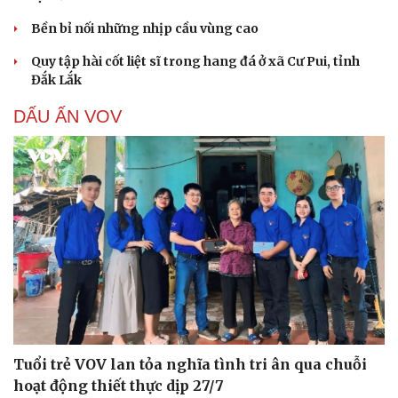
Hạt giống tâm hồn
Bền bỉ nối những nhịp cầu vùng cao
Quy tập hài cốt liệt sĩ trong hang đá ở xã Cư Pui, tỉnh
Đắk Lắk
DẤU ẤN VOV
Tuổi trẻ VOV lan tỏa nghĩa tình tri ân qua chuỗi
hoạt động thiết thực dịp 27/7