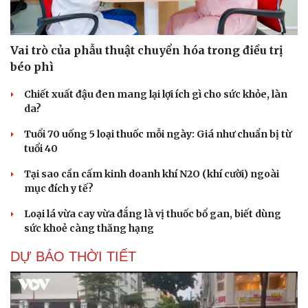
Vai trò của phẫu thuật chuyển hóa trong điều trị
béo phì
Chiết xuất đậu đen mang lại lợi ích gì cho sức khỏe, làn
da?
Tuổi 70 uống 5 loại thuốc mỗi ngày: Giá như chuẩn bị từ
tuổi 40
Tại sao cần cấm kinh doanh khí N2O (khí cười) ngoài
mục đích y tế?
Loại lá vừa cay vừa đắng là vị thuốc bổ gan, biết dùng
sức khoẻ càng thăng hạng
DỰ BÁO THỜI TIẾT
Cải chính