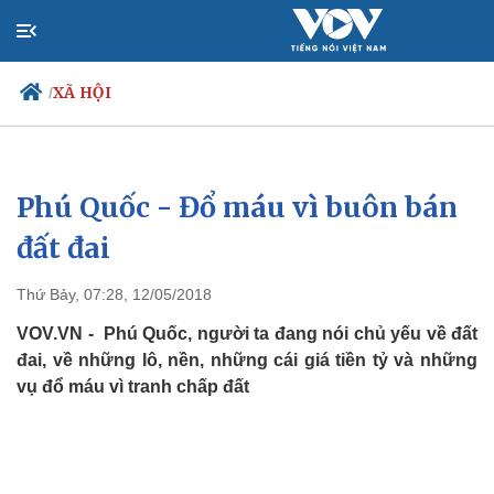
XÃ HỘI
/
Phú Quốc - Đổ máu vì buôn bán
Chính trị
Xã hội
Đảng
Tin 24h
đất đai
Tổ chức nhân sự
Dự báo thời tiết
Quốc hội
Giáo dục
Thứ Bảy, 07:28, 12/05/2018
Nhận diện sự thật
Dấu ấn VOV
Việc làm
VOV.VN - Phú Quốc, người ta đang nói chủ yếu về đất
Biển đảo
đai, về những lô, nền, những cái giá tiền tỷ và những
vụ đổ máu vì tranh chấp đất