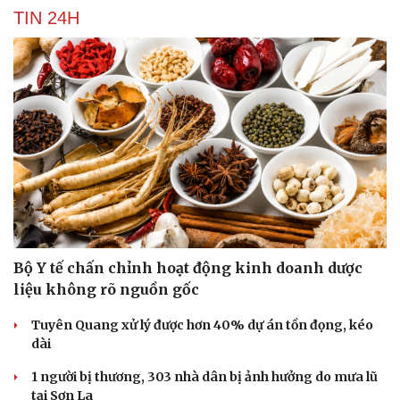
TIN 24H
Bộ Y tế chấn chỉnh hoạt động kinh doanh dược
liệu không rõ nguồn gốc
Du lịch
Podcast
Tuyên Quang xử lý được hơn 40% dự án tồn đọng, kéo
Tư vấn
Câu chuyện thời s
dài
Săn Tour
Đọc truyện đêm kh
1 người bị thương, 303 nhà dân bị ảnh hưởng do mưa lũ
check-in
Cửa sổ tình yêu
tại Sơn La
Kể chuyện cho bé