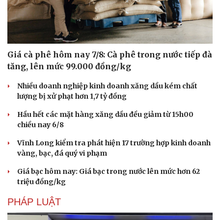
Giá cà phê hôm nay 7/8: Cà phê trong nước tiếp đà
tăng, lên mức 99.000 đồng/kg
Sức khỏe
Đời sống
Nhiều doanh nghiệp kinh doanh xăng dầu kém chất
Dinh dưỡng - món ngon
Nhà đẹp
lượng bị xử phạt hơn 1,7 tỷ đồng
Cây thuốc
Blog
Sản phụ khoa
Tình yêu - Gia đìn
Hầu hết các mặt hàng xăng dầu đều giảm từ 15h00
Nhi khoa
chiều nay 6/8
Nam khoa
Làm đẹp - giảm cân
Vĩnh Long kiểm tra phát hiện 17 trường hợp kinh doanh
Phòng mạch online
vàng, bạc, đá quý vi phạm
Ăn sạch sống khỏe
Giá bạc hôm nay: Giá bạc trong nước lên mức hơn 62
triệu đồng/kg
PHÁP LUẬT