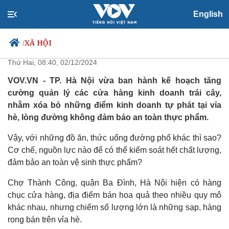
English
Quản hoa quả vỉa hè, đồ ăn thức
uống khác thì sao?
XÃ HỘI
/
Thứ Hai, 08:40, 02/12/2024
VOV.VN - TP. Hà Nội vừa ban hành kế hoạch tăng
cường quản lý các cửa hàng kinh doanh trái cây,
Chính trị
Xã hội
nhằm xóa bỏ những điểm kinh doanh tự phát tại vỉa
Đảng
Tin 24h
hè, lòng đường không đảm bảo an toàn thực phẩm.
Tổ chức nhân sự
Dự báo thời tiết
Quốc hội
Giáo dục
Vậy, với những đồ ăn, thức uống đường phố khác thì sao?
Nhận diện sự thật
Dấu ấn VOV
Cơ chế, nguồn lực nào để có thể kiểm soát hết chất lượng,
Việc làm
đảm bảo an toàn vệ sinh thực phẩm?
Biển đảo
Chợ Thành Công, quận Ba Đình, Hà Nội hiện có hàng
chục cửa hàng, địa điểm bán hoa quả theo nhiều quy mô
khác nhau, nhưng chiếm số lượng lớn là những sạp, hàng
rong bán trên vỉa hè.