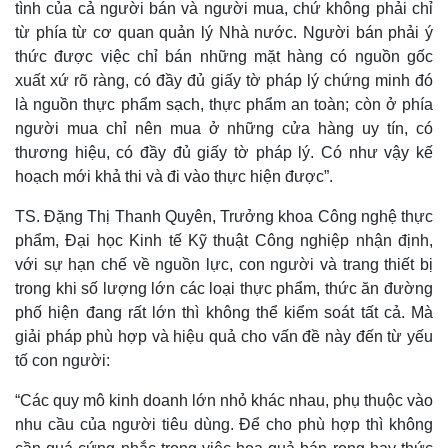
tình của cả người bán và người mua, chứ không phải chỉ
từ phía từ cơ quan quản lý Nhà nước. Người bán phải ý
thức được việc chỉ bán những mặt hàng có nguồn gốc
xuất xứ rõ ràng, có đầy đủ giấy tờ pháp lý chứng minh đó
là nguồn thực phẩm sạch, thực phẩm an toàn; còn ở phía
người mua chỉ nên mua ở những cửa hàng uy tín, có
thương hiệu, có đầy đủ giấy tờ pháp lý. Có như vậy kế
hoạch mới khả thi và đi vào thực hiện được”.
TS. Đặng Thị Thanh Quyên, Trưởng khoa Công nghệ thực
phẩm, Đại học Kinh tế Kỹ thuật Công nghiệp nhận định,
với sự hạn chế về nguồn lực, con người và trang thiết bị
trong khi số lượng lớn các loại thực phẩm, thức ăn đường
Pháp luật
Quân sự - Quốc phòng
phố hiện đang rất lớn thì không thể kiểm soát tất cả. Mà
Vụ án
Vũ khí
giải pháp phù hợp và hiệu quả cho vấn đề này đến từ yếu
Tin nóng
Việt Nam
tố con người:
Tư vấn luật
Phân tích
“Các quy mô kinh doanh lớn nhỏ khác nhau, phụ thuộc vào
nhu cầu của người tiêu dùng. Để cho phù hợp thì không