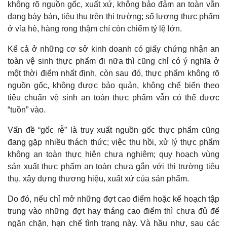
không rõ nguồn gốc, xuất xứ, không bảo đảm an toàn vẫn
đang bày bán, tiêu thụ trên thị trường; số lượng thực phẩm
ở vỉa hè, hàng rong thậm chí còn chiếm tỷ lệ lớn.
Kể cả ở những cơ sở kinh doanh có giấy chứng nhận an
toàn vệ sinh thực phẩm đi nữa thì cũng chỉ có ý nghĩa ở
một thời điểm nhất định, còn sau đó, thực phẩm không rõ
nguồn gốc, không được bảo quản, không chế biến theo
tiêu chuẩn vệ sinh an toàn thực phẩm vẫn có thể được
“tuồn” vào.
Vấn đề “gốc rễ” là truy xuất nguồn gốc thực phẩm cũng
đang gặp nhiều thách thức; việc thu hồi, xử lý thực phẩm
Thể thao
Ô tô - Xe máy
không an toàn thực hiện chưa nghiêm; quy hoạch vùng
Bóng đá
Ô tô
sản xuất thực phẩm an toàn chưa gắn với thị trường tiêu
Lịch thi đấu bóng đá
Xe máy
thụ, xây dựng thương hiệu, xuất xứ của sản phẩm.
Thế giới thể thao
Tư vấn
eSports
Do đó, nếu chỉ mở những đợt cao điểm hoặc kế hoạch tập
Hậu trường
trung vào những đợt hay tháng cao điểm thì chưa đủ để
ngăn chặn, hạn chế tình trạng này. Và hầu như, sau các