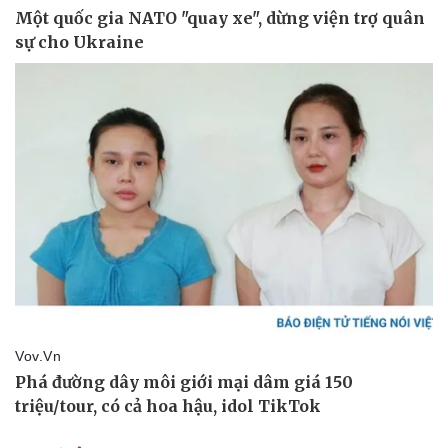
Tư vấn
Câu chuyện thời sự
Săn Tour
Đọc truyện đêm khuya
check-in
Cửa sổ tình yêu
Kể chuyện cho bé
Hạt giống tâm hồn