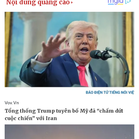
Làm đẹp - giảm cân
Phòng mạch online
Ăn sạch sống khỏe