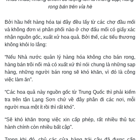
rong bán trên vỉa hè
Bởi hầu hết hàng hóa tại đây đều lấy từ các chợ đầu mối
và không đơn vị phân phối nào ở chợ đấu mối có giấy xác
nhận nguồn gốc, xuất xử hoa quả. Bởi thế, các tiểu thương
không khỏi lo lắng:
“Nếu Nhà nước quản lý hàng hóa không cho bán rong,
hàng bán trôi nổi mà có xuất xứ thì nói chung là những sạp
hàng, những người bán rong sẽ khó khăn, vì đó là công
Thế giới
Multimedia
việc làm ăn”.
Quan sát
Video
Cuộc sống đó đây
Ảnh
“Các hoa quả này nguồn gốc từ Trung Quốc thì phải kiểm
Hồ sơ
E-Magazine
tra trên tận Lạng Sơn chứ về đây phân đi các nơi, mỗi
Infographic
người mua một ít rồi thì rất khó”.
“Sẽ khó khăn trong việc xin cấp phép, rất nhiều thủ tục
hành chính còn nhiều bất cập”.
Trong khi đó, chủ các cửa hàng trái cây đã được cấp