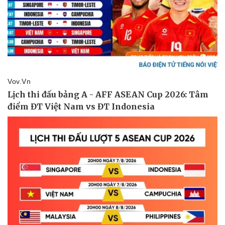
Sân khấu - Điện ảnh
Nghệ sĩ
Văn học
Thời trang
Âm nhạc
Sao Việt
Di sản