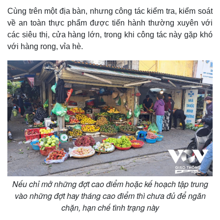
Cùng trên một địa bàn, nhưng công tác kiểm tra, kiểm soát
về an toàn thực phẩm được tiến hành thường xuyên với
các siêu thị, cửa hàng lớn, trong khi công tác này gặp khó
với hàng rong, vỉa hè.
Kinh tế
Thị trường
Bất động sản
Giá vàng
Khởi nghiệp
Tiêu dùng
Tỷ giá
Chứng khoán
Giá cà phê
Nếu chỉ mở những đợt cao điểm hoặc kế hoạch tập trung
vào những đợt hay tháng cao điểm thì chưa đủ để ngăn
chặn, hạn chế tình trạng này