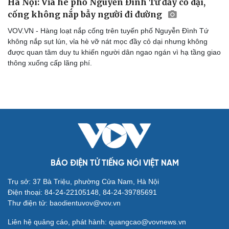
Hà Nội: Vỉa hè phố Nguyễn Đình Tứ đầy cỏ dại,
cống không nắp bẫy người đi đường
Cải chính
VOV.VN - Hàng loạt nắp cống trên tuyến phố Nguyễn Đình Tứ
không nắp sụt lún, vỉa hè vỡ nát mọc đầy cỏ dại nhưng không
được quan tâm duy tu khiến người dân ngao ngán vì hạ tầng giao
thông xuống cấp lãng phí.
BÁO ĐIỆN TỬ TIẾNG NÓI VIỆT NAM
Trụ sở: 37 Bà Triệu, phường Cửa Nam, Hà Nội
Điện thoại: 84-24-22105148, 84-24-39785691
Thư điện tử: baodientuvov@vov.vn
Liên hệ quảng cáo, phát hành: quangcao@vovnews.vn