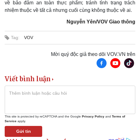
về bảo đảm an toàn thực phẩm; tránh tình trạng trách
nhiệm thuộc về tất cả nhưng cuối cùng không thuộc về ai.
Nguyễn Yên/VOV Giao thông
Tag:
VOV
Mời quý độc giả theo dõi VOV.VN trên
Viết bình luận
Sức khỏe
Đời sống
Dinh dưỡng - món ngon
Nhà đẹp
This site is protected by reCAPTCHA and the Google
Privacy Policy
and
Terms of
Cây thuốc
Blog
Service
apply.
Sản phụ khoa
Tình yêu - Gia đình
Gửi tin
Nhi khoa
Nam khoa