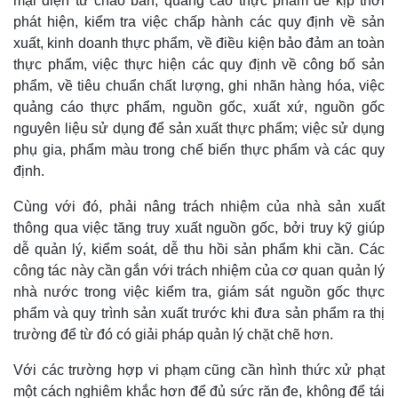
mại điện tử chào bán, quảng cáo thực phẩm để kịp thời
phát hiện, kiểm tra việc chấp hành các quy định về sản
xuất, kinh doanh thực phẩm, về điều kiện bảo đảm an toàn
thực phẩm, việc thực hiện các quy định về công bố sản
phẩm, về tiêu chuẩn chất lượng, ghi nhãn hàng hóa, việc
quảng cáo thực phẩm, nguồn gốc, xuất xứ, nguồn gốc
nguyên liệu sử dụng để sản xuất thực phẩm; việc sử dụng
phụ gia, phẩm màu trong chế biến thực phẩm và các quy
định.
Cùng với đó, phải nâng trách nhiệm của nhà sản xuất
thông qua việc tăng truy xuất nguồn gốc, bởi truy kỹ giúp
dễ quản lý, kiểm soát, dễ thu hồi sản phẩm khi cần. Các
công tác này cần gắn với trách nhiệm của cơ quan quản lý
Doanh nghiệp
Công nghệ
nhà nước trong việc kiểm tra, giám sát nguồn gốc thực
Thông tin doanh nghiệp
Sành điệu
phẩm và quy trình sản xuất trước khi đưa sản phẩm ra thị
Doanh nghiệp 24h
Tin Công nghệ
trường để từ đó có giải pháp quản lý chặt chẽ hơn.
Doanh nhân
Trải nghiệm
Vì cộng đồng
Chuyển đổi số
Với các trường hợp vi phạm cũng cần hình thức xử phạt
một cách nghiêm khắc hơn để đủ sức răn đe, không để tái