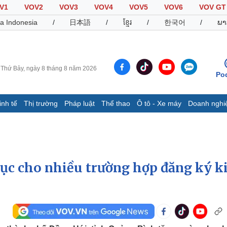
V1
VOV2
VOV3
VOV4
VOV5
VOV6
VOV GT
a Indonesia
/
日本語
/
ខ្មែរ
/
한국어
/
ພາ
Thứ Bảy, ngày 8 tháng 8 năm 2026
Po
inh tế
Thị trường
Pháp luật
Thể thao
Ô tô - Xe máy
Doanh nghi
Thế giới
Multimedia
K
Quan sát
Video
B
Cuộc sống đó đây
Ảnh
K
Hồ sơ
E-Magazine
tục cho nhiều trường hợp đăng ký k
Infographic
Thể thao
Ô tô - Xe máy
D
Bóng đá
Ô tô
T