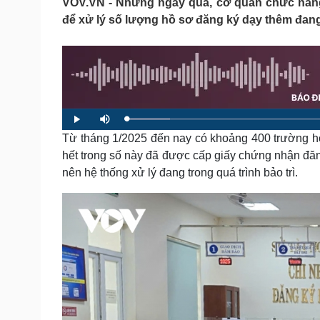
VOV.VN - Những ngày qua, cơ quan chức năng
Tin nóng
Việt Nam
để xử lý số lượng hồ sơ đăng ký dạy thêm đang
Tư vấn luật
Phân tích
Sức khỏe
Đời sống
Dinh dưỡng - món ngon
Nhà đẹp
Cây thuốc
Blog
L
P
M
Sản phụ khoa
Tình yêu - Gia đình
o
l
u
a
Từ tháng 1/2025 đến nay có khoảng 400 trường h
a
t
Nhi khoa
d
y
e
e
hết trong số này đã được cấp giấy chứng nhận đăn
Nam khoa
d
:
Làm đẹp - giảm cân
nên hệ thống xử lý đang trong quá trình bảo trì.
8
.
Phòng mạch online
7
0
Ăn sạch sống khỏe
%
Cải chính