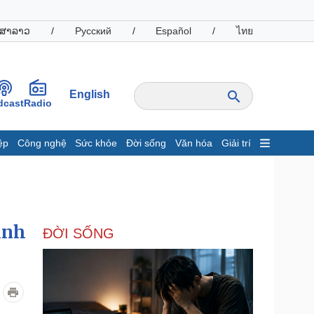
ສາລາວ
/
Русский
/
Español
/
ไทย
English
dcast
Radio
ệp
Công nghệ
Sức khỏe
Đời sống
Văn hóa
Giải trí
inh tế
Thị trường
ất động sản
Giá vàng
hởi nghiệp
Tiêu dùng
Tỷ giá
inh
ĐỜI SỐNG
Chứng khoán
Giá cà phê
oanh nghiệp
Công nghệ
hông tin doanh nghiệp
Sành điệu