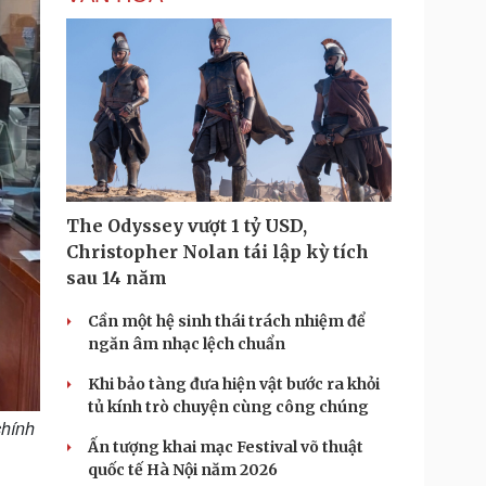
i
m
e
The Odyssey vượt 1 tỷ USD,
Christopher Nolan tái lập kỳ tích
sau 14 năm
Cần một hệ sinh thái trách nhiệm để
ngăn âm nhạc lệch chuẩn
Khi bảo tàng đưa hiện vật bước ra khỏi
tủ kính trò chuyện cùng công chúng
chính
Ấn tượng khai mạc Festival võ thuật
quốc tế Hà Nội năm 2026