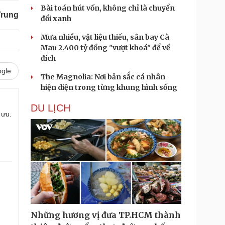
Bài toán hút vốn, không chỉ là chuyển
Trung
đổi xanh
Mưa nhiều, vật liệu thiếu, sân bay Cà
Mau 2.400 tỷ đồng "vượt khoá" để về
đích
gle
The Magnolia: Nơi bản sắc cá nhân
hiện diện trong từng khung hình sống
DU LỊCH
 ưu.
Những hương vị đưa TP.HCM thành