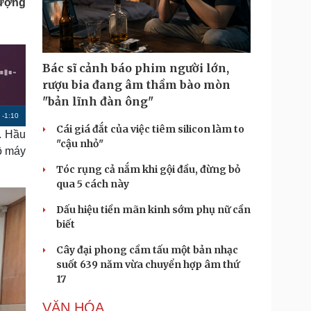
lượng
Doanh nghiệp 24h
Tin Công nghệ
Doanh nhân
Trải nghiệm
ì cộng đồng
Chuyển đổi số
Bác sĩ cảnh báo phim người lớn,
u lịch
Podcast
rượu bia đang âm thầm bào mòn
Tư vấn
Câu chuyện thời sự
"bản lĩnh đàn ông"
Săn Tour
Đọc truyện đêm khuya
R
-
1:10
heck-in
Cửa sổ tình yêu
Cái giá đắt của việc tiêm silicon làm to
. Hầu
Kể chuyện cho bé
e
"cậu nhỏ"
ộ máy
Hạt giống tâm hồn
m
Tóc rụng cả nắm khi gội đầu, đừng bỏ
a
qua 5 cách này
i
Dấu hiệu tiền mãn kinh sớm phụ nữ cần
n
biết
i
Cây đại phong cầm tấu một bản nhạc
n
suốt 639 năm vừa chuyển hợp âm thứ
17
g
T
VĂN HÓA