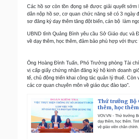
Các hồ sơ còn tồn đọng sẽ được giải quyết sớm kh
dân nộp hồ sơ, cơ quan chức năng sẽ có 3 ngày để
sơ đăng ký dạy thêm tăng đột biến, cán bộ làm ngoà
UBND tỉnh Quảng Bình yêu cầu Sở Giáo dục và Đà
về dạy thêm, học thêm, đảm bảo phù hợp với thực t
Ông Hoàng Đình Tuấn, Phó Trưởng phòng Tài chín
vị cấp giấy chứng nhận đăng ký hộ kinh doanh giố
tế, chủ động triển khai công tác quản lý thuế. Cò
các cơ quan chuyên môn về giáo dục đào tạo”.
Thứ trưởng Bộ 
thêm, học thêm
VOV.VN - Thứ trưởng B
dạy thêm, học thêm. Tinh
vệ giáo viên chân chính.