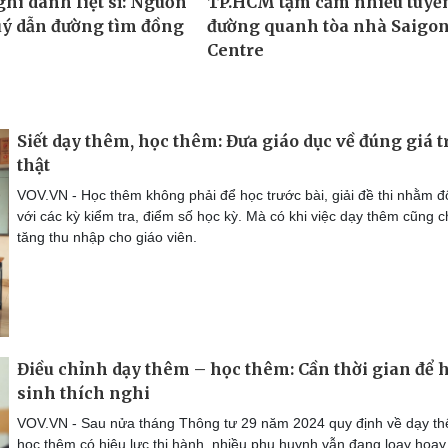
Siết dạy thêm, học thêm: Đưa giáo dục về đúng giá tr
thật
VOV.VN - Học thêm không phải để học trước bài, giải đề thi nhằm đ
với các kỳ kiểm tra, điểm số học kỳ. Mà có khi việc dạy thêm cũng c
tăng thu nhập cho giáo viên.
Điều chỉnh dạy thêm – học thêm: Cần thời gian để 
sinh thích nghi
VOV.VN - Sau nửa tháng Thông tư 29 năm 2024 quy định về dạy t
học thêm có hiệu lực thi hành, nhiều phụ huynh vẫn đang loay hoay