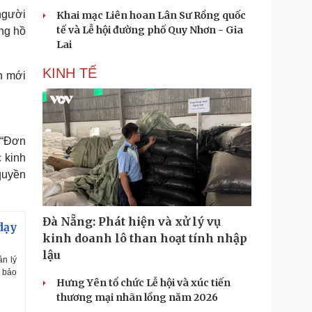
người
Khai mạc Liên hoan Lân Sư Rồng quốc
tế và Lễ hội đường phố Quy Nhơn - Gia
ng hồ
Lai
KINH TẾ
h mới
 “Đơn
 kinh
 quyền
Đà Nẵng: Phát hiện và xử lý vụ
dạy
kinh doanh lô than hoạt tính nhập
lậu
n lý
i bảo
Hưng Yên tổ chức Lễ hội và xúc tiến
thương mại nhãn lồng năm 2026