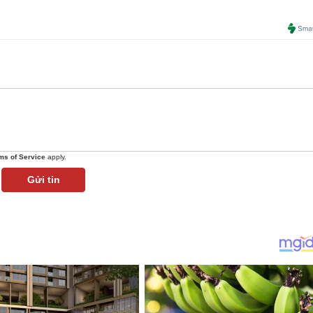
ms of Service
apply.
Gửi tin