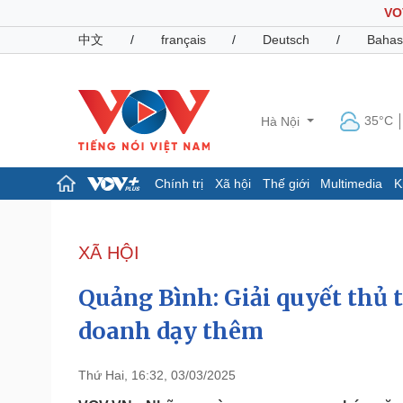
VO
中文
/
français
/
Deutsch
/
Bahas
35°C
Hà Nội
Chính trị
Xã hội
Thế giới
Multimedia
K
Chính trị
Xã hội
Đảng
Tin 24h
XÃ HỘI
Tổ chức nhân sự
Dự báo thời tiết
Quốc hội
Giáo dục
Quảng Bình: Giải quyết thủ 
Nhận diện sự thật
Dấu ấn VOV
Việc làm
doanh dạy thêm
Biển đảo
Pháp luật
Quân sự - Quốc phòng
Thứ Hai, 16:32, 03/03/2025
Vụ án
Vũ khí