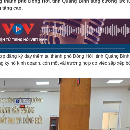
 thành phố Đồng Hới, tỉnh Quảng Bình tăng cường lực 
Lịch thi đấu bóng đá
Xe máy
 tăng cao.
Thế giới thể thao
Tư vấn
eSports
V
Hậu trường
Văn hóa
Giải trí
D
Sân khấu - Điện ảnh
Nghệ sĩ
Văn học
Thời trang
Âm nhạc
Sao Việt
c
ợp đăng ký dạy thêm tại thành phố Đồng Hới, tỉnh Quảng Bình
Di sản
g ký hộ kinh doanh, còn một vài trường hợp do việc sắp xếp b