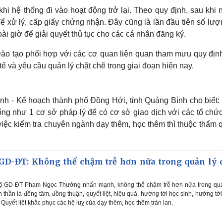
i hệ thống đi vào hoạt động trở lại. Theo quy định, sau khi 
 xử lý, cấp giấy chứng nhận. Đây cũng là lần đầu tiên số lượ
i giờ để giải quyết thủ tục cho các cá nhân đăng ký.
o tạo phối hợp với các cơ quan liên quan tham mưu quy địn
ế và yêu cầu quản lý chặt chẽ trong giai đoạn hiện nay.
h - Kế hoạch thành phố Đồng Hới, tỉnh Quảng Bình cho biết:
ng như 1 cơ sở pháp lý để có cơ sở giao dịch với các tổ chức
n việc kiểm tra chuyên ngành dạy thêm, học thêm thì thuộc thẩm
GD-ĐT: Không thể chậm trễ hơn nữa trong quản lý 
ộ GD-ĐT Phạm Ngọc Thưởng nhấn mạnh, không thể chậm trễ hơn nữa trong quả
 thần là đồng tâm, đồng thuận, quyết liệt, hiệu quả, hướng tới học sinh, hướng tớ
 Quyết liệt khắc phục các hệ luỵ của dạy thêm, học thêm tràn lan.