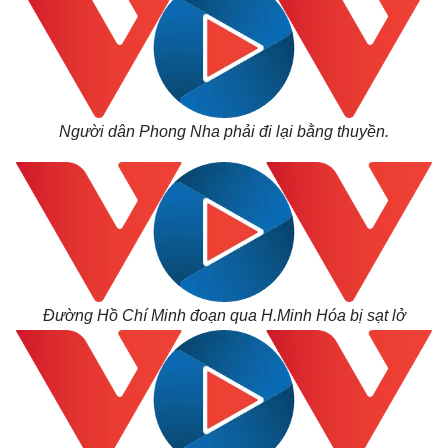
Người dân Phong Nha phải đi lại bằng thuyền.
Đường Hồ Chí Minh đoạn qua H.Minh Hóa bị sạt lở
Thế giới
Multimedia
Quan sát
Video
Cuộc sống đó đây
Ảnh
Hồ sơ
E-Magazine
Infographic