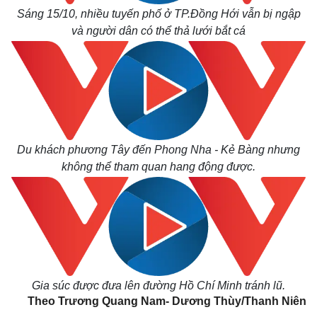
Khởi nghiệp
Sáng 15/10, nhiều tuyến phố ở TP.Đồng Hới vẫn bị ngập
Tiêu dùng
Tỷ giá
và người dân có thể thả lưới bắt cá
Chứng khoán
Giá cà phê
Du khách phương Tây đến Phong Nha - Kẻ Bàng nhưng
không thể tham quan hang động được.
Gia súc được đưa lên đường Hồ Chí Minh tránh lũ.
Theo Trương Quang Nam- Dương Thùy/Thanh Niên