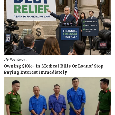
Văn hóa
Giải trí
Sân khấu - Điện ảnh
Nghệ sĩ
Văn học
Thời trang
Âm nhạc
Sao Việt
Di sản