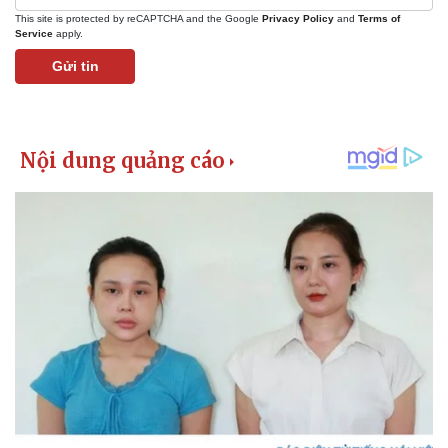
This site is protected by reCAPTCHA and the Google
Privacy Policy
and
Terms of
Service
apply.
Gửi tin
Doanh nghiệp
Công nghệ
Thông tin doanh nghiệp
Sành điệu
Doanh nghiệp 24h
Tin Công nghệ
Doanh nhân
Trải nghiệm
Vì cộng đồng
Chuyển đổi số