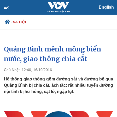
English
XÃ HỘI
/
Quảng Bình mênh mông biển
Chính trị
Xã hội
Đảng
Tin 24h
nước, giao thông chia cắt
Tổ chức nhân sự
Dự báo thời tiết
Quốc hội
Giáo dục
Chủ Nhật, 12:40, 16/10/2016
Nhận diện sự thật
Dấu ấn VOV
Việc làm
Hệ thống giao thông gồm đường sắt và đường bộ qua
Biển đảo
Quảng Bình bị chia cắt, ách tắc; rất nhiều tuyến đường
nội tỉnh bị hư hỏng, sạt lở, ngập lụt.