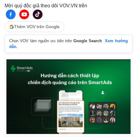
Mời quý độc giả theo dõi VOV.VN trên
Thêm VOV trên Google
Pháp luật
Quân sự - Quốc phòng
Vụ án
Vũ khí
Chọn VOV làm nguồn ưu tiên trên
Google Search
.
Xem hướng
Tin nóng
Việt Nam
dẫn.
Tư vấn luật
Phân tích