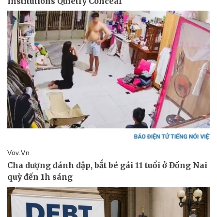
Nhi khoa
Nam khoa
Làm đẹp - giảm cân
Phòng mạch online
Ăn sạch sống khỏe