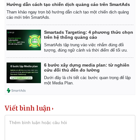
Hướng dẫn cách tạo chiến dịch quảng cáo trên SmartAds
Tham khảo ngay trọn bộ hướng dẫn cách tạo một chiến dịch quảng
cáo mới trên SmartAds.
Smartads Targeting: 4 phương thức chọn
trên hệ thống quảng cáo
SmartAds tập trung vào việc nhắm đúng đối
tượng, đúng ngữ cảnh và thời điểm để tối ưu.
Thể thao
Ô tô - Xe máy
Bóng đá
Ô tô
6 bước xây dựng media plan: từ nghiên
Lịch thi đấu bóng đá
Xe máy
cứu đối thủ đến đo lường
Thế giới thể thao
Tư vấn
Dưới đây là chi tiết các bước quan trọng để lập
eSports
một Media Plan.
Hậu trường
Viết bình luận