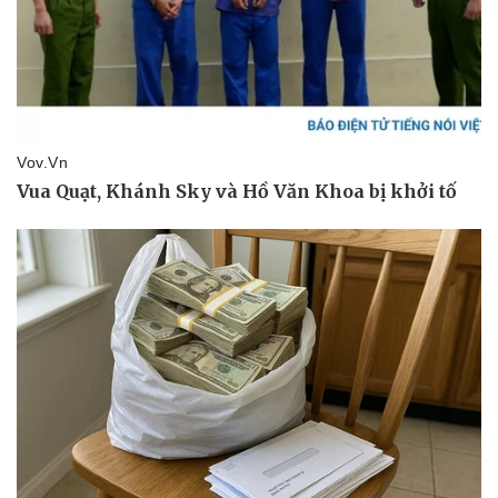
Du lịch
Podcast
Tư vấn
Câu chuyện thời sự
Săn Tour
Đọc truyện đêm khuya
check-in
Cửa sổ tình yêu
Kể chuyện cho bé
Hạt giống tâm hồn