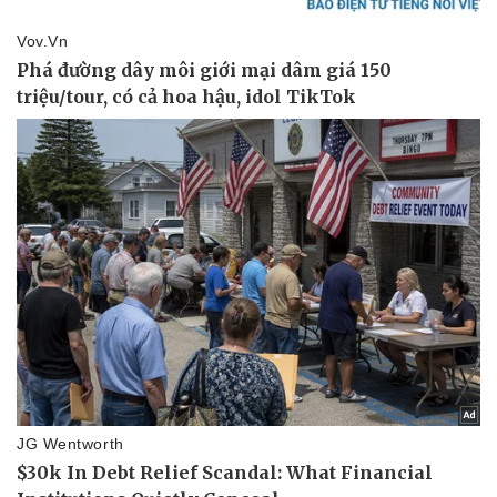
Sức khỏe
Đời sống
Dinh dưỡng - món ngon
Nhà đẹp
Cây thuốc
Blog
Sản phụ khoa
Tình yêu - Gia đình