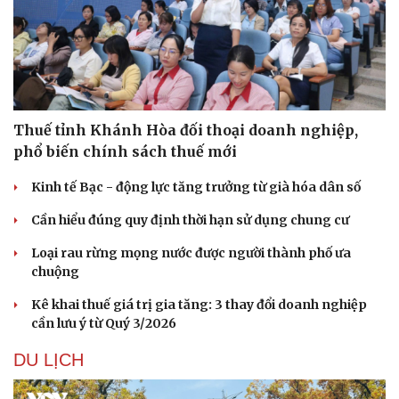
Thuế tỉnh Khánh Hòa đối thoại doanh nghiệp,
Sức khỏe
Đời sống
phổ biến chính sách thuế mới
Dinh dưỡng - món ngon
Nhà đẹp
Cây thuốc
Blog
Kinh tế Bạc - động lực tăng trưởng từ già hóa dân số
Sản phụ khoa
Tình yêu - Gia đình
Nhi khoa
Cần hiểu đúng quy định thời hạn sử dụng chung cư
Nam khoa
Loại rau rừng mọng nước được người thành phố ưa
Làm đẹp - giảm cân
chuộng
Phòng mạch online
Ăn sạch sống khỏe
Kê khai thuế giá trị gia tăng: 3 thay đổi doanh nghiệp
cần lưu ý từ Quý 3/2026
DU LỊCH