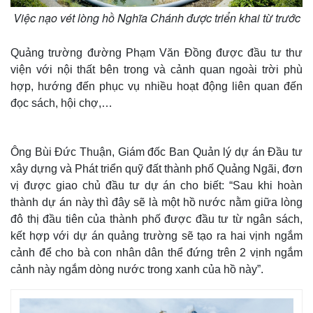
Việc nạo vét lòng hồ Nghĩa Chánh được triển khai từ trước
Quảng trường đường Phạm Văn Đồng được đầu tư thư
viện với nội thất bên trong và cảnh quan ngoài trời phù
hợp, hướng đến phục vụ nhiều hoạt động liên quan đến
đọc sách, hội chợ,…
Ông Bùi Đức Thuận, Giám đốc Ban Quản lý dự án Đầu tư
xây dựng và Phát triển quỹ đất thành phố Quảng Ngãi, đơn
vị được giao chủ đầu tư dự án cho biết: “Sau khi hoàn
thành dự án này thì đây sẽ là một hồ nước nằm giữa lòng
Thế giới
Multimedia
đô thị đầu tiên của thành phố được đầu tư từ ngân sách,
Quan sát
Video
Cuộc sống đó đây
Ảnh
kết hợp với dự án quảng trường sẽ tạo ra hai vịnh ngắm
Hồ sơ
E-Magazine
cảnh để cho bà con nhân dân thể đứng trên 2 vịnh ngắm
Infographic
cảnh này ngắm dòng nước trong xanh của hồ này”.