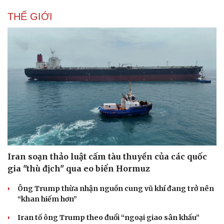
THẾ GIỚI
Iran soạn thảo luật cấm tàu thuyền của các quốc
gia "thù địch" qua eo biển Hormuz
Du lịch
Podcast
Ông Trump thừa nhận nguồn cung vũ khí đang trở nên
Tư vấn
Câu chuyện thời sự
“khan hiếm hơn”
Săn Tour
Đọc truyện đêm khuya
check-in
Cửa sổ tình yêu
Iran tố ông Trump theo đuổi “ngoại giao sân khấu”
Kể chuyện cho bé