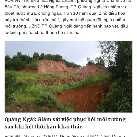
VOV.VN - Hồ điều hòa Nghĩa Chánh, phường Nghĩa Chánh và hồ
Thể thao
Ô tô - Xe máy
Bàu Cả, phường Lê Hồng Phong, TP. Quảng Ngãi có nhiệm vụ
Bóng đá
Ô tô
thoát nước mưa, chống ngập. Hơn 10 năm qua, 2 hồ điều hòa
Lịch thi đấu bóng đá
Xe máy
này trở thành “túi nước thải”, gây mất mỹ quan đô thị, ô nhiễm
Thế giới thể thao
Tư vấn
môi trường. UBND TP. Quảng Ngãi đang tiến hành nạo vét, đầu
eSports
tư kinh phí sửa chữa thành hồ sinh thái.
Hậu trường
Quảng Ngãi: Giám sát việc phục hồi môi trường
sau khi hết thời hạn khai thác
VOV.VN - Sáng nay (26/11), Đoàn Giám sát HĐND tỉnh Quảng