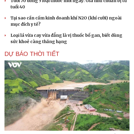
Tuổi 70 uống 5 loại thuốc mỗi ngày: Giá như chuẩn bị từ
tuổi 40
Tại sao cần cấm kinh doanh khí N2O (khí cười) ngoài
mục đích y tế?
Loại lá vừa cay vừa đắng là vị thuốc bổ gan, biết dùng
sức khoẻ càng thăng hạng
DỰ BÁO THỜI TIẾT