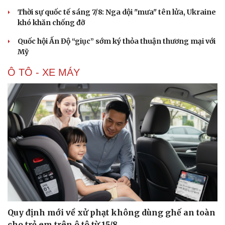
Hạt giống tâm hồn
Thời sự quốc tế sáng 7/8: Nga dội "mưa" tên lửa, Ukraine
khó khăn chống đỡ
Quốc hội Ấn Độ “giục” sớm ký thỏa thuận thương mại với
Mỹ
Ô TÔ - XE MÁY
Quy định mới về xử phạt không dùng ghế an toàn
cho trẻ em trên ô tô từ 15/8