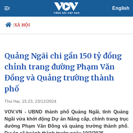
English
XÃ HỘI
/
Quảng Ngãi chi gần 150 tỷ đồng
Chính trị
Xã hội
Đảng
Tin 24h
chỉnh trang đường Phạm Văn
Tổ chức nhân sự
Dự báo thời tiết
Đồng và Quảng trường thành
Quốc hội
Giáo dục
Nhận diện sự thật
Dấu ấn VOV
phố
Việc làm
Biển đảo
Thứ Hai, 15:23, 23/12/2024
VOV.VN - UBND thành phố Quảng Ngãi, tỉnh Quảng
Ngãi vừa khởi động Dự án Nâng cấp, chỉnh trang trục
đường Phạm Văn Đồng và quảng trường thành phố.