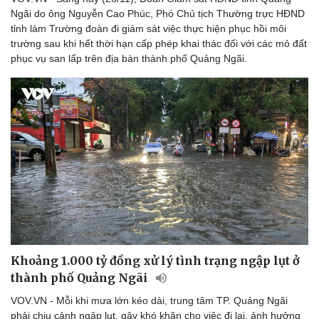
Ngãi do ông Nguyễn Cao Phúc, Phó Chủ tịch Thường trực HĐND
tỉnh làm Trường đoàn đi giám sát việc thực hiện phục hồi môi
trường sau khi hết thời hạn cấp phép khai thác đối với các mỏ đất
phục vụ san lấp trên địa bàn thành phố Quảng Ngãi.
Khoảng 1.000 tỷ đồng xử lý tình trạng ngập lụt ở
thành phố Quảng Ngãi
VOV.VN - Mỗi khi mưa lớn kéo dài, trung tâm TP. Quảng Ngãi
phải chịu cảnh ngập lụt, gây khó khăn cho việc đi lại, ảnh hưởng