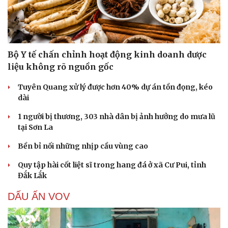
Bộ Y tế chấn chỉnh hoạt động kinh doanh dược
liệu không rõ nguồn gốc
Tuyên Quang xử lý được hơn 40% dự án tồn đọng, kéo
dài
1 người bị thương, 303 nhà dân bị ảnh hưởng do mưa lũ
tại Sơn La
Bền bỉ nối những nhịp cầu vùng cao
Quy tập hài cốt liệt sĩ trong hang đá ở xã Cư Pui, tỉnh
Đắk Lắk
DẤU ẤN VOV
Cải chính