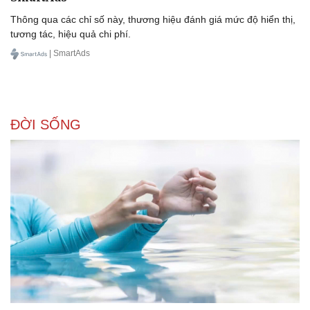
Thông qua các chỉ số này, thương hiệu đánh giá mức độ hiển thị,
tương tác, hiệu quả chi phí.
| SmartAds
Doanh nghiệp
Công nghệ
Thông tin doanh nghiệp
Sành điệu
Doanh nghiệp 24h
Tin Công nghệ
Doanh nhân
Trải nghiệm
ĐỜI SỐNG
Vì cộng đồng
Chuyển đổi số