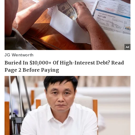
Vụ án
Vũ khí
Tin nóng
Việt Nam
Tư vấn luật
Phân tích