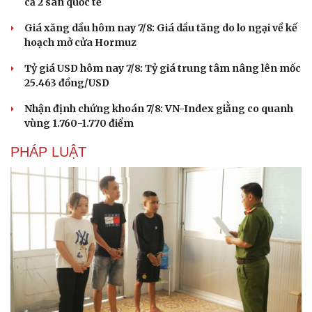
cả 2 sàn quốc tế
Giá xăng dầu hôm nay 7/8: Giá dầu tăng do lo ngại về kế
hoạch mở cửa Hormuz
Tỷ giá USD hôm nay 7/8: Tỷ giá trung tâm nâng lên mốc
25.463 đồng/USD
Nhận định chứng khoán 7/8: VN-Index giằng co quanh
vùng 1.760-1.770 điểm
PHÁP LUẬT
Văn hóa
Giải trí
Sân khấu - Điện ảnh
Nghệ sĩ
Văn học
Thời trang
Âm nhạc
Sao Việt
Di sản