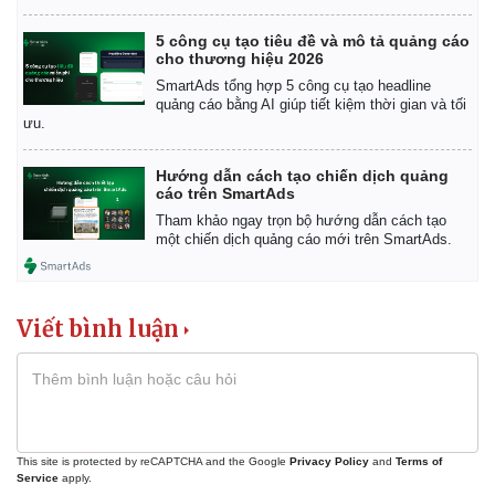
5 công cụ tạo tiêu đề và mô tả quảng cáo
cho thương hiệu 2026
SmartAds tổng hợp 5 công cụ tạo headline
quảng cáo bằng AI giúp tiết kiệm thời gian và tối
ưu.
Hướng dẫn cách tạo chiến dịch quảng
cáo trên SmartAds
Tham khảo ngay trọn bộ hướng dẫn cách tạo
một chiến dịch quảng cáo mới trên SmartAds.
Viết bình luận
Kinh tế
Thị trường
Bất động sản
Giá vàng
Khởi nghiệp
Tiêu dùng
Tỷ giá
This site is protected by reCAPTCHA and the Google
Privacy Policy
and
Terms of
Service
apply.
Chứng khoán