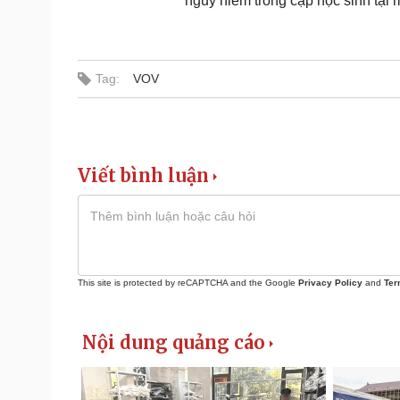
nguy hiểm trong cặp học sinh tại 
Tag:
VOV
Viết bình luận
This site is protected by reCAPTCHA and the Google
Privacy Policy
and
Ter