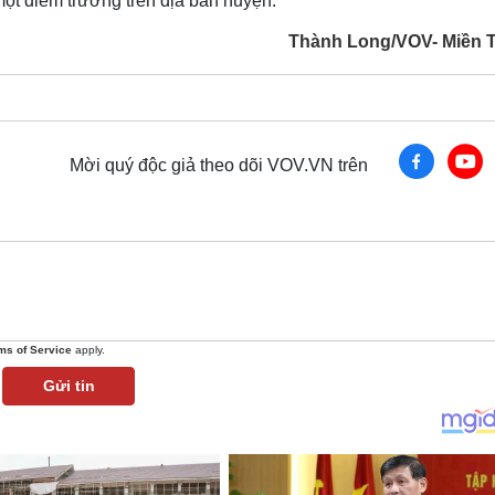
một điểm trường trên địa bàn huyện.
Thành Long/VOV- Miền 
Mời quý độc giả theo dõi VOV.VN trên
ms of Service
apply.
Gửi tin