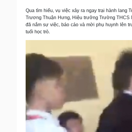
Tin nóng
Việt Nam
Tư vấn luật
Phân tích
Qua tìm hiểu, vụ việc xảy ra ngay trại hành lan
Trương Thuận Hưng, Hiệu trưởng Trường THCS Ngh
đã nắm sự việc, báo cáo và mời phụ huynh lên t
tuổi học trò.
Sức khỏe
Đời sống
Dinh dưỡng - món ngon
Nhà đẹp
Cây thuốc
Blog
Sản phụ khoa
Tình yêu - Gia đình
Nhi khoa
Nam khoa
Làm đẹp - giảm cân
Phòng mạch online
Ăn sạch sống khỏe
Cải chính