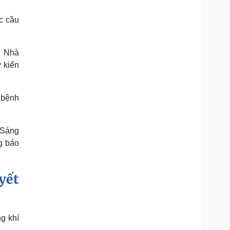
óc cầu
. Nhà
 kiến
 bệnh
“Sáng
g báo
yết
g khí