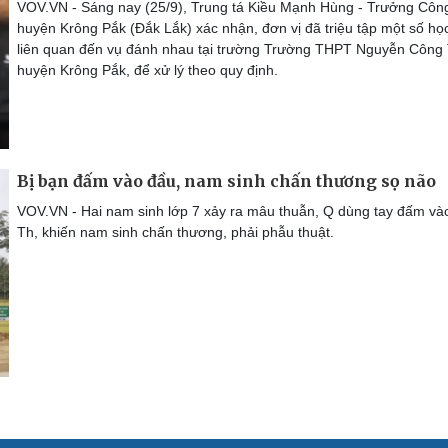
VOV.VN - Sáng nay (25/9), Trung tá Kiều Mạnh Hùng - Trưởng Côn
huyện Krông Pắk (Đắk Lắk) xác nhận, đơn vị đã triệu tập một số họ
liên quan đến vụ đánh nhau tại trường Trường THPT Nguyễn Công 
huyện Krông Pắk, để xử lý theo quy định.
Bị bạn đấm vào đầu, nam sinh chấn thương sọ não
VOV.VN - Hai nam sinh lớp 7 xảy ra mâu thuẫn, Q dùng tay đấm và
Th, khiến nam sinh chấn thương, phải phẫu thuật.