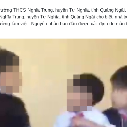
Lịch thi đấu bóng đá
Xe máy
Thế giới thể thao
Tư vấn
g Trường THCS Nghĩa Trung, huyện Tư Nghĩa, tỉnh Quảng Ngãi.
eSports
V
ĩa Trung, huyện Tư Nghĩa, tỉnh Quảng Ngãi cho biết, nhà t
Hậu trường
rường làm việc. Nguyên nhân ban đầu được xác định do mâu 
Văn hóa
Giải trí
D
Sân khấu - Điện ảnh
Nghệ sĩ
Văn học
Thời trang
Âm nhạc
Sao Việt
c
Di sản