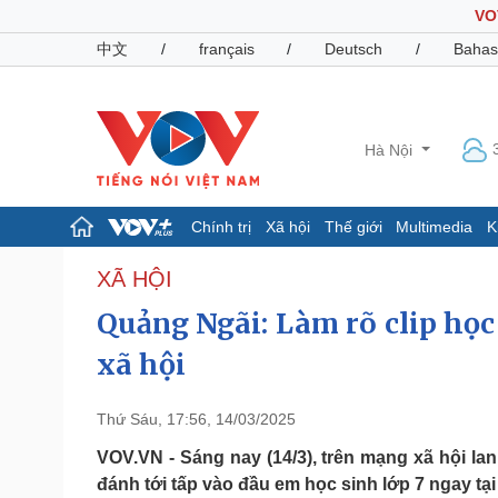
VO
中文
/
français
/
Deutsch
/
Bahas
Hà Nội
Chính trị
Xã hội
Thế giới
Multimedia
K
Chính trị
Xã hội
XÃ HỘI
Đảng
Tin 24h
Quảng Ngãi: Làm rõ clip họ
Tổ chức nhân sự
Dự báo thời tiết
Quốc hội
Giáo dục
xã hội
Nhận diện sự thật
Dấu ấn VOV
Việc làm
Thứ Sáu, 17:56, 14/03/2025
Biển đảo
VOV.VN - Sáng nay (14/3), trên mạng xã hội lan
Pháp luật
Quân sự - Quốc phòng
đánh tới tấp vào đầu em học sinh lớp 7 ngay tại 
Vụ án
Vũ khí