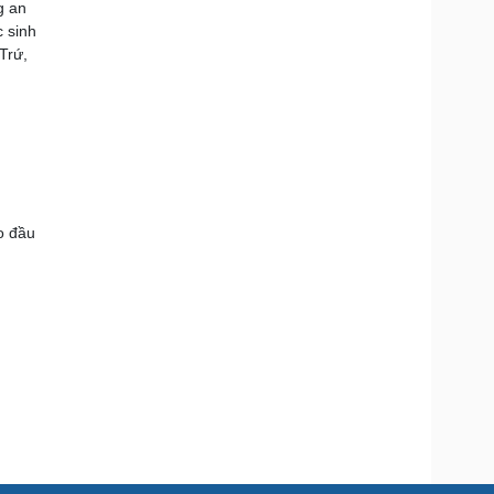
g an
c sinh
Trứ,
o đầu