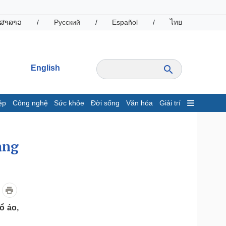
ສາລາວ
/
Русский
/
Español
/
ไทย
English
ệp
Công nghệ
Sức khỏe
Đời sống
Văn hóa
Giải trí
inh tế
Thị trường
ất động sản
Giá vàng
ạng
hởi nghiệp
Tiêu dùng
Tỷ giá
Chứng khoán
Giá cà phê
ổ áo,
oanh nghiệp
Công nghệ
hông tin doanh nghiệp
Sành điệu