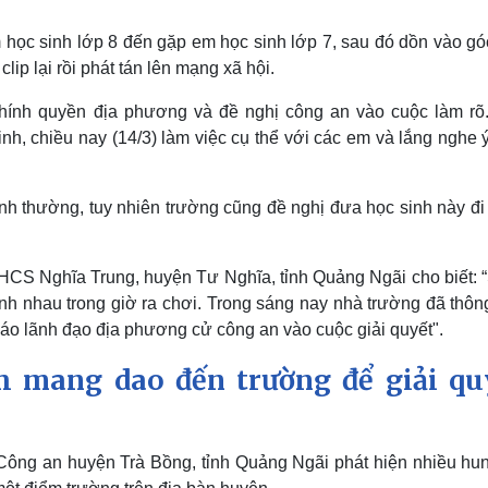
m học sinh lớp 8 đến gặp em học sinh lớp 7, sau đó dồn vào g
lip lại rồi phát tán lên mạng xã hội.
hính quyền địa phương và đề nghị công an vào cuộc làm rõ
h, chiều nay (14/3) làm việc cụ thể với các em và lắng nghe ý
nh thường, tuy nhiên trường cũng đề nghị đưa học sinh này đi
S Nghĩa Trung, huyện Tư Nghĩa, tỉnh Quảng Ngãi cho biết: 
nh nhau trong giờ ra chơi. Trong sáng nay nhà trường đã thôn
 cáo lãnh đạo địa phương cử công an vào cuộc giải quyết".
h mang dao đến trường để giải qu
 Công an huyện Trà Bồng, tỉnh Quảng Ngãi phát hiện nhiều hun