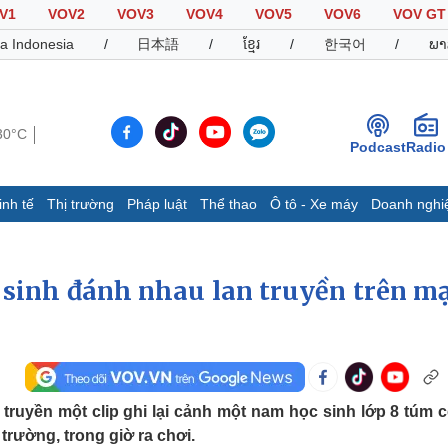
V1
VOV2
VOV3
VOV4
VOV5
VOV6
VOV GT
a Indonesia
/
日本語
/
ខ្មែរ
/
한국어
/
ພາ
30°C
Podcast
Radio
inh tế
Thị trường
Pháp luật
Thể thao
Ô tô - Xe máy
Doanh nghi
Thế giới
Multimedia
K
Quan sát
Video
B
c sinh đánh nhau lan truyền trên m
Cuộc sống đó đây
Ảnh
K
Hồ sơ
E-Magazine
Infographic
 truyền một clip ghi lại cảnh một nam học sinh lớp 8 túm c
Thể thao
Ô tô - Xe máy
D
trường, trong giờ ra chơi.
Bóng đá
Ô tô
T