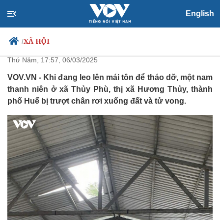
English
Rơi từ trên cao khi tháo dỡ công
trình, nam thanh niên tử vong
XÃ HỘI
/
Thứ Năm, 17:57, 06/03/2025
VOV.VN - Khi đang leo lên mái tôn để tháo dỡ, một nam
thanh niên ở xã Thủy Phù, thị xã Hương Thủy, thành
Chính trị
Xã hội
phố Huế bị trượt chân rơi xuống đất và tử vong.
Đảng
Tin 24h
Tổ chức nhân sự
Dự báo thời tiết
Quốc hội
Giáo dục
Nhận diện sự thật
Dấu ấn VOV
Việc làm
Biển đảo