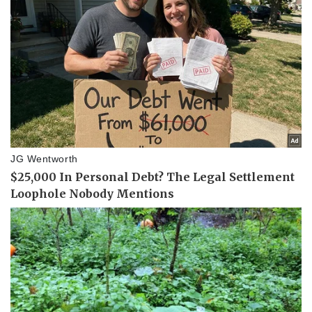
Thể thao
Ô tô - Xe máy
Bóng đá
Ô tô
Lịch thi đấu bóng đá
Xe máy
Thế giới thể thao
Tư vấn
eSports
Hậu trường