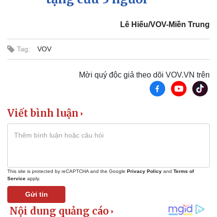
Chứng khoán
Giá cà phê
Lê Hiếu/VOV-Miền Trung
Tag:
VOV
Mời quý độc giả theo dõi VOV.VN trên
Viết bình luận
This site is protected by reCAPTCHA and the Google
Privacy Policy
and
Terms of
Service
apply.
Gửi tin