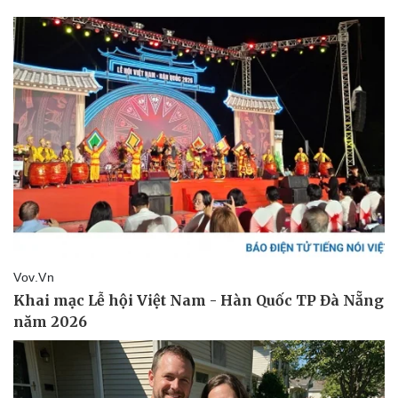
Pháp luật
Quân sự - Quốc phòng
Vụ án
Vũ khí
Tin nóng
Việt Nam
Tư vấn luật
Phân tích