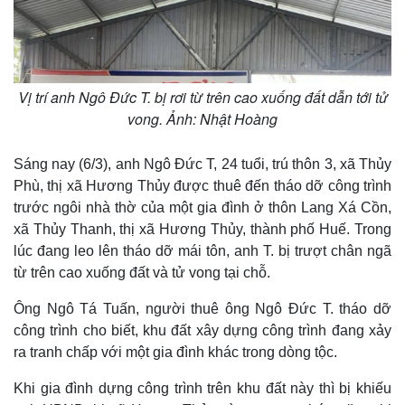
Vị trí anh Ngô Đức T. bị rơi từ trên cao xuống đất dẫn tới tử
vong. Ảnh: Nhật Hoàng
Sáng nay (6/3), anh Ngô Đức T, 24 tuổi, trú thôn 3, xã Thủy
Phù, thị xã Hương Thủy được thuê đến tháo dỡ công trình
trước ngôi nhà thờ của một gia đình ở thôn Lang Xá Cồn,
xã Thủy Thanh, thị xã Hương Thủy, thành phố Huế. Trong
lúc đang leo lên tháo dỡ mái tôn, anh T. bị trượt chân ngã
từ trên cao xuống đất và tử vong tại chỗ.
Thế giới
Multimedia
Quan sát
Video
Ông Ngô Tá Tuấn, người thuê ông Ngô Đức T. tháo dỡ
Cuộc sống đó đây
Ảnh
công trình cho biết, khu đất xây dựng công trình đang xảy
Hồ sơ
E-Magazine
ra tranh chấp với một gia đình khác trong dòng tộc.
Infographic
Khi gia đình dựng công trình trên khu đất này thì bị khiếu