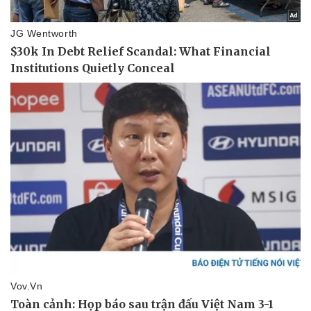
Sức khỏe
Đời sống
Dinh dưỡng - món ngon
Nhà đẹp
Cây thuốc
Blog
Sản phụ khoa
Tình yêu - Gia đình
Nhi khoa
Nam khoa
Làm đẹp - giảm cân
Phòng mạch online
Ăn sạch sống khỏe