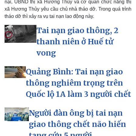
nại, UBND thị xã Hương Thủy và cơ quan chức năng thị
xã Hương Thủy yêu cầu chủ nhà tháo dỡ. Trong quá trình
tháo dỡ thì xảy ra vụ tai nạn lao động này.
Tai nạn giao thông, 2
thanh niên ở Huế tử
vong
Quảng Bình: Tai nạn giao
thông nghiêm trọng trên
Quốc lộ 1A làm 3 người chết
Người đàn ông bị tai nạn
Kinh tế
Thị trường
giao thông chết não hiến
Bất động sản
Giá vàng
Khởi nghiệp
Tiêu dùng
tạng cứu 5 người
Tỷ giá