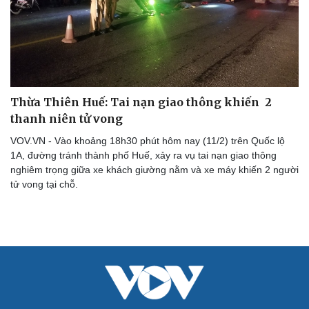
Du lịch
Podcast
Tư vấn
Câu chuyện thời sự
Săn Tour
Đọc truyện đêm khuya
check-in
Cửa sổ tình yêu
Kể chuyện cho bé
Hạt giống tâm hồn
Thừa Thiên Huế: Tai nạn giao thông khiến 2
thanh niên tử vong
VOV.VN - Vào khoảng 18h30 phút hôm nay (11/2) trên Quốc lộ
1A, đường tránh thành phố Huế, xảy ra vụ tai nạn giao thông
nghiêm trọng giữa xe khách giường nằm và xe máy khiến 2 người
tử vong tại chỗ.