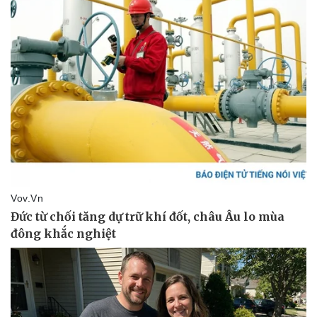
Pháp luật
Quân sự - Quốc phòng
Vụ án
Vũ khí
Tin nóng
Việt Nam
Tư vấn luật
Phân tích