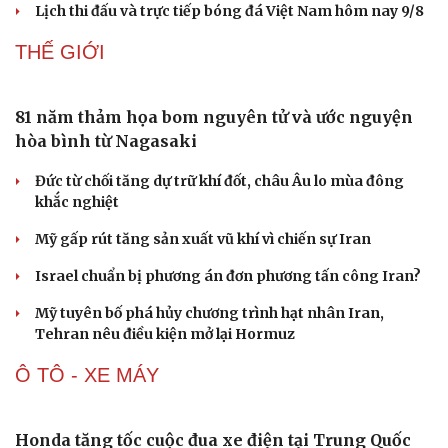
Cổ động viên xảy ra xô xát sau trận thắng của ĐT
Malaysia
Chuyển nhượng V-League hôm nay 9/8: Cầu thủ dự U20
World Cup gia nhập Bắc Ninh
Lịch thi đấu và trực tiếp bóng chuyền nữ hôm nay 9/8:
ĐT Việt Nam gặp Thái Lan
ĐT Việt Nam giữ thành tích bất bại khi gặp ĐT Malaysia
trong 10 năm
Lịch thi đấu và trực tiếp bóng đá Việt Nam hôm nay 9/8