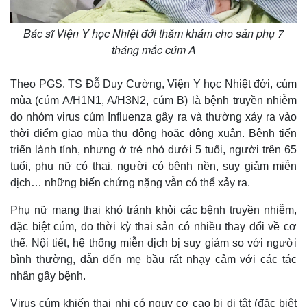
Bác sĩ Viện Y học Nhiệt đới thăm khám cho sản phụ 7
tháng mắc cúm A
Theo PGS. TS Đỗ Duy Cường, Viện Y học Nhiệt đới, cúm
mùa (cúm A/H1N1, A/H3N2, cúm B) là bệnh truyền nhiễm
do nhóm virus cúm Influenza gây ra và thường xảy ra vào
thời điểm giao mùa thu đông hoặc đông xuân. Bệnh tiến
Thế giới
Multimedia
triển lành tính, nhưng ở trẻ nhỏ dưới 5 tuổi, người trên 65
Quan sát
Video
tuổi, phụ nữ có thai, người có bệnh nền, suy giảm miễn
Cuộc sống đó đây
Ảnh
dịch… những biến chứng nặng vẫn có thể xảy ra.
Hồ sơ
E-Magazine
Infographic
Phụ nữ mang thai khó tránh khỏi các bệnh truyền nhiễm,
đặc biệt cúm, do thời kỳ thai sản có nhiều thay đổi về cơ
thể. Nội tiết, hệ thống miễn dịch bị suy giảm so với người
bình thường, dẫn đến mẹ bầu rất nhạy cảm với các tác
nhân gây bệnh.
Virus cúm khiến thai nhi có nguy cơ cao bị dị tật (đặc biệt