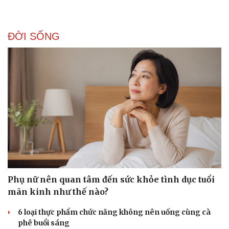
ĐỜI SỐNG
Doanh nghiệp
Công nghệ
Thông tin doanh nghiệp
Sành điệu
Doanh nghiệp 24h
Tin Công nghệ
Doanh nhân
Trải nghiệm
Vì cộng đồng
Chuyển đổi số
Phụ nữ nên quan tâm đến sức khỏe tình dục tuổi
mãn kinh như thế nào?
6 loại thực phẩm chức năng không nên uống cùng cà
phê buổi sáng