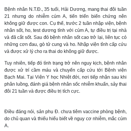
Bệnh nhân N.T.Đ., 35 tuổi, Hải Dương, mang thai đôi tuần
21 nhưng do nhiễm cúm A, tiến triển biến chứng nên
không giữ được con. Cụ thể, trước 2 tuần nhập viện, bệnh
nhân sốt, ho, test dương tính với cúm A, tự điều trị tại nhà
và đã cắt sốt. Sau đó bệnh nhân sốt cao trở lại, liên tục có
những cơn đau, gò tử cung và ho. Nhập viện tỉnh cấp cứu
và được xử lý cho ra thai do không giữ được.
Tuy nhiên, tiếp đó tình trạng trở nên nguy kịch, bệnh nhân
được xử trí cầm máu và chuyển cấp cứu tới Bệnh viện
Bạch Mai. Tại Viện Y học Nhiệt đới, nơi tiếp nhận sau khi
phân luồng, đánh giá bệnh nhân sốc nhiễm khuẩn, sảy thai
đôi 21 tuần và được điều trị tích cực.
Điều đáng nói, sản phụ Đ. chưa tiêm vaccine phòng bệnh,
do chủ quan và thiếu hiểu biết về nguy cơ nhiễm, mắc cúm
A.