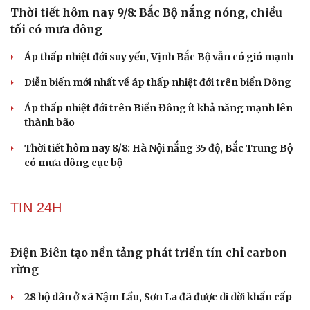
SỨC KHỎE
4 thực phẩm để tủ lạnh quá 2 ngày dễ gây ngộ độc
Tưởng ăn cơm buổi sáng sẽ "nặng bụng", chuyên gia
dinh dưỡng nói điều bất ngờ
Cải chính
Muốn khỏe mạnh khi về già, đừng bỏ qua 8 chỉ số kiểm
tra sức khỏe từ tuổi 40
Vỏ chanh đông lạnh có tác dụng gì? Sự thật có thể khiến
bạn bất ngờ
Loại quả siêu giàu tinh bột, ăn xanh vẫn bổ dưỡng đủ
đường lại không lo tăng cân
DỰ BÁO THỜI TIẾT
Thời tiết hôm nay 9/8: Bắc Bộ nắng nóng, chiều