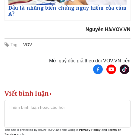
Đâu là những biến chứng nguy hiểm của cúm
A?
Nguyễn Hà/VOV.VN
Tag:
VOV
Kinh tế
Thị trường
Mời quý độc giả theo dõi VOV.VN trên
Bất động sản
Giá vàng
Khởi nghiệp
Tiêu dùng
Tỷ giá
Chứng khoán
Giá cà phê
Viết bình luận
This site is protected by reCAPTCHA and the Google
Privacy Policy
and
Terms of
Service
apply.