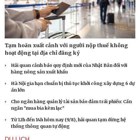
Sức khỏe
Đời sống
Tạm hoãn xuất cảnh với người nộp thuế không
Dinh dưỡng - món ngon
Nhà đẹp
hoạt động tại địa chỉ đăng ký
Cây thuốc
Blog
Sản phụ khoa
Tình yêu - Gia đình
Hải quan cảnh báo quy định mới của Nhật Bản đối với
Nhi khoa
hàng nông sản xuất khẩu
Nam khoa
Làm đẹp - giảm cân
Hà Nội gia hạn chuẩn bị thủ tục khởi công xây dựng 6 dự
Phòng mạch online
án lớn
Ăn sạch sống khỏe
Cho ngân hàng quản lý tài sản bảo đảm trái phiếu: Cần
ngăn "mua bia kèm lạc"
Từ 12h đến 14h hôm nay (9/8), hải quan tạm dừng hệ
thống thông quan tự động
DU LỊCH