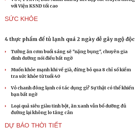
tạo
Một xe ô tô biển Hà Nội vi phạm tốc độ 21 lần trong một
tháng tại Phú Thọ
Sự cố y khoa tại Phú Thọ: Bệnh nhi 8 tuổi tử vong sau
phẫu thuật viêm ruột thừa
DẤU ẤN VOV
Mang yêu thương đến vùng cao Hùng Sơn
Tuổi trẻ VOV lan tỏa nghĩa tình tri ân qua chuỗi hoạt
động thiết thực dịp 27/7
Đoàn công tác VOV làm việc với Tập đoàn Truyền thông
Quốc gia Pháp
VOV TP.HCM bàn cách "chạm Gen Z" trên đa nền tảng
VOV, TTXVN, Báo Nhân dân ký kết hợp tác truyền thông
với Viện KSND tối cao