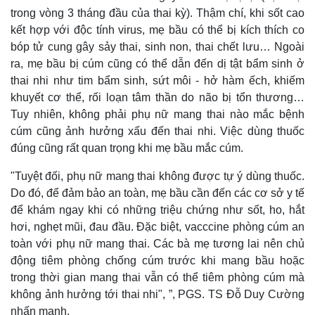
trong vòng 3 tháng đầu của thai kỳ). Thậm chí, khi sốt cao
kết hợp với độc tính virus, mẹ bầu có thể bị kích thích co
bóp tử cung gây sảy thai, sinh non, thai chết lưu… Ngoài
ra, mẹ bầu bị cúm cũng có thể dẫn đến dị tật bẩm sinh ở
thai nhi như tim bẩm sinh, sứt môi - hở hàm ếch, khiếm
khuyết cơ thể, rối loạn tâm thần do não bị tổn thương…
Tuy nhiên, không phải phụ nữ mang thai nào mắc bệnh
cúm cũng ảnh hưởng xấu đến thai nhi. Việc dùng thuốc
đúng cũng rất quan trọng khi mẹ bầu mắc cúm.
"Tuyệt đối, phụ nữ mang thai không được tự ý dùng thuốc.
Do đó, để đảm bảo an toàn, mẹ bầu cần đến các cơ sở y tế
để khám ngay khi có những triệu chứng như sốt, ho, hắt
hơi, nghẹt mũi, đau đầu. Đặc biệt, vacccine phòng cúm an
toàn với phụ nữ mang thai. Các bà mẹ tương lai nên chủ
động tiêm phòng chống cúm trước khi mang bầu hoặc
trong thời gian mang thai vẫn có thể tiêm phòng cúm mà
không ảnh hưởng tới thai nhi", ”, PGS. TS Đỗ Duy Cường
nhấn mạnh.