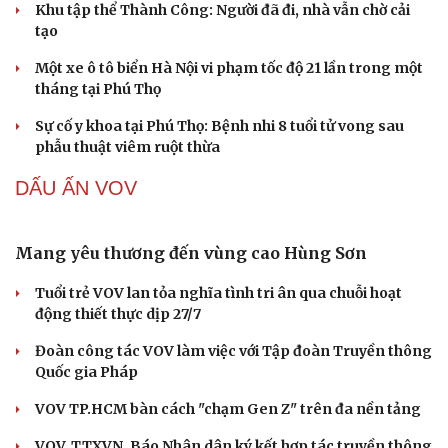
Mazda MX-5 thế hệ mới sẽ có cả bản thuần điện và động
cơ xăng Skyactiv-Z 2.5L
Ngành ô tô Trung Quốc đối mặt khủng hoảng vì cuộc
chiến giảm giá xe điện
Kawasaki KLE 500 2026 ra mắt giá 211 triệu đồng - Sự
hồi sinh ấn tượng
Gần 2.000 con ốc titan trên siêu xe Pagani có giá hơn
2,9 tỷ đồng
TIN 24H
Điện Biên tạo nền tảng phát triển tín chỉ carbon
rừng
28 hộ dân ở xã Nậm Lầu, Sơn La đã được di dời khẩn cấp
Khu tập thể Thành Công: Người đã đi, nhà vẫn chờ cải