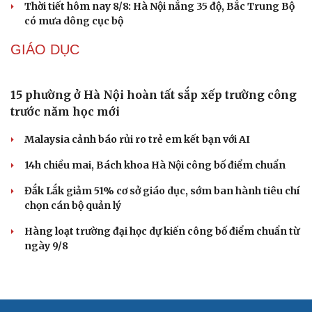
tạo
Một xe ô tô biển Hà Nội vi phạm tốc độ 21 lần trong một
tháng tại Phú Thọ
Sự cố y khoa tại Phú Thọ: Bệnh nhi 8 tuổi tử vong sau
phẫu thuật viêm ruột thừa
DỰ BÁO THỜI TIẾT
Thời tiết hôm nay 9/8: Bắc Bộ nắng nóng, chiều
tối có mưa dông
Áp thấp nhiệt đới suy yếu, Vịnh Bắc Bộ vẫn có gió mạnh
Diễn biến mới nhất về áp thấp nhiệt đới trên biển Đông
Áp thấp nhiệt đới trên Biển Đông ít khả năng mạnh lên
thành bão
Thời tiết hôm nay 8/8: Hà Nội nắng 35 độ, Bắc Trung Bộ