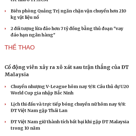
Khởi tố vợ chồng giám đốc công ty tổ chức cho
người nước ngoài ở lại trái phép
Chuyển hồ sơ sang Bộ Công an về 7 cá nhân bán vàng
nguyên liệu nhiều bất thường
Nóng 24h ngày 9/8: Diễn biến vụ bảo mẫu bạo hành hai
trẻ nhỏ ở TP.HCM
Biên phòng Quảng Trị ngăn chặn vận chuyển hơn 210
kg vật liệu nổ
2 đối tượng lừa đảo hơn 7 tỷ đồng bằng thủ đoạn "vay
đáo hạn ngân hàng"
THỂ THAO