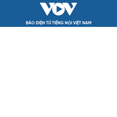
có mưa dông cục bộ
GIÁO DỤC
15 phường ở Hà Nội hoàn tất sắp xếp trường công
trước năm học mới
Malaysia cảnh báo rủi ro trẻ em kết bạn với AI
14h chiều mai, Bách khoa Hà Nội công bố điểm chuẩn
Đắk Lắk giảm 51% cơ sở giáo dục, sớm ban hành tiêu chí
chọn cán bộ quản lý
Hàng loạt trường đại học dự kiến công bố điểm chuẩn từ
ngày 9/8