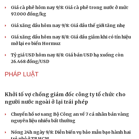
Giá cà phê hôm nay 9/8: Giá cà phê trong nước ở mức
97.000 đồng/kg
Giá xăng dầu hôm nay 9/8: Giá dầu thế giới tăng nhẹ
Giá xăng dầu hôm nay 8/8: Giá dầu giảm khi có tín hiệu
mở lại eo biển Hormuz
Tỷ giá USD hôm nay 8/8: Giá bán USD hạ xuống còn
Văn hóa
Giải trí
26.468 đồng/USD
Sân khấu - Điện ảnh
Nghệ sĩ
Văn học
Thời trang
PHÁP LUẬT
Âm nhạc
Sao Việt
Di sản