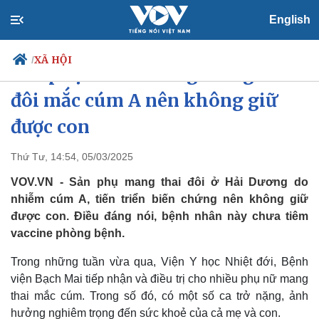
English
XÃ HỘI
/
Sản phụ ở Hải Dương mang thai
đôi mắc cúm A nên không giữ
được con
Chính trị
Xã hội
Đảng
Tin 24h
Thứ Tư, 14:54, 05/03/2025
Tổ chức nhân sự
Dự báo thời tiết
VOV.VN - Sản phụ mang thai đôi ở Hải Dương do
Quốc hội
Giáo dục
Nhận diện sự thật
Dấu ấn VOV
nhiễm cúm A, tiến triển biến chứng nên không giữ
Việc làm
được con. Điều đáng nói, bệnh nhân này chưa tiêm
Biển đảo
vaccine phòng bệnh.
Trong những tuần vừa qua, Viện Y học Nhiệt đới, Bệnh
viện Bạch Mai tiếp nhận và điều trị cho nhiều phụ nữ mang
thai mắc cúm. Trong số đó, có một số ca trở nặng, ảnh
hưởng nghiêm trọng đến sức khoẻ của cả mẹ và con.