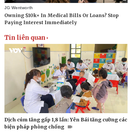
Tin liên quan
Thể thao
Ô tô - Xe máy
Bóng đá
Ô tô
Lịch thi đấu bóng đá
Xe máy
Thế giới thể thao
Tư vấn
eSports
Hậu trường
Dịch cúm tăng gấp 1,8 lần: Yên Bái tăng cường các
biện pháp phòng chống