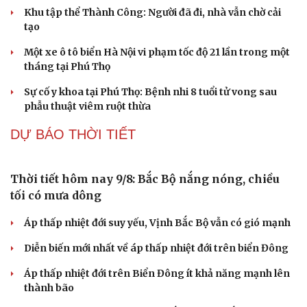
tối có mưa dông
Áp thấp nhiệt đới suy yếu, Vịnh Bắc Bộ vẫn có gió mạnh
Diễn biến mới nhất về áp thấp nhiệt đới trên biển Đông
Áp thấp nhiệt đới trên Biển Đông ít khả năng mạnh lên
thành bão
Thời tiết hôm nay 8/8: Hà Nội nắng 35 độ, Bắc Trung Bộ
có mưa dông cục bộ
TIN 24H
Điện Biên tạo nền tảng phát triển tín chỉ carbon
rừng
28 hộ dân ở xã Nậm Lầu, Sơn La đã được di dời khẩn cấp
Khu tập thể Thành Công: Người đã đi, nhà vẫn chờ cải