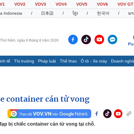
V1
VOV2
VOV3
VOV4
VOV5
VOV6
VOV GT
a Indonesia
/
日本語
/
ខ្មែរ
/
한국어
/
ພາ
Thứ Năm, ngày 6 tháng 8 năm 2026
Po
inh tế
Thị trường
Pháp luật
Thể thao
Ô tô - Xe máy
Doanh nghi
Thế giới
Multimedia
K
Quan sát
Video
B
Cuộc sống đó đây
Ảnh
K
Hồ sơ
E-Magazine
e container cán tử vong
Infographic
Thể thao
Ô tô - Xe máy
D
đạp bị chiếc container cán tử vong tại chỗ.
Bóng đá
Ô tô
T