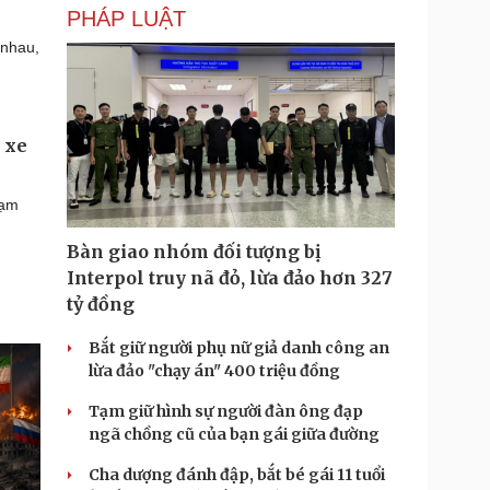
PHÁP LUẬT
 nhau,
 xe
hạm
Bàn giao nhóm đối tượng bị
Interpol truy nã đỏ, lừa đảo hơn 327
tỷ đồng
Bắt giữ người phụ nữ giả danh công an
lừa đảo "chạy án" 400 triệu đồng
Tạm giữ hình sự người đàn ông đạp
ngã chồng cũ của bạn gái giữa đường
Cha dượng đánh đập, bắt bé gái 11 tuổi