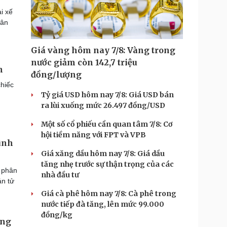
i xế
dân
Giá vàng hôm nay 7/8: Vàng trong
nước giảm còn 142,7 triệu
n
đồng/lượng
chiếc
Tỷ giá USD hôm nay 7/8: Giá USD bán
ra lùi xuống mức 26.497 đồng/USD
Một số cổ phiếu cần quan tâm 7/8: Cơ
hội tiềm năng với FPT và VPB
mình
Giá xăng dầu hôm nay 7/8: Giá dầu
tăng nhẹ trước sự thận trọng của các
i phân
nhà đầu tư
án tử
Giá cà phê hôm nay 7/8: Cà phê trong
nước tiếp đà tăng, lên mức 99.000
đồng/kg
ùng