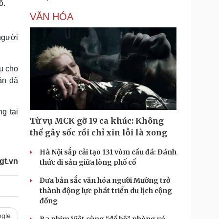
ỗ.
VĂN HÓA
 người
ụ cho
ân đã
g tại
Từ vụ MCK gỡ 19 ca khúc: Không
thể gây sốc rồi chỉ xin lỗi là xong
Hà Nội sắp cải tạo 131 vòm cầu đá: Đánh
gt.vn
thức di sản giữa lòng phố cổ
Đưa bản sắc văn hóa người Mường trở
thành động lực phát triển du lịch cộng
đồng
gle