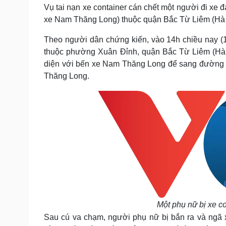
Tin nóng
Việt Nam
Vụ tai nạn xe container cán chết một người đi xe
Tư vấn luật
Phân tích
xe Nam Thăng Long) thuộc quận Bắc Từ Liêm (Hà
Theo người dân chứng kiến, vào 14h chiều nay (
thuộc phường Xuân Đỉnh, quận Bắc Từ Liêm (Hà 
Sức khỏe
Đời sống
diện với bến xe Nam Thăng Long để sang đường t
Dinh dưỡng - món ngon
Nhà đẹp
Thăng Long.
Cây thuốc
Blog
Sản phụ khoa
Tình yêu - Gia đình
Nhi khoa
Nam khoa
Làm đẹp - giảm cân
Phòng mạch online
Ăn sạch sống khỏe
Cải chính
Một phụ nữ bị xe c
Sau cú va chạm, người phụ nữ bị bắn ra và ngã 