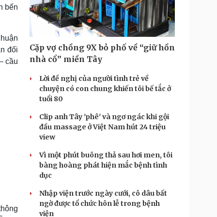
Doanh nghiệp 24h
Tin Công nghệ
n bến
Doanh nhân
Trải nghiệm
ì cộng đồng
Chuyển đổi số
Nhuận
Cặp vợ chồng 9X bỏ phố về “giữ hồn
n đối
u lịch
Podcast
nhà cổ” miền Tây
– cầu
Tư vấn
Câu chuyện thời sự
Săn Tour
Đọc truyện đêm khuya
Lời đề nghị của người tình trẻ về
heck-in
Cửa sổ tình yêu
chuyện có con chung khiến tôi bế tắc ở
Kể chuyện cho bé
tuổi 80
Hạt giống tâm hồn
Clip anh Tây 'phê' và ngơ ngác khi gội
đầu massage ở Việt Nam hút 24 triệu
view
Vì một phút buông thả sau hơi men, tôi
bàng hoàng phát hiện mắc bệnh tình
dục
Nhập viện trước ngày cưới, cô dâu bất
ngờ được tổ chức hôn lễ trong bệnh
thông
viện