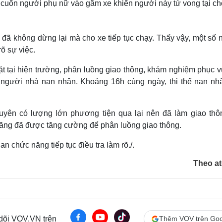
đã cuốn người phụ nữ vào gầm xe khiến người này tử vong tại ch
éo đã không dừng lại mà cho xe tiếp tục chạy. Thấy vậy, một số
rõ sự việc.
t tại hiện trường, phân luồng giao thông, khám nghiệm phục v
với người nhà nạn nhân. Khoảng 16h cùng ngày, thi thể nạn nh
uyên có lượng lớn phương tiện qua lại nên đã làm giao thôn
năng đã được tăng cường để phân luồng giao thông.
 chức năng tiếp tục điều tra làm rõ./.
Theo at
 dõi VOV.VN trên
Thêm VOV trên Goo