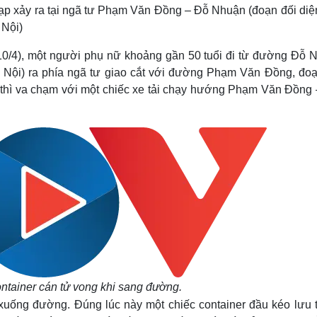
Lịch thi đấu bóng đá
Xe máy
 đạp xảy ra tại ngã tư Phạm Văn Đồng – Đỗ Nhuận (đoạn đối diệ
Thế giới thể thao
Tư vấn
 Nội)
eSports
V
Hậu trường
10/4), một người phụ nữ khoảng gần 50 tuổi đi từ đường Đỗ 
Nội) ra phía ngã tư giao cắt với đường Phạm Văn Đồng, đoạ
Văn hóa
Giải trí
D
hì va chạm với một chiếc xe tải chạy hướng Phạm Văn Đồng 
Sân khấu - Điện ảnh
Nghệ sĩ
Văn học
Thời trang
Âm nhạc
Sao Việt
c
Di sản
ontainer cán tử vong khi sang đường.
xuống đường. Đúng lúc này một chiếc container đầu kéo lưu 