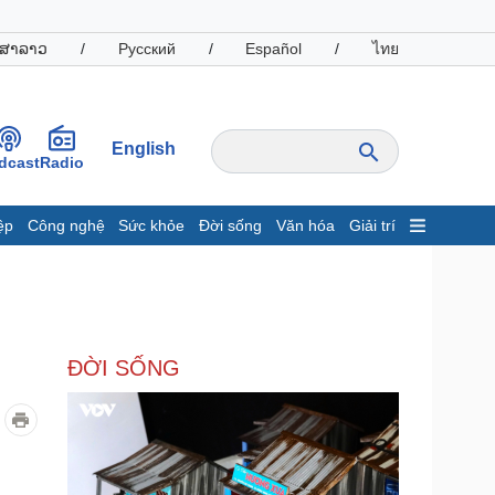
ສາລາວ
/
Русский
/
Español
/
ไทย
English
dcast
Radio
ệp
Công nghệ
Sức khỏe
Đời sống
Văn hóa
Giải trí
inh tế
Thị trường
ất động sản
Giá vàng
hởi nghiệp
Tiêu dùng
Tỷ giá
ĐỜI SỐNG
Chứng khoán
Giá cà phê
oanh nghiệp
Công nghệ
hông tin doanh nghiệp
Sành điệu