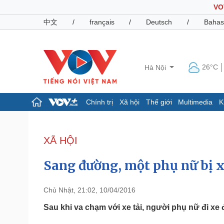
VO
中文
/
français
/
Deutsch
/
Bahas
26°C
Hà Nội
Chính trị
Xã hội
Thế giới
Multimedia
K
Chính trị
Xã hội
Đảng
Tin 24h
XÃ HỘI
Tổ chức nhân sự
Dự báo thời tiết
Quốc hội
Giáo dục
Sang đường, một phụ nữ bị x
Nhận diện sự thật
Dấu ấn VOV
Việc làm
Biển đảo
Chủ Nhật, 21:02, 10/04/2016
Pháp luật
Quân sự - Quốc phòng
Sau khi va chạm với xe tải, người phụ nữ đi xe 
Vụ án
Vũ khí