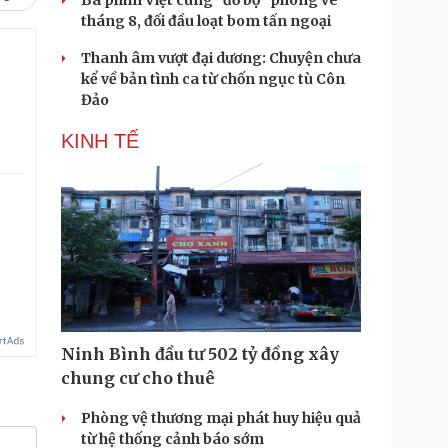
Ba phim Việt cùng “đổ bộ” phòng vé
tháng 8, đối đầu loạt bom tấn ngoại
Thanh âm vượt đại dương: Chuyện chưa
kể về bản tình ca từ chốn ngục tù Côn
Đảo
KINH TẾ
Ninh Bình đầu tư 502 tỷ đồng xây
chung cư cho thuê
Phòng vệ thương mại phát huy hiệu quả
từ hệ thống cảnh báo sớm