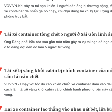
VOV.VN-Khi xảy ra tai nạn khiến 1 người đàn ông bị thương nặng, tà
xe container đã nhấn ga bỏ chạy, chỉ chịu dừng lại khi bị lực lượng 
phòng truy bắt.
Tài xế container tông chết 5 người ở Sài Gòn lĩnh á
Ông Răng phải hầu tòa sau gần một năm gây ra vụ tai nạn đè bẹp 
ô tô đang đợi đèn đỏ làm 5 người tử vong.
Tài xế bị văng khỏi cabin bị chính container của 
cầm lái cán chết
VOV.VN - Chạy với tốc độ cao khiến chiếc xe container đâm vào dả
cách làm tài xế văng khỏi cabin và bị chính bánh phương tiện này c
vong.
Hai xe container lao thẳng vào nhau nát bét, lửa b