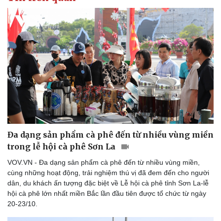
Văn hóa
Giải trí
Sân khấu - Điện ảnh
Nghệ sĩ
Văn học
Thời trang
Âm nhạc
Sao Việt
Di sản
Đa dạng sản phẩm cà phê đến từ nhiều vùng miền
trong lễ hội cà phê Sơn La
VOV.VN - Đa dạng sản phẩm cà phê đến từ nhiều vùng miền,
cùng những hoạt động, trải nghiệm thú vị đã đem đến cho người
dân, du khách ấn tượng đặc biệt về Lễ hội cà phê tỉnh Sơn La-lễ
hội cà phê lớn nhất miền Bắc lần đầu tiên được tổ chức từ ngày
20-23/10.