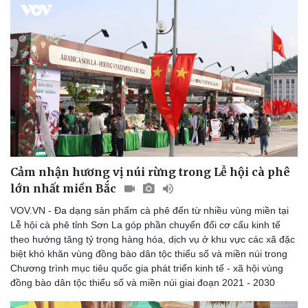
Cảm nhận hương vị núi rừng trong Lễ hội cà phê
lớn nhất miền Bắc
VOV.VN - Đa dạng sản phẩm cà phê đến từ nhiều vùng miền tại
Lễ hội cà phê tỉnh Sơn La góp phần chuyển đổi cơ cấu kinh tế
theo hướng tăng tỷ trọng hàng hóa, dịch vụ ở khu vực các xã đặc
Du lịch
Podcast
biệt khó khăn vùng đồng bào dân tộc thiểu số và miền núi trong
Tư vấn
Câu chuyện thời sự
Chương trình mục tiêu quốc gia phát triển kinh tế - xã hội vùng
Săn Tour
Đọc truyện đêm khuya
đồng bào dân tộc thiểu số và miền núi giai đoạn 2021 - 2030
check-in
Cửa sổ tình yêu
Kể chuyện cho bé