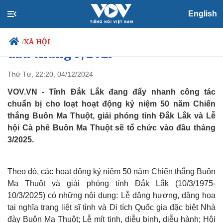
Sẽ có diễu binh, diễu hành tại Lễ
English
hội Cà phê Buôn Ma Thuột vào
XÃ HỘI
/
đầu tháng 3/2025
Thứ Tư, 22:20, 04/12/2024
VOV.VN - Tỉnh Đắk Lắk đang đẩy nhanh công tác
Chính trị
Xã hội
chuẩn bị cho loạt hoạt động kỷ niệm 50 năm Chiến
Đảng
Tin 24h
thắng Buôn Ma Thuột, giải phóng tỉnh Đắk Lắk và Lễ
Tổ chức nhân sự
Dự báo thời tiết
hội Cà phê Buôn Ma Thuột sẽ tổ chức vào đầu tháng
Quốc hội
Giáo dục
Nhận diện sự thật
Dấu ấn VOV
3/2025.
Việc làm
Biển đảo
Theo đó, các hoạt động kỷ niệm 50 năm Chiến thắng Buôn
Ma Thuột và giải phóng tỉnh Đắk Lắk (10/3/1975-
10/3/2025) có những nội dung: Lễ dâng hương, dâng hoa
tại nghĩa trang liệt sĩ tỉnh và Di tích Quốc gia đặc biệt Nhà
đày Buôn Ma Thuột; Lễ mít tinh, diễu binh, diễu hành; Hội