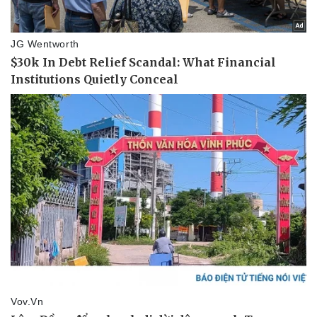
Sức khỏe
Đời sống
Dinh dưỡng - món ngon
Nhà đẹp
Cây thuốc
Blog
Sản phụ khoa
Tình yêu - Gia đình