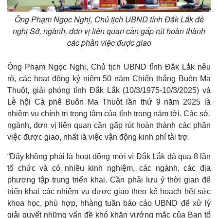
Ông Phạm Ngọc Nghị, Chủ tịch UBND tỉnh Đắk Lắk đề
nghị Sở, ngành, đơn vị liên quan cần gấp rút hoàn thành
các phần việc được giao
Kinh tế
Thị trường
Ông Phạm Ngọc Nghị, Chủ tịch UBND tỉnh Đắk Lắk nêu
Bất động sản
Giá vàng
rõ, các hoạt động kỷ niệm 50 năm Chiến thắng Buôn Ma
Khởi nghiệp
Tiêu dùng
Thuột, giải phóng tỉnh Đắk Lắk (10/3/1975-10/3/2025) và
Tỷ giá
Lễ hội Cà phê Buôn Ma Thuột lần thứ 9 năm 2025 là
Chứng khoán
Giá cà phê
nhiệm vụ chính trị trọng tâm của tỉnh trong năm tới. Các sở,
ngành, đơn vị liên quan cần gấp rút hoàn thành các phần
việc được giao, nhất là việc vận động kinh phí tài trợ.
“Đây không phải là hoạt động mới vì Đắk Lắk đã qua 8 lần
tổ chức và có nhiều kinh nghiệm, các ngành, các địa
phương tập trung triển khai. Cần phải lưu ý thời gian để
triển khai các nhiệm vụ được giao theo kế hoạch hết sức
khoa học, phù hợp, hhàng tuần báo cáo UBND để xử lý
giải quyết những vấn đề khó khăn vướng mắc của Ban tổ