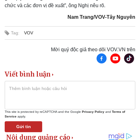
chức và các đơn vị đề xuất”, ông Nghị nêu rõ.
Nam Trang/VOV-Tây Nguyên
Tag:
VOV
Mời quý độc giả theo dõi VOV.VN trên
Viết bình luận
Pháp luật
Quân sự - Quốc phòng
Vụ án
Vũ khí
This site is protected by reCAPTCHA and the Google
Privacy Policy
and
Terms of
Tin nóng
Việt Nam
Service
apply.
Tư vấn luật
Phân tích
Gửi tin