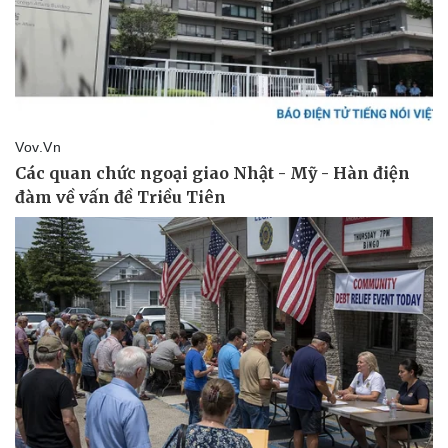
Doanh nghiệp
Công nghệ
Thông tin doanh nghiệp
Sành điệu
Doanh nghiệp 24h
Tin Công nghệ
Doanh nhân
Trải nghiệm
Vì cộng đồng
Chuyển đổi số