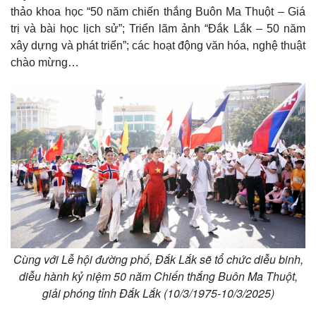
thảo khoa học “50 năm chiến thắng Buôn Ma Thuột – Giá
trị và bài học lịch sử”; Triển lãm ảnh “Đắk Lắk – 50 năm
xây dựng và phát triển”; các hoạt động văn hóa, nghệ thuật
chào mừng…
Cùng với Lễ hội đường phố, Đắk Lắk sẽ tổ chức diễu binh,
diễu hành kỷ niệm 50 năm Chiến thắng Buôn Ma Thuột,
Thế giới
Multimedia
giải phóng tỉnh Đắk Lắk (10/3/1975-10/3/2025)
Quan sát
Video
Cuộc sống đó đây
Ảnh