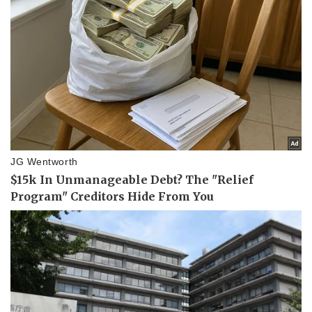
Thể thao
Ô tô - Xe máy
Bóng đá
Ô tô
Lịch thi đấu bóng đá
Xe máy
Thế giới thể thao
Tư vấn
eSports
Hậu trường