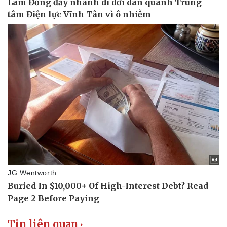
Nhi khoa
Nam khoa
Làm đẹp - giảm cân
Phòng mạch online
Ăn sạch sống khỏe
Tin liên quan