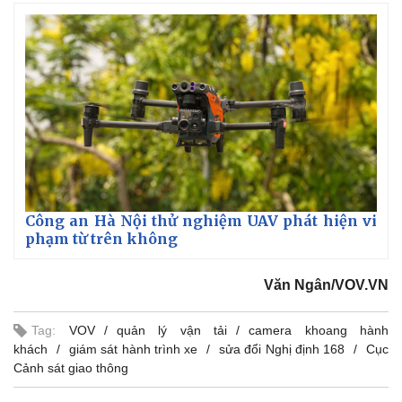
Giá cà phê
Công an Hà Nội thử nghiệm UAV phát hiện vi
phạm từ trên không
Văn Ngân/VOV.VN
Tag:
VOV
quản lý vận tải
camera khoang hành
khách
giám sát hành trình xe
sửa đổi Nghị định 168
Cục
Cảnh sát giao thông