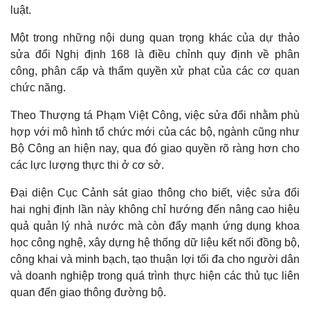
luật.
Một trong những nội dung quan trọng khác của dự thảo
sửa đổi Nghị định 168 là điều chỉnh quy định về phân
công, phân cấp và thẩm quyền xử phạt của các cơ quan
chức năng.
Theo Thượng tá Phạm Việt Công, việc sửa đổi nhằm phù
hợp với mô hình tổ chức mới của các bộ, ngành cũng như
Bộ Công an hiện nay, qua đó giao quyền rõ ràng hơn cho
các lực lượng thực thi ở cơ sở.
Đại diện Cục Cảnh sát giao thông cho biết, việc sửa đổi
hai nghị định lần này không chỉ hướng đến nâng cao hiệu
quả quản lý nhà nước mà còn đẩy mạnh ứng dụng khoa
Kinh tế
Thị trường
học công nghệ, xây dựng hệ thống dữ liệu kết nối đồng bộ,
Bất động sản
Giá vàng
công khai và minh bạch, tạo thuận lợi tối đa cho người dân
Khởi nghiệp
Tiêu dùng
và doanh nghiệp trong quá trình thực hiện các thủ tục liên
Tỷ giá
quan đến giao thông đường bộ.
Chứng khoán