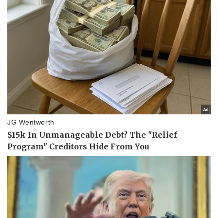
Thể thao
Ô tô - Xe máy
Bóng đá
Ô tô
Lịch thi đấu bóng đá
Xe máy
Thế giới thể thao
Tư vấn
eSports
Hậu trường