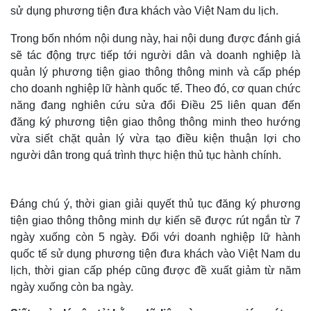
sử dụng phương tiện đưa khách vào Việt Nam du lịch.
Trong bốn nhóm nội dung này, hai nội dung được đánh giá
sẽ tác động trực tiếp tới người dân và doanh nghiệp là
quản lý phương tiện giao thông thông minh và cấp phép
cho doanh nghiệp lữ hành quốc tế. Theo đó, cơ quan chức
năng đang nghiên cứu sửa đổi Điều 25 liên quan đến
đăng ký phương tiện giao thông thông minh theo hướng
vừa siết chặt quản lý vừa tạo điều kiện thuận lợi cho
người dân trong quá trình thực hiện thủ tục hành chính.
Thế giới
Multimedia
Đáng chú ý, thời gian giải quyết thủ tục đăng ký phương
Quan sát
Video
tiện giao thông thông minh dự kiến sẽ được rút ngắn từ 7
Cuộc sống đó đây
Ảnh
ngày xuống còn 5 ngày. Đối với doanh nghiệp lữ hành
Hồ sơ
E-Magazine
quốc tế sử dụng phương tiện đưa khách vào Việt Nam du
Infographic
lịch, thời gian cấp phép cũng được đề xuất giảm từ năm
ngày xuống còn ba ngày.