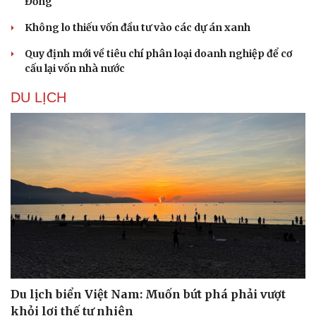
Đồng
Không lo thiếu vốn đầu tư vào các dự án xanh
Quy định mới về tiêu chí phân loại doanh nghiệp để cơ
cấu lại vốn nhà nước
DU LỊCH
Văn hóa
Giải trí
Sân khấu - Điện ảnh
Nghệ sĩ
Văn học
Thời trang
Âm nhạc
Sao Việt
Di sản
Du lịch biển Việt Nam: Muốn bứt phá phải vượt
khỏi lợi thế tự nhiên