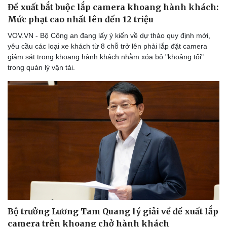
Đề xuất bắt buộc lắp camera khoang hành khách:
Mức phạt cao nhất lên đến 12 triệu
VOV.VN - Bộ Công an đang lấy ý kiến về dự thảo quy định mới,
yêu cầu các loại xe khách từ 8 chỗ trở lên phải lắp đặt camera
Doanh nghiệp
Công nghệ
giám sát trong khoang hành khách nhằm xóa bỏ "khoảng tối"
Thông tin doanh nghiệp
Sành điệu
trong quản lý vận tải.
Doanh nghiệp 24h
Tin Công nghệ
Doanh nhân
Trải nghiệm
Vì cộng đồng
Chuyển đổi số
Bộ trưởng Lương Tam Quang lý giải về đề xuất lắp
camera trên khoang chở hành khách