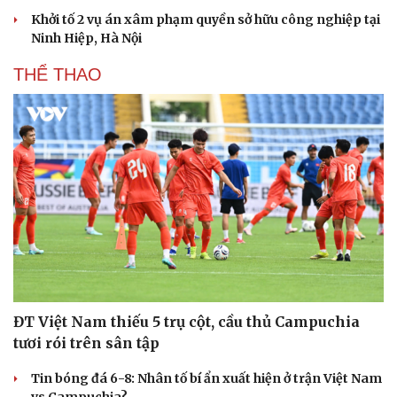
Hạt giống tâm hồn
Khởi tố 2 vụ án xâm phạm quyền sở hữu công nghiệp tại
Ninh Hiệp, Hà Nội
THỂ THAO
ĐT Việt Nam thiếu 5 trụ cột, cầu thủ Campuchia
tươi rói trên sân tập
Tin bóng đá 6-8: Nhân tố bí ẩn xuất hiện ở trận Việt Nam