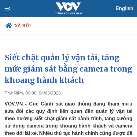
English
XÃ HỘI
/
Siết chặt quản lý vận tải, tăng
Chính trị
Xã hội
Đảng
Tin 24h
mức giám sát bằng camera trong
Tổ chức nhân sự
Dự báo thời tiết
khoang hành khách
Quốc hội
Giáo dục
Nhận diện sự thật
Dấu ấn VOV
Việc làm
Thứ Năm, 06:00, 04/06/2026
Biển đảo
VOV.VN - Cục Cảnh sát giao thông đang tham mưu
sửa đổi các quy định liên quan đến quản lý vận tải
theo hướng siết chặt giám sát hành trình, tăng cường
sử dụng camera trong khoang hành khách và camera
theo dõi lái xe. Nhiều thủ tục hành chính cũng được đề