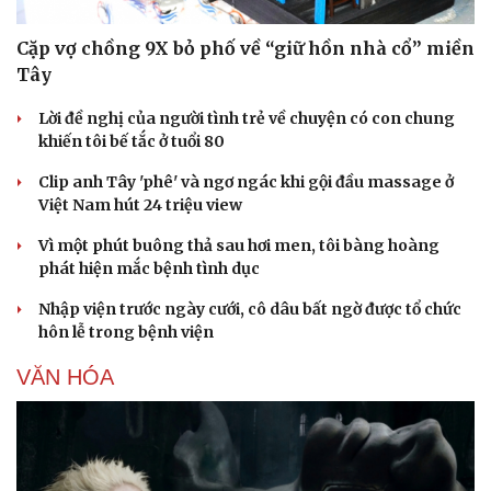
Cặp vợ chồng 9X bỏ phố về “giữ hồn nhà cổ” miền
Tây
Lời đề nghị của người tình trẻ về chuyện có con chung
khiến tôi bế tắc ở tuổi 80
Sức khỏe
Đời sống
Clip anh Tây 'phê' và ngơ ngác khi gội đầu massage ở
Dinh dưỡng - món ngon
Nhà đẹp
Việt Nam hút 24 triệu view
Cây thuốc
Blog
Sản phụ khoa
Tình yêu - Gia đình
Vì một phút buông thả sau hơi men, tôi bàng hoàng
Nhi khoa
phát hiện mắc bệnh tình dục
Nam khoa
Nhập viện trước ngày cưới, cô dâu bất ngờ được tổ chức
Làm đẹp - giảm cân
hôn lễ trong bệnh viện
Phòng mạch online
Ăn sạch sống khỏe
VĂN HÓA