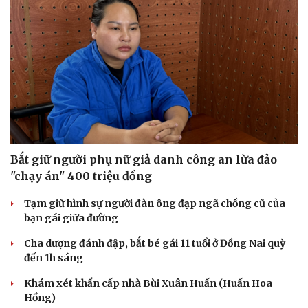
Bắt giữ người phụ nữ giả danh công an lừa đảo
"chạy án" 400 triệu đồng
Tạm giữ hình sự người đàn ông đạp ngã chồng cũ của
bạn gái giữa đường
Cha dượng đánh đập, bắt bé gái 11 tuổi ở Đồng Nai quỳ
Du lịch
Podcast
đến 1h sáng
Tư vấn
Câu chuyện thời sự
Săn Tour
Đọc truyện đêm khuya
Khám xét khẩn cấp nhà Bùi Xuân Huấn (Huấn Hoa
check-in
Cửa sổ tình yêu
Hồng)
Kể chuyện cho bé