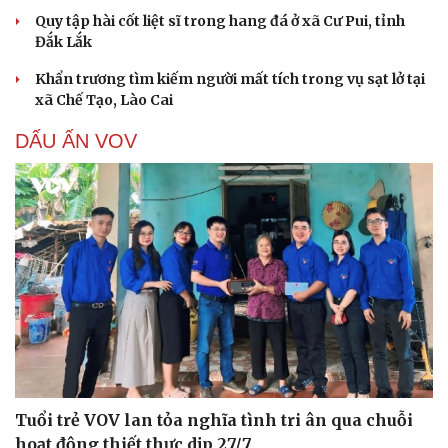
Quy tập hài cốt liệt sĩ trong hang đá ở xã Cư Pui, tỉnh
Đắk Lắk
Khẩn trương tìm kiếm người mất tích trong vụ sạt lở tại
xã Chế Tạo, Lào Cai
DẤU ẤN VOV
Tuổi trẻ VOV lan tỏa nghĩa tình tri ân qua chuỗi
hoạt động thiết thực dịp 27/7