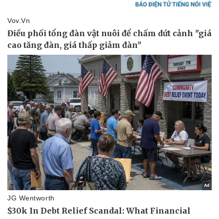
Vụ án
Vũ khí
Tin nóng
Việt Nam
Tư vấn luật
Phân tích