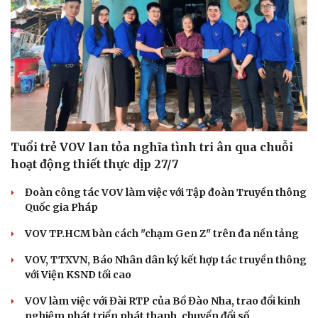
Tuổi trẻ VOV lan tỏa nghĩa tình tri ân qua chuỗi
hoạt động thiết thực dịp 27/7
Đoàn công tác VOV làm việc với Tập đoàn Truyền thông
Quốc gia Pháp
VOV TP.HCM bàn cách "chạm Gen Z" trên đa nền tảng
VOV, TTXVN, Báo Nhân dân ký kết hợp tác truyền thông
với Viện KSND tối cao
VOV làm việc với Đài RTP của Bồ Đào Nha, trao đổi kinh
nghiệm phát triển phát thanh, chuyển đổi số