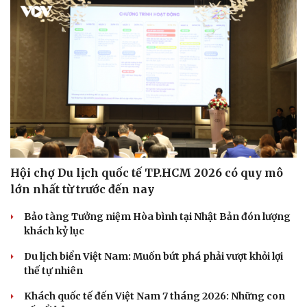
Hội chợ Du lịch quốc tế TP.HCM 2026 có quy mô
lớn nhất từ trước đến nay
Văn hóa
Giải trí
Bảo tàng Tưởng niệm Hòa bình tại Nhật Bản đón lượng
Sân khấu - Điện ảnh
Nghệ sĩ
khách kỷ lục
Văn học
Thời trang
Âm nhạc
Sao Việt
Du lịch biển Việt Nam: Muốn bứt phá phải vượt khỏi lợi
Di sản
thế tự nhiên
Khách quốc tế đến Việt Nam 7 tháng 2026: Những con