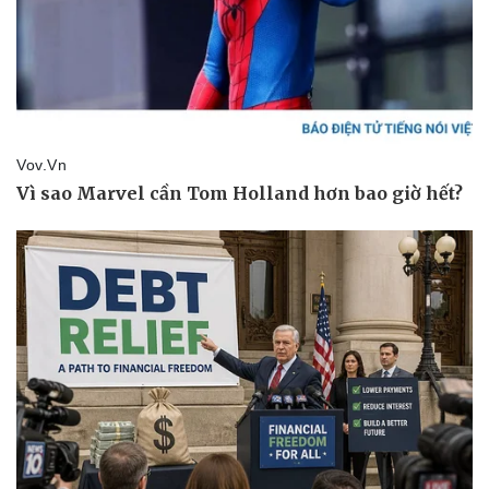
Thể thao
Ô tô - Xe máy
Bóng đá
Ô tô
Lịch thi đấu bóng đá
Xe máy
Thế giới thể thao
Tư vấn
eSports
Hậu trường