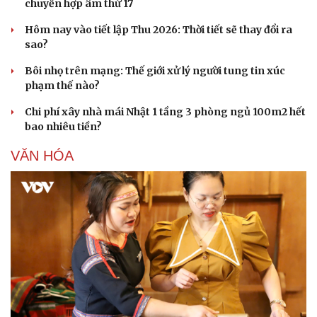
chuyển hợp âm thứ 17
Hôm nay vào tiết lập Thu 2026: Thời tiết sẽ thay đổi ra
sao?
Bôi nhọ trên mạng: Thế giới xử lý người tung tin xúc
phạm thế nào?
Sức khỏe
Đời sống
Chi phí xây nhà mái Nhật 1 tầng 3 phòng ngủ 100m2 hết
bao nhiêu tiền?
Dinh dưỡng - món ngon
Nhà đẹp
Cây thuốc
Blog
VĂN HÓA
Sản phụ khoa
Tình yêu - Gia đình
Nhi khoa
Nam khoa
Làm đẹp - giảm cân
Phòng mạch online
Ăn sạch sống khỏe