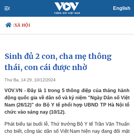
English
XÃ HỘI
/
Sinh đủ 2 con, cha mẹ thông
Chính trị
Xã hội
Đảng
Tin 24h
thái, con cái được nhờ
Tổ chức nhân sự
Dự báo thời tiết
Quốc hội
Giáo dục
Thứ Ba, 14:29, 10/12/2024
Nhận diện sự thật
Dấu ấn VOV
Việc làm
VOV.VN - Đây là 1 trong 5 thông điệp của tháng hành
Biển đảo
động quốc gia về dân số và kỷ niệm "Ngày Dân số Việt
Nam (26/12)" do Bộ Y tế phối hợp UBND TP Hà Nội tổ
chức vào sáng nay (10/12).
Phát biểu tại buổi lễ, Thứ trưởng Bộ Y tế Trần Văn Thuấn
cho biết, công tác dân số Việt Nam hiện nay đang đối mặt