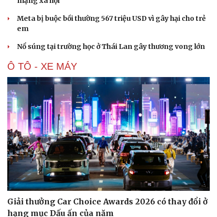
mạng xã hội
Meta bị buộc bồi thường 567 triệu USD vì gây hại cho trẻ
em
Nổ súng tại trường học ở Thái Lan gây thương vong lớn
Ô TÔ - XE MÁY
Giải thưởng Car Choice Awards 2026 có thay đổi ở
Cải chính
hạng mục Dấu ấn của năm