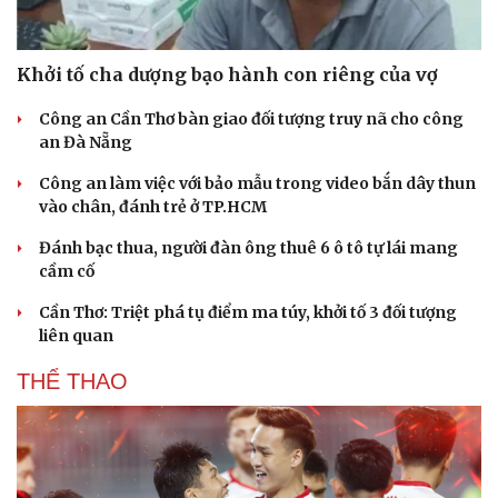
Khởi tố cha dượng bạo hành con riêng của vợ
Công an Cần Thơ bàn giao đối tượng truy nã cho công
an Đà Nẵng
Công an làm việc với bảo mẫu trong video bắn dây thun
vào chân, đánh trẻ ở TP.HCM
Đánh bạc thua, người đàn ông thuê 6 ô tô tự lái mang
cầm cố
Cần Thơ: Triệt phá tụ điểm ma túy, khởi tố 3 đối tượng
liên quan
THỂ THAO
Du lịch
Podcast
Tư vấn
Câu chuyện thời sự
Săn Tour
Đọc truyện đêm khuya
check-in
Cửa sổ tình yêu
Kể chuyện cho bé