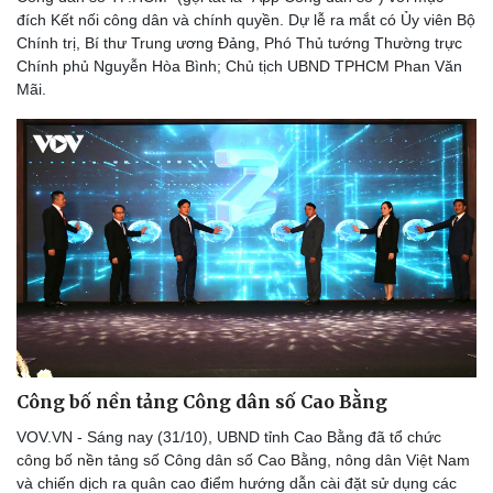
đích Kết nối công dân và chính quyền. Dự lễ ra mắt có Ủy viên Bộ
Chính trị, Bí thư Trung ương Đảng, Phó Thủ tướng Thường trực
Chính phủ Nguyễn Hòa Bình; Chủ tịch UBND TPHCM Phan Văn
Mãi.
Doanh nghiệp
Công nghệ
Thông tin doanh nghiệp
Sành điệu
Doanh nghiệp 24h
Tin Công nghệ
Doanh nhân
Trải nghiệm
Vì cộng đồng
Chuyển đổi số
Công bố nền tảng Công dân số Cao Bằng
VOV.VN - Sáng nay (31/10), UBND tỉnh Cao Bằng đã tổ chức
công bố nền tảng số Công dân số Cao Bằng, nông dân Việt Nam
và chiến dịch ra quân cao điểm hướng dẫn cài đặt sử dụng các