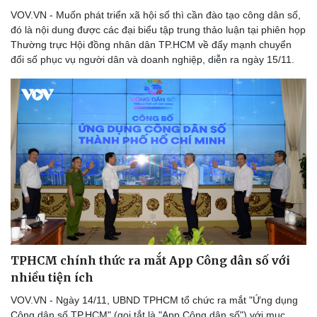
VOV.VN - Muốn phát triển xã hội số thì cần đào tạo công dân số,
đó là nội dung được các đại biểu tập trung thảo luận tại phiên họp
Thường trực Hội đồng nhân dân TP.HCM về đẩy mạnh chuyển
đổi số phục vụ người dân và doanh nghiệp, diễn ra ngày 15/11.
TPHCM chính thức ra mắt App Công dân số với
nhiều tiện ích
VOV.VN - Ngày 14/11, UBND TPHCM tổ chức ra mắt "Ứng dụng
Công dân số TP.HCM" (gọi tắt là "App Công dân số") với mục