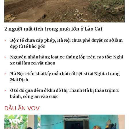
2 người mất tích trong mưa lớn ở Lào Cai
Bộ Y tế chưa cấp phép, Hà Nội chưa phê duyệt cơ sở làm
đẹp từ tế bào gốc
Nguyên nhân hàng loạt xe thủng lốp trên cao tốc: Nghi
xe tải làm rơi vật nhọn
Hà Nội triển khai lấy mẫu hài cốt liệt sĩ tại Nghĩa trang
Mai Dịch
Ô tô đỗ qua đêm ở khu đô thị Thanh Hà bị tháo trộm 2
bánh, công an vào cuộc
DẤU ẤN VOV