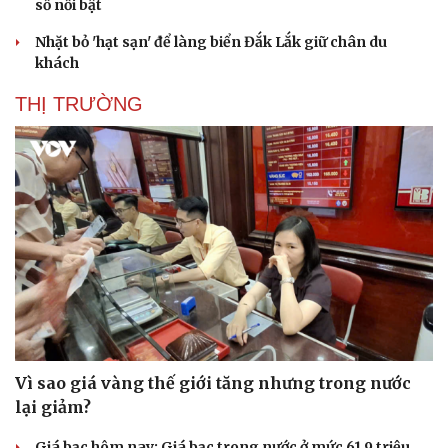
số nổi bật
Nhặt bỏ 'hạt sạn' để làng biển Đắk Lắk giữ chân du
khách
THỊ TRƯỜNG
Vì sao giá vàng thế giới tăng nhưng trong nước
lại giảm?
Giá bạc hôm nay: Giá bạc trong nước ở mức 61,9 triệu