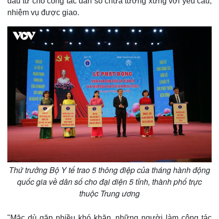
đầu tư cho công tác dân số chưa tương xứng với yêu cầu,
nhiệm vụ được giao.
Thế giới
Multimedia
Quan sát
Video
Cuộc sống đó đây
Ảnh
Thứ trưởng Bộ Y tế trao 5 thông điệp của tháng hành động
Hồ sơ
E-Magazine
quốc gia về dân số cho đại diện 5 tỉnh, thành phố trực
Infographic
thuộc Trung ương
"Mặc dù gặp nhiều khó khăn, những người làm công tác