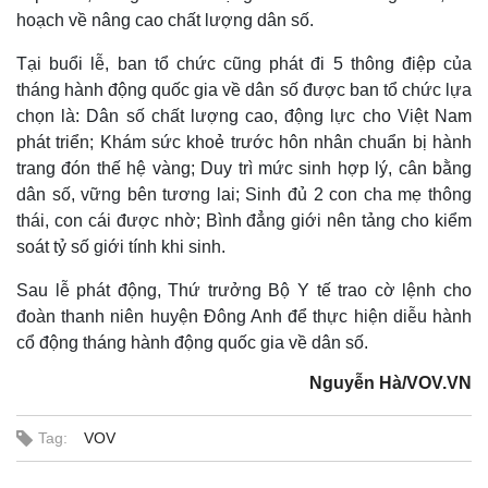
hoạch về nâng cao chất lượng dân số.
Tại buổi lễ, ban tổ chức cũng phát đi 5 thông điệp của
tháng hành động quốc gia về dân số được ban tổ chức lựa
chọn là: Dân số chất lượng cao, động lực cho Việt Nam
phát triển; Khám sức khoẻ trước hôn nhân chuẩn bị hành
trang đón thế hệ vàng; Duy trì mức sinh hợp lý, cân bằng
dân số, vững bên tương lai; Sinh đủ 2 con cha mẹ thông
thái, con cái được nhờ; Bình đẳng giới nên tảng cho kiểm
soát tỷ số giới tính khi sinh.
Sau lễ phát động, Thứ trưởng Bộ Y tế trao cờ lệnh cho
đoàn thanh niên huyện Đông Anh để thực hiện diễu hành
cổ động tháng hành động quốc gia về dân số.
Kinh tế
Thị trường
Nguyễn Hà/VOV.VN
Bất động sản
Giá vàng
Khởi nghiệp
Tiêu dùng
Tag:
VOV
Tỷ giá
Chứng khoán