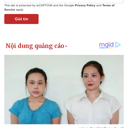
This site is protected by reCAPTCHA and the Google
Privacy Policy
and
Terms of
Service
apply.
Gửi tin
Kinh tế
Thị trường
Bất động sản
Giá vàng
Khởi nghiệp
Tiêu dùng
Tỷ giá
Chứng khoán