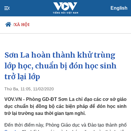
English
XÃ HỘI
/
Sơn La hoàn thành khử trùng
Chính trị
Xã hội
Đảng
Tin 24h
lớp học, chuẩn bị đón học sinh
Tổ chức nhân sự
Dự báo thời tiết
trở lại lớp
Quốc hội
Giáo dục
Nhận diện sự thật
Dấu ấn VOV
Việc làm
Thứ Ba, 11:05, 11/02/2020
Biển đảo
VOV.VN - Phòng GD-ĐT Sơn La chỉ đạo các cơ sở giáo
dục chuẩn bị đồng bộ các biện pháp để đón học sinh
trở lại trường sau thời gian tạm nghỉ.
Đến thời điểm này, Phòng Giáo dục và Đào tạo thành phố