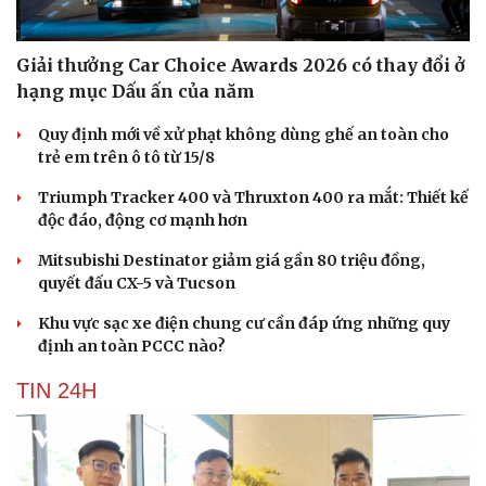
Giải thưởng Car Choice Awards 2026 có thay đổi ở
hạng mục Dấu ấn của năm
Quy định mới về xử phạt không dùng ghế an toàn cho
trẻ em trên ô tô từ 15/8
Triumph Tracker 400 và Thruxton 400 ra mắt: Thiết kế
độc đáo, động cơ mạnh hơn
Mitsubishi Destinator giảm giá gần 80 triệu đồng,
quyết đấu CX-5 và Tucson
Khu vực sạc xe điện chung cư cần đáp ứng những quy
định an toàn PCCC nào?
Du lịch
Podcast
TIN 24H
Tư vấn
Câu chuyện thời sự
Săn Tour
Đọc truyện đêm khuya
check-in
Cửa sổ tình yêu
Kể chuyện cho bé