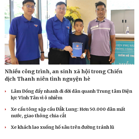
Nhiều công trình, an sinh xã hội trong Chiến
dịch Thanh niên tình nguyện hè
Lâm Đồng đẩy nhanh di dời dân quanh Trung tâm Điện
lực Vĩnh Tân vì ô nhiễm
Xe cẩu tông sập cầu Đắk Lung: Hơn 50.000 dân mất
nước, giao thông chia cắt
Xe khách lao xuống hố sâu trên đường tránh lũ
Đà Nẵng quy tập 3 hài cốt liệt sĩ tại phường Điện Bàn