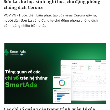
Sơn La cho học sinh nghỉ học, chủ động phòng
Thể thao
Ô tô - Xe máy
chống dịch Corona
Bóng đá
Ô tô
Lịch thi đấu bóng đá
Xe máy
VOV.VN -Trước diễn biến phức tạp của virus Corona gây ra,
Thế giới thể thao
Tư vấn
người dân Sơn La cũng đang tự chủ động phòng chống dịch
eSports
bệnh bằng nhiều biện pháp.
Hậu trường
Các chỉ số quảng cáo trong trình quản lý của