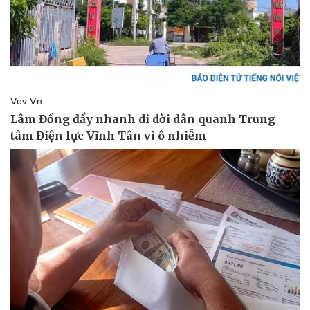
Vụ án
Vũ khí
Tin nóng
Việt Nam
Tư vấn luật
Phân tích