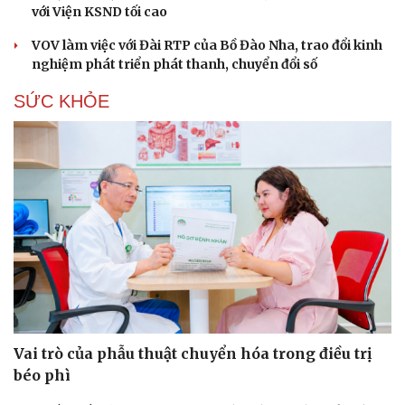
với Viện KSND tối cao
VOV làm việc với Đài RTP của Bồ Đào Nha, trao đổi kinh
nghiệm phát triển phát thanh, chuyển đổi số
SỨC KHỎE
Vai trò của phẫu thuật chuyển hóa trong điều trị
béo phì
Cải chính