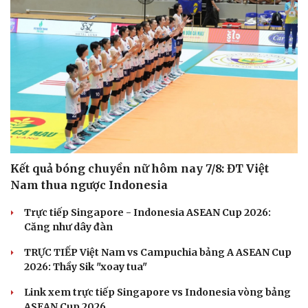
Kết quả bóng chuyền nữ hôm nay 7/8: ĐT Việt
Nam thua ngược Indonesia
Văn hóa
Giải trí
Trực tiếp Singapore - Indonesia ASEAN Cup 2026:
Sân khấu - Điện ảnh
Nghệ sĩ
Căng như dây đàn
Văn học
Thời trang
Âm nhạc
Sao Việt
TRỰC TIẾP Việt Nam vs Campuchia bảng A ASEAN Cup
Di sản
2026: Thầy Sik "xoay tua"
Link xem trực tiếp Singapore vs Indonesia vòng bảng
ASEAN Cup 2026