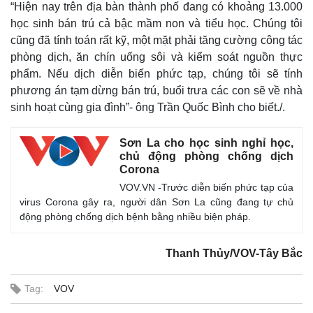
“Hiện nay trên địa bàn thành phố đang có khoảng 13.000
học sinh bán trú cả bậc mầm non và tiểu học. Chúng tôi
cũng đã tính toán rất kỹ, một mặt phải tăng cường công tác
phòng dịch, ăn chín uống sôi và kiểm soát nguồn thực
phẩm. Nếu dịch diễn biến phức tạp, chúng tôi sẽ tính
phương án tạm dừng bán trú, buổi trưa các con sẽ về nhà
sinh hoạt cùng gia đình”- ông Trần Quốc Bình cho biết./.
Sơn La cho học sinh nghỉ học,
chủ động phòng chống dịch
Corona
VOV.VN -Trước diễn biến phức tạp của
Thế giới
Multimedia
virus Corona gây ra, người dân Sơn La cũng đang tự chủ
động phòng chống dịch bệnh bằng nhiều biện pháp.
Quan sát
Video
Cuộc sống đó đây
Ảnh
Hồ sơ
E-Magazine
Thanh Thủy/VOV-Tây Bắc
Infographic
Tag:
VOV