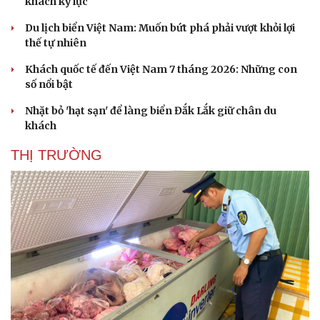
khách kỷ lục
Du lịch biển Việt Nam: Muốn bứt phá phải vượt khỏi lợi
thế tự nhiên
Khách quốc tế đến Việt Nam 7 tháng 2026: Những con
số nổi bật
Sức khỏe
Đời sống
Nhặt bỏ 'hạt sạn' để làng biển Đắk Lắk giữ chân du
Dinh dưỡng - món ngon
Nhà đẹp
khách
Cây thuốc
Blog
Sản phụ khoa
Tình yêu - Gia đình
THỊ TRƯỜNG
Nhi khoa
Nam khoa
Làm đẹp - giảm cân
Phòng mạch online
Ăn sạch sống khỏe