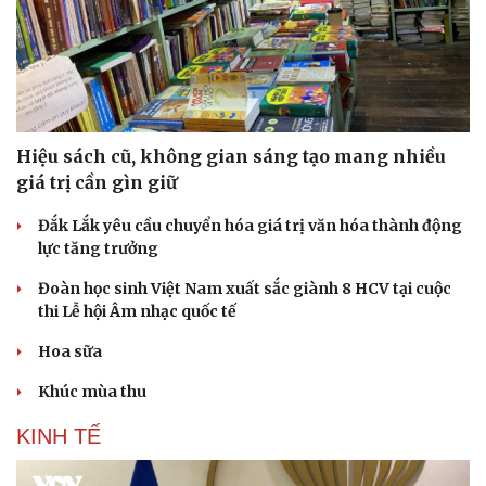
Doanh nghiệp
Công nghệ
Thông tin doanh nghiệp
Sành điệu
Doanh nghiệp 24h
Tin Công nghệ
Hiệu sách cũ, không gian sáng tạo mang nhiều
Doanh nhân
Trải nghiệm
giá trị cần gìn giữ
Vì cộng đồng
Chuyển đổi số
Đắk Lắk yêu cầu chuyển hóa giá trị văn hóa thành động
lực tăng trưởng
Đoàn học sinh Việt Nam xuất sắc giành 8 HCV tại cuộc
thi Lễ hội Âm nhạc quốc tế
Hoa sữa
Khúc mùa thu
KINH TẾ