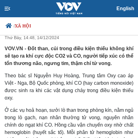
English
Tại sao đốt than trong phòng
kín nguy hiểm chết người?
XÃ HỘI
/
Thứ Bảy, 14:48, 14/12/2024
VOV.VN - Đốt than, củi trong điều kiện thiếu không khí
sẽ tạo ra khí cực độc CO2 và CO, người tiếp xúc có thể
Chính trị
Xã hội
tổn thương não, ngưng tim, thậm chí tử vong.
Đảng
Tin 24h
Tổ chức nhân sự
Dự báo thời tiết
Theo bác sĩ Nguyễn Huy Hoàng, Trung tâm Oxy cao áp
Quốc hội
Giáo dục
Việt - Nga, Bộ Quốc phòng, khí CO (hay carbon monoxide)
Nhận diện sự thật
Dấu ấn VOV
được sinh ra khi các vật dụng cháy trong điều kiện thiếu
Việc làm
oxy.
Biển đảo
Ở các vụ hoả hoạn, sưởi lò than trong phòng kín, nằm ngủ
trong lò gạch, nạn nhân thường tử vong, nguyên nhân
chính do ngạt khí CO. Hồng cầu vận chuyển oxy nhờ chất
hemoglobin (huyết sắc tố). Mỗi phân tử hemoglobin như