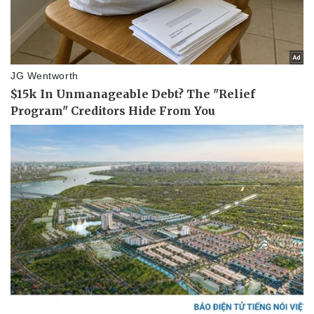
Sức khỏe
Đời sống
Dinh dưỡng - món ngon
Nhà đẹp
Cây thuốc
Blog
Sản phụ khoa
Tình yêu - Gia đình