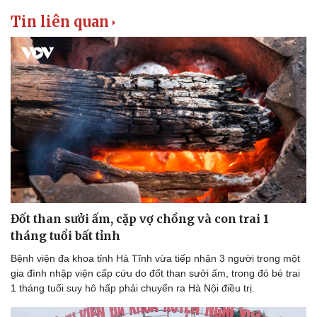
Tin liên quan
Văn hóa
Giải trí
Sân khấu - Điện ảnh
Nghệ sĩ
Văn học
Thời trang
Âm nhạc
Sao Việt
Di sản
Đốt than sưởi ấm, cặp vợ chồng và con trai 1
tháng tuổi bất tỉnh
Bệnh viện đa khoa tỉnh Hà Tĩnh vừa tiếp nhận 3 người trong một
gia đình nhập viện cấp cứu do đốt than sưởi ấm, trong đó bé trai
1 tháng tuổi suy hô hấp phải chuyển ra Hà Nội điều trị.