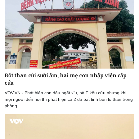
Đốt than củi sưởi ấm, hai mẹ con nhập viện cấp
cứu
VOV.VN - Phát hiện con dâu ngất xỉu, bà T kêu cứu nhưng khi
mọi người đến nơi thì phát hiện cả 2 đã bất tỉnh bên lò than trong
phòng.
Du lịch
Podcast
Tư vấn
Câu chuyện thời sự
Săn Tour
Đọc truyện đêm khuya
check-in
Cửa sổ tình yêu
Kể chuyện cho bé