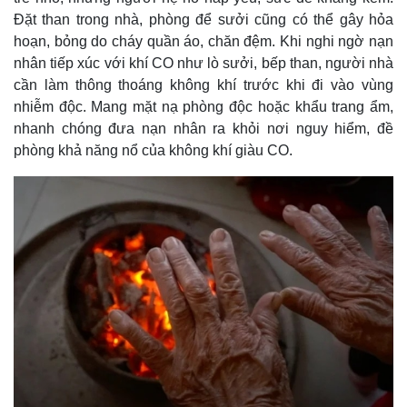
Hồ sơ
E-Magazine
Đặt than trong nhà, phòng để sưởi cũng có thể gây hỏa
Infographic
hoạn, bỏng do cháy quần áo, chăn đệm. Khi nghi ngờ nạn
nhân tiếp xúc với khí CO như lò sưởi, bếp than, người nhà
cần làm thông thoáng không khí trước khi đi vào vùng
nhiễm độc. Mang mặt nạ phòng độc hoặc khẩu trang ẩm,
nhanh chóng đưa nạn nhân ra khỏi nơi nguy hiểm, đề
phòng khả năng nổ của không khí giàu CO.