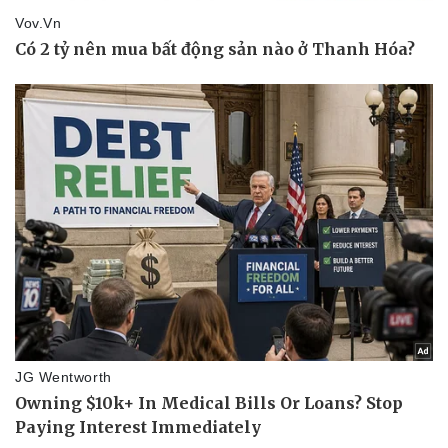
Nhi khoa
Nam khoa
Làm đẹp - giảm cân
Phòng mạch online
Ăn sạch sống khỏe