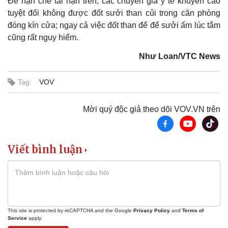
Để hạn chế tai nạn trên, các chuyên gia y tế khuyến cáo
tuyệt đối không được đốt sưởi than củi trong căn phòng
đóng kín cửa; ngay cả việc đốt than để để sưởi ấm lúc tắm
cũng rất nguy hiểm.
Như Loan/VTC News
Tag:
VOV
Mời quý độc giả theo dõi VOV.VN trên
Viết bình luận
Pháp luật
Quân sự - Quốc phòng
Vụ án
Vũ khí
Tin nóng
Việt Nam
Tư vấn luật
Phân tích
This site is protected by reCAPTCHA and the Google
Privacy Policy
and
Terms of
Service
apply.