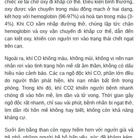
chiếc xe tải chở oxy đi khắp cơ thể. Điều kiện bình thường,
oxy được vận chuyển trong máu động mạch ở hai dạng,
kết hợp với hemoglobin (96-97%) và hoà tan trong máu (3-
4%). Khi CO xâm nhập đường thở, chúng lập tức chặn
hemoglobin và oxy vận chuyển đi khắp cơ thể, dẫn đến
cạn kiệt oxy, khiến con người rơi vào trạng thái chết ngạt
trên cạn.
Ngoài ra, khí CO không màu, không mùi, không vị nên nạn
nhân rơi vào tình trạng hôn mê rất âm thầm, không có dấu
hiệu nào cảnh báo. Các ca ngộ độc khí CO, phần lớn đều
do người thân phát hiện, khi nạn nhân bất tỉnh trong
phòng. Trong khi đó, khí CO2 khiến người bệnh nhanh
chóng đi vào hôn mê, lịm dần và tử vong. Thời gian gây
ngộ độc rất nhanh, chỉ sau vài phút, bệnh nhân bị ngạt thở,
lịm dần rồi hôn mê không hay biết, không còn khả năng
kháng cự.
Thế giới
Multimedia
Sưởi ấm bằng than còn nguy hiểm hơn với người già và
Quan sát
Video
trẻ nhỏ, những người hệ hô hấp yếu, sức đề kháng kém.
Cuộc sống đó đây
Ảnh