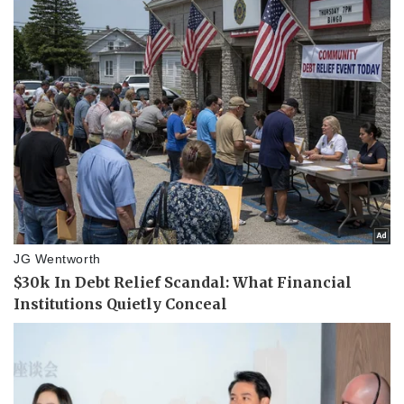
Thể thao
Ô tô - Xe máy
Bóng đá
Ô tô
Lịch thi đấu bóng đá
Xe máy
Thế giới thể thao
Tư vấn
eSports
Hậu trường