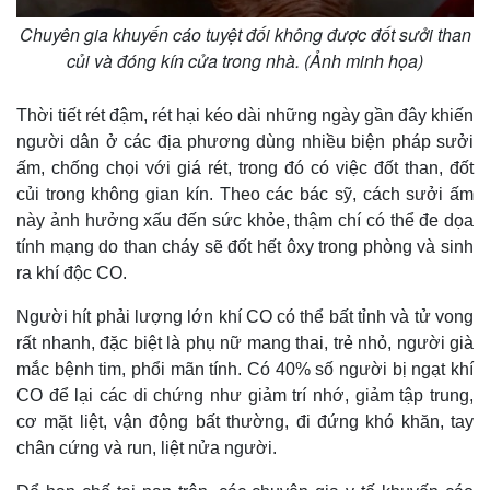
Chuyên gia khuyến cáo tuyệt đối không được đốt sưởi than
củi và đóng kín cửa trong nhà. (Ảnh minh họa)
Thời tiết rét đậm, rét hại kéo dài những ngày gần đây khiến
Kinh tế
Thị trường
người dân ở các địa phương dùng nhiều biện pháp sưởi
Bất động sản
Giá vàng
ấm, chống chọi với giá rét, trong đó có việc đốt than, đốt
Khởi nghiệp
Tiêu dùng
củi trong không gian kín. Theo các bác sỹ, cách sưởi ấm
Tỷ giá
này ảnh hưởng xấu đến sức khỏe, thậm chí có thể đe dọa
Chứng khoán
tính mạng do than cháy sẽ đốt hết ôxy trong phòng và sinh
Giá cà phê
ra khí độc CO.
Người hít phải lượng lớn khí CO có thể bất tỉnh và tử vong
rất nhanh, đặc biệt là phụ nữ mang thai, trẻ nhỏ, người già
mắc bệnh tim, phổi mãn tính. Có 40% số người bị ngạt khí
CO để lại các di chứng như giảm trí nhớ, giảm tập trung,
cơ mặt liệt, vận động bất thường, đi đứng khó khăn, tay
chân cứng và run, liệt nửa người.