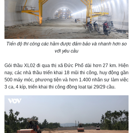
Tiến độ thi công các hầm được đảm bảo và nhanh hơn so
với yêu cầu
Gói thầu XL02 đi qua thị xã Đức Phổ dài hơn 27 km. Hiện
nay, các nhà thầu triển khai 18 mũi thi công, huy động gần
500 máy móc, phương tiện và hơn 1.400 nhân sự làm việc
3 ca, 4 kíp, triển khai thi công đồng loạt tại 29/29 cầu.
Kinh tế
Thị trường
Bất động sản
Giá vàng
Khởi nghiệp
Tiêu dùng
Tỷ giá
Chứng khoán