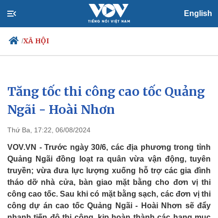
English
XÃ HỘI
/
Tăng tốc thi công cao tốc Quảng
Chính trị
Xã hội
Đảng
Tin 24h
Ngãi - Hoài Nhơn
Tổ chức nhân sự
Dự báo thời tiết
Quốc hội
Giáo dục
Thứ Ba, 17:22, 06/08/2024
Nhận diện sự thật
Dấu ấn VOV
Việc làm
VOV.VN - Trước ngày 30/6, các địa phương trong tỉnh
Biển đảo
Quảng Ngãi đồng loạt ra quân vừa vận động, tuyên
truyền; vừa đưa lực lượng xuống hỗ trợ các gia đình
tháo dỡ nhà cửa, bàn giao mặt bằng cho đơn vị thi
công cao tốc. Sau khi có mặt bằng sạch, các đơn vị thi
công dự án cao tốc Quảng Ngãi - Hoài Nhơn sẽ đẩy
nhanh tiến độ thi công, kịp hoàn thành các hạng mục