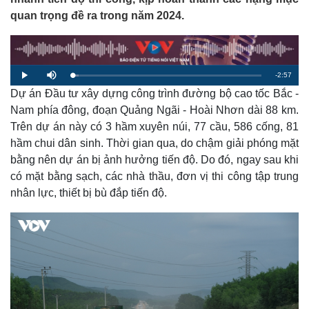
quan trọng đề ra trong năm 2024.
R
-
2:57
L
P
M
o
l
u
a
Dự án Đầu tư xây dựng công trình đường bộ cao tốc Bắc -
a
t
e
d
y
e
e
Nam phía đông, đoạn Quảng Ngãi - Hoài Nhơn dài 88 km.
d
m
:
Trên dự án này có 3 hầm xuyên núi, 77 cầu, 586 cống, 81
3
.
a
4
hầm chui dân sinh. Thời gian qua, do chậm giải phóng mặt
6
%
bằng nên dự án bị ảnh hưởng tiến độ. Do đó, ngay sau khi
i
có mặt bằng sạch, các nhà thầu, đơn vị thi công tập trung
n
nhân lực, thiết bị bù đắp tiến độ.
i
n
g
T
i
m