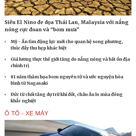
Siêu El Nino đe dọa Thái Lan, Malaysia với nắng
nóng cực đoan và “bom mưa”
Mỹ - Ấn tìm động lực mới cho quan hệ song phương,
thúc đẩy thu hẹp khác biệt
Giá lương thực thế giới tăng do nắng nóng và bất ổn địa
chính trị
81 năm thảm họa bom nguyên tử và ước nguyện hòa
bình từ Nagasaki
Đức từ chối tăng dự trữ khí đốt, châu Âu lo mùa đông
khắc nghiệt
Ô TÔ - XE MÁY