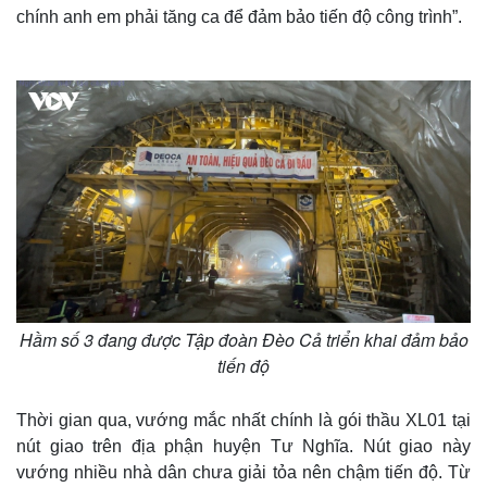
chính anh em phải tăng ca để đảm bảo tiến độ công trình”.
Thế giới
Multimedia
Hầm số 3 đang được Tập đoàn Đèo Cả triển khai đảm bảo
Quan sát
Video
tiến độ
Cuộc sống đó đây
Ảnh
Hồ sơ
E-Magazine
Infographic
Thời gian qua, vướng mắc nhất chính là gói thầu XL01 tại
nút giao trên địa phận huyện Tư Nghĩa. Nút giao này
vướng nhiều nhà dân chưa giải tỏa nên chậm tiến độ. Từ