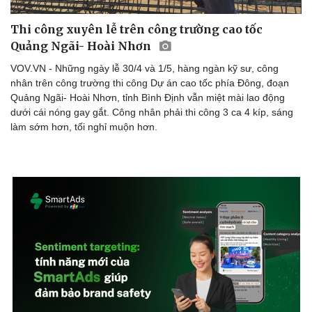
Thi công xuyên lễ trên công trường cao tốc
Quảng Ngãi- Hoài Nhơn
VOV.VN - Những ngày lễ 30/4 và 1/5, hàng ngàn kỹ sư, công
nhân trên công trường thi công Dự án cao tốc phía Đông, đoạn
Quảng Ngãi- Hoài Nhơn, tỉnh Bình Định vẫn miệt mài lao động
Sức khỏe
Đời sống
dưới cái nóng gay gắt. Công nhân phải thi công 3 ca 4 kíp, sáng
Dinh dưỡng - món ngon
Nhà đẹp
làm sớm hơn, tối nghỉ muộn hơn.
Cây thuốc
Blog
Sản phụ khoa
Tình yêu - Gia đình
Nhi khoa
Nam khoa
Làm đẹp - giảm cân
Phòng mạch online
Ăn sạch sống khỏe