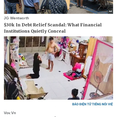
Thể thao
Ô tô - Xe máy
Bóng đá
Ô tô
Lịch thi đấu bóng đá
Xe máy
Thế giới thể thao
Tư vấn
eSports
Hậu trường