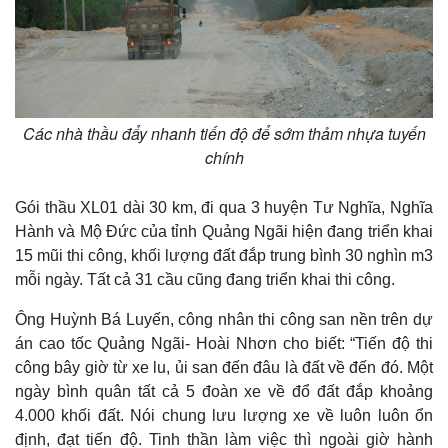
e
Các nhà thầu đẩy nhanh tiến độ để sớm thảm nhựa tuyến
chính
Gói thầu XL01 dài 30 km, đi qua 3 huyện Tư Nghĩa, Nghĩa
Hành và Mộ Đức của tỉnh Quảng Ngãi hiện đang triển khai
15 mũi thi công, khối lượng đất đắp trung bình 30 nghìn m3
mỗi ngày. Tất cả 31 cầu cũng đang triển khai thi công.
Ông Huỳnh Bá Luyến, công nhân thi công san nền trên dự
án cao tốc Quảng Ngãi- Hoài Nhơn cho biết: “Tiến độ thi
công bây giờ từ xe lu, ủi san đến đâu là đất về đến đó. Một
ngày bình quân tất cả 5 đoàn xe về đổ đất đắp khoảng
4.000 khối đất. Nói chung lưu lượng xe về luôn luôn ổn
định, đạt tiến độ. Tinh thần làm việc thì ngoài giờ hành