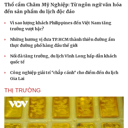
Thổ cẩm Chăm Mỹ Nghiệp: Từ ngôn ngữ văn hóa
đến sản phẩm du lịch độc đáo
Vì sao lượng khách Philippines đến Việt Nam tăng
trưởng vượt bậc?
Những hương vị đưa TP.HCM thành thiên đường ẩm
thực đường phố hàng đầu thế giới
Nối đà tăng trưởng, du lịch Vĩnh Long hấp dẫn khách
quốc tế
Công nghiệp giải trí "chắp cánh" cho điểm đến du lịch
Gia Lai
THỊ TRƯỜNG
Du lịch
Podcast
Tư vấn
Câu chuyện thời sự
Săn Tour
Đọc truyện đêm khuya
check-in
Cửa sổ tình yêu
Kể chuyện cho bé