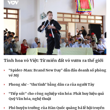
Tinh hoa võ Việt: Từ miền đất võ vươn ra thế giới
“Spider-Man: Brand New Day” dẫn đầu doanh số phòng
Văn hóa
Giải trí
vé Mỹ
Sân khấu - Điện ảnh
Nghệ sĩ
Văn học
Thời trang
Phong slư - “thư tình” bằng dân ca của người Tày
Âm nhạc
Sao Việt
“Tiếp sức” cho công nghiệp văn hóa: Phát huy hiệu quả
Di sản
Quỹ Văn hóa, nghệ thuật
Phó huyện trưởng của Hàn Quốc quảng bá lễ hội truyền