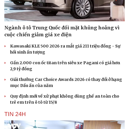
Ngành ô tô Trung Quốc đối mặt khủng hoảng vì
cuộc chiến giảm giá xe điện
Kawasaki KLE 500 2026 ra mắt giá 211 triệu đồng - Sự
hồi sinh ấn tượng
Gần 2.000 con ốc titan trên siêu xe Pagani có giá hơn
2,9 tỷ đồng
Giải thưởng Car Choice Awards 2026 có thay đổi ở hạng
mục Dấu ấn của năm
Văn hóa
Giải trí
Quy định mới về xử phạt không dùng ghế an toàn cho
trẻ em trên ô tô từ 15/8
Sân khấu - Điện ảnh
Nghệ sĩ
Văn học
Thời trang
TIN 24H
Âm nhạc
Sao Việt
Di sản