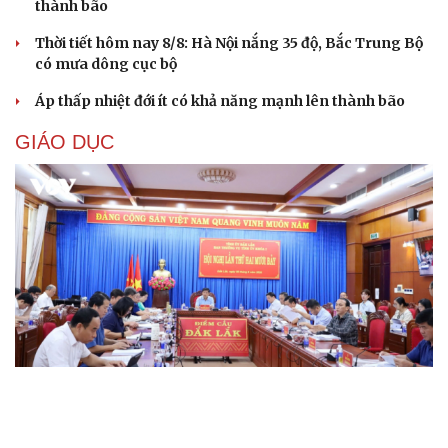
thành bão
Thời tiết hôm nay 8/8: Hà Nội nắng 35 độ, Bắc Trung Bộ
có mưa dông cục bộ
Áp thấp nhiệt đới ít có khả năng mạnh lên thành bão
GIÁO DỤC
Đắk Lắk giảm 51% cơ sở giáo dục, sớm ban hành
tiêu chí chọn cán bộ quản lý