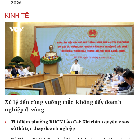
2026
KINH TẾ
Thể thao
Ô tô - Xe máy
Bóng đá
Ô tô
Lịch thi đấu bóng đá
Xe máy
Thế giới thể thao
Tư vấn
eSports
Hậu trường
Xử lý đến cùng vướng mắc, không đẩy doanh
nghiệp đi vòng
Thí điểm phường XHCN Lào Cai: Khi chính quyền xoay
sở thủ tục thay doanh nghiệp