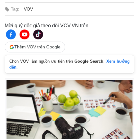
Tag:
VOV
Mời quý độc giả theo dõi VOV.VN trên
Thêm VOV trên Google
Chọn VOV làm nguồn ưu tiên trên
Google Search
.
Xem hướng
dẫn.
Kinh tế
Thị trường
Bất động sản
Giá vàng