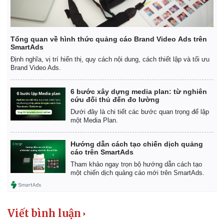
Khởi nghiệp
Tiêu dùng
Tỷ giá
Chứng khoán
Tổng quan về hình thức quảng cáo Brand Video Ads trên
Giá cà phê
SmartAds
Định nghĩa, vị trí hiển thị, quy cách nội dung, cách thiết lập và tối ưu
Brand Video Ads.
6 bước xây dựng media plan: từ nghiên
cứu đối thủ đến đo lường
Dưới đây là chi tiết các bước quan trọng để lập
một Media Plan.
Hướng dẫn cách tạo chiến dịch quảng
cáo trên SmartAds
Tham khảo ngay trọn bộ hướng dẫn cách tạo
một chiến dịch quảng cáo mới trên SmartAds.
Viết bình luận