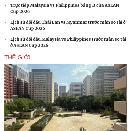
Nhi khoa
Trực tiếp Malaysia vs Philippines bảng B của ASEAN
Nam khoa
Cup 2026
Làm đẹp - giảm cân
Lịch sử đối đầu Thái Lan vs Myanmar trước màn so tài ở
Phòng mạch online
ASEAN Cup 2026
Ăn sạch sống khỏe
Lịch sử đối đầu Malaysia vs Philippines trước màn so tài
ở ASEAN Cup 2026
THẾ GIỚI