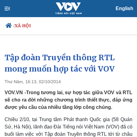
English
XÃ HỘI
/
Tập đoàn Truyền thông RTL
Chính trị
Xã hội
Đảng
Tin 24h
mong muốn hợp tác với VOV
Tổ chức nhân sự
Dự báo thời tiết
Quốc hội
Giáo dục
Thứ Năm, 16:13, 02/10/2014
Nhận diện sự thật
Dấu ấn VOV
Việc làm
VOV.VN -Trong tương lai, sự hợp tác giữa VOV và RTL
Biển đảo
sẽ cho ra đời những chương trình thiết thực, đáp ứng
được yêu cầu của nhiều tầng lớp công chúng.
Chiều 2/10, tại Trung tâm Phát thanh Quốc gia (58 Quán
Sứ, Hà Nội), lãnh đạo Đài Tiếng nói Việt Nam (VOV) đã có
buổi làm việc với Tập đoàn Truyền thông RTL tới từ châu