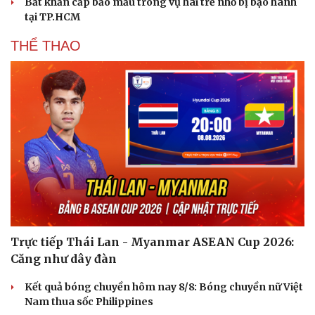
Bắt khẩn cấp bảo mẫu trong vụ hai trẻ nhỏ bị bạo hành
tại TP.HCM
THỂ THAO
Trực tiếp Thái Lan - Myanmar ASEAN Cup 2026:
Căng như dây đàn
Sức khỏe
Đời sống
Dinh dưỡng - món ngon
Nhà đẹp
Kết quả bóng chuyền hôm nay 8/8: Bóng chuyền nữ Việt
Cây thuốc
Blog
Nam thua sốc Philippines
Sản phụ khoa
Tình yêu - Gia đình