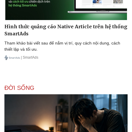
Hình thức quảng cáo Native Article trên hệ thống
SmartAds
Tham khảo bài viết sau để nắm vị trí, quy cách nội dung, cách
thiết lập và tối ưu.
| SmartAds
ĐỜI SỐNG
Pháp luật
Quân sự - Quốc phòng
Vụ án
Vũ khí
Tin nóng
Việt Nam
Tư vấn luật
Phân tích