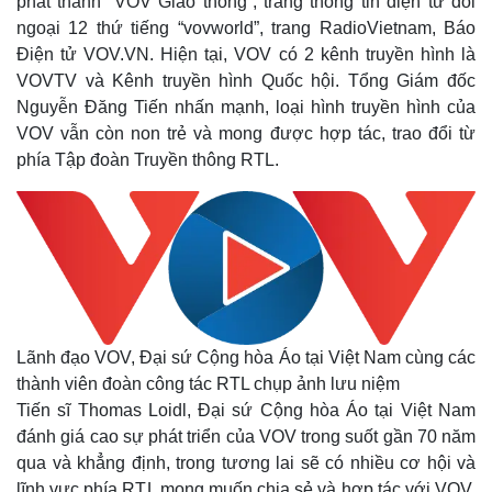
phát thanh “VOV Giao thông”, trang thông tin điện tử đối
ngoại 12 thứ tiếng “vovworld”, trang RadioVietnam, Báo
Điện tử VOV.VN. Hiện tại, VOV có 2 kênh truyền hình là
VOVTV và Kênh truyền hình Quốc hội. Tổng Giám đốc
Nguyễn Đăng Tiến nhấn mạnh, loại hình truyền hình của
Thế giới
Multimedia
VOV vẫn còn non trẻ và mong được hợp tác, trao đổi từ
Quan sát
Video
phía Tập đoàn Truyền thông RTL.
Cuộc sống đó đây
Ảnh
Hồ sơ
E-Magazine
Infographic
Lãnh đạo VOV, Đại sứ Cộng hòa Áo tại Việt Nam cùng các
thành viên đoàn công tác RTL chụp ảnh lưu niệm
Tiến sĩ Thomas Loidl, Đại sứ Cộng hòa Áo tại Việt Nam
đánh giá cao sự phát triển của VOV trong suốt gần 70 năm
qua và khẳng định, trong tương lai sẽ có nhiều cơ hội và
lĩnh vực phía RTL mong muốn chia sẻ và hợp tác với VOV.