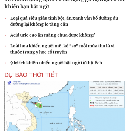
khiến bạn bất ngờ
Loại quả siêu giàu tinh bột, ăn xanh vẫn bổ dưỡng đủ
đường lại không lo tăng cân
Acid uric cao ăn măng chua được không?
Loài hoa khiến người mê, kẻ “sợ” mỗi mùa thu là vị
thuốc trong y học cổ truyền
9 lợi ích khiến nhiều người bất ngờ từ thịt ếch
DỰ BÁO THỜI TIẾT