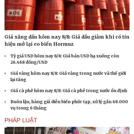
Doanh nghiệp
Công nghệ
Thông tin doanh nghiệp
Sành điệu
Doanh nghiệp 24h
Tin Công nghệ
Giá xăng dầu hôm nay 8/8: Giá dầu giảm khi có tín
Doanh nhân
Trải nghiệm
Vì cộng đồng
Chuyển đổi số
hiệu mở lại eo biển Hormuz
Tỷ giá USD hôm nay 8/8: Giá bán USD hạ xuống còn
26.468 đồng/USD
Giá vàng hôm nay 8/8: Giá vàng trong nước và thế giới
lại tăng
Giá cà phê hôm nay 8/8: Giá cà phê trong nước ổn định
Buôn lậu, hàng giả diễn biến phức tạp, xử lý gần 68.000
vụ trong 6 tháng
PHÁP LUẬT