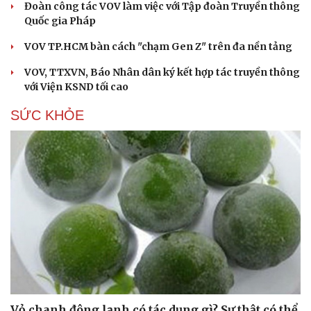
Đoàn công tác VOV làm việc với Tập đoàn Truyền thông
Quốc gia Pháp
VOV TP.HCM bàn cách "chạm Gen Z" trên đa nền tảng
VOV, TTXVN, Báo Nhân dân ký kết hợp tác truyền thông
với Viện KSND tối cao
SỨC KHỎE
Du lịch
Podcast
Tư vấn
Câu chuyện thời sự
Săn Tour
Đọc truyện đêm khuya
check-in
Cửa sổ tình yêu
Kể chuyện cho bé
Hạt giống tâm hồn
Vỏ chanh đông lạnh có tác dụng gì? Sự thật có thể